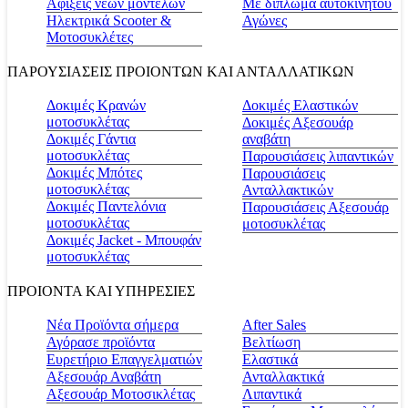
Αφίξεις νέων μοντέλων
Με δίπλωμα αυτοκινήτου
Ηλεκτρικά Scooter &
Αγώνες
Μοτοσυκλέτες
ΠΑΡΟΥΣΙΑΣΕΙΣ ΠΡΟΙΟΝΤΩΝ ΚΑΙ ΑΝΤΑΛΛΑΤΙΚΩΝ
Δοκιμές Κρανών
Δοκιμές Ελαστικών
μοτοσυκλέτας
Δοκιμές Αξεσουάρ
Δοκιμές Γάντια
αναβάτη
μοτοσυκλέτας
Παρουσιάσεις λιπαντικών
Δοκιμές Μπότες
Παρουσιάσεις
μοτοσυκλέτας
Ανταλλακτικών
Δοκιμές Παντελόνια
Παρουσιάσεις Αξεσουάρ
μοτοσυκλέτας
μοτοσυκλέτας
Δοκιμές Jacket - Μπουφάν
μοτοσυκλέτας
ΠΡΟΙΟΝΤΑ ΚΑΙ ΥΠΗΡΕΣΙΕΣ
Νέα Προϊόντα σήμερα
Αfter Sales
Αγόρασε προϊόντα
Βελτίωση
Ευρετήριο Επαγγελματιών
Ελαστικά
Αξεσουάρ Αναβάτη
Ανταλλακτικά
Αξεσουάρ Μοτοσικλέτας
Λιπαντικά