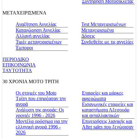
Συντήρηση Μοτοσικλέτας
ΜΕΤΑΧΕΙΡΙΣΜΕΝΑ
Αναζήτηση Αγγελίας
Test Μεταχειρισμένων
Καταχώρηση Αγγελίας
Μεταχειρισμένα
Αλλαγή αγγελίας
Δόσεις
Τιμές μεταχειρισμένων
Συνδεθείτε με τις αγγελίες
Έμποροι
ΠΕΡΙΟΔΙΚΟ
ΕΠΙΚΟΙΝΩΝΙΑ
ΤΑΥΤΟΤΗΤΑ
30 ΧΡΟΝΙΑ MOTO ΤΡΙΤΗ
Οι στιγμές του Moto
Εταιρείες και μάρκες
Τρίτη που επηρέασαν την
αφιερώματα
αγορά
Εισαγωγικές εταιρείες και
Ανάλυση της αγοράς: Οι
καταστήματα Αξεσουάρ
χρονιές 1996 - 2026
και ανταλλακτικών
Μοντέλα ορόσημα για την
Επιχειρήσεις λιανικής και
ελληνική αγορά 1996 -
After sales που ξεχώρισαν
2026