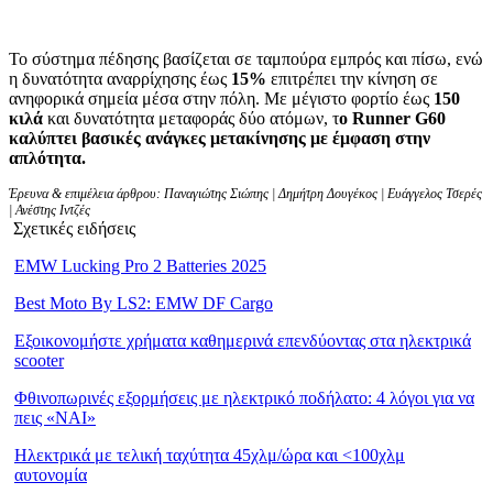
Το σύστημα πέδησης βασίζεται σε ταμπούρα εμπρός και πίσω, ενώ
η δυνατότητα αναρρίχησης έως
15%
επιτρέπει την κίνηση σε
ανηφορικά σημεία μέσα στην πόλη. Με μέγιστο φορτίο έως
150
κιλά
και δυνατότητα μεταφοράς δύο ατόμων, τ
ο Runner G60
καλύπτει βασικές ανάγκες μετακίνησης με έμφαση στην
απλότητα.
Έρευνα & επιμέλεια άρθρου: Παναγιώτης Σιώπης | Δημήτρη Δουγέκος | Ευάγγελος Τσερές
| Ανέστης Ιντζές
Σχετικές ειδήσεις
EMW Lucking Pro 2 Batteries 2025
Best Moto By LS2: EMW DF Cargo
Εξοικονομήστε χρήματα καθημερινά επενδύοντας στα ηλεκτρικά
scooter
Φθινοπωρινές εξορμήσεις με ηλεκτρικό ποδήλατο: 4 λόγοι για να
πεις «ΝΑΙ»
Ηλεκτρικά με τελική ταχύτητα 45χλμ/ώρα και <100χλμ
αυτονομία