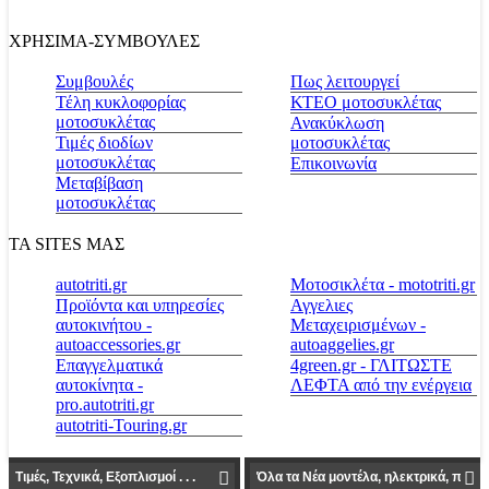
ΧΡΗΣΙΜΑ-ΣΥΜΒΟΥΛΕΣ
Συμβουλές
Πως λειτουργεί
Τέλη κυκλοφορίας
ΚΤΕΟ μοτοσυκλέτας
μοτοσυκλέτας
Ανακύκλωση
Τιμές διοδίων
μοτοσυκλέτας
μοτοσυκλέτας
Επικοινωνία
Μεταβίβαση
μοτοσυκλέτας
ΤΑ SITES ΜΑΣ
autotriti.gr
Μοτοσικλέτα - mototriti.gr
Προϊόντα και υπηρεσίες
Αγγελιες
αυτοκινήτου -
Μεταχειρισμένων -
autoaccessories.gr
autoaggelies.gr
Επαγγελματικά
4green.gr - ΓΛΙΤΩΣΤΕ
αυτοκίνητα -
ΛΕΦΤΑ από την ενέργεια
pro.autotriti.gr
autotriti-Touring.gr