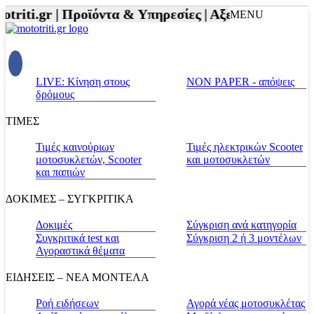
riti.gr |
Προϊόντα & Υπηρεσίες |
Αξεσουάρ Αναβάτη
MENU
LIVE: Κίνηση στους
NON PAPER - απόψεις
δρόμους
ΤΙΜΕΣ
Τιμές καινούριων
Τιμές ηλεκτρικών Scooter
μοτοσυκλετών, Scooter
και μοτοσυκλετών
και παπιών
ΔΟΚΙΜΕΣ – ΣΥΓΚΡΙΤΙΚΑ
Δοκιμές
Σύγκριση ανά κατηγορία
Συγκριτικά test και
Σύγκριση 2 ή 3 μοντέλων
Αγοραστικά θέματα
ΕΙΔΗΣΕΙΣ – ΝΕΑ ΜΟΝΤΕΛΑ
Ροή ειδήσεων
Αγορά νέας μοτοσυκλέτας