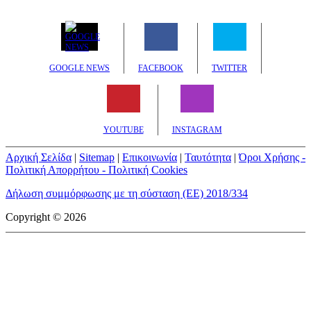
GOOGLE NEWS
FACEBOOK
TWITTER
YOUTUBE
INSTAGRAM
Αρχική Σελίδα
|
Sitemap
|
Επικοινωνία
|
Ταυτότητα
|
Όροι Χρήσης -
Πολιτική Απορρήτου - Πολιτική Cookies
Δήλωση συμμόρφωσης με τη σύσταση (ΕΕ) 2018/334
Copyright © 2026
mototriti.gr | Ταυτότητα
Επωνυμία Επιχείρησης:
AUTO ΤΡΙΤΗ ΑΕ
Έδρα - Γραφεία:
Λεωφόρος Αμαρουσίου 14 - Νέο Ηράκλειο,
Τ.Κ. 141 22
Νομική Μορφή:
ΕΚΔΟΤΙΚΗ ΕΤΑΙΡΕΙΑ