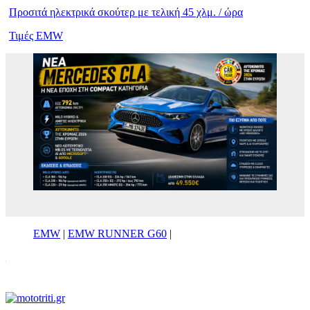
Προσιτά ηλεκτρικά σκούτερ με τελική 45 χλμ. / ώρα
Τιμές EMW
EMW
|
EMW RUNNER G60
|