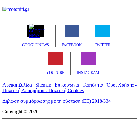
GOOGLE NEWS
FACEBOOK
TWITTER
YOUTUBE
INSTAGRAM
Αρχική Σελίδα
|
Sitemap
|
Επικοινωνία
|
Ταυτότητα
|
Όροι Χρήσης -
Πολιτική Απορρήτου - Πολιτική Cookies
Δήλωση συμμόρφωσης με τη σύσταση (ΕΕ) 2018/334
Copyright © 2026
mototriti.gr | Ταυτότητα
Επωνυμία Επιχείρησης:
AUTO ΤΡΙΤΗ ΑΕ
Έδρα - Γραφεία:
Λεωφόρος Αμαρουσίου 14 - Νέο Ηράκλειο,