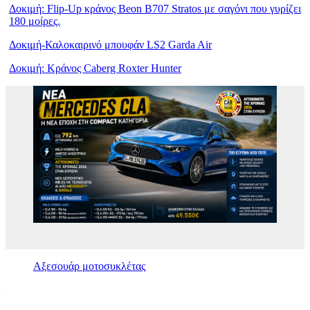
Δοκιμή: Flip-Up κράνος Beon B707 Stratos με σαγόνι που γυρίζει
180 μοίρες.
Δοκιμή-Καλοκαιρινό μπουφάν LS2 Garda Air
Δοκιμή: Κράνος Caberg Roxter Hunter
Αξεσουάρ μοτοσυκλέτας