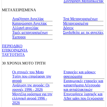
Συντήρηση Μοτοσικλέτας
ΜΕΤΑΧΕΙΡΙΣΜΕΝΑ
Αναζήτηση Αγγελίας
Test Μεταχειρισμένων
Καταχώρηση Αγγελίας
Μεταχειρισμένα
Αλλαγή αγγελίας
Δόσεις
Τιμές μεταχειρισμένων
Συνδεθείτε με τις αγγελίες
Έμποροι
ΠΕΡΙΟΔΙΚΟ
ΕΠΙΚΟΙΝΩΝΙΑ
ΤΑΥΤΟΤΗΤΑ
30 ΧΡΟΝΙΑ MOTO ΤΡΙΤΗ
Οι στιγμές του Moto
Εταιρείες και μάρκες
Τρίτη που επηρέασαν την
αφιερώματα
αγορά
Εισαγωγικές εταιρείες και
Ανάλυση της αγοράς: Οι
καταστήματα Αξεσουάρ
χρονιές 1996 - 2026
και ανταλλακτικών
Μοντέλα ορόσημα για την
Επιχειρήσεις λιανικής και
ελληνική αγορά 1996 -
After sales που ξεχώρισαν
2026