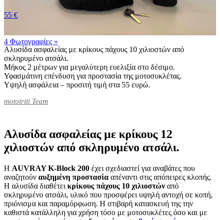
55 €
4 Φωτογραφίες
»
Αλυσίδα ασφαλείας με κρίκους πάχους 10 χιλιοστών από
σκληρυμένο ατσάλι.
Μήκος 2 μέτρων για μεγαλύτερη ευελιξία στο δέσιμο.
Υφασμάτινη επένδυση για προστασία της μοτοσυκλέτας.
Υψηλή ασφάλεια – προσιτή τιμή στα 55 ευρώ.
mototriti Team
Αλυσίδα ασφαλείας με κρίκους 12
χιλιοστών από σκληρυμένο ατσάλι.
Η
AUVRAY K-Block 200
έχει σχεδιαστεί για αναβάτες που
αναζητούν
αυξημένη
προστασία
απέναντι στις απόπειρες κλοπής.
Η αλυσίδα διαθέτει
κρίκους
πάχους 10 χιλιοστών
από
σκληρυμένο ατσάλι, υλικό που προσφέρει υψηλή αντοχή σε κοπή,
πριόνισμα και παραμόρφωση. Η στιβαρή κατασκευή της την
καθιστά κατάλληλη για χρήση τόσο με μοτοσυκλέτες όσο και με