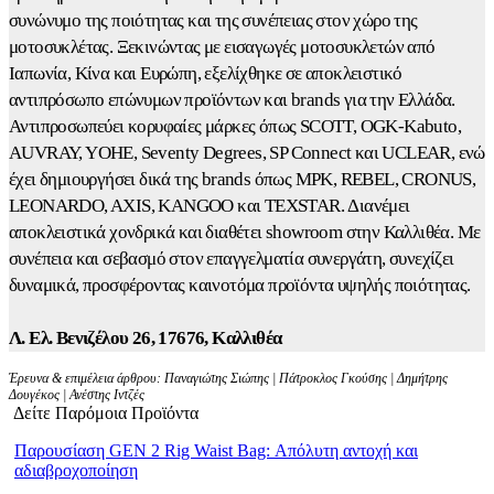
συνώνυμο της ποιότητας και της συνέπειας στον χώρο της
μοτοσυκλέτας. Ξεκινώντας με εισαγωγές μοτοσυκλετών από
Ιαπωνία, Κίνα και Ευρώπη, εξελίχθηκε σε αποκλειστικό
αντιπρόσωπο επώνυμων προϊόντων και brands για την Ελλάδα.
Αντιπροσωπεύει κορυφαίες μάρκες όπως SCOTT, OGK-Kabuto,
AUVRAY, YOHE, Seventy Degrees, SP Connect και UCLEAR, ενώ
έχει δημιουργήσει δικά της brands όπως MPK, REBEL, CRONUS,
LEONARDO, AXIS, KANGOO και TEXSTAR. Διανέμει
αποκλειστικά χονδρικά και διαθέτει showroom στην Καλλιθέα. Με
συνέπεια και σεβασμό στον επαγγελματία συνεργάτη, συνεχίζει
δυναμικά, προσφέροντας καινοτόμα προϊόντα υψηλής ποιότητας.
Λ. Ελ. Βενιζέλου 26, 17676, Καλλιθέα
Έρευνα & επιμέλεια άρθρου: Παναγιώτης Σιώπης | Πάτροκλος Γκούσης | Δημήτρης
Δουγέκος | Ανέστης Ιντζές
Δείτε Παρόμοια Προϊόντα
Παρουσίαση GEN 2 Rig Waist Bag: Απόλυτη αντοχή και
αδιαβροχοποίηση