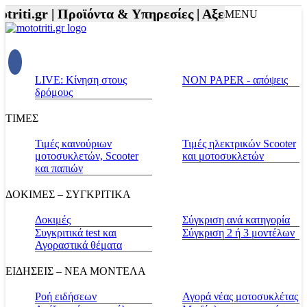
iti.gr |
Προϊόντα & Υπηρεσίες |
Αξεσουάρ Αναβάτη 
MENU
LIVE: Κίνηση στους
NON PAPER - απόψεις
δρόμους
ΤΙΜΕΣ
Τιμές καινούριων
Τιμές ηλεκτρικών Scooter
μοτοσυκλετών, Scooter
και μοτοσυκλετών
και παπιών
ΔΟΚΙΜΕΣ – ΣΥΓΚΡΙΤΙΚΑ
Δοκιμές
Σύγκριση ανά κατηγορία
Συγκριτικά test και
Σύγκριση 2 ή 3 μοντέλων
Αγοραστικά θέματα
ΕΙΔΗΣΕΙΣ – ΝΕΑ ΜΟΝΤΕΛΑ
Ροή ειδήσεων
Αγορά νέας μοτοσυκλέτας