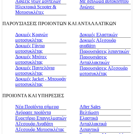
Αφίξεις νέων μοντέλων
Με δίπλωμα αυτοκινήτου
Ηλεκτρικά Scooter &
Αγώνες
Μοτοσυκλέτες
ΠΑΡΟΥΣΙΑΣΕΙΣ ΠΡΟΙΟΝΤΩΝ ΚΑΙ ΑΝΤΑΛΛΑΤΙΚΩΝ
Δοκιμές Κρανών
Δοκιμές Ελαστικών
μοτοσυκλέτας
Δοκιμές Αξεσουάρ
Δοκιμές Γάντια
αναβάτη
μοτοσυκλέτας
Παρουσιάσεις λιπαντικών
Δοκιμές Μπότες
Παρουσιάσεις
μοτοσυκλέτας
Ανταλλακτικών
Δοκιμές Παντελόνια
Παρουσιάσεις Αξεσουάρ
μοτοσυκλέτας
μοτοσυκλέτας
Δοκιμές Jacket - Μπουφάν
μοτοσυκλέτας
ΠΡΟΙΟΝΤΑ ΚΑΙ ΥΠΗΡΕΣΙΕΣ
Νέα Προϊόντα σήμερα
Αfter Sales
Αγόρασε προϊόντα
Βελτίωση
Ευρετήριο Επαγγελματιών
Ελαστικά
Αξεσουάρ Αναβάτη
Ανταλλακτικά
Αξεσουάρ Μοτοσικλέτας
Λιπαντικά