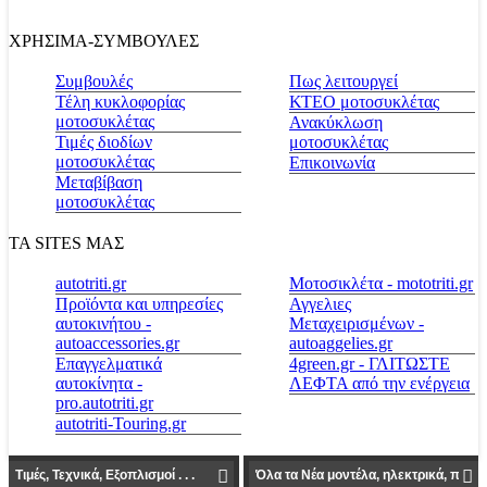
ΧΡΗΣΙΜΑ-ΣΥΜΒΟΥΛΕΣ
Συμβουλές
Πως λειτουργεί
Τέλη κυκλοφορίας
ΚΤΕΟ μοτοσυκλέτας
μοτοσυκλέτας
Ανακύκλωση
Τιμές διοδίων
μοτοσυκλέτας
μοτοσυκλέτας
Επικοινωνία
Μεταβίβαση
μοτοσυκλέτας
ΤΑ SITES ΜΑΣ
autotriti.gr
Μοτοσικλέτα - mototriti.gr
Προϊόντα και υπηρεσίες
Αγγελιες
αυτοκινήτου -
Μεταχειρισμένων -
autoaccessories.gr
autoaggelies.gr
Επαγγελματικά
4green.gr - ΓΛΙΤΩΣΤΕ
αυτοκίνητα -
ΛΕΦΤΑ από την ενέργεια
pro.autotriti.gr
autotriti-Touring.gr