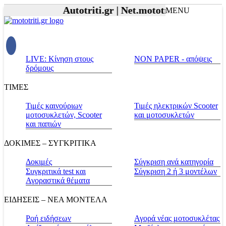
Autotriti.gr |
Net.mototriti.gr |
Προϊόντ
MENU
LIVE: Κίνηση στους
NON PAPER - απόψεις
δρόμους
ΤΙΜΕΣ
Τιμές καινούριων
Τιμές ηλεκτρικών Scooter
μοτοσυκλετών, Scooter
και μοτοσυκλετών
και παπιών
ΔΟΚΙΜΕΣ – ΣΥΓΚΡΙΤΙΚΑ
Δοκιμές
Σύγκριση ανά κατηγορία
Συγκριτικά test και
Σύγκριση 2 ή 3 μοντέλων
Αγοραστικά θέματα
ΕΙΔΗΣΕΙΣ – ΝΕΑ ΜΟΝΤΕΛΑ
Ροή ειδήσεων
Αγορά νέας μοτοσυκλέτας