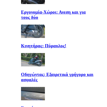
Εργονομία-Χώροι: Ανεση και για
τους δύο
Κινητήρας: Πύραυλος!
Oδηγώντας: Εξαιρετικά γρήγορο και
ασφαλές