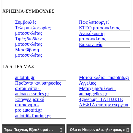
ΧΡΗΣΙΜΑ-ΣΥΜΒΟΥΛΕΣ
Συμβουλές
Πως λειτουργεί
Τέλη κυκλοφορίας
ΚΤΕΟ μοτοσυκλέτας
μοτοσυκλέτας
Ανακύκλωση
Τιμές διοδίων
μοτοσυκλέτας
μοτοσυκλέτας
Επικοινωνία
Μεταβίβαση
μοτοσυκλέτας
ΤΑ SITES ΜΑΣ
autotriti.gr
Μοτοσικλέτα - mototriti.gr
Προϊόντα και υπηρεσίες
Αγγελιες
αυτοκινήτου -
Μεταχειρισμένων -
autoaccessories.gr
autoaggelies.gr
Επαγγελματικά
4green.gr - ΓΛΙΤΩΣΤΕ
αυτοκίνητα -
ΛΕΦΤΑ από την ενέργεια
pro.autotriti.gr
autotriti-Touring.gr