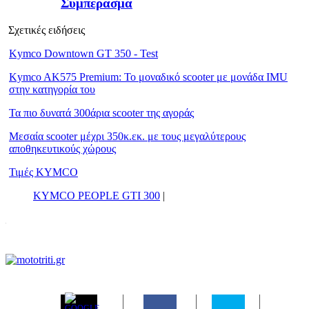
Συμπέρασμα
Σχετικές ειδήσεις
Kymco Downtown GT 350 - Test
Kymco AK575 Premium: Το μοναδικό scooter με μονάδα IMU
στην κατηγορία του
Τα πιο δυνατά 300άρια scooter της αγοράς
Μεσαία scooter μέχρι 350κ.εκ. με τους μεγαλύτερους
αποθηκευτικούς χώρους
Τιμές KYMCO
KYMCO PEOPLE GTI 300
|