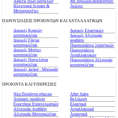
Αφίξεις νέων μοντέλων
Με δίπλωμα αυτοκινήτου
Ηλεκτρικά Scooter &
Αγώνες
Μοτοσυκλέτες
ΠΑΡΟΥΣΙΑΣΕΙΣ ΠΡΟΙΟΝΤΩΝ ΚΑΙ ΑΝΤΑΛΛΑΤΙΚΩΝ
Δοκιμές Κρανών
Δοκιμές Ελαστικών
μοτοσυκλέτας
Δοκιμές Αξεσουάρ
Δοκιμές Γάντια
αναβάτη
μοτοσυκλέτας
Παρουσιάσεις λιπαντικών
Δοκιμές Μπότες
Παρουσιάσεις
μοτοσυκλέτας
Ανταλλακτικών
Δοκιμές Παντελόνια
Παρουσιάσεις Αξεσουάρ
μοτοσυκλέτας
μοτοσυκλέτας
Δοκιμές Jacket - Μπουφάν
μοτοσυκλέτας
ΠΡΟΙΟΝΤΑ ΚΑΙ ΥΠΗΡΕΣΙΕΣ
Νέα Προϊόντα σήμερα
Αfter Sales
Αγόρασε προϊόντα
Βελτίωση
Ευρετήριο Επαγγελματιών
Ελαστικά
Αξεσουάρ Αναβάτη
Ανταλλακτικά
Αξεσουάρ Μοτοσικλέτας
Λιπαντικά