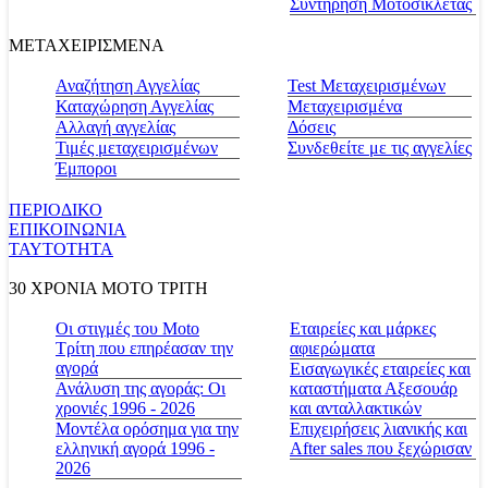
Συντήρηση Μοτοσικλέτας
ΜΕΤΑΧΕΙΡΙΣΜΕΝΑ
Αναζήτηση Αγγελίας
Test Μεταχειρισμένων
Καταχώρηση Αγγελίας
Μεταχειρισμένα
Αλλαγή αγγελίας
Δόσεις
Τιμές μεταχειρισμένων
Συνδεθείτε με τις αγγελίες
Έμποροι
ΠΕΡΙΟΔΙΚΟ
ΕΠΙΚΟΙΝΩΝΙΑ
ΤΑΥΤΟΤΗΤΑ
30 ΧΡΟΝΙΑ MOTO ΤΡΙΤΗ
Οι στιγμές του Moto
Εταιρείες και μάρκες
Τρίτη που επηρέασαν την
αφιερώματα
αγορά
Εισαγωγικές εταιρείες και
Ανάλυση της αγοράς: Οι
καταστήματα Αξεσουάρ
χρονιές 1996 - 2026
και ανταλλακτικών
Μοντέλα ορόσημα για την
Επιχειρήσεις λιανικής και
ελληνική αγορά 1996 -
After sales που ξεχώρισαν
2026