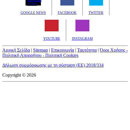
GOOGLE NEWS
FACEBOOK
TWITTER
YOUTUBE
INSTAGRAM
Αρχική Σελίδα
|
Sitemap
|
Επικοινωνία
|
Ταυτότητα
|
Όροι Χρήσης -
Πολιτική Απορρήτου - Πολιτική Cookies
Δήλωση συμμόρφωσης με τη σύσταση (ΕΕ) 2018/334
Copyright © 2026
mototriti.gr | Ταυτότητα
Επωνυμία Επιχείρησης:
AUTO ΤΡΙΤΗ ΑΕ
Έδρα - Γραφεία:
Λεωφόρος Αμαρουσίου 14 - Νέο Ηράκλειο,
Τ.Κ. 141 22
Νομική Μορφή:
ΕΚΔΟΤΙΚΗ ΕΤΑΙΡΕΙΑ
Α.Φ.Μ.:
998384177
Δ.Ο.Υ.:
ΚΕΦΟΔΕ