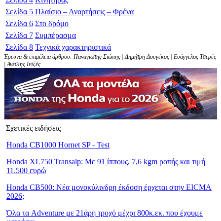
Σελίδα
5
Πλαίσιο – Αναρτήσεις – Φρένα
Σελίδα
6
Στο δρόμο
Σελίδα
7
Συμπέρασμα
Σελίδα
8
Τεχνικά χαρακτηριστικά
Έρευνα & επιμέλεια άρθρου: Παναγιώτης Σιώπης | Δημήτρη Δουγέκος | Ευάγγελος Τσερές
| Ανέστης Ιντζές
Σχετικές ειδήσεις
Honda CB1000 Hornet SP - Test
Honda XL750 Transalp: Με 91 ίππους, 7,6 kgm ροπής και τιμή
11.500 ευρώ
Honda CB500: Νέα μονοκύλινδρη έκδοση έρχεται στην EICMA
2026;
Όλα τα Adventure με 21άρη τροχό μέχρι 800κ.εκ. που έχουμε