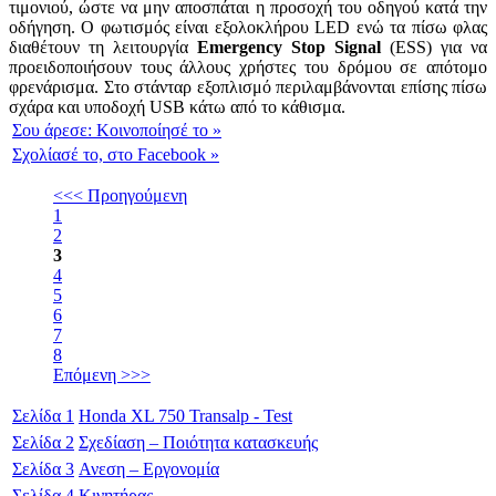
τιμονιού, ώστε να μην αποσπάται η προσοχή του οδηγού κατά την
οδήγηση. Ο φωτισμός είναι εξολοκλήρου LED ενώ τα πίσω φλας
διαθέτουν τη λειτουργία
Emergency Stop Signal
(ESS) για να
προειδοποιήσουν τους άλλους χρήστες του δρόμου σε απότομο
φρενάρισμα. Στο στάνταρ εξοπλισμό περιλαμβάνονται επίσης πίσω
σχάρα και υποδοχή USB κάτω από το κάθισμα.
Σου άρεσε:
Κοινοποίησέ το
»
Σχολίασέ το,
στο Facebook
»
<<< Προηγούμενη
1
2
3
4
5
6
7
8
Επόμενη >>>
Σελίδα
1
Honda XL 750 Transalp - Test
Σελίδα
2
Σχεδίαση – Ποιότητα κατασκευής
Σελίδα
3
Ανεση – Εργονομία
Σελίδα
4
Κινητήρας