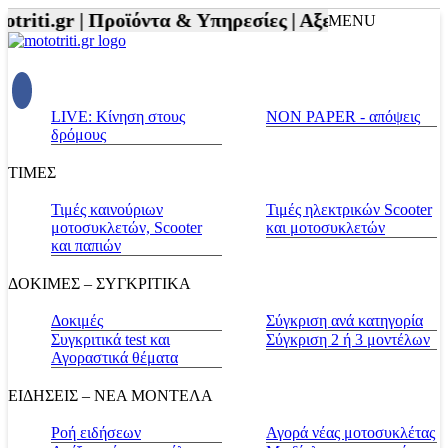
riti.gr |
Προϊόντα & Υπηρεσίες |
Αξεσουάρ Αναβάτη
MENU
LIVE: Κίνηση στους
NON PAPER - απόψεις
δρόμους
ΤΙΜΕΣ
Τιμές καινούριων
Τιμές ηλεκτρικών Scooter
μοτοσυκλετών, Scooter
και μοτοσυκλετών
και παπιών
ΔΟΚΙΜΕΣ – ΣΥΓΚΡΙΤΙΚΑ
Δοκιμές
Σύγκριση ανά κατηγορία
Συγκριτικά test και
Σύγκριση 2 ή 3 μοντέλων
Αγοραστικά θέματα
ΕΙΔΗΣΕΙΣ – ΝΕΑ ΜΟΝΤΕΛΑ
Ροή ειδήσεων
Αγορά νέας μοτοσυκλέτας