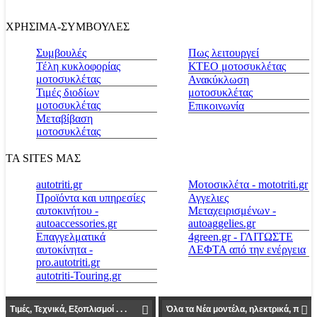
ΧΡΗΣΙΜΑ-ΣΥΜΒΟΥΛΕΣ
Συμβουλές
Πως λειτουργεί
Τέλη κυκλοφορίας
ΚΤΕΟ μοτοσυκλέτας
μοτοσυκλέτας
Ανακύκλωση
Τιμές διοδίων
μοτοσυκλέτας
μοτοσυκλέτας
Επικοινωνία
Μεταβίβαση
μοτοσυκλέτας
ΤΑ SITES ΜΑΣ
autotriti.gr
Μοτοσικλέτα - mototriti.gr
Προϊόντα και υπηρεσίες
Αγγελιες
αυτοκινήτου -
Μεταχειρισμένων -
autoaccessories.gr
autoaggelies.gr
Επαγγελματικά
4green.gr - ΓΛΙΤΩΣΤΕ
αυτοκίνητα -
ΛΕΦΤΑ από την ενέργεια
pro.autotriti.gr
autotriti-Touring.gr