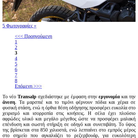
5 Φωτογραφίες
»
<<< Προηγούμενη
1
2
3
4
5
6
7
8
Επόμενη >>>
Το νέο
Transalp
σχεδιάστηκε με έμφαση στην
εργονομία
και την
άνεση
. Τα μαρσπιέ και το τιμόνι φέρνουν πόδια και χέρια σε
φυσική στάση, ενώ η όρθια θέση οδήγησης προσφέρει ευκολία στο
χειρισμό και ισορροπία στις κινήσεις. Η σέλα έχει πλούσιο
αφρώδες υλικό και μεγάλο μέγεθος ώστε να προσφέρει μαλακή
επένδυση και σωστή στήριξη σε οδηγό και συνεπιβάτη. Το ύψος
της βρίσκεται στα 850 χιλιοστά, ενώ λεπταίνει στο εμπρός μέρος
στο σημείο που αγκαλιάζει το ρεζερβουάρ, για ευκολότερη