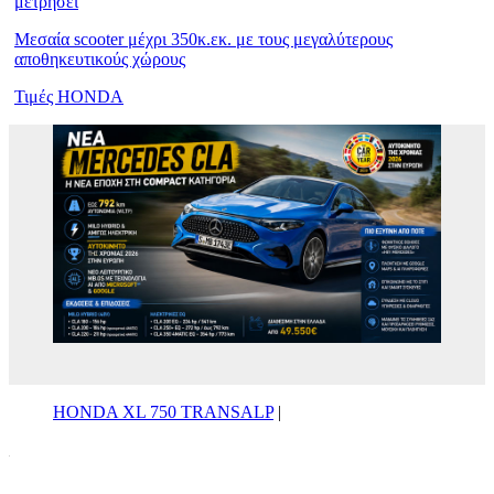
μετρήσει
Μεσαία scooter μέχρι 350κ.εκ. με τους μεγαλύτερους
αποθηκευτικούς χώρους
Τιμές HONDA
HONDA XL 750 TRANSALP
|