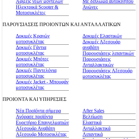
Αφίξεις νέων μοντέλων
Με δίπλωμα αυτοκινήτου
Ηλεκτρικά Scooter &
Αγώνες
Μοτοσυκλέτες
ΠΑΡΟΥΣΙΑΣΕΙΣ ΠΡΟΙΟΝΤΩΝ ΚΑΙ ΑΝΤΑΛΛΑΤΙΚΩΝ
Δοκιμές Κρανών
Δοκιμές Ελαστικών
μοτοσυκλέτας
Δοκιμές Αξεσουάρ
Δοκιμές Γάντια
αναβάτη
μοτοσυκλέτας
Παρουσιάσεις λιπαντικών
Δοκιμές Μπότες
Παρουσιάσεις
μοτοσυκλέτας
Ανταλλακτικών
Δοκιμές Παντελόνια
Παρουσιάσεις Αξεσουάρ
μοτοσυκλέτας
μοτοσυκλέτας
Δοκιμές Jacket - Μπουφάν
μοτοσυκλέτας
ΠΡΟΙΟΝΤΑ ΚΑΙ ΥΠΗΡΕΣΙΕΣ
Νέα Προϊόντα σήμερα
Αfter Sales
Αγόρασε προϊόντα
Βελτίωση
Ευρετήριο Επαγγελματιών
Ελαστικά
Αξεσουάρ Αναβάτη
Ανταλλακτικά
Αξεσουάρ Μοτοσικλέτας
Λιπαντικά