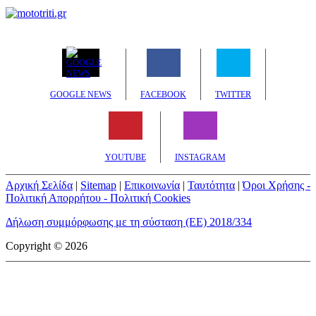
GOOGLE NEWS
FACEBOOK
TWITTER
YOUTUBE
INSTAGRAM
Αρχική Σελίδα
|
Sitemap
|
Επικοινωνία
|
Ταυτότητα
|
Όροι Χρήσης -
Πολιτική Απορρήτου - Πολιτική Cookies
Δήλωση συμμόρφωσης με τη σύσταση (ΕΕ) 2018/334
Copyright © 2026
mototriti.gr | Ταυτότητα
Επωνυμία Επιχείρησης:
AUTO ΤΡΙΤΗ ΑΕ
Έδρα - Γραφεία:
Λεωφόρος Αμαρουσίου 14 - Νέο Ηράκλειο,