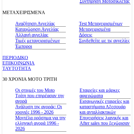
Συντήρηση Μοτοσικλέτας
ΜΕΤΑΧΕΙΡΙΣΜΕΝΑ
Αναζήτηση Αγγελίας
Test Μεταχειρισμένων
Καταχώρηση Αγγελίας
Μεταχειρισμένα
Αλλαγή αγγελίας
Δόσεις
Τιμές μεταχειρισμένων
Συνδεθείτε με τις αγγελίες
Έμποροι
ΠΕΡΙΟΔΙΚΟ
ΕΠΙΚΟΙΝΩΝΙΑ
ΤΑΥΤΟΤΗΤΑ
30 ΧΡΟΝΙΑ MOTO ΤΡΙΤΗ
Οι στιγμές του Moto
Εταιρείες και μάρκες
Τρίτη που επηρέασαν την
αφιερώματα
αγορά
Εισαγωγικές εταιρείες και
Ανάλυση της αγοράς: Οι
καταστήματα Αξεσουάρ
χρονιές 1996 - 2026
και ανταλλακτικών
Μοντέλα ορόσημα για την
Επιχειρήσεις λιανικής και
ελληνική αγορά 1996 -
After sales που ξεχώρισαν
2026