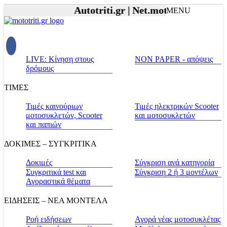
Autotriti.gr |
Net.mototriti.gr |
Προϊ
MENU
LIVE: Κίνηση στους
NON PAPER - απόψεις
δρόμους
ΤΙΜΕΣ
Τιμές καινούριων
Τιμές ηλεκτρικών Scooter
μοτοσυκλετών, Scooter
και μοτοσυκλετών
και παπιών
ΔΟΚΙΜΕΣ – ΣΥΓΚΡΙΤΙΚΑ
Δοκιμές
Σύγκριση ανά κατηγορία
Συγκριτικά test και
Σύγκριση 2 ή 3 μοντέλων
Αγοραστικά θέματα
ΕΙΔΗΣΕΙΣ – ΝΕΑ ΜΟΝΤΕΛΑ
Ροή ειδήσεων
Αγορά νέας μοτοσυκλέτας