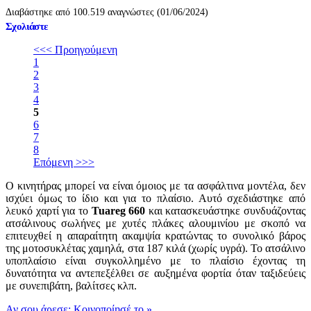
Διαβάστηκε από 100.519 αναγνώστες (01/06/2024)
Σχολιάστε
<<< Προηγούμενη
1
2
3
4
5
6
7
8
Επόμενη >>>
Ο κινητήρας μπορεί να είναι όμοιος με τα ασφάλτινα μοντέλα, δεν
ισχύει όμως το ίδιο και για το πλαίσιο. Αυτό σχεδιάστηκε από
λευκό χαρτί για το
Tuareg 660
και κατασκευάστηκε συνδυάζοντας
ατσάλινους σωλήνες με χυτές πλάκες αλουμινίου με σκοπό να
επιτευχθεί η απαραίτητη ακαμψία κρατώντας το συνολικό βάρος
της μοτοσυκλέτας χαμηλά, στα 187 κιλά (χωρίς υγρά). Το ατσάλινο
υποπλαίσιο είναι συγκολλημένο με το πλαίσιο έχοντας τη
δυνατότητα να αντεπεξέλθει σε αυξημένα φορτία όταν ταξιδεύεις
με συνεπιβάτη, βαλίτσες κλπ.
Αν σου άρεσε: Κοινοποίησέ το
»