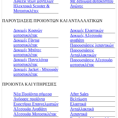
Αφίξεις νέων μοντέλων
Με δίπλωμα αυτοκινήτου
Ηλεκτρικά Scooter &
Αγώνες
Μοτοσυκλέτες
ΠΑΡΟΥΣΙΑΣΕΙΣ ΠΡΟΙΟΝΤΩΝ ΚΑΙ ΑΝΤΑΛΛΑΤΙΚΩΝ
Δοκιμές Κρανών
Δοκιμές Ελαστικών
μοτοσυκλέτας
Δοκιμές Αξεσουάρ
Δοκιμές Γάντια
αναβάτη
μοτοσυκλέτας
Παρουσιάσεις λιπαντικών
Δοκιμές Μπότες
Παρουσιάσεις
μοτοσυκλέτας
Ανταλλακτικών
Δοκιμές Παντελόνια
Παρουσιάσεις Αξεσουάρ
μοτοσυκλέτας
μοτοσυκλέτας
Δοκιμές Jacket - Μπουφάν
μοτοσυκλέτας
ΠΡΟΙΟΝΤΑ ΚΑΙ ΥΠΗΡΕΣΙΕΣ
Νέα Προϊόντα σήμερα
Αfter Sales
Αγόρασε προϊόντα
Βελτίωση
Ευρετήριο Επαγγελματιών
Ελαστικά
Αξεσουάρ Αναβάτη
Ανταλλακτικά
Αξεσουάρ Μοτοσικλέτας
Λιπαντικά