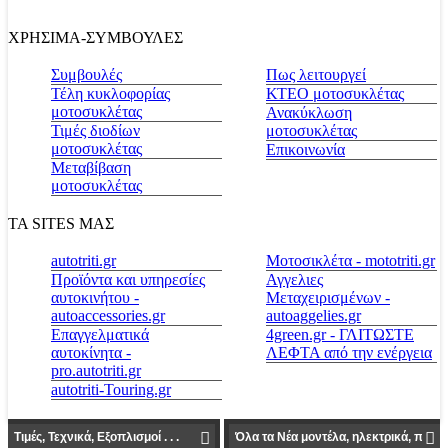
ΧΡΗΣΙΜΑ-ΣΥΜΒΟΥΛΕΣ
Συμβουλές
Πως λειτουργεί
Τέλη κυκλοφορίας
ΚΤΕΟ μοτοσυκλέτας
μοτοσυκλέτας
Ανακύκλωση
Τιμές διοδίων
μοτοσυκλέτας
μοτοσυκλέτας
Επικοινωνία
Μεταβίβαση
μοτοσυκλέτας
ΤΑ SITES ΜΑΣ
autotriti.gr
Μοτοσικλέτα - mototriti.gr
Προϊόντα και υπηρεσίες
Αγγελιες
αυτοκινήτου -
Μεταχειρισμένων -
autoaccessories.gr
autoaggelies.gr
Επαγγελματικά
4green.gr - ΓΛΙΤΩΣΤΕ
αυτοκίνητα -
ΛΕΦΤΑ από την ενέργεια
pro.autotriti.gr
autotriti-Touring.gr