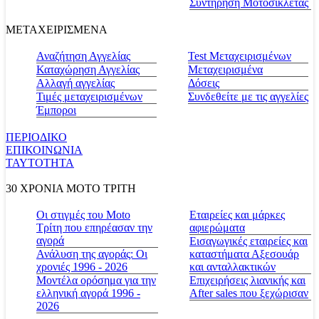
Συντήρηση Μοτοσικλέτας
ΜΕΤΑΧΕΙΡΙΣΜΕΝΑ
Αναζήτηση Αγγελίας
Test Μεταχειρισμένων
Καταχώρηση Αγγελίας
Μεταχειρισμένα
Αλλαγή αγγελίας
Δόσεις
Τιμές μεταχειρισμένων
Συνδεθείτε με τις αγγελίες
Έμποροι
ΠΕΡΙΟΔΙΚΟ
ΕΠΙΚΟΙΝΩΝΙΑ
ΤΑΥΤΟΤΗΤΑ
30 ΧΡΟΝΙΑ MOTO ΤΡΙΤΗ
Οι στιγμές του Moto
Εταιρείες και μάρκες
Τρίτη που επηρέασαν την
αφιερώματα
αγορά
Εισαγωγικές εταιρείες και
Ανάλυση της αγοράς: Οι
καταστήματα Αξεσουάρ
χρονιές 1996 - 2026
και ανταλλακτικών
Μοντέλα ορόσημα για την
Επιχειρήσεις λιανικής και
ελληνική αγορά 1996 -
After sales που ξεχώρισαν
2026