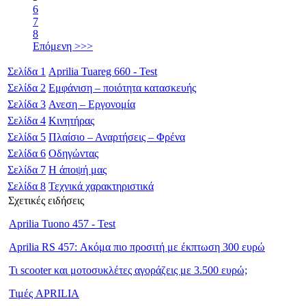
6
7
8
Επόμενη >>>
Σελίδα
1
Aprilia Tuareg 660 - Test
Σελίδα
2
Εμφάνιση – ποιότητα κατασκευής
Σελίδα
3
Ανεση – Εργονομία
Σελίδα
4
Κινητήρας
Σελίδα
5
Πλαίσιο – Αναρτήσεις – Φρένα
Σελίδα
6
Οδηγώντας
Σελίδα
7
Η άποψή μας
Σελίδα
8
Τεχνικά χαρακτηριστικά
Σχετικές ειδήσεις
Aprilia Tuono 457 - Test
Aprilia RS 457: Ακόμα πιο προσιτή με έκπτωση 300 ευρώ
Τι scooter και μοτοσυκλέτες αγοράζεις με 3.500 ευρώ;
Τιμές APRILIA