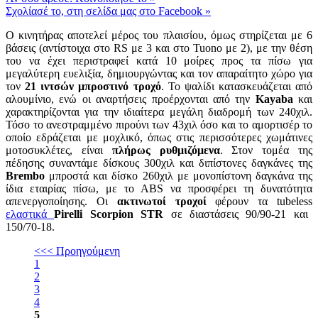
Σχολίασέ το, στη σελίδα μας στο Facebook
»
Ο κινητήρας αποτελεί μέρος του πλαισίου, όμως στηρίζεται με 6
βάσεις (αντίστοιχα στο RS με 3 και στο Tuono με 2), με την θέση
του να έχει περιστραφεί κατά 10 μοίρες προς τα πίσω για
μεγαλύτερη ευελιξία, δημιουργώντας και τον απαραίτητο χώρο για
τον
21 ιντσών μπροστινό τροχό
. Το ψαλίδι κατασκευάζεται από
αλουμίνιο, ενώ οι αναρτήσεις προέρχονται από την
Kayaba
και
χαρακτηρίζονται για την ιδιαίτερα μεγάλη διαδρομή των 240χιλ.
Τόσο το ανεστραμμένο πιρούνι των 43χιλ όσο και το αμορτισέρ το
οποίο εδράζεται με μοχλικό, όπως στις περισσότερες χωμάτινες
μοτοσυκλέτες, είναι
πλήρως ρυθμιζόμενα
. Στον τομέα της
πέδησης συναντάμε δίσκους 300χιλ και διπίστονες δαγκάνες της
Brembo
μπροστά και δίσκο 260χιλ με μονοπίστονη δαγκάνα της
ίδια εταιρίας πίσω, με τo ABS να προσφέρει τη δυνατότητα
απενεργοποίησης. Οι
ακτινωτοί τροχοί
φέρουν τα tubeless
ελαστικά
Pirelli Scorpion STR
σε διαστάσεις 90/90-21 και
150/70-18.
<<< Προηγούμενη
1
2
3
4
5