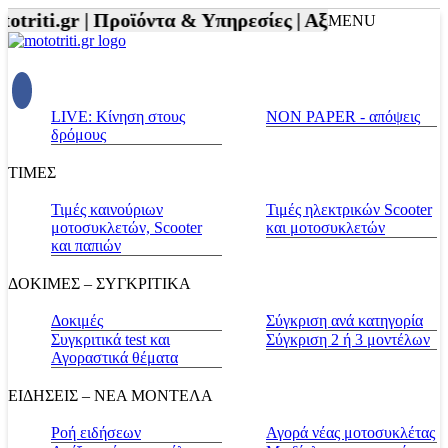
triti.gr |
Προϊόντα & Υπηρεσίες |
Αξεσουάρ Αναβάτ
MENU
LIVE: Κίνηση στους
NON PAPER - απόψεις
δρόμους
ΤΙΜΕΣ
Τιμές καινούριων
Τιμές ηλεκτρικών Scooter
μοτοσυκλετών, Scooter
και μοτοσυκλετών
και παπιών
ΔΟΚΙΜΕΣ – ΣΥΓΚΡΙΤΙΚΑ
Δοκιμές
Σύγκριση ανά κατηγορία
Συγκριτικά test και
Σύγκριση 2 ή 3 μοντέλων
Αγοραστικά θέματα
ΕΙΔΗΣΕΙΣ – ΝΕΑ ΜΟΝΤΕΛΑ
Ροή ειδήσεων
Αγορά νέας μοτοσυκλέτας