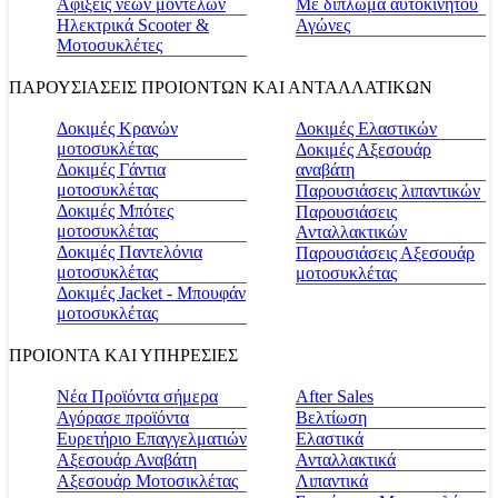
Αφίξεις νέων μοντέλων
Με δίπλωμα αυτοκινήτου
Ηλεκτρικά Scooter &
Αγώνες
Μοτοσυκλέτες
ΠΑΡΟΥΣΙΑΣΕΙΣ ΠΡΟΙΟΝΤΩΝ ΚΑΙ ΑΝΤΑΛΛΑΤΙΚΩΝ
Δοκιμές Κρανών
Δοκιμές Ελαστικών
μοτοσυκλέτας
Δοκιμές Αξεσουάρ
Δοκιμές Γάντια
αναβάτη
μοτοσυκλέτας
Παρουσιάσεις λιπαντικών
Δοκιμές Μπότες
Παρουσιάσεις
μοτοσυκλέτας
Ανταλλακτικών
Δοκιμές Παντελόνια
Παρουσιάσεις Αξεσουάρ
μοτοσυκλέτας
μοτοσυκλέτας
Δοκιμές Jacket - Μπουφάν
μοτοσυκλέτας
ΠΡΟΙΟΝΤΑ ΚΑΙ ΥΠΗΡΕΣΙΕΣ
Νέα Προϊόντα σήμερα
Αfter Sales
Αγόρασε προϊόντα
Βελτίωση
Ευρετήριο Επαγγελματιών
Ελαστικά
Αξεσουάρ Αναβάτη
Ανταλλακτικά
Αξεσουάρ Μοτοσικλέτας
Λιπαντικά