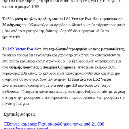
την
LS2
στην Ευρώπη, θα πρέπει να νιώθει δικαιωμένος για την επιλογή του
πίσω στο μακρινό 1995.
Τα
30 κράνη υψηλών προδιαγραφών LS2 Vectror Evo
θα μοιραστούν σε
30 οδηγούς
που θέλουν τώρα να αγοράσουν δίκυκλο και θα πάρουν προσφορά
μέσα από τα περίπτερα της έκθεσης. Δηλαδή όσοι πραγματικά θα το
χρειαστούν.
Το
LS2 Vector Evo
είναι ένα
τεχνολογικά προηγμένο κράνος μοτοσυκλέτας
,
το οποίο προσφέρει τεχνολογία και χαρακτηριστικά που το κατατάσσουν σε
ένα από τα καλύτερα κράνη στον κόσμο. Το κέλυφος είναι κατασκευασμένο
από
υψηλής ποιότητας Fiberglass Composite
. Απίστευτα ελαφρύ αλλά
παράλληλα ανθεκτικό, το κέλυφος είναι ταυτόχρονα ανθεκτικό και σταθερό
ακόμα και σε συνθήκες δυνατών ανέμων.
Η ζελατίνα του LS2 Vector
Evo
είναι κατασκευασμένη με ένα
σύστημα 3D
που διορθώνει τυχόν
διαθλάσεις. Φτιαγμένη πάντα από πρώτης ποιότητας Polycarbonate, με μεγάλη
αντοχή στην πρόσκρουση, δεν παρουσιάζει παραμορφώσεις και προσφέρει την
μέγιστη διαύγεια.
Σχετικές ειδήσεις
Έξυπνες κάμερες: Γιατί ακυρώθηκαν πάνω από 21.000