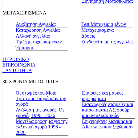
Συντήρηση Μοτοσικλέτας
ΜΕΤΑΧΕΙΡΙΣΜΕΝΑ
Αναζήτηση Αγγελίας
Test Μεταχειρισμένων
Καταχώρηση Αγγελίας
Μεταχειρισμένα
Αλλαγή αγγελίας
Δόσεις
Τιμές μεταχειρισμένων
Συνδεθείτε με τις αγγελίες
Έμποροι
ΠΕΡΙΟΔΙΚΟ
ΕΠΙΚΟΙΝΩΝΙΑ
ΤΑΥΤΟΤΗΤΑ
30 ΧΡΟΝΙΑ MOTO ΤΡΙΤΗ
Οι στιγμές του Moto
Εταιρείες και μάρκες
Τρίτη που επηρέασαν την
αφιερώματα
αγορά
Εισαγωγικές εταιρείες και
Ανάλυση της αγοράς: Οι
καταστήματα Αξεσουάρ
χρονιές 1996 - 2026
και ανταλλακτικών
Μοντέλα ορόσημα για την
Επιχειρήσεις λιανικής και
ελληνική αγορά 1996 -
After sales που ξεχώρισαν
2026