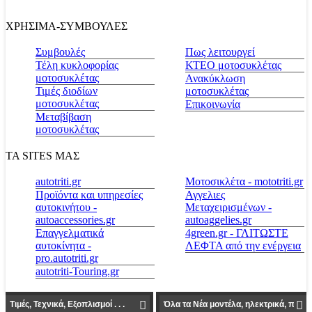
ΧΡΗΣΙΜΑ-ΣΥΜΒΟΥΛΕΣ
Συμβουλές
Πως λειτουργεί
Τέλη κυκλοφορίας
ΚΤΕΟ μοτοσυκλέτας
μοτοσυκλέτας
Ανακύκλωση
Τιμές διοδίων
μοτοσυκλέτας
μοτοσυκλέτας
Επικοινωνία
Μεταβίβαση
μοτοσυκλέτας
ΤΑ SITES ΜΑΣ
autotriti.gr
Μοτοσικλέτα - mototriti.gr
Προϊόντα και υπηρεσίες
Αγγελιες
αυτοκινήτου -
Μεταχειρισμένων -
autoaccessories.gr
autoaggelies.gr
Επαγγελματικά
4green.gr - ΓΛΙΤΩΣΤΕ
αυτοκίνητα -
ΛΕΦΤΑ από την ενέργεια
pro.autotriti.gr
autotriti-Touring.gr