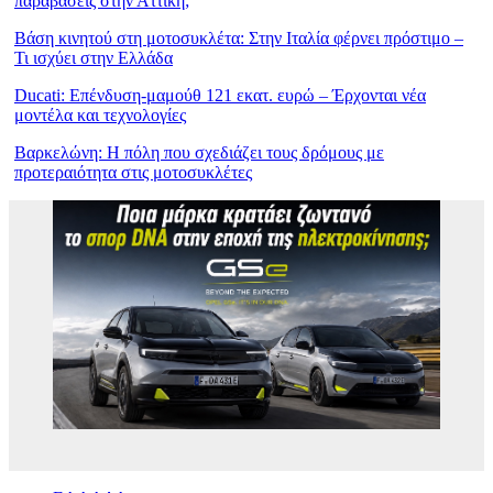
παραβάσεις στην Αττική;
Βάση κινητού στη μοτοσυκλέτα: Στην Ιταλία φέρνει πρόστιμο –
Τι ισχύει στην Ελλάδα
Ducati: Επένδυση-μαμούθ 121 εκατ. ευρώ – Έρχονται νέα
μοντέλα και τεχνολογίες
Βαρκελώνη: Η πόλη που σχεδιάζει τους δρόμους με
προτεραιότητα στις μοτοσυκλέτες