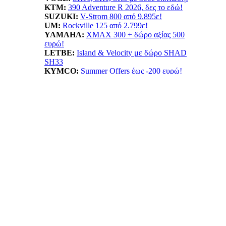
KTM:
390 Adventure R 2026, δες το εδώ!
SUZUKI:
V-Strom 800 από 9.895ε!
UM:
Rockville 125 από 2.799ε!
YAMAHA
:
XMAX 300 + δώρο αξίας 500
ευρώ!
LETBE:
Island & Velocity με δώρο SHAD
SH33
KYMCO:
Summer Offers έως -200 ευρώ!
BENELLI:
TRK702X...Ταξίδι δίχως όρια!
HONDA:
Summer Offer! ADV 350 όφελος έως
550ε
ESF:
Νέα μοντέλα TAILG
EMOOV:
Ανακαλύψτε τα ηλεκτρικά οχήματα
Emoov!
HUSQVARNA:
Vitpilen 401! Με νέο κινητήρα
LIFAN:
LF125...απόκτησε το με 1.799ε!
ΠΡΟΙΟΝΤΑ: ΝΕΕΣ ΤΙΜΕΣ -
ΠΡΟΣΦΟΡΕΣ
ANORAK:
Βρες την ιδανική ασφάλεια!
BELRAY:
Λιπαντικά κορυφαίας ποιότητας!
Πατμανίδης:
Δες όλη την σειρά Oxford!