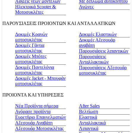
Αφίξεις νέων μοντέλων
Με δίπλωμα αυτοκινήτου
Ηλεκτρικά Scooter &
Αγώνες
Μοτοσυκλέτες
ΠΑΡΟΥΣΙΑΣΕΙΣ ΠΡΟΙΟΝΤΩΝ ΚΑΙ ΑΝΤΑΛΛΑΤΙΚΩΝ
Δοκιμές Κρανών
Δοκιμές Ελαστικών
μοτοσυκλέτας
Δοκιμές Αξεσουάρ
Δοκιμές Γάντια
αναβάτη
μοτοσυκλέτας
Παρουσιάσεις λιπαντικών
Δοκιμές Μπότες
Παρουσιάσεις
μοτοσυκλέτας
Ανταλλακτικών
Δοκιμές Παντελόνια
Παρουσιάσεις Αξεσουάρ
μοτοσυκλέτας
μοτοσυκλέτας
Δοκιμές Jacket - Μπουφάν
μοτοσυκλέτας
ΠΡΟΙΟΝΤΑ ΚΑΙ ΥΠΗΡΕΣΙΕΣ
Νέα Προϊόντα σήμερα
Αfter Sales
Αγόρασε προϊόντα
Βελτίωση
Ευρετήριο Επαγγελματιών
Ελαστικά
Αξεσουάρ Αναβάτη
Ανταλλακτικά
Αξεσουάρ Μοτοσικλέτας
Λιπαντικά