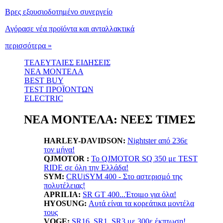
Βρες εξουσιοδοτημένο συνεργείο
Αγόρασε νέα προϊόντα και ανταλλακτικά
περισσότερα »
ΤΕΛΕΥΤΑΙΕΣ ΕΙΔΗΣΕΙΣ
ΝΕΑ ΜΟΝΤΕΛΑ
BEST BUY
TEST ΠΡΟΪΟΝΤΩΝ
ELECTRIC
ΝΕΑ ΜΟΝΤΕΛΑ: ΝΕΕΣ ΤΙΜΕΣ
HARLEY-DAVIDSON:
Nightster από 236ε
τον μήνα!
QJMOTOR :
Το QJMOTOR SQ 350 με TEST
RIDE σε όλη την Ελλάδα!
SYM:
CRUiSYM 400 - Στο αστερισμό της
πολυτέλειας!
APRILIA:
SR GT 400...Έτοιμο για όλα!
HYOSUNG:
Αυτά είναι τα κορεάτικα μοντέλα
τους
VOGE:
SR16, SR1, SR3 με 300ε έκπτωση!