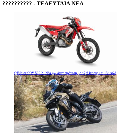
?????????? - ΤΕΛΕΥΤΑΙΑ ΝΕΑ
QJMotor COV 500 X: Νέα χωμάτινη πρόταση με 47,6 ίππους και 134 κιλά