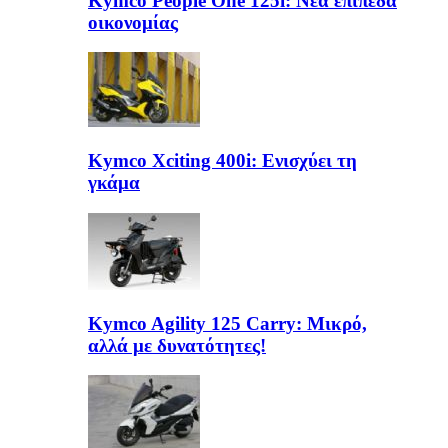
Kymco People One 125i: Νέα επίπεδα
οικονομίας
Kymco Xciting 400i: Ενισχύει τη
γκάμα
Kymco Agility 125 Carry: Μικρό,
αλλά με δυνατότητες!