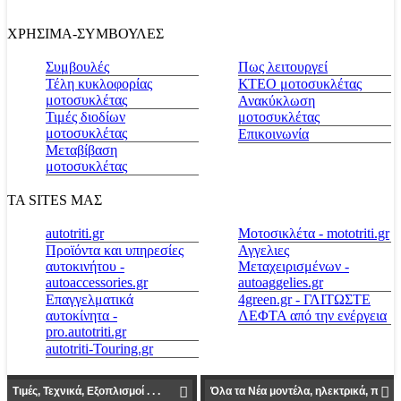
ΧΡΗΣΙΜΑ-ΣΥΜΒΟΥΛΕΣ
Συμβουλές
Πως λειτουργεί
Τέλη κυκλοφορίας
ΚΤΕΟ μοτοσυκλέτας
μοτοσυκλέτας
Ανακύκλωση
Τιμές διοδίων
μοτοσυκλέτας
μοτοσυκλέτας
Επικοινωνία
Μεταβίβαση
μοτοσυκλέτας
ΤΑ SITES ΜΑΣ
autotriti.gr
Μοτοσικλέτα - mototriti.gr
Προϊόντα και υπηρεσίες
Αγγελιες
αυτοκινήτου -
Μεταχειρισμένων -
autoaccessories.gr
autoaggelies.gr
Επαγγελματικά
4green.gr - ΓΛΙΤΩΣΤΕ
αυτοκίνητα -
ΛΕΦΤΑ από την ενέργεια
pro.autotriti.gr
autotriti-Touring.gr