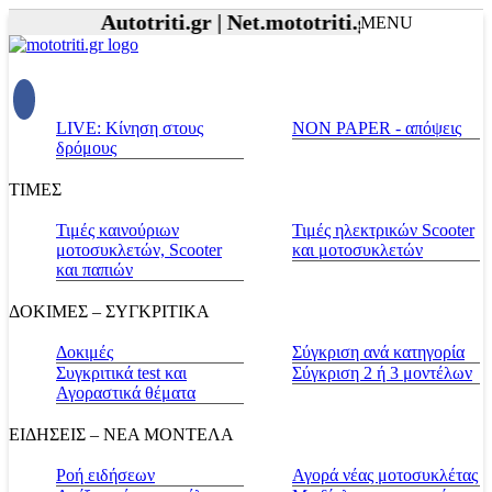
Autotriti.gr |
Net.mototriti.gr |
Προϊόντα & Υ
MENU
LIVE: Κίνηση στους
NON PAPER - απόψεις
δρόμους
ΤΙΜΕΣ
Τιμές καινούριων
Τιμές ηλεκτρικών Scooter
μοτοσυκλετών, Scooter
και μοτοσυκλετών
και παπιών
ΔΟΚΙΜΕΣ – ΣΥΓΚΡΙΤΙΚΑ
Δοκιμές
Σύγκριση ανά κατηγορία
Συγκριτικά test και
Σύγκριση 2 ή 3 μοντέλων
Αγοραστικά θέματα
ΕΙΔΗΣΕΙΣ – ΝΕΑ ΜΟΝΤΕΛΑ
Ροή ειδήσεων
Αγορά νέας μοτοσυκλέτας