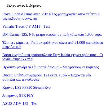
Τελευταίες Ειδήσεις
Royal Enfield Himalayan 750: Νέες φωτογραφίες αποκαλύπτουν
την έκδοση παραγωγής
Yamaha Tracer 7 Y-AMT - Test
UM Carmel 125: Νέο ρετρό scooter με τιμή κάτω από 1.900 ευρώ
Έξυπνες κάμερες: Γιατί ακυρώθηκαν πάνω από 21.000 παραβάσεις
στην Αττική;
Βάση κινητού στη μοτοσυκλέτα: Στην Ιταλία φέρνει πρόστιμο – Τι
ισχύει στην Ελλάδα
Πράσινο φανάρι αλλά μποτιλιάρισμα; - Με γράφουν οι κάμερες;
Ducati: Επένδυση-μαμούθ 121 εκατ. ευρώ – Έρχονται νέα
μοντέλα και τεχνολογίες
Κράνος LS2 FF320 Stream Evo
Jet κράνος STR FLY
ASUS ADV 125 - Test