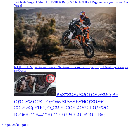
Test Ride Voge: DS625X, DS800X Rally & SR16 200 – Οδήγησε τα αγαπημένα σου
Voge!
KTM 1390 Super Adventure 2026: Ανακοινώθηκαν οι τιμές στην Ελλάδα για όλες τις
εκδόσεις
Β«Ξ”ΞΏΞ»ΞΏΟ†ΟΞ½ΞΏΟ‚Β»
ΟƒΟ„ΞΏ Ο€Ξ―ΟƒΟ‰ ΞΊΞ¬ΞΈΞΉΟƒΞΌΞ±!
ΞΞ¬Ξ½ΞµΞΉΟ‚ Ο„ΞΏ Ξ±ΞΌΞ¬ΞΎΞΉ ΟƒΞΏΟ…
Β«Ο€Ξ±Ξ³Ξ―Ξ΄Ξ± ΞΈΞ±Ξ½Ξ¬Ο„ΞΏΟ…Β»;
περισσότερα »