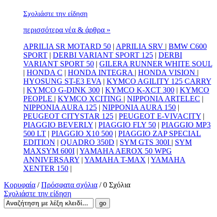
Σχολιάστε την είδηση
περισσότερα νέα & άρθρα »
APRILIA SR MOTARD 50
|
APRILIA SRV
|
BMW C600
SPORT
|
DERBI VARIANT SPORT 125
|
DERBI
VARIANT SPORT 50
|
GILERA RUNNER WHITE SOUL
|
HONDA C
|
HONDA INTEGRA
|
HONDA VISION
|
HYOSUNG ST-E3 EVA
|
KYMCO AGILITY 125 CARRY
|
KYMCO G-DINK 300
|
KYMCO K-XCT 300
|
KYMCO
PEOPLE
|
KYMCO XCITING
|
NIPPONIA ARTELEC
|
NIPPONIA AURA 125
|
NIPPONIA AURA 150
|
PEUGEOT CITYSTAR 125
|
PEUGEOT E-VIVACITY
|
PIAGGIO BEVERLY
|
PIAGGIO FLY 50
|
PIAGGIO MP3
500 LT
|
PIAGGIO X10 500
|
PIAGGIO ZAP SPECIAL
EDITION
|
QUADRO 350D
|
SYM GTS 300I
|
SYM
MAXSYM 600I
|
YAMAHA AEROX 50 WPG
ANNIVERSARY
|
YAMAHA T-MAX
|
YAMAHA
XENTER 150
|
Κορυφαία
/
Πρόσφατα σχόλια
/ 0 Σχόλια
Σχολιάστε την είδηση