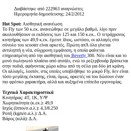
Διαβάστηκε από 222963 αναγνώστες
Ημερομηνία δημοσίευσης: 24/2/2012
Hot Spot:
Αισθητική ανανέωση
Το Fly των 50 κ.εκ. ανανεώθηκε σε μεγάλο βαθμό, λίγο πριν
ακολουθήσουν οι εκδόσεις των 125 και 150 κ.εκ.. Ο τετράχρονος
κινητήρας των 49,9 κ.εκ. έμεινε ίδιος, ωστόσο, οι αλλαγές στο
σύνολο του scooter είναι αρκετές. Πρώτη απΆ όλα γίνεται
αντιληπτή η νέα, σύγχρονη εμφάνιση, η οποία φαίνεται
επηρεασμένη από την αισθητική του
Beverly
300. Νέο είναι και το
μονό σωληνωτό πλαίσιο από ατσάλι, ενώ το ρεζερβουάρ βρίσκεται
στην ποδιά, αφήνοντας χώρο κάτω από τη σέλα για δύο jet κράνη.
Οι αλλαγές, λοιπόν, στις οποίες υποβλήθηκε το μικρό Fly, δεν είναι
τόσο μεγάλης έκτασης, είναι, όμως, αρκετές να του δώσουν έναν
πιο φρέσκο χαρακτήρα, αλλά και αυξημένα επίπεδα εργονομίας.
Τεχνικά Χαρακτηριστικά
Κινητήρας: 4T, 1Κ, Υ/Ψ
Χωρητικότητα (κ.εκ.): 49,9
Ισχύς (ίπποι/σ.α.λ.): 4,3/8.250
Ροπή (kgm/σ.α.λ.): Δ.Α.
Βάρος (κιλά): Δ.Α.