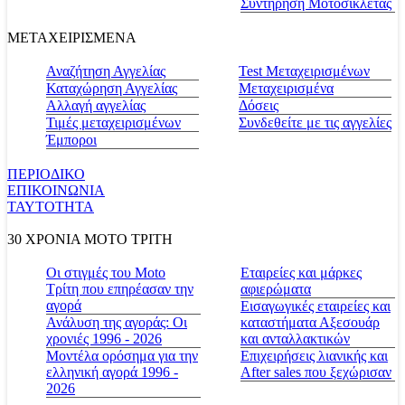
Συντήρηση Μοτοσικλέτας
ΜΕΤΑΧΕΙΡΙΣΜΕΝΑ
Αναζήτηση Αγγελίας
Test Μεταχειρισμένων
Καταχώρηση Αγγελίας
Μεταχειρισμένα
Αλλαγή αγγελίας
Δόσεις
Τιμές μεταχειρισμένων
Συνδεθείτε με τις αγγελίες
Έμποροι
ΠΕΡΙΟΔΙΚΟ
ΕΠΙΚΟΙΝΩΝΙΑ
ΤΑΥΤΟΤΗΤΑ
30 ΧΡΟΝΙΑ MOTO ΤΡΙΤΗ
Οι στιγμές του Moto
Εταιρείες και μάρκες
Τρίτη που επηρέασαν την
αφιερώματα
αγορά
Εισαγωγικές εταιρείες και
Ανάλυση της αγοράς: Οι
καταστήματα Αξεσουάρ
χρονιές 1996 - 2026
και ανταλλακτικών
Μοντέλα ορόσημα για την
Επιχειρήσεις λιανικής και
ελληνική αγορά 1996 -
After sales που ξεχώρισαν
2026