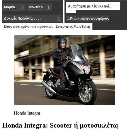
LIVE: κίνηση στους δρόμους
Εξουσιοδοτημένοι αντιπρόσωποι - Συνεργάτες MotoΤρίτη
Honda Integra
Honda Integra: Scooter ή μοτοσικλέτα;