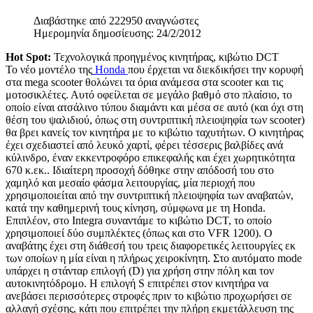
Διαβάστηκε από 222950 αναγνώστες
Ημερομηνία δημοσίευσης: 24/2/2012
Hot Spot:
Τεχνολογικά προηγμένος κινητήρας, κιβώτιο DCT
Το νέο μοντέλο της
Honda
που έρχεται να διεκδικήσει την κορυφή
στα mega scooter θολώνει τα όρια ανάμεσα στα scooter και τις
μοτοσικλέτες. Αυτό οφείλεται σε μεγάλο βαθμό στο πλαίσιο, το
οποίο είναι ατσάλινο τύπου διαμάντι και μέσα σε αυτό (και όχι στη
θέση του ψαλιδιού, όπως στη συντριπτική πλειοψηφία των scooter)
θα βρει κανείς τον κινητήρα με το κιβώτιο ταχυτήτων. Ο κινητήρας
έχει σχεδιαστεί από λευκό χαρτί, φέρει τέσσερις βαλβίδες ανά
κύλινδρο, έναν εκκεντροφόρο επικεφαλής και έχει χωρητικότητα
670 κ.εκ.. Ιδιαίτερη προσοχή δόθηκε στην απόδοσή του στο
χαμηλό και μεσαίο φάσμα λειτουργίας, μία περιοχή που
χρησιμοποιείται από την συντριπτική πλειοψηφία των αναβατών,
κατά την καθημερινή τους κίνηση, σύμφωνα με τη Honda.
Επιπλέον, στο Integra συναντάμε το κιβώτιο DCT, το οποίο
χρησιμοποιεί δύο συμπλέκτες (όπως και στο VFR 1200). Ο
αναβάτης έχει στη διάθεσή του τρεις διαφορετικές λειτουργίες εκ
των οποίων η μία είναι η πλήρως χειροκίνητη. Στο αυτόματο mode
υπάρχει η στάνταρ επιλογή (D) για χρήση στην πόλη και τον
αυτοκινητόδρομο. Η επιλογή S επιτρέπει στον κινητήρα να
ανεβάσει περισσότερες στροφές πριν το κιβώτιο προχωρήσει σε
αλλαγή σχέσης, κάτι που επιτρέπει την πλήρη εκμετάλλευση της