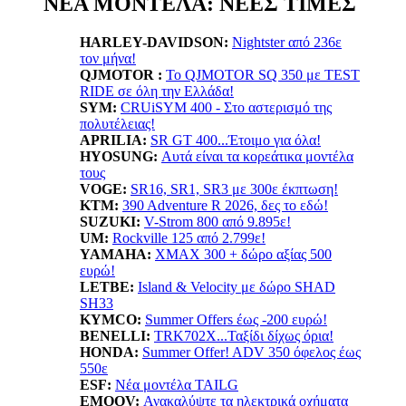
ΝΕΑ ΜΟΝΤΕΛΑ: ΝΕΕΣ ΤΙΜΕΣ
HARLEY-DAVIDSON:
Nightster από 236ε
τον μήνα!
QJMOTOR :
Το QJMOTOR SQ 350 με TEST
RIDE σε όλη την Ελλάδα!
SYM:
CRUiSYM 400 - Στο αστερισμό της
πολυτέλειας!
APRILIA:
SR GT 400...Έτοιμο για όλα!
HYOSUNG:
Αυτά είναι τα κορεάτικα μοντέλα
τους
VOGE:
SR16, SR1, SR3 με 300ε έκπτωση!
KTM:
390 Adventure R 2026, δες το εδώ!
SUZUKI:
V-Strom 800 από 9.895ε!
UM:
Rockville 125 από 2.799ε!
YAMAHA
:
XMAX 300 + δώρο αξίας 500
ευρώ!
LETBE:
Island & Velocity με δώρο SHAD
SH33
KYMCO:
Summer Offers έως -200 ευρώ!
BENELLI:
TRK702X...Ταξίδι δίχως όρια!
HONDA:
Summer Offer! ADV 350 όφελος έως
550ε
ESF:
Νέα μοντέλα TAILG
EMOOV:
Ανακαλύψτε τα ηλεκτρικά οχήματα