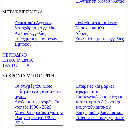
Συντήρηση Μοτοσικλέτας
ΜΕΤΑΧΕΙΡΙΣΜΕΝΑ
Αναζήτηση Αγγελίας
Test Μεταχειρισμένων
Καταχώρηση Αγγελίας
Μεταχειρισμένα
Αλλαγή αγγελίας
Δόσεις
Τιμές μεταχειρισμένων
Συνδεθείτε με τις αγγελίες
Έμποροι
ΠΕΡΙΟΔΙΚΟ
ΕΠΙΚΟΙΝΩΝΙΑ
ΤΑΥΤΟΤΗΤΑ
30 ΧΡΟΝΙΑ MOTO ΤΡΙΤΗ
Οι στιγμές του Moto
Εταιρείες και μάρκες
Τρίτη που επηρέασαν την
αφιερώματα
αγορά
Εισαγωγικές εταιρείες και
Ανάλυση της αγοράς: Οι
καταστήματα Αξεσουάρ
χρονιές 1996 - 2026
και ανταλλακτικών
Μοντέλα ορόσημα για την
Επιχειρήσεις λιανικής και
ελληνική αγορά 1996 -
After sales που ξεχώρισαν
2026