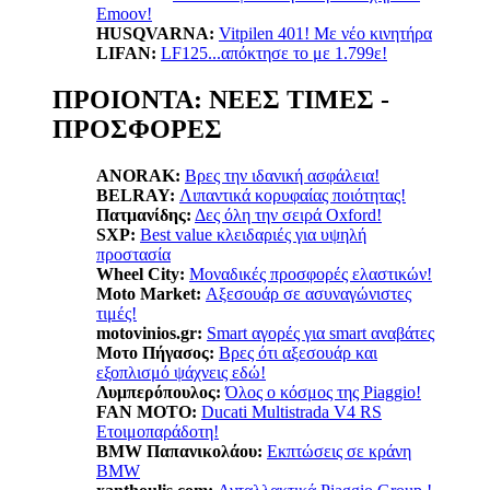
Emoov!
HUSQVARNA:
Vitpilen 401! Με νέο κινητήρα
LIFAN:
LF125...απόκτησε το με 1.799ε!
ΠΡΟΙΟΝΤΑ: ΝΕΕΣ ΤΙΜΕΣ -
ΠΡΟΣΦΟΡΕΣ
ANORAK:
Βρες την ιδανική ασφάλεια!
BELRAY:
Λιπαντικά κορυφαίας ποιότητας!
Πατμανίδης:
Δες όλη την σειρά Oxford!
SXP:
Βest value κλειδαριές για υψηλή
προστασία
Wheel City:
Μοναδικές προσφορές ελαστικών!
Moto Market:
Αξεσουάρ σε ασυναγώνιστες
τιμές!
motovinios.gr:
Smart αγορές για smart αναβάτες
Μοτο Πήγασος:
Βρες ότι αξεσουάρ και
εξοπλισμό ψάχνεις εδώ!
Λυμπερόπουλος:
Όλος ο κόσμος της Piaggio!
FAN MOTO:
Ducati Multistrada V4 RS
Ετοιμοπαράδοτη!
BMW Παπανικολάου:
Εκπτώσεις σε κράνη
BMW