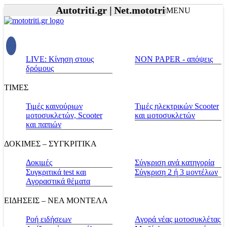
Autotriti.gr |
Net.mototriti.gr |
Προϊόντα &
MENU
LIVE: Κίνηση στους
NON PAPER - απόψεις
δρόμους
ΤΙΜΕΣ
Τιμές καινούριων
Τιμές ηλεκτρικών Scooter
μοτοσυκλετών, Scooter
και μοτοσυκλετών
και παπιών
ΔΟΚΙΜΕΣ – ΣΥΓΚΡΙΤΙΚΑ
Δοκιμές
Σύγκριση ανά κατηγορία
Συγκριτικά test και
Σύγκριση 2 ή 3 μοντέλων
Αγοραστικά θέματα
ΕΙΔΗΣΕΙΣ – ΝΕΑ ΜΟΝΤΕΛΑ
Ροή ειδήσεων
Αγορά νέας μοτοσυκλέτας