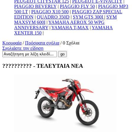
PEUGEOT CITYSTAR 125
|
PEUGEOT E-VIVACITY
|
PIAGGIO BEVERLY
|
PIAGGIO FLY 50
|
PIAGGIO MP3
500 LT
|
PIAGGIO X10 500
|
PIAGGIO ZAP SPECIAL
EDITION
|
QUADRO 350D
|
SYM GTS 300I
|
SYM
MAXSYM 600I
|
YAMAHA AEROX 50 WPG
ANNIVERSARY
|
YAMAHA T-MAX
|
YAMAHA
XENTER 150
|
Κορυφαία
/
Πρόσφατα σχόλια
/ 0 Σχόλια
Σχολιάστε την είδηση
?????????? - ΤΕΛΕΥΤΑΙΑ ΝΕΑ