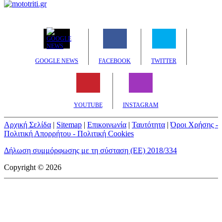
GOOGLE NEWS
FACEBOOK
TWITTER
YOUTUBE
INSTAGRAM
Αρχική Σελίδα
|
Sitemap
|
Επικοινωνία
|
Ταυτότητα
|
Όροι Χρήσης -
Πολιτική Απορρήτου - Πολιτική Cookies
Δήλωση συμμόρφωσης με τη σύσταση (ΕΕ) 2018/334
Copyright © 2026
mototriti.gr | Ταυτότητα
Επωνυμία Επιχείρησης:
AUTO ΤΡΙΤΗ ΑΕ
Έδρα - Γραφεία:
Λεωφόρος Αμαρουσίου 14 - Νέο Ηράκλειο,
Τ.Κ. 141 22