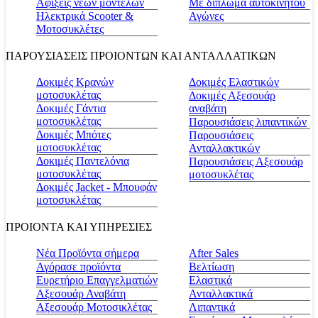
Αφίξεις νέων μοντέλων
Με δίπλωμα αυτοκινήτου
Ηλεκτρικά Scooter &
Αγώνες
Μοτοσυκλέτες
ΠΑΡΟΥΣΙΑΣΕΙΣ ΠΡΟΙΟΝΤΩΝ ΚΑΙ ΑΝΤΑΛΛΑΤΙΚΩΝ
Δοκιμές Κρανών
Δοκιμές Ελαστικών
μοτοσυκλέτας
Δοκιμές Αξεσουάρ
Δοκιμές Γάντια
αναβάτη
μοτοσυκλέτας
Παρουσιάσεις λιπαντικών
Δοκιμές Μπότες
Παρουσιάσεις
μοτοσυκλέτας
Ανταλλακτικών
Δοκιμές Παντελόνια
Παρουσιάσεις Αξεσουάρ
μοτοσυκλέτας
μοτοσυκλέτας
Δοκιμές Jacket - Μπουφάν
μοτοσυκλέτας
ΠΡΟΙΟΝΤΑ ΚΑΙ ΥΠΗΡΕΣΙΕΣ
Νέα Προϊόντα σήμερα
Αfter Sales
Αγόρασε προϊόντα
Βελτίωση
Ευρετήριο Επαγγελματιών
Ελαστικά
Αξεσουάρ Αναβάτη
Ανταλλακτικά
Αξεσουάρ Μοτοσικλέτας
Λιπαντικά