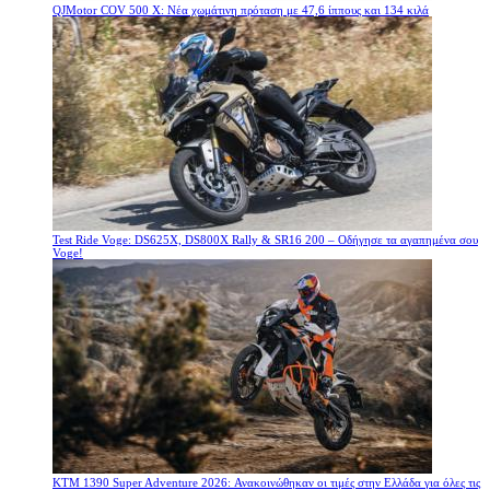
QJMotor COV 500 X: Νέα χωμάτινη πρόταση με 47,6 ίππους και 134 κιλά
Test Ride Voge: DS625X, DS800X Rally & SR16 200 – Οδήγησε τα αγαπημένα σου
Voge!
KTM 1390 Super Adventure 2026: Ανακοινώθηκαν οι τιμές στην Ελλάδα για όλες τις