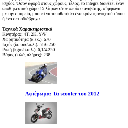
ισχύος. Όσον αφορά στους χώρους, τέλος, το Integra διαθέτει έναν
αποθηκευτικό χώρο 15 λίτρων στον οποίο ο αναβάτης, σύμφωνα
με την εταιρεία, μπορεί να τοποθετήσει ένα κράνος ανοιχτού τύπου
ή ένα σετ αδιάβροχα.
Τεχνικά Χαρακτηριστικά
Κινητήρας: 4T, 2Κ, Υ/Ψ
Χωρητικότητα (κ.εκ.): 670
Ισχύς (ίπποι/σ.α.λ.): 51/6.250
Ροπή (kgm/σ.α.λ.): 6,1/4.250
Βάρος (κιλά, πλήρες): 238
Αφιέρωμα: Τα scooter του 2012