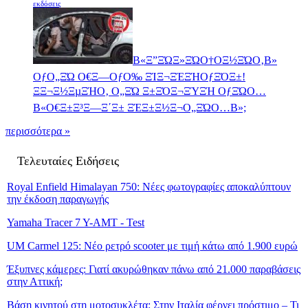
εκδόσεις
Β«Ξ”ΞΏΞ»ΞΏΟ†ΟΞ½ΞΏΟ‚Β»
ΟƒΟ„ΞΏ Ο€Ξ―ΟƒΟ‰ ΞΊΞ¬ΞΈΞΉΟƒΞΌΞ±!
ΞΞ¬Ξ½ΞµΞΉΟ‚ Ο„ΞΏ Ξ±ΞΌΞ¬ΞΎΞΉ ΟƒΞΏΟ…
Β«Ο€Ξ±Ξ³Ξ―Ξ΄Ξ± ΞΈΞ±Ξ½Ξ¬Ο„ΞΏΟ…Β»;
περισσότερα »
Τελευταίες Ειδήσεις
Royal Enfield Himalayan 750: Νέες φωτογραφίες αποκαλύπτουν
την έκδοση παραγωγής
Yamaha Tracer 7 Y-AMT - Test
UM Carmel 125: Νέο ρετρό scooter με τιμή κάτω από 1.900 ευρώ
Έξυπνες κάμερες: Γιατί ακυρώθηκαν πάνω από 21.000 παραβάσεις
στην Αττική;
Βάση κινητού στη μοτοσυκλέτα: Στην Ιταλία φέρνει πρόστιμο – Τι