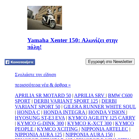
Yamaha Xenter 150: Αλωνίζει στην
πόλη!
Tweet
Σχολιάστε την είδηση
περισσότερα νέα & άρθρα »
APRILIA SR MOTARD 50
|
APRILIA SRV
|
BMW C600
SPORT
|
DERBI VARIANT SPORT 125
|
DERBI
VARIANT SPORT 50
|
GILERA RUNNER WHITE SOUL
|
HONDA C
|
HONDA INTEGRA
|
HONDA VISION
|
HYOSUNG ST-E3 EVA
|
KYMCO AGILITY 125 CARRY
|
KYMCO G-DINK 300
|
KYMCO K-XCT 300
|
KYMCO
PEOPLE
|
KYMCO XCITING
|
NIPPONIA ARTELEC
|
NIPPONIA AURA 125
|
NIPPONIA AURA 150
|