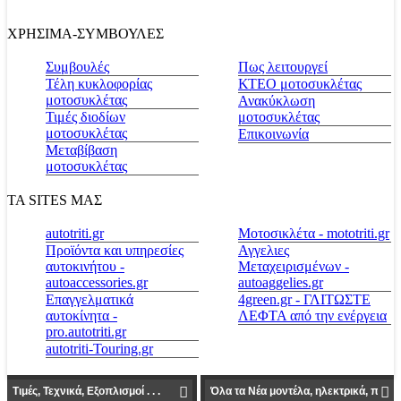
ΧΡΗΣΙΜΑ-ΣΥΜΒΟΥΛΕΣ
Συμβουλές
Πως λειτουργεί
Τέλη κυκλοφορίας
ΚΤΕΟ μοτοσυκλέτας
μοτοσυκλέτας
Ανακύκλωση
Τιμές διοδίων
μοτοσυκλέτας
μοτοσυκλέτας
Επικοινωνία
Μεταβίβαση
μοτοσυκλέτας
ΤΑ SITES ΜΑΣ
autotriti.gr
Μοτοσικλέτα - mototriti.gr
Προϊόντα και υπηρεσίες
Αγγελιες
αυτοκινήτου -
Μεταχειρισμένων -
autoaccessories.gr
autoaggelies.gr
Επαγγελματικά
4green.gr - ΓΛΙΤΩΣΤΕ
αυτοκίνητα -
ΛΕΦΤΑ από την ενέργεια
pro.autotriti.gr
autotriti-Touring.gr