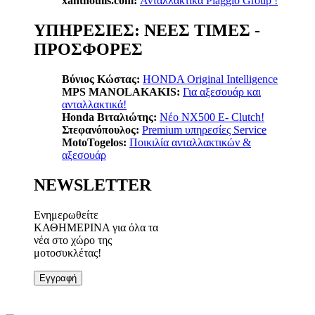
xanthoulis.com:
Ανταλλακτικά Piaggio Group !
ΥΠΗΡΕΣΙΕΣ: ΝΕΕΣ ΤΙΜΕΣ -
ΠΡΟΣΦΟΡΕΣ
Βύνιος Κώστας:
ΗΟΝDA Original Intelligence
MPS MANOLAKAKIS:
Για αξεσουάρ και
ανταλλακτικά!
Honda Βιταλιώτης:
Nέο ΝΧ500 Ε- Clutch!
Στεφανόπουλος:
Premium υπηρεσίες Service
MotoTogelos:
Ποικιλία ανταλλακτικών &
αξεσουάρ
NEWSLETTER
Ενημερωθείτε
ΚΑΘΗΜΕΡΙΝΑ για όλα τα
νέα στο χώρο της
μοτοσυκλέτας!
Εγγραφή