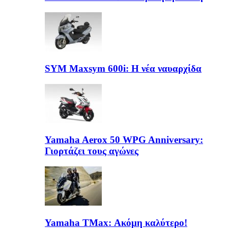
SYM Maxsym 600i: Η νέα ναυαρχίδα
Yamaha Aerox 50 WPG Anniversary:
Γιορτάζει τους αγώνες
Yamaha TΜax: Ακόμη καλύτερο!