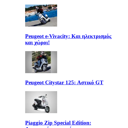
Peugeot e-Vivacity: Και ηλεκτρισμός
και χώροι!
Peugeot Citystar 125: Αστικό GT
Piaggio Zip Special Edition: