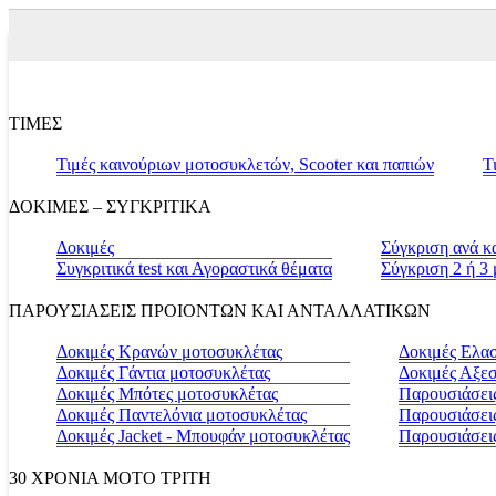
ΤΙΜΕΣ
Τιμές καινούριων μοτοσυκλετών, Scooter και παπιών
Τ
ΔΟΚΙΜΕΣ – ΣΥΓΚΡΙΤΙΚΑ
Δοκιμές
Σύγκριση ανά κ
Συγκριτικά test και Αγοραστικά θέματα
Σύγκριση 2 ή 3
ΠΑΡΟΥΣΙΑΣΕΙΣ ΠΡΟΙΟΝΤΩΝ ΚΑΙ ΑΝΤΑΛΛΑΤΙΚΩΝ
Δοκιμές Κρανών μοτοσυκλέτας
Δοκιμές Ελα
Δοκιμές Γάντια μοτοσυκλέτας
Δοκιμές Αξε
Δοκιμές Μπότες μοτοσυκλέτας
Παρουσιάσεις
Δοκιμές Παντελόνια μοτοσυκλέτας
Παρουσιάσει
Δοκιμές Jacket - Μπουφάν μοτοσυκλέτας
Παρουσιάσει
30 ΧΡΟΝΙΑ MOTO ΤΡΙΤΗ