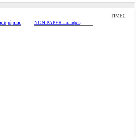
σουάρ Αναβάτη και Μοτοσυκλέτας |
Μεταχειρισμένα |
Πράσινο σπίτι 
ΤΙΜΕΣ
υς δρόμους
NON PAPER - απόψεις