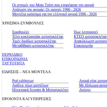
Οι στιγμές του Moto Τρίτη που επηρέασαν την αγορά
Ανάλυση της αγοράς: Οι χρονιές 1996 - 2026
Μοντέλα ορόσημα για την ελληνική αγορά 1996 - 2026
ΧΡΗΣΙΜΑ-ΣΥΜΒΟΥΛΕΣ
Συμβουλές
Πως λειτουργεί
Τέλη κυκλοφορίας μοτοσυκλέτας
ΚΤΕΟ μοτοσυκλέτας
Τιμές διοδίων μοτοσυκλέτας
Ανακύκλωση μοτοσυ
Μεταβίβαση μοτοσυκλέτας
Επικοινωνία
ΠΕΡΙΟΔΙΚΟ
ΕΠΙΚΟΙΝΩΝΙΑ
ΤΑΥΤΟΤΗΤΑ
ΕΙΔΗΣΕΙΣ – ΝΕΑ ΜΟΝΤΕΛΑ
Ροή ειδήσεων
Αγορά νέας μοτο
Αφίξεις νέων μοντέλων
Με δίπλωμα αυτο
Ηλεκτρικά Scooter & Μοτοσυκλέτες
Αγώνες
ΠΡΟΙΟΝΤΑ ΚΑΙ ΥΠΗΡΕΣΙΕΣ