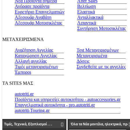
Νέα Προϊόντα σήμερα
Αfter Sales
Αγόρασε προϊόντα
Βελτίωση
Ευρετήριο Επαγγελματιών
Ελαστικά
Αξεσουάρ Αναβάτη
Ανταλλακτικά
Αξεσουάρ Μοτοσικλέτας
Λιπαντικά
Συντήρηση Μοτοσικλέτας
ΜΕΤΑΧΕΙΡΙΣΜΕΝΑ
Αναζήτηση Αγγελίας
Test Μεταχειρισμένων
Καταχώρηση Αγγελίας
Μεταχειρισμένα
Αλλαγή αγγελίας
Δόσεις
Τιμές μεταχειρισμένων
Συνδεθείτε με τις αγγελίες
Έμποροι
ΤΑ SITES ΜΑΣ
autotriti.gr
Προϊόντα και υπηρεσίες αυτοκινήτου - autoaccessories.gr
Επαγγελματικά αυτοκίνητα - pro.autotriti.gr
autotriti-Touring.gr