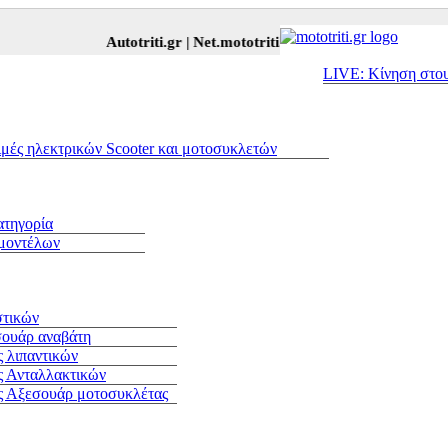
Autotriti.gr |
Net.mototriti.gr |
Προϊόντα & Υπηρεσίες |
Αξε
LIVE: Κίνηση στο
ιμές ηλεκτρικών Scooter και μοτοσυκλετών
ατηγορία
 μοντέλων
στικών
σουάρ αναβάτη
 λιπαντικών
ς Ανταλλακτικών
ς Αξεσουάρ μοτοσυκλέτας