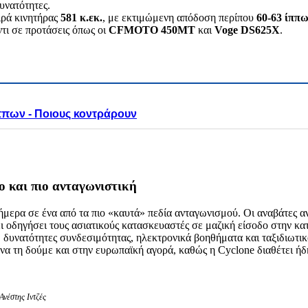
υνατότητες.
ιρά κινητήρας
581 κ.εκ.
, με εκτιμώμενη απόδοση περίπου
60-63 ίππ
τι σε προτάσεις όπως οι
CFMOTO 450MT
και
Voge DS625X
.
ίππων - Ποιους κοντράρουν
ο και πιο ανταγωνιστική
μερα σε ένα από τα πιο «καυτά» πεδία ανταγωνισμού. Οι αναβάτες α
ει οδηγήσει τους ασιατικούς κατασκευαστές σε μαζική είσοδο στην κα
, δυνατότητες συνδεσιμότητας, ηλεκτρονικά βοηθήματα και ταξιδιωτικ
 να τη δούμε και στην ευρωπαϊκή αγορά, καθώς η Cyclone διαθέτει ή
Ανέστης Ιντζές