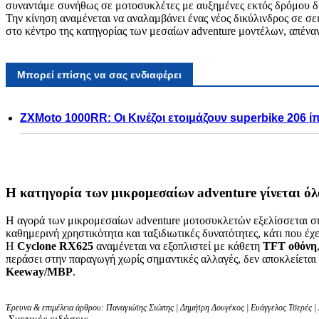
συναντάμε συνήθως σε μοτοσυκλέτες με αυξημένες εκτός δρόμου δ
Την κίνηση αναμένεται να αναλαμβάνει ένας νέος δικύλινδρος σε σε
στο κέντρο της κατηγορίας των μεσαίων adventure μοντέλων, απέναν
Μπορεί επίσης να σας ενδιαφέρει
ZXMoto 1000RR: Οι Κινέζοι ετοιμάζουν superbike 206 
Η κατηγορία των μικρομεσαίων adventure γίνεται όλ
Η αγορά των μικρομεσαίων adventure μοτοσυκλετών εξελίσσεται σή
καθημερινή χρηστικότητα και ταξιδιωτικές δυνατότητες, κάτι που έχ
Η
Cyclone RX625
αναμένεται να εξοπλιστεί με κάθετη
TFT οθόνη
περάσει στην παραγωγή χωρίς σημαντικές αλλαγές, δεν αποκλείεται
Keeway/MBP
.
Έρευνα & επιμέλεια άρθρου: Παναγιώτης Σιώπης | Δημήτρη Δουγέκος | Ευάγγελος Τσερές | 