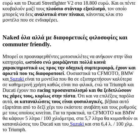
ευρώ και το Ducati Streetfighter V2 στα 18.800 ευρώ. Και οι πέντε
κουβαλούν μαζί τους
πλούσιο στάνταρ εξοπλισμό
, τον οποίο
μπορείς να δεις
αναλυτικά στον πίνακα
, κάνοντας κλικ στο
μοντέλο που σε ενδιαφέρει.
Naked όλα αλλά με διαφορετικές φιλοσοφίες και
commuter friendly.
Μπορεί οι προαναφερθέντες μοτοσυκλέτες να ανήκουν στην ίδια
κατηγορία,
ωστόσο ενώ μοιράζονται πολλά κοινά
χαρακτηριστικά ως προς την οδηγική συμπεριφορά, έχουν και
αρκετά που τις διαφοροποιεί
. Ουσιαστικά τα CFMOTO, BMW
και
Suzuki
είναι τα μοντέλα που θα σε εξυπηρετήσουν καλύτερα
σε καθημερινή χρήση καθώς είναι πιο φιλικά, ενώ τα Triumph και
Ducati έχουν πιο
racing προσανατολισμό και θα ξεδιπλώσουν
τις χάρες τους, κυρίως στην πίστα
. Ότι και να επιλέξεις παρόλα
αυτά,
οι καταναλώσεις τους είναι φυσιολογικές
, βέβαια αυτό
εξαρτάται από το δεξί χέρι του εκάστοτε αναβάτη και τους ρυθμούς
με τους οποίους κινείται. Για τα πρακτικά, τα CFMOTO και BMW
θα κάψουν 5 λίτρα / 100 χιλιόμετρα, στα 5,7 λίτρα θα κυμανθούν οι
καταναλώσεις του Ducati και του
Suzuki
και στα 6,4 λ. / 100 χλμ.
το Triumph.