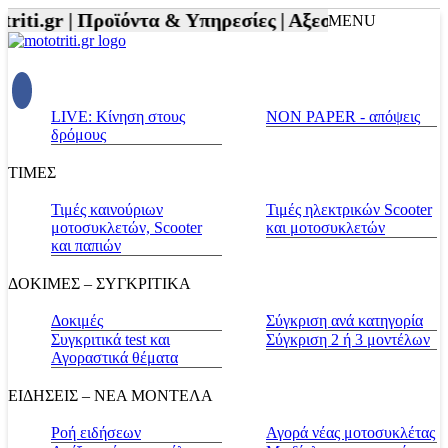
iti.gr |
Προϊόντα & Υπηρεσίες |
Αξεσουάρ Αναβάτη 
MENU
LIVE: Κίνηση στους
NON PAPER - απόψεις
δρόμους
ΤΙΜΕΣ
Τιμές καινούριων
Τιμές ηλεκτρικών Scooter
μοτοσυκλετών, Scooter
και μοτοσυκλετών
και παπιών
ΔΟΚΙΜΕΣ – ΣΥΓΚΡΙΤΙΚΑ
Δοκιμές
Σύγκριση ανά κατηγορία
Συγκριτικά test και
Σύγκριση 2 ή 3 μοντέλων
Αγοραστικά θέματα
ΕΙΔΗΣΕΙΣ – ΝΕΑ ΜΟΝΤΕΛΑ
Ροή ειδήσεων
Αγορά νέας μοτοσυκλέτας