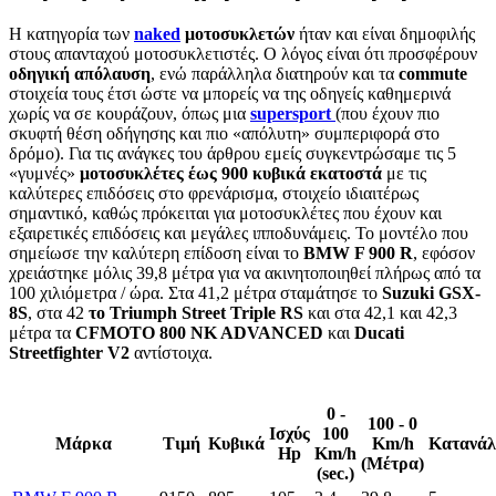
Η κατηγορία των
naked
μοτοσυκλετών
ήταν και είναι δημοφιλής
στους απανταχού μοτοσυκλετιστές. Ο λόγος είναι ότι προσφέρουν
οδηγική απόλαυση
, ενώ παράλληλα διατηρούν και τα
commute
στοιχεία τους έτσι ώστε να μπορείς να της οδηγείς καθημερινά
χωρίς να σε κουράζουν, όπως μια
supersport
(που έχουν πιο
σκυφτή θέση οδήγησης και πιο «απόλυτη» συμπεριφορά στο
δρόμο). Για τις ανάγκες του άρθρου εμείς συγκεντρώσαμε τις 5
«γυμνές»
μοτοσυκλέτες έως 900 κυβικά εκατοστά
με τις
καλύτερες επιδόσεις στο φρενάρισμα, στοιχείο ιδιαιτέρως
σημαντικό, καθώς πρόκειται για μοτοσυκλέτες που έχουν και
εξαιρετικές επιδόσεις και μεγάλες ιπποδυνάμεις. Το μοντέλο που
σημείωσε την καλύτερη επίδοση είναι το
BMW
F 900
R
, εφόσον
χρειάστηκε μόλις 39,8 μέτρα για να ακινητοποιηθεί πλήρως από τα
100 χιλιόμετρα / ώρα. Στα 41,2 μέτρα σταμάτησε το
Suzuki
GSX-
8
S
, στα 42
το
Triumph
Street
Triple
RS
και στα 42,1 και 42,3
μέτρα τα
CFMOTO 800
NK
ADVANCED
και
Ducati
Streetfighter
V2
αντίστοιχα.
0 -
100 - 0
Ισχύς
100
Μάρκα
Τιμή
Κυβικά
Km/h
Κατανά
Hp
Km/h
(Μέτρα)
(sec.)