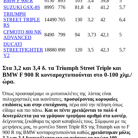
BMW F 900 R
9150
895
105
3,4
39,8
5
SUZUKI GSX-8S
8995
776
81,8
4
41,2
5,7
TRIUMPH
STREET TRIPLE
14490
765
130
3,2
42
6,4
RS
CFMOTO 800 NK
8490
799
94
3,73
42,1
5
ADVANCED
DUCATI
STREETFIGHTER
18880
890
120
3,5
42,3
5,7
V2
Στα 3,2 και 3,4 δ. τα Triumph Street Triple και
BMW F 900 R κονταροχτυπιούνται στο 0-100 χλμ./
ώρα.
Όπως προαναφέραμε οι μοτοσυκλέτες της λίστας είναι
πολυχρηστικές και ικανότατες,
προσφέροντας κορυφαίες
επιδόσεις και στην επιτάχυνση
, πέρα από την πέδηση όπως
είδαμε και πιο πάνω.
Και οι πέντε χρειάζονται το πολύ 4
δευτερόλεπτα για να γράψουν τριψήφιο αριθμό στο κοντέρ
,
δείχνοντας ξεκάθαρα τις sport καταβολές τους. Σύμφωνα με τις
μετρήσεις μας, το μοντέλο Street Triple RS της Triumph και το F
900 R της BMW κονταροχτυπιούνται καθώς
χρειάστηκαν μόλις
3,2 και 3,4 δευτερόλεπτα για να πιάσουν τα πρώτα 100