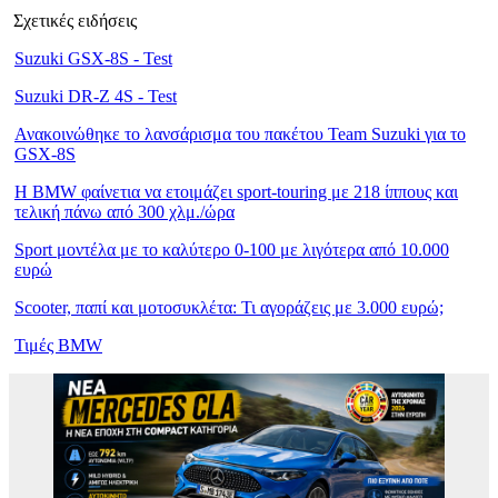
Σχετικές ειδήσεις
Suzuki GSX-8S - Test
Suzuki DR-Z 4S - Test
Ανακοινώθηκε το λανσάρισμα του πακέτου Team Suzuki για το
GSX-8S
Η BMW φαίνετια να ετοιμάζει sport-touring με 218 ίππους και
τελική πάνω από 300 χλμ./ώρα
Sport μοντέλα με το καλύτερο 0-100 με λιγότερα από 10.000
ευρώ
Scooter, παπί και μοτοσυκλέτα: Τι αγοράζεις με 3.000 ευρώ;
Τιμές BMW