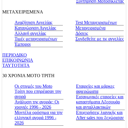
Συντήρηση Μοτοσικλέτας
ΜΕΤΑΧΕΙΡΙΣΜΕΝΑ
Αναζήτηση Αγγελίας
Test Μεταχειρισμένων
Καταχώρηση Αγγελίας
Μεταχειρισμένα
Αλλαγή αγγελίας
Δόσεις
Τιμές μεταχειρισμένων
Συνδεθείτε με τις αγγελίες
Έμποροι
ΠΕΡΙΟΔΙΚΟ
ΕΠΙΚΟΙΝΩΝΙΑ
ΤΑΥΤΟΤΗΤΑ
30 ΧΡΟΝΙΑ MOTO ΤΡΙΤΗ
Οι στιγμές του Moto
Εταιρείες και μάρκες
Τρίτη που επηρέασαν την
αφιερώματα
αγορά
Εισαγωγικές εταιρείες και
Ανάλυση της αγοράς: Οι
καταστήματα Αξεσουάρ
χρονιές 1996 - 2026
και ανταλλακτικών
Μοντέλα ορόσημα για την
Επιχειρήσεις λιανικής και
ελληνική αγορά 1996 -
After sales που ξεχώρισαν
2026