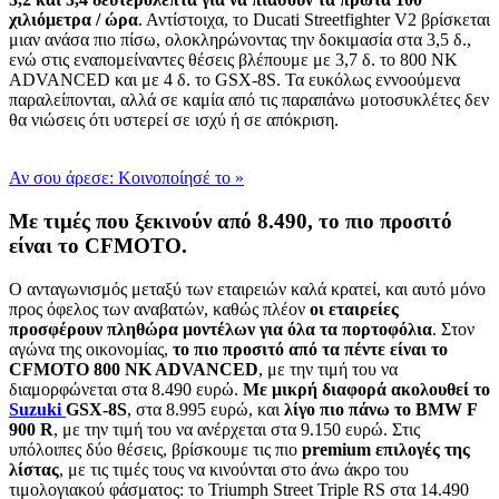
χιλιόμετρα / ώρα
. Αντίστοιχα, το Ducati Streetfighter V2 βρίσκεται
μιαν ανάσα πιο πίσω, ολοκληρώνοντας την δοκιμασία στα 3,5 δ.,
ενώ στις εναπομείναντες θέσεις βλέπουμε με 3,7 δ. το 800 ΝΚ
ADVANCED και με 4 δ. το GSX-8S. Τα ευκόλως εννοούμενα
παραλείπονται, αλλά σε καμία από τις παραπάνω μοτοσυκλέτες δεν
θα νιώσεις ότι υστερεί σε ισχύ ή σε απόκριση.
Αν σου άρεσε: Κοινοποίησέ το
»
Με τιμές που ξεκινούν από 8.490, το πιο προσιτό
είναι το CFMOTO.
Ο ανταγωνισμός μεταξύ των εταιρειών καλά κρατεί, και αυτό μόνο
προς όφελος των αναβατών, καθώς πλέον
οι εταιρείες
προσφέρουν πληθώρα μοντέλων για όλα τα πορτοφόλια
. Στον
αγώνα της οικονομίας,
το πιο προσιτό από τα πέντε είναι το
CFMOTO 800 NK ADVANCED
, με την τιμή του να
διαμορφώνεται στα 8.490 ευρώ.
Με μικρή διαφορά ακολουθεί το
Suzuki
GSX-8S
, στα 8.995 ευρώ, και
λίγο πιο πάνω το BMW F
900 R
, με την τιμή του να ανέρχεται στα 9.150 ευρώ. Στις
υπόλοιπες δύο θέσεις, βρίσκουμε τις πιο
premium επιλογές της
λίστας
, με τις τιμές τους να κινούνται στο άνω άκρο του
τιμολογιακού φάσματος: το Triumph Street Triple RS στα 14.490