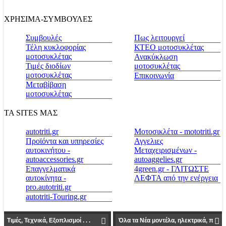
ΧΡΗΣΙΜΑ-ΣΥΜΒΟΥΛΕΣ
Συμβουλές
Πως λειτουργεί
Τέλη κυκλοφορίας
ΚΤΕΟ μοτοσυκλέτας
μοτοσυκλέτας
Ανακύκλωση
Τιμές διοδίων
μοτοσυκλέτας
μοτοσυκλέτας
Επικοινωνία
Μεταβίβαση
μοτοσυκλέτας
ΤΑ SITES ΜΑΣ
autotriti.gr
Μοτοσικλέτα - mototriti.gr
Προϊόντα και υπηρεσίες
Αγγελιες
αυτοκινήτου -
Μεταχειρισμένων -
autoaccessories.gr
autoaggelies.gr
Επαγγελματικά
4green.gr - ΓΛΙΤΩΣΤΕ
αυτοκίνητα -
ΛΕΦΤΑ από την ενέργεια
pro.autotriti.gr
autotriti-Touring.gr