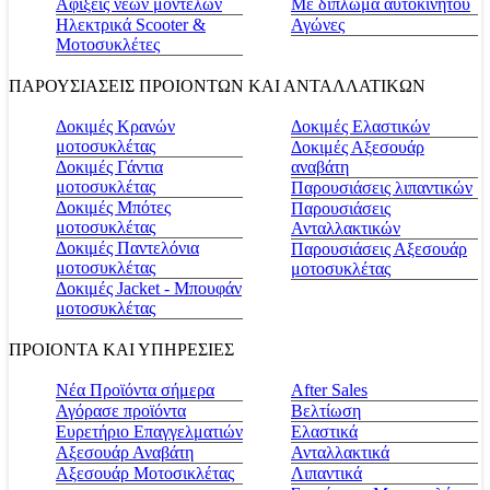
Αφίξεις νέων μοντέλων
Με δίπλωμα αυτοκινήτου
Ηλεκτρικά Scooter &
Αγώνες
Μοτοσυκλέτες
ΠΑΡΟΥΣΙΑΣΕΙΣ ΠΡΟΙΟΝΤΩΝ ΚΑΙ ΑΝΤΑΛΛΑΤΙΚΩΝ
Δοκιμές Κρανών
Δοκιμές Ελαστικών
μοτοσυκλέτας
Δοκιμές Αξεσουάρ
Δοκιμές Γάντια
αναβάτη
μοτοσυκλέτας
Παρουσιάσεις λιπαντικών
Δοκιμές Μπότες
Παρουσιάσεις
μοτοσυκλέτας
Ανταλλακτικών
Δοκιμές Παντελόνια
Παρουσιάσεις Αξεσουάρ
μοτοσυκλέτας
μοτοσυκλέτας
Δοκιμές Jacket - Μπουφάν
μοτοσυκλέτας
ΠΡΟΙΟΝΤΑ ΚΑΙ ΥΠΗΡΕΣΙΕΣ
Νέα Προϊόντα σήμερα
Αfter Sales
Αγόρασε προϊόντα
Βελτίωση
Ευρετήριο Επαγγελματιών
Ελαστικά
Αξεσουάρ Αναβάτη
Ανταλλακτικά
Αξεσουάρ Μοτοσικλέτας
Λιπαντικά