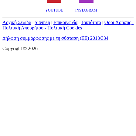
YOUTUBE
INSTAGRAM
Αρχική Σελίδα
|
Sitemap
|
Επικοινωνία
|
Ταυτότητα
|
Όροι Χρήσης -
Πολιτική Απορρήτου - Πολιτική Cookies
Δήλωση συμμόρφωσης με τη σύσταση (ΕΕ) 2018/334
Copyright © 2026
mototriti.gr | Ταυτότητα
Επωνυμία Επιχείρησης:
AUTO ΤΡΙΤΗ ΑΕ
Έδρα - Γραφεία:
Λεωφόρος Αμαρουσίου 14 - Νέο Ηράκλειο,
Τ.Κ. 141 22
Νομική Μορφή:
ΕΚΔΟΤΙΚΗ ΕΤΑΙΡΕΙΑ
Α.Φ.Μ.:
998384177
Δ.Ο.Υ.:
ΚΕΦΟΔΕ
Στοιχεία Επικοινωνίας:
E-mail:
info@mototriti.gr
Τηλέφωνο:
211 1085500
Ιστοσελίδα:
www.mototriti.gr
Διοικητικά Στελέχη