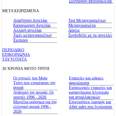
Συντήρηση Μοτοσικλέτας
ΜΕΤΑΧΕΙΡΙΣΜΕΝΑ
Αναζήτηση Αγγελίας
Test Μεταχειρισμένων
Καταχώρηση Αγγελίας
Μεταχειρισμένα
Αλλαγή αγγελίας
Δόσεις
Τιμές μεταχειρισμένων
Συνδεθείτε με τις αγγελίες
Έμποροι
ΠΕΡΙΟΔΙΚΟ
ΕΠΙΚΟΙΝΩΝΙΑ
ΤΑΥΤΟΤΗΤΑ
30 ΧΡΟΝΙΑ MOTO ΤΡΙΤΗ
Οι στιγμές του Moto
Εταιρείες και μάρκες
Τρίτη που επηρέασαν την
αφιερώματα
αγορά
Εισαγωγικές εταιρείες και
Ανάλυση της αγοράς: Οι
καταστήματα Αξεσουάρ
χρονιές 1996 - 2026
και ανταλλακτικών
Μοντέλα ορόσημα για την
Επιχειρήσεις λιανικής και
ελληνική αγορά 1996 -
After sales που ξεχώρισαν
2026