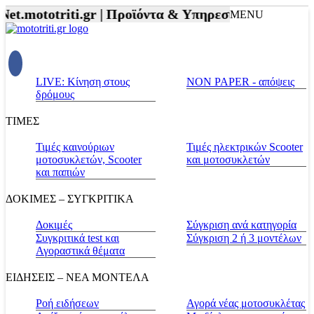
et.mototriti.gr |
Προϊόντα & Υπηρεσίες |
Αξεσουάρ 
MENU
LIVE: Κίνηση στους
NON PAPER - απόψεις
δρόμους
ΤΙΜΕΣ
Τιμές καινούριων
Τιμές ηλεκτρικών Scooter
μοτοσυκλετών, Scooter
και μοτοσυκλετών
και παπιών
ΔΟΚΙΜΕΣ – ΣΥΓΚΡΙΤΙΚΑ
Δοκιμές
Σύγκριση ανά κατηγορία
Συγκριτικά test και
Σύγκριση 2 ή 3 μοντέλων
Αγοραστικά θέματα
ΕΙΔΗΣΕΙΣ – ΝΕΑ ΜΟΝΤΕΛΑ
Ροή ειδήσεων
Αγορά νέας μοτοσυκλέτας