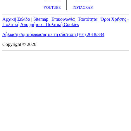
YOUTUBE
INSTAGRAM
Αρχική Σελίδα
|
Sitemap
|
Επικοινωνία
|
Ταυτότητα
|
Όροι Χρήσης -
Πολιτική Απορρήτου - Πολιτική Cookies
Δήλωση συμμόρφωσης με τη σύσταση (ΕΕ) 2018/334
Copyright © 2026
mototriti.gr | Ταυτότητα
Επωνυμία Επιχείρησης:
AUTO ΤΡΙΤΗ ΑΕ
Έδρα - Γραφεία:
Λεωφόρος Αμαρουσίου 14 - Νέο Ηράκλειο,
Τ.Κ. 141 22
Νομική Μορφή:
ΕΚΔΟΤΙΚΗ ΕΤΑΙΡΕΙΑ
Α.Φ.Μ.:
998384177
Δ.Ο.Υ.:
ΚΕΦΟΔΕ
Στοιχεία Επικοινωνίας:
E-mail:
info@mototriti.gr
Τηλέφωνο:
211 1085500
Ιστοσελίδα:
www.mototriti.gr
Διοικητικά Στελέχη