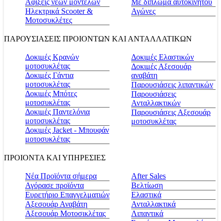
Αφίξεις νέων μοντέλων
Με δίπλωμα αυτοκινήτου
Ηλεκτρικά Scooter &
Αγώνες
Μοτοσυκλέτες
ΠΑΡΟΥΣΙΑΣΕΙΣ ΠΡΟΙΟΝΤΩΝ ΚΑΙ ΑΝΤΑΛΛΑΤΙΚΩΝ
Δοκιμές Κρανών
Δοκιμές Ελαστικών
μοτοσυκλέτας
Δοκιμές Αξεσουάρ
Δοκιμές Γάντια
αναβάτη
μοτοσυκλέτας
Παρουσιάσεις λιπαντικών
Δοκιμές Μπότες
Παρουσιάσεις
μοτοσυκλέτας
Ανταλλακτικών
Δοκιμές Παντελόνια
Παρουσιάσεις Αξεσουάρ
μοτοσυκλέτας
μοτοσυκλέτας
Δοκιμές Jacket - Μπουφάν
μοτοσυκλέτας
ΠΡΟΙΟΝΤΑ ΚΑΙ ΥΠΗΡΕΣΙΕΣ
Νέα Προϊόντα σήμερα
Αfter Sales
Αγόρασε προϊόντα
Βελτίωση
Ευρετήριο Επαγγελματιών
Ελαστικά
Αξεσουάρ Αναβάτη
Ανταλλακτικά
Αξεσουάρ Μοτοσικλέτας
Λιπαντικά