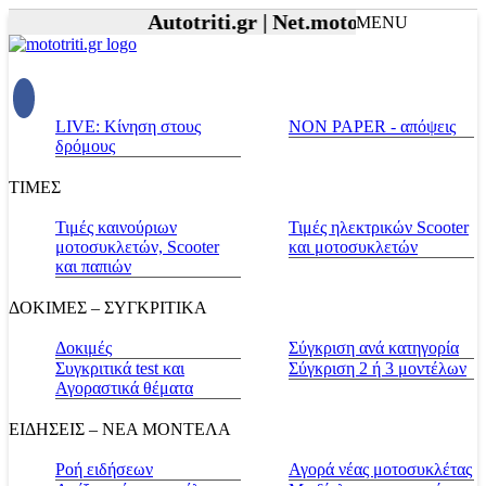
Autotriti.gr |
Net.mototriti.gr |
Προϊόν
MENU
LIVE: Κίνηση στους
NON PAPER - απόψεις
δρόμους
ΤΙΜΕΣ
Τιμές καινούριων
Τιμές ηλεκτρικών Scooter
μοτοσυκλετών, Scooter
και μοτοσυκλετών
και παπιών
ΔΟΚΙΜΕΣ – ΣΥΓΚΡΙΤΙΚΑ
Δοκιμές
Σύγκριση ανά κατηγορία
Συγκριτικά test και
Σύγκριση 2 ή 3 μοντέλων
Αγοραστικά θέματα
ΕΙΔΗΣΕΙΣ – ΝΕΑ ΜΟΝΤΕΛΑ
Ροή ειδήσεων
Αγορά νέας μοτοσυκλέτας