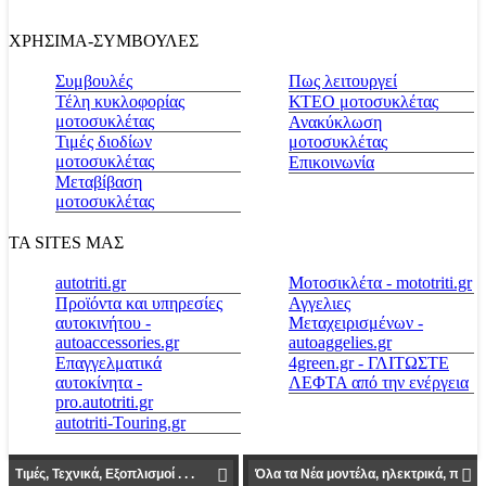
ΧΡΗΣΙΜΑ-ΣΥΜΒΟΥΛΕΣ
Συμβουλές
Πως λειτουργεί
Τέλη κυκλοφορίας
ΚΤΕΟ μοτοσυκλέτας
μοτοσυκλέτας
Ανακύκλωση
Τιμές διοδίων
μοτοσυκλέτας
μοτοσυκλέτας
Επικοινωνία
Μεταβίβαση
μοτοσυκλέτας
ΤΑ SITES ΜΑΣ
autotriti.gr
Μοτοσικλέτα - mototriti.gr
Προϊόντα και υπηρεσίες
Αγγελιες
αυτοκινήτου -
Μεταχειρισμένων -
autoaccessories.gr
autoaggelies.gr
Επαγγελματικά
4green.gr - ΓΛΙΤΩΣΤΕ
αυτοκίνητα -
ΛΕΦΤΑ από την ενέργεια
pro.autotriti.gr
autotriti-Touring.gr