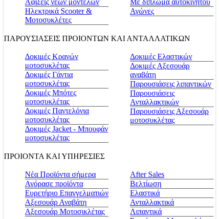
Αφίξεις νέων μοντέλων
Με δίπλωμα αυτοκινήτου
Ηλεκτρικά Scooter &
Αγώνες
Μοτοσυκλέτες
ΠΑΡΟΥΣΙΑΣΕΙΣ ΠΡΟΙΟΝΤΩΝ ΚΑΙ ΑΝΤΑΛΛΑΤΙΚΩΝ
Δοκιμές Κρανών
Δοκιμές Ελαστικών
μοτοσυκλέτας
Δοκιμές Αξεσουάρ
Δοκιμές Γάντια
αναβάτη
μοτοσυκλέτας
Παρουσιάσεις λιπαντικών
Δοκιμές Μπότες
Παρουσιάσεις
μοτοσυκλέτας
Ανταλλακτικών
Δοκιμές Παντελόνια
Παρουσιάσεις Αξεσουάρ
μοτοσυκλέτας
μοτοσυκλέτας
Δοκιμές Jacket - Μπουφάν
μοτοσυκλέτας
ΠΡΟΙΟΝΤΑ ΚΑΙ ΥΠΗΡΕΣΙΕΣ
Νέα Προϊόντα σήμερα
Αfter Sales
Αγόρασε προϊόντα
Βελτίωση
Ευρετήριο Επαγγελματιών
Ελαστικά
Αξεσουάρ Αναβάτη
Ανταλλακτικά
Αξεσουάρ Μοτοσικλέτας
Λιπαντικά