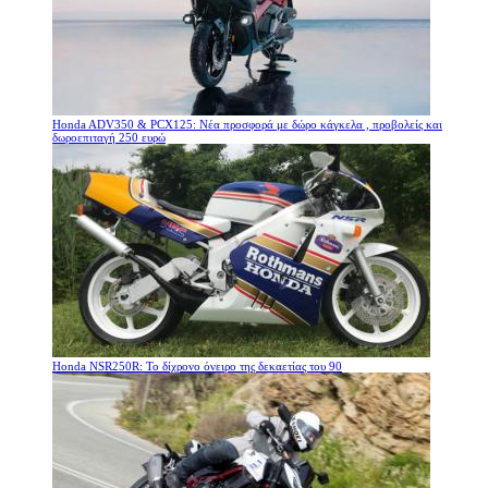
Honda ADV350 & PCX125: Νέα προσφορά με δώρο κάγκελα , προβολείς και
δωροεπιταγή 250 ευρώ
Honda NSR250R: Το δίχρονο όνειρο της δεκαετίας του 90