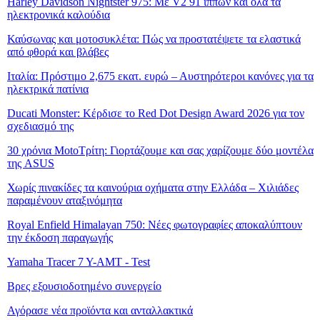
Harley Davidson Nightster 975: Με V2 91 ίππων και όλα τα
ηλεκτρονικά καλούδια
Καύσωνας και μοτοσυκλέτα: Πώς να προστατέψετε τα ελαστικά
από φθορά και βλάβες
Ιταλία: Πρόστιμο 2,675 εκατ. ευρώ – Αυστηρότεροι κανόνες για τα
ηλεκτρικά πατίνια
Ducati Monster: Κέρδισε το Red Dot Design Award 2026 για τον
σχεδιασμό της
30 χρόνια MotoΤρίτη: Γιορτάζουμε και σας χαρίζουμε δύο μοντέλα
της ASUS
Χωρίς πινακίδες τα καινούρια οχήματα στην Ελλάδα – Χιλιάδες
παραμένουν αταξινόμητα
Royal Enfield Himalayan 750: Νέες φωτογραφίες αποκαλύπτουν
την έκδοση παραγωγής
Yamaha Tracer 7 Y-AMT - Test
Βρες εξουσιοδοτημένο συνεργείο
Αγόρασε νέα προϊόντα και ανταλλακτικά