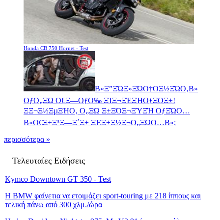
Honda CB 750 Hornet - Test
Β«Ξ”ΞΏΞ»ΞΏΟ†ΟΞ½ΞΏΟ‚Β»
ΟƒΟ„ΞΏ Ο€Ξ―ΟƒΟ‰ ΞΊΞ¬ΞΈΞΉΟƒΞΌΞ±!
ΞΞ¬Ξ½ΞµΞΉΟ‚ Ο„ΞΏ Ξ±ΞΌΞ¬ΞΎΞΉ ΟƒΞΏΟ…
Β«Ο€Ξ±Ξ³Ξ―Ξ΄Ξ± ΞΈΞ±Ξ½Ξ¬Ο„ΞΏΟ…Β»;
περισσότερα »
Τελευταίες Ειδήσεις
Kymco Downtown GT 350 - Test
Η BMW φαίνετια να ετοιμάζει sport-touring με 218 ίππους και
τελική πάνω από 300 χλμ./ώρα