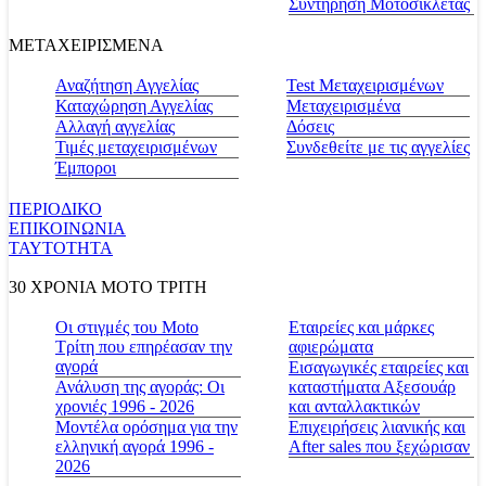
Συντήρηση Μοτοσικλέτας
ΜΕΤΑΧΕΙΡΙΣΜΕΝΑ
Αναζήτηση Αγγελίας
Test Μεταχειρισμένων
Καταχώρηση Αγγελίας
Μεταχειρισμένα
Αλλαγή αγγελίας
Δόσεις
Τιμές μεταχειρισμένων
Συνδεθείτε με τις αγγελίες
Έμποροι
ΠΕΡΙΟΔΙΚΟ
ΕΠΙΚΟΙΝΩΝΙΑ
ΤΑΥΤΟΤΗΤΑ
30 ΧΡΟΝΙΑ MOTO ΤΡΙΤΗ
Οι στιγμές του Moto
Εταιρείες και μάρκες
Τρίτη που επηρέασαν την
αφιερώματα
αγορά
Εισαγωγικές εταιρείες και
Ανάλυση της αγοράς: Οι
καταστήματα Αξεσουάρ
χρονιές 1996 - 2026
και ανταλλακτικών
Μοντέλα ορόσημα για την
Επιχειρήσεις λιανικής και
ελληνική αγορά 1996 -
After sales που ξεχώρισαν
2026