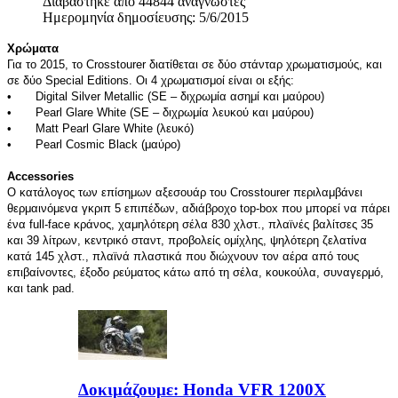
Διαβάστηκε από 44844 αναγνώστες
Ημερομηνία δημοσίευσης: 5/6/2015
Χρώματα
Για το 2015, το Crosstourer διατίθεται σε δύο στάνταρ χρωματισμούς, και
σε δύο Special Editions. Οι 4 χρωματισμοί είναι οι εξής:
•
Digital Silver Metallic (SΕ – διχρωμία ασημί και μαύρου)
•
Pearl Glare White (SΕ – διχρωμία λευκού και μαύρου)
•
Matt Pearl Glare White (λευκό)
•
Pearl Cosmic Black (μαύρο)
Accessories
Ο κατάλογος των επίσημων αξεσουάρ του Crosstourer περιλαμβάνει
θερμαινόμενα γκριπ 5 επιπέδων, αδιάβροχο top-box που μπορεί να πάρει
ένα full-face κράνος, χαμηλότερη σέλα 830 χλστ., πλαϊνές βαλίτσες 35
και 39 λίτρων, κεντρικό σταντ, προβολείς ομίχλης, ψηλότερη ζελατίνα
κατά 145 χλστ., πλαϊνά πλαστικά που διώχνουν τον αέρα από τους
επιβαίνοντες, έξοδο ρεύματος κάτω από τη σέλα, κουκούλα, συναγερμό,
και tank pad.
Δοκιμάζουμε: Honda VFR 1200X