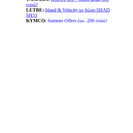
ευρώ!
LETBE:
Island & Velocity με δώρο SHAD
SH33
KYMCO:
Summer Offers έως -200 ευρώ!
BENELLI:
TRK702X...Ταξίδι δίχως όρια!
HONDA:
Summer Offer! ADV 350 όφελος έως
550ε
ESF:
Νέα μοντέλα TAILG
EMOOV:
Ανακαλύψτε τα ηλεκτρικά οχήματα
Emoov!
HUSQVARNA:
Vitpilen 401! Με νέο κινητήρα
LIFAN:
LF125...απόκτησε το με 1.799ε!
ΠΡΟΙΟΝΤΑ: ΝΕΕΣ ΤΙΜΕΣ -
ΠΡΟΣΦΟΡΕΣ
ANORAK:
Βρες την ιδανική ασφάλεια!
BELRAY:
Λιπαντικά κορυφαίας ποιότητας!
Πατμανίδης:
Δες όλη την σειρά Oxford!
SXP:
Βest value κλειδαριές για υψηλή
προστασία
Wheel City:
Μοναδικές προσφορές ελαστικών!
Moto Market:
Αξεσουάρ σε ασυναγώνιστες