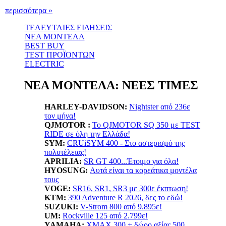
περισσότερα »
ΤΕΛΕΥΤΑΙΕΣ ΕΙΔΗΣΕΙΣ
ΝΕΑ ΜΟΝΤΕΛΑ
BEST BUY
TEST ΠΡΟΪΟΝΤΩΝ
ELECTRIC
ΝΕΑ ΜΟΝΤΕΛΑ: ΝΕΕΣ ΤΙΜΕΣ
HARLEY-DAVIDSON:
Nightster από 236ε
τον μήνα!
QJMOTOR :
Το QJMOTOR SQ 350 με TEST
RIDE σε όλη την Ελλάδα!
SYM:
CRUiSYM 400 - Στο αστερισμό της
πολυτέλειας!
APRILIA:
SR GT 400...Έτοιμο για όλα!
HYOSUNG:
Αυτά είναι τα κορεάτικα μοντέλα
τους
VOGE:
SR16, SR1, SR3 με 300ε έκπτωση!
KTM:
390 Adventure R 2026, δες το εδώ!
SUZUKI:
V-Strom 800 από 9.895ε!
UM:
Rockville 125 από 2.799ε!
YAMAHA
:
XMAX 300 + δώρο αξίας 500