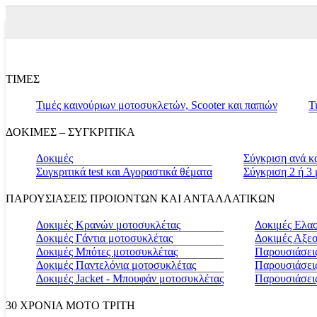
ΤΙΜΕΣ
Τιμές καινούριων μοτοσυκλετών, Scooter και παπιών
Τ
ΔΟΚΙΜΕΣ – ΣΥΓΚΡΙΤΙΚΑ
Δοκιμές
Σύγκριση ανά κ
Συγκριτικά test και Αγοραστικά θέματα
Σύγκριση 2 ή 3
ΠΑΡΟΥΣΙΑΣΕΙΣ ΠΡΟΙΟΝΤΩΝ ΚΑΙ ΑΝΤΑΛΛΑΤΙΚΩΝ
Δοκιμές Κρανών μοτοσυκλέτας
Δοκιμές Ελα
Δοκιμές Γάντια μοτοσυκλέτας
Δοκιμές Αξε
Δοκιμές Μπότες μοτοσυκλέτας
Παρουσιάσεις
Δοκιμές Παντελόνια μοτοσυκλέτας
Παρουσιάσει
Δοκιμές Jacket - Μπουφάν μοτοσυκλέτας
Παρουσιάσει
30 ΧΡΟΝΙΑ MOTO ΤΡΙΤΗ