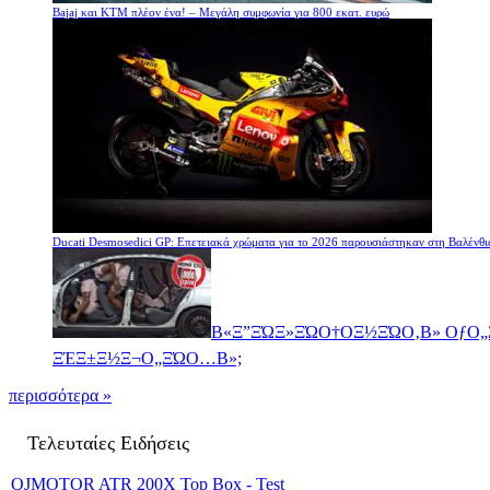
Bajaj και KTM πλέον ένα! – Μεγάλη συμφωνία για 800 εκατ. ευρώ
Ducati Desmosedici GP: Επετειακά χρώματα για το 2026 παρουσιάστηκαν στη Βαλένθι
Β«Ξ”ΞΏΞ»ΞΏΟ†ΟΞ½ΞΏΟ‚Β» ΟƒΟ
ΞΈΞ±Ξ½Ξ¬Ο„ΞΏΟ…Β»;
περισσότερα »
Τελευταίες Ειδήσεις
QJMOTOR ATR 200X Top Box - Test