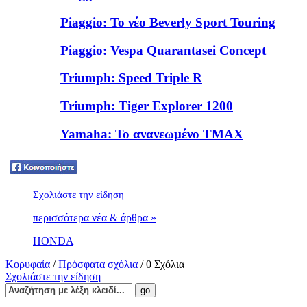
Piaggio: Το νέο Beverly Sport Touring
Piaggio: Vespa Quarantasei Concept
Triumph: Speed Triple R
Triumph: Tiger Explorer 1200
Yamaha: To ανανεωμένο TMAX
Tweet
Σχολιάστε την είδηση
περισσότερα νέα & άρθρα »
HONDA
|
Κορυφαία
/
Πρόσφατα σχόλια
/ 0 Σχόλια
Σχολιάστε την είδηση