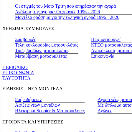
Οι στιγμές του Moto Τρίτη που επηρέασαν την αγορά
Ανάλυση της αγοράς: Οι χρονιές 1996 - 2026
Μοντέλα ορόσημα για την ελληνική αγορά 1996 - 2026
ΧΡΗΣΙΜΑ-ΣΥΜΒΟΥΛΕΣ
Συμβουλές
Πως λειτουργεί
Τέλη κυκλοφορίας μοτοσυκλέτας
ΚΤΕΟ μοτοσυκλέτας
Τιμές διοδίων μοτοσυκλέτας
Ανακύκλωση μοτοσυ
Μεταβίβαση μοτοσυκλέτας
Επικοινωνία
ΠΕΡΙΟΔΙΚΟ
ΕΠΙΚΟΙΝΩΝΙΑ
ΤΑΥΤΟΤΗΤΑ
ΕΙΔΗΣΕΙΣ – ΝΕΑ ΜΟΝΤΕΛΑ
Ροή ειδήσεων
Αγορά νέας μοτο
Αφίξεις νέων μοντέλων
Με δίπλωμα αυτο
Ηλεκτρικά Scooter & Μοτοσυκλέτες
Αγώνες
ΠΡΟΙΟΝΤΑ ΚΑΙ ΥΠΗΡΕΣΙΕΣ