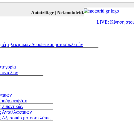
Autotriti.gr |
Net.mototriti.gr |
Προϊόντα & Υπηρεσίες |
LIVE: Κίνηση στο
ιμές ηλεκτρικών Scooter και μοτοσυκλετών
ατηγορία
 μοντέλων
στικών
σουάρ αναβάτη
 λιπαντικών
ς Ανταλλακτικών
ς Αξεσουάρ μοτοσυκλέτας