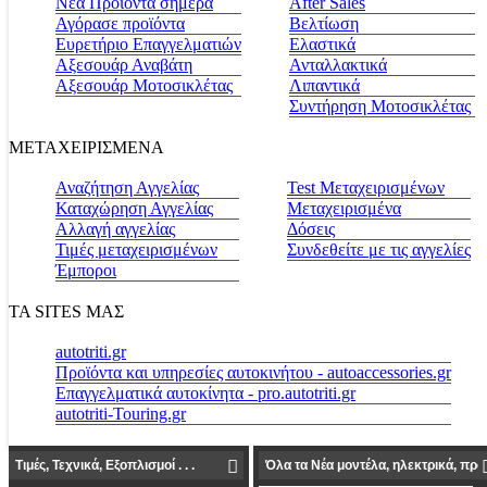
Νέα Προϊόντα σήμερα
Αfter Sales
Αγόρασε προϊόντα
Βελτίωση
Ευρετήριο Επαγγελματιών
Ελαστικά
Αξεσουάρ Αναβάτη
Ανταλλακτικά
Αξεσουάρ Μοτοσικλέτας
Λιπαντικά
Συντήρηση Μοτοσικλέτας
ΜΕΤΑΧΕΙΡΙΣΜΕΝΑ
Αναζήτηση Αγγελίας
Test Μεταχειρισμένων
Καταχώρηση Αγγελίας
Μεταχειρισμένα
Αλλαγή αγγελίας
Δόσεις
Τιμές μεταχειρισμένων
Συνδεθείτε με τις αγγελίες
Έμποροι
ΤΑ SITES ΜΑΣ
autotriti.gr
Προϊόντα και υπηρεσίες αυτοκινήτου - autoaccessories.gr
Επαγγελματικά αυτοκίνητα - pro.autotriti.gr
autotriti-Touring.gr