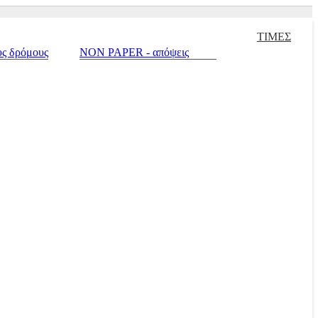
Αξεσουάρ Αναβάτη και Μοτοσυκλέτας |
Μεταχειρισμένα |
Πράσινο σπί
ΤΙΜΕΣ
υς δρόμους
NON PAPER - απόψεις