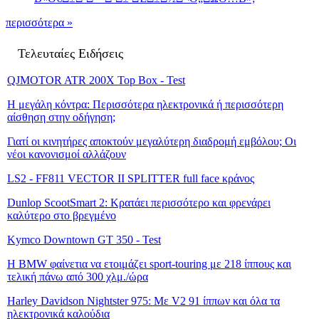
περισσότερα »
Τελευταίες Ειδήσεις
QJMOTOR ATR 200X Top Box - Test
Η μεγάλη κόντρα: Περισσότερα ηλεκτρονικά ή περισσότερη
αίσθηση στην οδήγηση;
Γιατί οι κινητήρες αποκτούν μεγαλύτερη διαδρομή εμβόλου; Οι
νέοι κανονισμοί αλλάζουν
LS2 - FF811 VECTOR II SPLITTER full face κράνος
Dunlop ScootSmart 2: Κρατάει περισσότερο και φρενάρει
καλύτερο στο βρεγμένο
Kymco Downtown GT 350 - Test
Η BMW φαίνετια να ετοιμάζει sport-touring με 218 ίππους και
τελική πάνω από 300 χλμ./ώρα
Harley Davidson Nightster 975: Με V2 91 ίππων και όλα τα
ηλεκτρονικά καλούδια