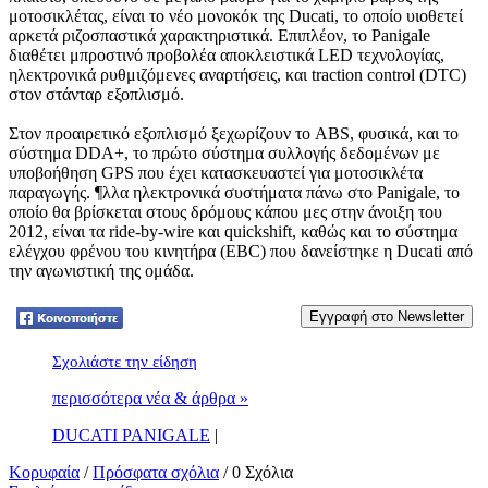
μοτοσικλέτας, είναι το νέο μονοκόκ της Ducati, το οποίο υιοθετεί
αρκετά ριζοσπαστικά χαρακτηριστικά. Επιπλέον, το Panigale
διαθέτει μπροστινό προβολέα αποκλειστικά LED τεχνολογίας,
ηλεκτρονικά ρυθμιζόμενες αναρτήσεις, και traction control (DTC)
στον στάνταρ εξοπλισμό.
Στον προαιρετικό εξοπλισμό ξεχωρίζουν το ABS, φυσικά, και το
σύστημα DDA+, το πρώτο σύστημα συλλογής δεδομένων με
υποβοήθηση GPS που έχει κατασκευαστεί για μοτοσικλέτα
παραγωγής. ¶λλα ηλεκτρονικά συστήματα πάνω στο Panigale, το
οποίο θα βρίσκεται στους δρόμους κάπου μες στην άνοιξη του
2012, είναι τα ride-by-wire και quickshift, καθώς και το σύστημα
ελέγχου φρένου του κινητήρα (EBC) που δανείστηκε η Ducati από
την αγωνιστική της ομάδα.
Tweet
Σχολιάστε την είδηση
περισσότερα νέα & άρθρα »
DUCATI PANIGALE
|
Κορυφαία
/
Πρόσφατα σχόλια
/ 0 Σχόλια