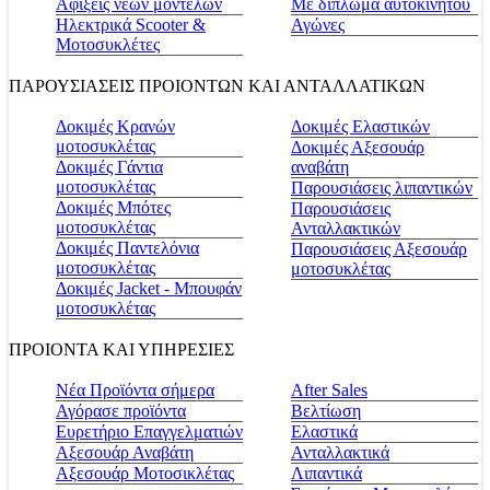
Αφίξεις νέων μοντέλων
Με δίπλωμα αυτοκινήτου
Ηλεκτρικά Scooter &
Αγώνες
Μοτοσυκλέτες
ΠΑΡΟΥΣΙΑΣΕΙΣ ΠΡΟΙΟΝΤΩΝ ΚΑΙ ΑΝΤΑΛΛΑΤΙΚΩΝ
Δοκιμές Κρανών
Δοκιμές Ελαστικών
μοτοσυκλέτας
Δοκιμές Αξεσουάρ
Δοκιμές Γάντια
αναβάτη
μοτοσυκλέτας
Παρουσιάσεις λιπαντικών
Δοκιμές Μπότες
Παρουσιάσεις
μοτοσυκλέτας
Ανταλλακτικών
Δοκιμές Παντελόνια
Παρουσιάσεις Αξεσουάρ
μοτοσυκλέτας
μοτοσυκλέτας
Δοκιμές Jacket - Μπουφάν
μοτοσυκλέτας
ΠΡΟΙΟΝΤΑ ΚΑΙ ΥΠΗΡΕΣΙΕΣ
Νέα Προϊόντα σήμερα
Αfter Sales
Αγόρασε προϊόντα
Βελτίωση
Ευρετήριο Επαγγελματιών
Ελαστικά
Αξεσουάρ Αναβάτη
Ανταλλακτικά
Αξεσουάρ Μοτοσικλέτας
Λιπαντικά