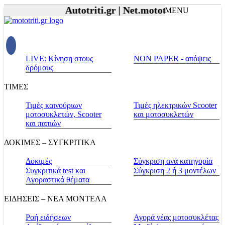
Autotriti.gr |
Net.mototriti.gr |
Προϊόντ
MENU
LIVE: Κίνηση στους
NON PAPER - απόψεις
δρόμους
ΤΙΜΕΣ
Τιμές καινούριων
Τιμές ηλεκτρικών Scooter
μοτοσυκλετών, Scooter
και μοτοσυκλετών
και παπιών
ΔΟΚΙΜΕΣ – ΣΥΓΚΡΙΤΙΚΑ
Δοκιμές
Σύγκριση ανά κατηγορία
Συγκριτικά test και
Σύγκριση 2 ή 3 μοντέλων
Αγοραστικά θέματα
ΕΙΔΗΣΕΙΣ – ΝΕΑ ΜΟΝΤΕΛΑ
Ροή ειδήσεων
Αγορά νέας μοτοσυκλέτας