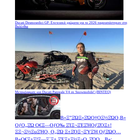
Ducati Desmosedici GP: Επετειακά χρώματα για το 2026 παρουσιάστηκαν στη
Βαλένθια
Μεταμόρφωσε μια Ducati Panigale V4 σε Snowmobile! (ΒΙΝΤΕΟ)
Β«Ξ”ΞΏΞ»ΞΏΟ†ΟΞ½ΞΏΟ‚Β»
ΟƒΟ„ΞΏ Ο€Ξ―ΟƒΟ‰ ΞΊΞ¬ΞΈΞΉΟƒΞΌΞ±!
ΞΞ¬Ξ½ΞµΞΉΟ‚ Ο„ΞΏ Ξ±ΞΌΞ¬ΞΎΞΉ ΟƒΞΏΟ…
Β«Ο€Ξ±Ξ³Ξ―Ξ΄Ξ± ΞΈΞ±Ξ½Ξ¬Ο„ΞΏΟ…Β»;