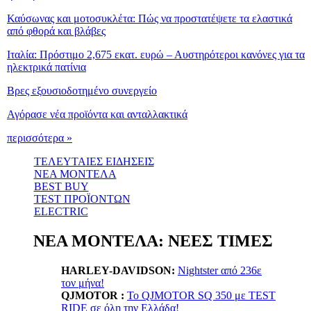
Καύσωνας και μοτοσυκλέτα: Πώς να προστατέψετε τα ελαστικά
από φθορά και βλάβες
Ιταλία: Πρόστιμο 2,675 εκατ. ευρώ – Αυστηρότεροι κανόνες για τα
ηλεκτρικά πατίνια
Βρες εξουσιοδοτημένο συνεργείο
Αγόρασε νέα προϊόντα και ανταλλακτικά
περισσότερα »
ΤΕΛΕΥΤΑΙΕΣ ΕΙΔΗΣΕΙΣ
ΝΕΑ ΜΟΝΤΕΛΑ
BEST BUY
TEST ΠΡΟΪΟΝΤΩΝ
ELECTRIC
ΝΕΑ ΜΟΝΤΕΛΑ: ΝΕΕΣ ΤΙΜΕΣ
HARLEY-DAVIDSON:
Nightster από 236ε
τον μήνα!
QJMOTOR :
Το QJMOTOR SQ 350 με TEST
RIDE σε όλη την Ελλάδα!