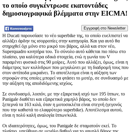
το οποίο συγκέντρωσε εκατοντάδες
δημοσιογραφικά βλέμματα στην EICMA!
Tweet
Η Ducati παρουσίασε το νέο superbike της, το οποίο ευελπιστεί να
αλλάξει άρδην τις ισορροπίες στην κατηγορία. Και για αυτό θα
στηριχθεί όχι μόνο στο μικρό του βάρος, αλλά και στον νέο,
Superquadro κινητήρα του. Το σύνολο αυτό κάθεται πιο πίσω στο
πλαίσιο, για καλύτερα οδικά στοιχεία, ενώ η γωνία του V
παραμένει φυσικά στις 90 μοίρες. Αυτό που αλλάζει, όμως, είναι η
διάμετρος των κυλίνδρων που μεγαλώνει με τη διαδρομή τους που
στον αντίποδα μικραίνει. Το αποτέλεσμα είναι η αύξηση των
στροφών στις οποίες μπορεί να φτάσει το μοτέρ, σε συνδυασμό με
την αύξηση της αποδιδόμενης ισχύος.
Σε συνδυασμό, λοιπόν, με την εξαιρετική ισχύ των 195 ίππων, το
Panigale διαθέτει και εξαιρετικά χαμηλό βάρος, το οποίο δεν
ξεπερνά τα 163 κιλά, όταν η μοτοσικλέτα είναι στεγνή (γεγονός
που την καθιστά το ελαφρύτερο superbike). Αποτέλεσμα αυτού,
είναι η πολύ καλή αναλογία ίππων/κιλά.
Οι ιδιαιτερότητες, όμως, του Panigale δε σταματούν εκεί. Το
πλαίσιο, υπεύθυνο σε μεγάλο βαθμό για το χαμηλό βάρος της