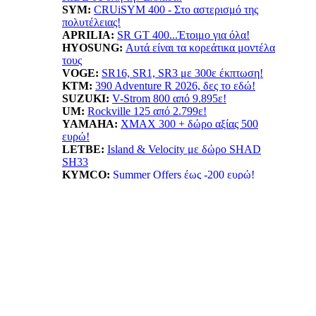
SYM:
CRUiSYM 400 - Στο αστερισμό της
πολυτέλειας!
APRILIA:
SR GT 400...Έτοιμο για όλα!
HYOSUNG:
Αυτά είναι τα κορεάτικα μοντέλα
τους
VOGE:
SR16, SR1, SR3 με 300ε έκπτωση!
KTM:
390 Adventure R 2026, δες το εδώ!
SUZUKI:
V-Strom 800 από 9.895ε!
UM:
Rockville 125 από 2.799ε!
YAMAHA
:
XMAX 300 + δώρο αξίας 500
ευρώ!
LETBE:
Island & Velocity με δώρο SHAD
SH33
KYMCO:
Summer Offers έως -200 ευρώ!
BENELLI:
TRK702X...Ταξίδι δίχως όρια!
HONDA:
Summer Offer! ADV 350 όφελος έως
550ε
ESF:
Νέα μοντέλα TAILG
EMOOV:
Ανακαλύψτε τα ηλεκτρικά οχήματα
Emoov!
HUSQVARNA:
Vitpilen 401! Με νέο κινητήρα
LIFAN:
LF125...απόκτησε το με 1.799ε!
ΠΡΟΙΟΝΤΑ: ΝΕΕΣ ΤΙΜΕΣ -