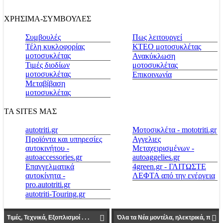
ΧΡΗΣΙΜΑ-ΣΥΜΒΟΥΛΕΣ
Συμβουλές
Πως λειτουργεί
Τέλη κυκλοφορίας
ΚΤΕΟ μοτοσυκλέτας
μοτοσυκλέτας
Ανακύκλωση
Τιμές διοδίων
μοτοσυκλέτας
μοτοσυκλέτας
Επικοινωνία
Μεταβίβαση
μοτοσυκλέτας
ΤΑ SITES ΜΑΣ
autotriti.gr
Μοτοσικλέτα - mototriti.gr
Προϊόντα και υπηρεσίες
Αγγελιες
αυτοκινήτου -
Μεταχειρισμένων -
autoaccessories.gr
autoaggelies.gr
Επαγγελματικά
4green.gr - ΓΛΙΤΩΣΤΕ
αυτοκίνητα -
ΛΕΦΤΑ από την ενέργεια
pro.autotriti.gr
autotriti-Touring.gr