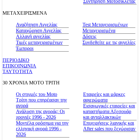
Συντήρηση Μοτοσικλέτας
ΜΕΤΑΧΕΙΡΙΣΜΕΝΑ
Αναζήτηση Αγγελίας
Test Μεταχειρισμένων
Καταχώρηση Αγγελίας
Μεταχειρισμένα
Αλλαγή αγγελίας
Δόσεις
Τιμές μεταχειρισμένων
Συνδεθείτε με τις αγγελίες
Έμποροι
ΠΕΡΙΟΔΙΚΟ
ΕΠΙΚΟΙΝΩΝΙΑ
ΤΑΥΤΟΤΗΤΑ
30 ΧΡΟΝΙΑ MOTO ΤΡΙΤΗ
Οι στιγμές του Moto
Εταιρείες και μάρκες
Τρίτη που επηρέασαν την
αφιερώματα
αγορά
Εισαγωγικές εταιρείες και
Ανάλυση της αγοράς: Οι
καταστήματα Αξεσουάρ
χρονιές 1996 - 2026
και ανταλλακτικών
Μοντέλα ορόσημα για την
Επιχειρήσεις λιανικής και
ελληνική αγορά 1996 -
After sales που ξεχώρισαν
2026