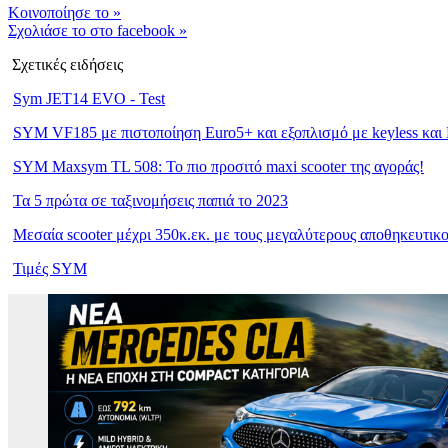
Kοινοποίησε το
»
Σχολιάσε το στο facebook
»
Σχετικές ειδήσεις
Sym JET14 EVO - Test
SYM VF185 με πιστοποίηση Euro5+ και εξοπλισμό με keyless κ
SYM Maxsym TL 508: Το πιο προσιτό maxi scooter της αγοράς!
Τα 5 πρώτα σε ταξινομήσεις παπιά το 2023
Μεσαία scooter μέχρι 350κ.εκ. με τους μεγαλύτερους αποθηκευτικ
Τιμές SYM