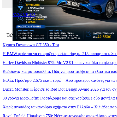
SYM VF 185
|
Τελευταίες Ειδήσεις
Kymco Downtown GT 350 - Test
Η BMW φαίνετια να ετοιμάζει sport-touring με 218 ίππους και τελι
Harley Davidson Nightster 975: Με V2 91 ίππων και όλα τα ηλεκτρ
Καύσωνας και μοτοσυκλέτα: Πώς να προστατέψετε τα ελαστικά από
Ιταλία: Πρόστιμο 2,675 εκατ. ευρώ – Αυστηρότεροι κανόνες για τα 
Ducati Monster: Κέρδισε το Red Dot Design Award 2026 για τον σχ
30 χρόνια MotoΤρίτη: Γιορτάζουμε και σας χαρίζουμε δύο μοντέλα
Χωρίς πινακίδες τα καινούρια οχήματα στην Ελλάδα – Χιλιάδες πα
Royal Enfield Himalayan 750: Νέες φωτογραφίες αποκαλύπτουν τη