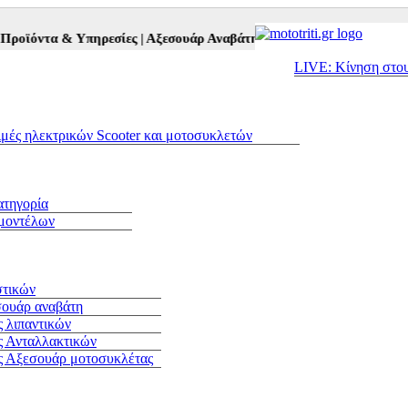
ϊόντα & Υπηρεσίες |
Αξεσουάρ Αναβάτη και Μοτοσυκλέτας |
Μεταχει
LIVE: Κίνηση στο
ιμές ηλεκτρικών Scooter και μοτοσυκλετών
ατηγορία
 μοντέλων
στικών
σουάρ αναβάτη
 λιπαντικών
ς Ανταλλακτικών
ς Αξεσουάρ μοτοσυκλέτας