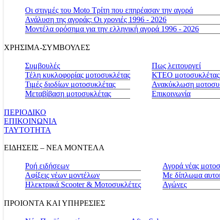
Οι στιγμές του Moto Τρίτη που επηρέασαν την αγορά
Ανάλυση της αγοράς: Οι χρονιές 1996 - 2026
Μοντέλα ορόσημα για την ελληνική αγορά 1996 - 2026
ΧΡΗΣΙΜΑ-ΣΥΜΒΟΥΛΕΣ
Συμβουλές
Πως λειτουργεί
Τέλη κυκλοφορίας μοτοσυκλέτας
ΚΤΕΟ μοτοσυκλέτας
Τιμές διοδίων μοτοσυκλέτας
Ανακύκλωση μοτοσυ
Μεταβίβαση μοτοσυκλέτας
Επικοινωνία
ΠΕΡΙΟΔΙΚΟ
ΕΠΙΚΟΙΝΩΝΙΑ
ΤΑΥΤΟΤΗΤΑ
ΕΙΔΗΣΕΙΣ – ΝΕΑ ΜΟΝΤΕΛΑ
Ροή ειδήσεων
Αγορά νέας μοτο
Αφίξεις νέων μοντέλων
Με δίπλωμα αυτο
Ηλεκτρικά Scooter & Μοτοσυκλέτες
Αγώνες
ΠΡΟΙΟΝΤΑ ΚΑΙ ΥΠΗΡΕΣΙΕΣ