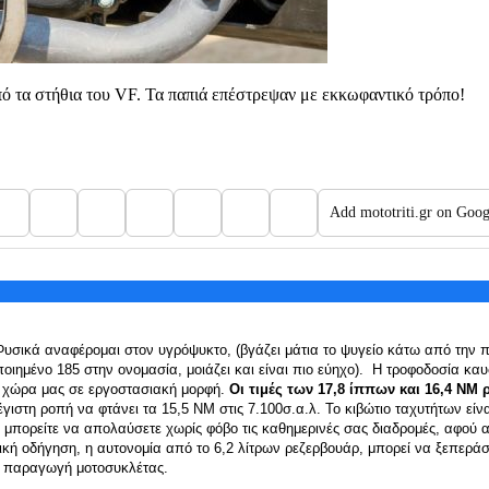
από τα στήθια του VF. Τα παπιά επέστρεψαν με εκκωφαντικό τρόπο!
Add mototriti.gr on Goog
 Φυσικά αναφέρομαι στον
υγρόψυκτο,
(βγάζει μάτια το ψυγείο κάτω από την π
οιημένο 185 στην ονομασία, μοιάζει και είναι πιο εύηχο). Η τροφοδοσία κ
ν χώρα μας σε εργοστασιακή μορφή.
Οι τιμές των 17,8 ίππων και 16,4 NM
μέγιστη ροπή να φτάνει τα 15,5 NM στις 7.100σ.α.λ. Το κιβώτιο ταχυτήτων είν
τι μπορείτε να απολαύσετε χωρίς φόβο τις καθημερινές σας διαδρομές, αφού α
ική οδήγηση, η αυτονομία από το 6,2 λίτρων ρεζερβουάρ, μπορεί να ξεπεράσε
κή παραγωγή μοτοσυκλέτας.