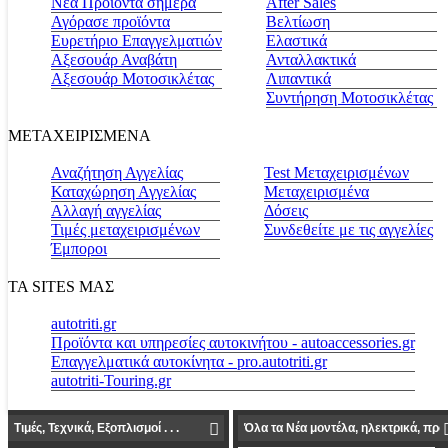
Νέα Προϊόντα σήμερα
Αfter Sales
Αγόρασε προϊόντα
Βελτίωση
Ευρετήριο Επαγγελματιών
Ελαστικά
Αξεσουάρ Αναβάτη
Ανταλλακτικά
Αξεσουάρ Μοτοσικλέτας
Λιπαντικά
Συντήρηση Μοτοσικλέτας
ΜΕΤΑΧΕΙΡΙΣΜΕΝΑ
Αναζήτηση Αγγελίας
Test Μεταχειρισμένων
Καταχώρηση Αγγελίας
Μεταχειρισμένα
Αλλαγή αγγελίας
Δόσεις
Τιμές μεταχειρισμένων
Συνδεθείτε με τις αγγελίες
Έμποροι
ΤΑ SITES ΜΑΣ
autotriti.gr
Προϊόντα και υπηρεσίες αυτοκινήτου - autoaccessories.gr
Επαγγελματικά αυτοκίνητα - pro.autotriti.gr
autotriti-Touring.gr