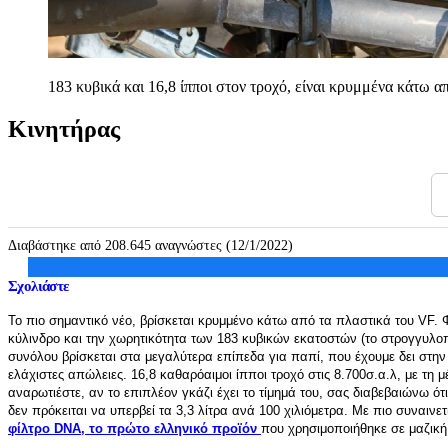
183 κυβικά και 16,8 ίπποι στον τροχό, είναι κρυμμένα κάτω 
Κινητήρας
Διαβάστηκε από 208.645 αναγνώστες (12/1/2022)
Σχολιάστε
Το πιο σημαντικό νέο, βρίσκεται κρυμμένο κάτω από τα πλαστικά του VF.
κύλινδρο και την χωρητικότητα των 183 κυβικών εκατοστών (το στρογγυλοπ
συνόλου βρίσκεται στα μεγαλύτερα επίπεδα για παπί, που έχουμε δει στη
ελάχιστες απώλειες. 16,8 καθαρόαιμοι ίπποι τροχό στις 8.700σ.α.λ, με τη 
αναρωτιέστε, αν το επιπλέον γκάζι έχει το τίμημά του, σας διαβεβαιώνω ό
δεν πρόκειται να υπερβεί τα 3,3 λίτρα
ανά 100 χιλιόμετρα. Με πιο συναινετ
φίλτρο DNA, το πρώτο ελληνικό προϊόν
που χρησιμοποιήθηκε σε μαζι