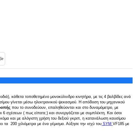
le
οδιά), κάθετα τοποθετημένο μονοκύλινδρο κινητήρα, με τις 4 βαλβίδες ανά
αυσίμου γίνεται μέσω ηλεκτρονικού ψεκασμού. Η απόδοση του μηχανικού
 ροπής
που το συνοδεύουν, επαληθεύονται και στο δυναμόμετρο
, με
αι 6 σχέσεων ( πως είπατε;) και συνεργάζεται με συμπλέκτη. Και όσοι
κόμα και με αλόγιστη χρήση του δεξιού γκριπ,
η κατανάλωση καυσίμου
ι τα 200 χιλιόμετρα με ένα γέμισμα. Αύξησε την ισχύ του
SYM
VF185 με