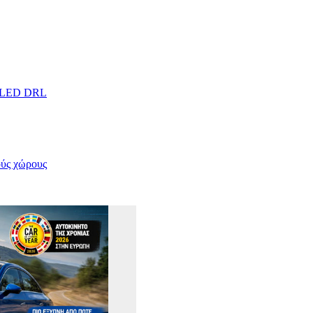
αι LED DRL
ούς χώρους