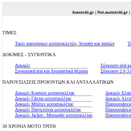
Autotriti.gr |
Net.mototriti.gr |
Προ
ΤΙΜΕΣ
Τιμές καινούριων μοτοσυκλετών, Scooter και παπιών
Τ
ΔΟΚΙΜΕΣ – ΣΥΓΚΡΙΤΙΚΑ
Δοκιμές
Σύγκριση ανά κ
Συγκριτικά test και Αγοραστικά θέματα
Σύγκριση 2 ή 3
ΠΑΡΟΥΣΙΑΣΕΙΣ ΠΡΟΙΟΝΤΩΝ ΚΑΙ ΑΝΤΑΛΛΑΤΙΚΩΝ
Δοκιμές Κρανών μοτοσυκλέτας
Δοκιμές Ελα
Δοκιμές Γάντια μοτοσυκλέτας
Δοκιμές Αξε
Δοκιμές Μπότες μοτοσυκλέτας
Παρουσιάσεις
Δοκιμές Παντελόνια μοτοσυκλέτας
Παρουσιάσει
Δοκιμές Jacket - Μπουφάν μοτοσυκλέτας
Παρουσιάσει
30 ΧΡΟΝΙΑ MOTO ΤΡΙΤΗ