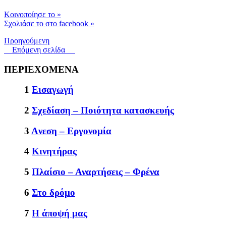
Kοινοποίησε το
»
Σχολιάσε το στο facebook
»
Προηγούμενη
Επόμενη σελίδα
ΠΕΡΙΕΧΟΜΕΝΑ
1
Εισαγωγή
2
Σχεδίαση – Ποιότητα κατασκευής
3
Aνεση – Εργονομία
4
Κινητήρας
5
Πλαίσιο – Αναρτήσεις – Φρένα
6
Στο δρόμο
7
Η άποψή μας