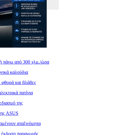
κή πάνω από 300 χλμ./ώρα
ονικά καλούδια
 φθορά και βλάβες
ηλεκτρικά πατίνια
εδιασμό της
 της ASUS
ραμένουν αταξινόμητα
ν έκδοση παραγωγής