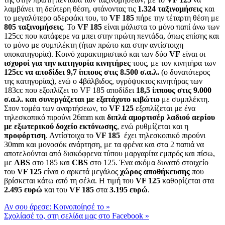
λαμβάνει τη δεύτερη θέση, φτάνοντας τις
1.324 ταξινομήσεις
και
το μεγαλύτερο αδερφάκι του, το
VF
185
πήρε την τέταρτη θέση με
805 ταξινομήσεις
. Το
VF
185
είναι μάλιστα το μόνο παπί άνω των
125cc που κατάφερε να μπει στην πρώτη πεντάδα, όπως επίσης και
το μόνο με συμπλέκτη (ήταν πρώτο και στην αντίστοιχη
υποκατηγορία). Κοινό χαρακτηριστικό και των δύο
VF
είναι οι
ισχυροί για την κατηγορία κινητήρες
τους, με τον κινητήρα των
125
cc
να αποδίδει 9,7 ίππους στις 8.500 σ.α.λ.
(ο δυνατότερος
της κατηγορίας), ενώ ο 4βάλβιδος, υγρόψυκτος κινητήρας των
183cc που εξοπλίζει το VF 185 αποδίδει
18,5 ίππους στις 9.000
σ.α.λ. και συνεργάζεται με εξατάχυτο κιβώτιο
με συμπλέκτη.
Στον τομέα των αναρτήσεων, το
VF
125
εξοπλίζεται με ένα
τηλεσκοπικό πιρούνι 26mm και
διπλά αμορτισέρ λαδιού αερίου
με εξωτερικού δοχείο εκτόνωσης
, ενώ ρυθμίζεται και η
προφόρτιση
. Αντίστοιχα το
VF
185
έχει τηλεσκοπικό πιρούνι
30mm και μονοσόκ ανάρτηση, με τα φρένα και στα 2 παπιά να
αποτελούνται από δισκόφρενα τύπου μαργαρίτα εμπρός και πίσω,
με
ABS
στο 185 και
CBS
στο 125. Ένα ακόμα δυνατό στοιχείο
του
VF
125
είναι ο αρκετά μεγάλος
χώρος αποθήκευσης
που
βρίσκεται κάτω από τη σέλα. Η τιμή του
VF
125
καθορίζεται στα
2.495 ευρώ
και του
VF
185
στα
3.195 ευρώ
.
Αν σου άρεσε: Κοινοποίησέ το
»
Σχολίασέ το, στη σελίδα μας στο Facebook
»