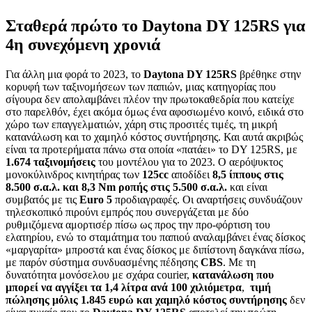
Σταθερά πρώτο το Daytona DY 125RS για
4η συνεχόμενη χρονιά
Για άλλη μια φορά το 2023, το
Daytona
DY
125
RS
βρέθηκε στην
κορυφή των ταξινομήσεων των παπιών, μιας κατηγορίας που
σίγουρα δεν απολαμβάνει πλέον την πρωτοκαθεδρία που κατείχε
στο παρελθόν, έχει ακόμα όμως ένα αφοσιωμένο κοινό, ειδικά στο
χώρο των επαγγελματιών, χάρη στις προσιτές τιμές, τη μικρή
κατανάλωση και το χαμηλό κόστος συντήρησης. Και αυτά ακριβώς
είναι τα προτερήματα πάνω στα οποία «πατάει» το DY 125RS, με
1.674 ταξινομήσεις
του μοντέλου για το 2023. Ο αερόψυκτος
μονοκύλινδρος κινητήρας των
125
cc
αποδίδει
8,5 ίππους στις
8.500 σ.α.λ. και 8,3
Nm
ροπής στις 5.500 σ.α.λ.
και είναι
συμβατός με τις
Euro
5
προδιαγραφές. Οι αναρτήσεις συνδυάζουν
τηλεσκοπικό πιρούνι εμπρός που συνεργάζεται με δύο
ρυθμιζόμενα αμορτισέρ πίσω ως προς την προ-φόρτιση του
ελατηρίου, ενώ το σταμάτημα του παπιού αναλαμβάνει ένας δίσκος
«μαργαρίτα» μπροστά και ένας δίσκος με διπίστονη δαγκάνα πίσω,
με παρόν σύστημα συνδυασμένης πέδησης
CBS
. Με τη
δυνατότητα μονόσελου με σχάρα courier,
κατανάλωση που
μπορεί να αγγίξει τα 1,4 λίτρα ανά 100 χιλιόμετρα
,
τιμή
πώλησης μόλις 1.845 ευρώ και χαμηλό κόστος συντήρησης
δεν