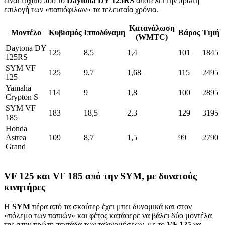
είναι τυχαίο που το
Daytona
DY
125
RS
αποτελεί την πρώτη
επιλογή των «παπιόφιλων» τα τελευταία χρόνια.
Κατανάλωση
Μοντέλο
Κυβισμός
Ιπποδύναμη
Βάρος
Τιμή
(WMTC)
Daytona DY
125
8,5
1,4
101
1845
125RS
SYM VF
125
9,7
1,68
115
2495
125
Yamaha
114
9
1,8
100
2895
Crypton S
SYM VF
183
18,5
2,3
129
3195
185
Honda
Astrea
109
8,7
1,5
99
2790
Grand
VF 125 και VF 185 από την SYM, με δυνατούς
κινητήρες
Η
SYM
πέρα από τα σκούτερ έχει μπει δυναμικά και στον
«πόλεμο των παπιών» και φέτος κατάφερε να βάλει δύο μοντέλα
της στην πρώτη πεντάδα των ταξινομήσεων, με το
VF
125
να