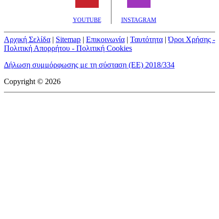
YOUTUBE
INSTAGRAM
Αρχική Σελίδα
|
Sitemap
|
Επικοινωνία
|
Ταυτότητα
|
Όροι Χρήσης -
Πολιτική Απορρήτου - Πολιτική Cookies
Δήλωση συμμόρφωσης με τη σύσταση (ΕΕ) 2018/334
Copyright © 2026
mototriti.gr | Ταυτότητα
Επωνυμία Επιχείρησης:
AUTO ΤΡΙΤΗ ΑΕ
Έδρα - Γραφεία:
Λεωφόρος Αμαρουσίου 14 - Νέο Ηράκλειο,
Τ.Κ. 141 22
Νομική Μορφή:
ΕΚΔΟΤΙΚΗ ΕΤΑΙΡΕΙΑ
Α.Φ.Μ.:
998384177
Δ.Ο.Υ.:
ΚΕΦΟΔΕ
Στοιχεία Επικοινωνίας:
E-mail:
info@mototriti.gr
Τηλέφωνο:
211 1085500
Ιστοσελίδα:
www.mototriti.gr