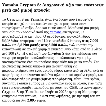
Yamaha Crypton S: Διαχρονική αξία που επέστρεψε
μετά από μικρή απουσία
To
Crypton
S
της
Yamaha
είναι ένα όνομα που έχει αφήσει
ιστορία στο χώρο των παπιών στη χώρα μας, τόσο στον
επαγγελματικό στίβο, όσο και εκτός αυτού. Μετά από μια μικρή
απουσία, το κλασσικό παπί της
Yamaha
επέστρεψε, με
ανασχεδιασμένο κινητήρα. O αερόψυκτος, μονοκύλινδρος
διβάλβιδος κινητήρας των 114cc,
αποδίδει 9 ίππους στις 7.000
σ.α.λ.
και
8,8
Nm
ροπής στις 5.500 σ.α.λ.,
ενώ κρατάει την
κατανάλωση σε αρκετά χαμηλά επίπεδα, λίγο κάτω από τα 2 λίτρα
ανά 100 χλμ. Η σχεδίασή του
Crypton
S
δεν έχει εξάρσεις και
«αιχμηρά σημεία», ακολουθώντας πιο κλασσικές γραμμές,
συνταιριάζοντας έτσι το πλούσιο παρελθόν του με το παρόν. Στα
αριστερά της ποδιάς υπάρχει μια ανοικτή θήκη για
μικροαντικείμενα και ένας μικρός χώρος κάτω από τη σέλα, ενώ οι
αναρτήσεις αποτελούνται από ένα τηλεσκοπικό πιρούνι εμπρός και
δύο αμορτισέρ με ρυθμιζόμενη προφόρτιση
, πίσω. Στα φρένα,
συναντάμε δίσκο εμπρός με μια δαγκάνα ενός εμβόλου, ενώ πίσω
έχει χρησιμοποιηθεί ταμπούρο, με σύστημα
CBS
. Το ανανεωμένο
Crypton
S
της
Yamaha
κατέλαβε το 2023 την τρίτη θέση στην
κατηγορία των παπιών, με
829 ταξινομήσεις
, με την τιμή του να
καθορίζεται στα
2.895 ευρώ.