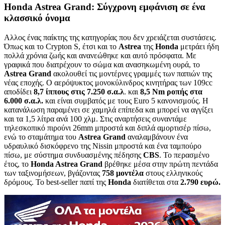
Honda Astrea Grand: Σύγχρονη εμφάνιση σε ένα
κλασσικό όνομα
Αλλος ένας παίκτης της κατηγορίας που δεν χρειάζεται συστάσεις.
Όπως και το Crypton S, έτσι και το
Astrea
της
Honda
μετράει ήδη
πολλά χρόνια ζωής και ανανεώθηκε και αυτό πρόσφατα. Με
γραφικά που διατρέχουν το σώμα και ανασηκωμένη ουρά, το
Astrea
Grand
ακολουθεί τις μοντέρνες γραμμές των παπιών της
νέας εποχής. Ο αερόψυκτος μονοκύλινδρος κινητήρας των 109cc
αποδίδει
8,7 ίππους στις 7.250 σ.α.λ
. και
8,5
Nm
ροπής στα
6.000 σ.α.λ.
και είναι συμβατός με τους Euro 5 κανονισμούς. Η
κατανάλωση παραμένει σε χαμηλά επίπεδα και μπορεί να αγγίξει
και τα 1,5 λίτρα ανά 100 χλμ. Στις αναρτήσεις συναντάμε
τηλεσκοπικό πιρούνι 26mm μπροστά και διπλά αμορτισέρ πίσω,
ενώ το σταμάτημα του
Astrea
Grand
αναλαμβάνουν ένα
υδραυλικό δισκόφρενο της Nissin μπροστά και ένα ταμπούρο
πίσω, με σύστημα συνδυασμένης πέδησης
CBS
. Το περασμένο
έτος, το
Honda
Astrea
Grand
βρέθηκε μέσα στην πρώτη πεντάδα
των ταξινομήσεων, βγάζοντας
758 μοντέλα
στους ελληνικούς
δρόμους. To best-seller παπί της
Honda
διατίθεται στα
2.790 ευρώ.