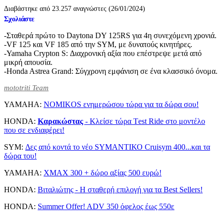
Διαβάστηκε από 23.257 αναγνώστες (26/01/2024)
Σχολιάστε
-Σταθερά πρώτο το Daytona DY 125RS για 4η συνεχόμενη χρονιά.
-VF 125 και VF 185 από την SYM, με δυνατούς κινητήρες.
-Yamaha Crypton S: Διαχρονική αξία που επέστρεψε μετά από
μικρή απουσία.
-Honda Astrea Grand: Σύγχρονη εμφάνιση σε ένα κλασσικό όνομα.
mototriti Team
YAMAHA:
NOMIKOS ενημερώσου τώρα για τα δώρα σου!
HONDA:
Καρακώστας
- Kλείσε τώρα Τest Ride στο μοντέλο
που σε ενδιαφέρει!
SYM:
Δες από κοντά το νέο SYMΑΝΤΙΚΟ Cruisym 400...και τα
δώρα του!
YAMAHA:
XMAX 300 + δώρο αξίας 500 ευρώ!
HONDA:
Βιταλιώτης - Η σταθερή επιλογή για τα Best Sellers!
HONDA:
Summer Offer! ADV 350 όφελος έως 550ε