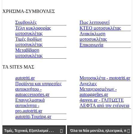
ΧΡΗΣΙΜΑ-ΣΥΜΒΟΥΛΕΣ
Συμβουλές
Πως λειτουργεί
Τέλη κυκλοφορίας
ΚΤΕΟ μοτοσυκλέτας
μοτοσυκλέτας
Ανακύκλωση
Τιμές διοδίων
μοτοσυκλέτας
μοτοσυκλέτας
Επικοινωνία
Μεταβίβαση
μοτοσυκλέτας
ΤΑ SITES ΜΑΣ
autotriti.gr
Μοτοσικλέτα - mototriti.gr
Προϊόντα και υπηρεσίες
Αγγελιες
αυτοκινήτου -
Μεταχειρισμένων -
autoaccessories.gr
autoaggelies.gr
Επαγγελματικά
4green.gr - ΓΛΙΤΩΣΤΕ
αυτοκίνητα -
ΛΕΦΤΑ από την ενέργεια
pro.autotriti.gr
autotriti-Touring.gr