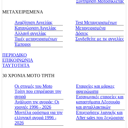
Συντήρηση Μοτοσικλέτας
ΜΕΤΑΧΕΙΡΙΣΜΕΝΑ
Αναζήτηση Αγγελίας
Test Μεταχειρισμένων
Καταχώρηση Αγγελίας
Μεταχειρισμένα
Αλλαγή αγγελίας
Δόσεις
Τιμές μεταχειρισμένων
Συνδεθείτε με τις αγγελίες
Έμποροι
ΠΕΡΙΟΔΙΚΟ
ΕΠΙΚΟΙΝΩΝΙΑ
ΤΑΥΤΟΤΗΤΑ
30 ΧΡΟΝΙΑ MOTO ΤΡΙΤΗ
Οι στιγμές του Moto
Εταιρείες και μάρκες
Τρίτη που επηρέασαν την
αφιερώματα
αγορά
Εισαγωγικές εταιρείες και
Ανάλυση της αγοράς: Οι
καταστήματα Αξεσουάρ
χρονιές 1996 - 2026
και ανταλλακτικών
Μοντέλα ορόσημα για την
Επιχειρήσεις λιανικής και
ελληνική αγορά 1996 -
After sales που ξεχώρισαν
2026