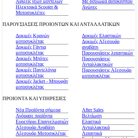
Αφίξεις νέων μοντέλων
Με δίπλωμα αυτοκινήτου
Ηλεκτρικά Scooter &
Αγώνες
Μοτοσυκλέτες
ΠΑΡΟΥΣΙΑΣΕΙΣ ΠΡΟΙΟΝΤΩΝ ΚΑΙ ΑΝΤΑΛΛΑΤΙΚΩΝ
Δοκιμές Κρανών
Δοκιμές Ελαστικών
μοτοσυκλέτας
Δοκιμές Αξεσουάρ
Δοκιμές Γάντια
αναβάτη
μοτοσυκλέτας
Παρουσιάσεις λιπαντικών
Δοκιμές Μπότες
Παρουσιάσεις
μοτοσυκλέτας
Ανταλλακτικών
Δοκιμές Παντελόνια
Παρουσιάσεις Αξεσουάρ
μοτοσυκλέτας
μοτοσυκλέτας
Δοκιμές Jacket - Μπουφάν
μοτοσυκλέτας
ΠΡΟΙΟΝΤΑ ΚΑΙ ΥΠΗΡΕΣΙΕΣ
Νέα Προϊόντα σήμερα
Αfter Sales
Αγόρασε προϊόντα
Βελτίωση
Ευρετήριο Επαγγελματιών
Ελαστικά
Αξεσουάρ Αναβάτη
Ανταλλακτικά
Αξεσουάρ Μοτοσικλέτας
Λιπαντικά