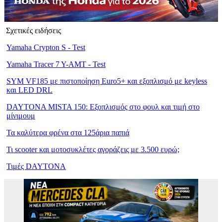
Σχετικές ειδήσεις
Yamaha Crypton S - Test
Yamaha Tracer 7 Y-AMT - Test
SYM VF185 με πιστοποίηση Euro5+ και εξοπλισμό με keyless
και LED DRL
DAYTONA MISTA 150: Εξοπλισμός στο φουλ και τιμή στο
μίνιμουμ
Τα καλύτερα φρένα στα 125άρια παπιά
Τι scooter και μοτοσυκλέτες αγοράζεις με 3.500 ευρώ;
Τιμές DAYTONA