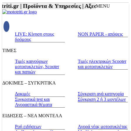
iti.gr |
Προϊόντα & Υπηρεσίες |
Αξεσουάρ Αναβάτη 
MENU
LIVE: Κίνηση στους
NON PAPER - απόψεις
δρόμους
ΤΙΜΕΣ
Τιμές καινούριων
Τιμές ηλεκτρικών Scooter
μοτοσυκλετών, Scooter
και μοτοσυκλετών
και παπιών
ΔΟΚΙΜΕΣ – ΣΥΓΚΡΙΤΙΚΑ
Δοκιμές
Σύγκριση ανά κατηγορία
Συγκριτικά test και
Σύγκριση 2 ή 3 μοντέλων
Αγοραστικά θέματα
ΕΙΔΗΣΕΙΣ – ΝΕΑ ΜΟΝΤΕΛΑ
Ροή ειδήσεων
Αγορά νέας μοτοσυκλέτας