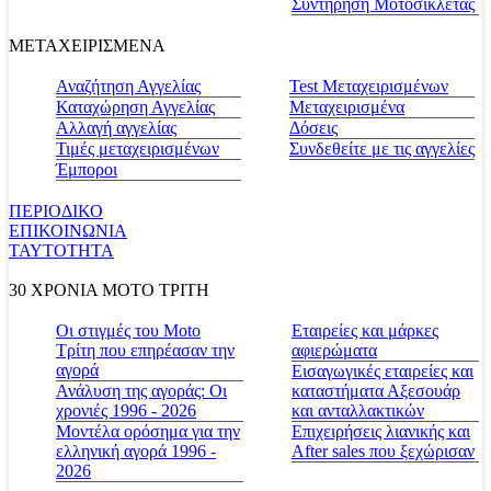
Συντήρηση Μοτοσικλέτας
ΜΕΤΑΧΕΙΡΙΣΜΕΝΑ
Αναζήτηση Αγγελίας
Test Μεταχειρισμένων
Καταχώρηση Αγγελίας
Μεταχειρισμένα
Αλλαγή αγγελίας
Δόσεις
Τιμές μεταχειρισμένων
Συνδεθείτε με τις αγγελίες
Έμποροι
ΠΕΡΙΟΔΙΚΟ
ΕΠΙΚΟΙΝΩΝΙΑ
ΤΑΥΤΟΤΗΤΑ
30 ΧΡΟΝΙΑ MOTO ΤΡΙΤΗ
Οι στιγμές του Moto
Εταιρείες και μάρκες
Τρίτη που επηρέασαν την
αφιερώματα
αγορά
Εισαγωγικές εταιρείες και
Ανάλυση της αγοράς: Οι
καταστήματα Αξεσουάρ
χρονιές 1996 - 2026
και ανταλλακτικών
Μοντέλα ορόσημα για την
Επιχειρήσεις λιανικής και
ελληνική αγορά 1996 -
After sales που ξεχώρισαν
2026