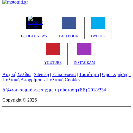
GOOGLE NEWS
FACEBOOK
TWITTER
YOUTUBE
INSTAGRAM
Αρχική Σελίδα
|
Sitemap
|
Επικοινωνία
|
Ταυτότητα
|
Όροι Χρήσης -
Πολιτική Απορρήτου - Πολιτική Cookies
Δήλωση συμμόρφωσης με τη σύσταση (ΕΕ) 2018/334
Copyright © 2026
mototriti.gr | Ταυτότητα
Επωνυμία Επιχείρησης:
AUTO ΤΡΙΤΗ ΑΕ
Έδρα - Γραφεία:
Λεωφόρος Αμαρουσίου 14 - Νέο Ηράκλειο,
Τ.Κ. 141 22