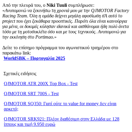
Από την πλευρά του, ο
Niki Tuuli
συμπλήρωσε:
«
Ανυπομονώ να ξεκινήσω τη χρονιά μου με την QJMOTOR Factory
Racing Team. Όλη η ομάδα δείχνει μεγάλη αφοσίωση σΆ αυτό το
project που έχει ξεκάθαρα προοπτικές. Παρότι όλα είναι καινούργια
για μένα, οι δοκιμές κύλησαν ιδανικά και αισθάνομαι ήδη πολύ άνετα
τόσο με τη μοτοσυκλέτα όσο και με τους τεχνικούς. Ανυπομονώ για
την εκκίνηση στο Portimao.
»
Δείτε το επίσημο πρόγραμμα του αγωνιστικού τριημέρου στο
παρακάτω link:
WorldSBK – Πορτογαλία 2025
Σχετικές ειδήσεις
QJMOTOR ATR 200X Top Box - Test
QJMOTOR SRT 700S - Test
QJMOTOR SQ350: Γιατί ούτε το value for money δεν είναι
αρκετό;
QJMOTOR SRK921: Πλέον διαθέσιμη στην Ελλάδα με 128
ίππους και τιμή 9.950 ευρώ