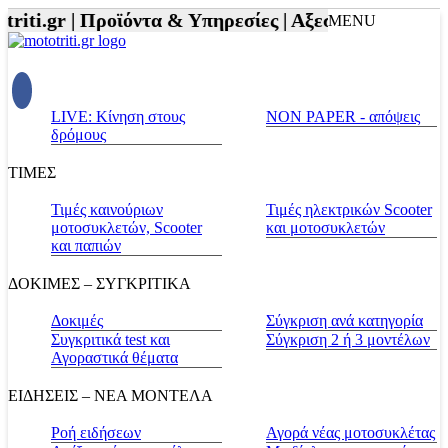
riti.gr |
Προϊόντα & Υπηρεσίες |
Αξεσουάρ Αναβάτη 
MENU
LIVE: Κίνηση στους
NON PAPER - απόψεις
δρόμους
ΤΙΜΕΣ
Τιμές καινούριων
Τιμές ηλεκτρικών Scooter
μοτοσυκλετών, Scooter
και μοτοσυκλετών
και παπιών
ΔΟΚΙΜΕΣ – ΣΥΓΚΡΙΤΙΚΑ
Δοκιμές
Σύγκριση ανά κατηγορία
Συγκριτικά test και
Σύγκριση 2 ή 3 μοντέλων
Αγοραστικά θέματα
ΕΙΔΗΣΕΙΣ – ΝΕΑ ΜΟΝΤΕΛΑ
Ροή ειδήσεων
Αγορά νέας μοτοσυκλέτας