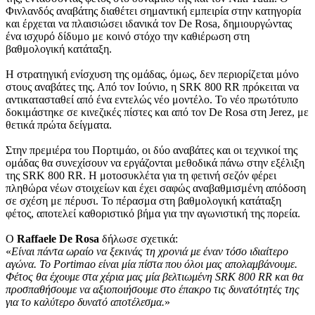
Φινλανδός αναβάτης διαθέτει σημαντική εμπειρία στην κατηγορία
και έρχεται να πλαισιώσει ιδανικά τον De Rosa, δημιουργώντας
ένα ισχυρό δίδυμο με κοινό στόχο την καθιέρωση στη
βαθμολογική κατάταξη.
Η στρατηγική ενίσχυση της ομάδας, όμως, δεν περιορίζεται μόνο
στους αναβάτες της. Από τον Ιούνιο, η SRK 800 RR πρόκειται να
αντικατασταθεί από ένα εντελώς νέο μοντέλο. Το νέο πρωτότυπο
δοκιμάστηκε σε κινεζικές πίστες και από τον De Rosa στη Jerez, με
θετικά πρώτα δείγματα.
Στην πρεμιέρα του Πορτιμάο, οι δύο αναβάτες και οι τεχνικοί της
ομάδας θα συνεχίσουν να εργάζονται μεθοδικά πάνω στην εξέλιξη
της SRK 800 RR. Η μοτοσυκλέτα για τη φετινή σεζόν φέρει
πληθώρα νέων στοιχείων και έχει σαφώς αναβαθμισμένη απόδοση
σε σχέση με πέρυσι. Το πέρασμα στη βαθμολογική κατάταξη
φέτος, αποτελεί καθοριστικό βήμα για την αγωνιστική της πορεία.
Ο
Raffaele De Rosa
δήλωσε σχετικά:
«
Είναι πάντα ωραίο να ξεκινάς τη χρονιά με έναν τόσο ιδιαίτερο
αγώνα. Το Portimao είναι μία πίστα που όλοι μας απολαμβάνουμε.
Φέτος θα έχουμε στα χέρια μας μία βελτιωμένη SRK 800 RR και θα
προσπαθήσουμε να αξιοποιήσουμε στο έπακρο τις δυνατότητές της
για το καλύτερο δυνατό αποτέλεσμα.
»