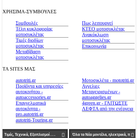
ΧΡΗΣΙΜΑ-ΣΥΜΒΟΥΛΕΣ
Συμβουλές
Πως λειτουργεί
Τέλη κυκλοφορίας
ΚΤΕΟ μοτοσυκλέτας
μοτοσυκλέτας
Ανακύκλωση
Τιμές διοδίων
μοτοσυκλέτας
μοτοσυκλέτας
Επικοινωνία
Μεταβίβαση
μοτοσυκλέτας
ΤΑ SITES ΜΑΣ
autotriti.gr
Μοτοσικλέτα - mototriti.gr
Προϊόντα και υπηρεσίες
Αγγελιες
αυτοκινήτου -
Μεταχειρισμένων -
autoaccessories.gr
autoaggelies.gr
Επαγγελματικά
4green.gr - ΓΛΙΤΩΣΤΕ
αυτοκίνητα -
ΛΕΦΤΑ από την ενέργεια
pro.autotriti.gr
autotriti-Touring.gr