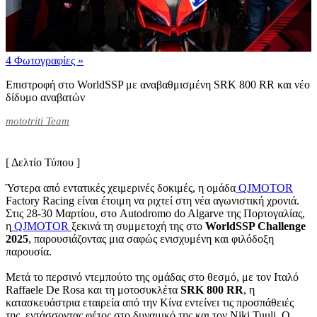
4 Φωτογραφίες
»
Επιστροφή στο WorldSSP με αναβαθμισμένη SRK 800 RR και νέο
δίδυμο αναβατών
mototriti Team
[ Δελτίο Τύπου ]
Ύστερα από εντατικές χειμερινές δοκιμές, η ομάδα
QJMOTOR
Factory Racing είναι έτοιμη να ριχτεί στη νέα αγωνιστική χρονιά.
Στις 28-30 Μαρτίου, στο Autodromo do Algarve της Πορτογαλίας,
η
QJMOTOR
ξεκινά τη συμμετοχή της στο
WorldSSP Challenge
2025
, παρουσιάζοντας μια σαφώς ενισχυμένη και φιλόδοξη
παρουσία.
Μετά το περσινό ντεμπούτο της ομάδας στο θεσμό, με τον Ιταλό
Raffaele De Rosa και τη μοτοσυκλέτα
SRK 800 RR
, η
κατασκευάστρια εταιρεία από την Κίνα εντείνει τις προσπάθειές
της, εντάσσοντας φέτος στο δυναμικό της και τον Niki Tuuli. Ο