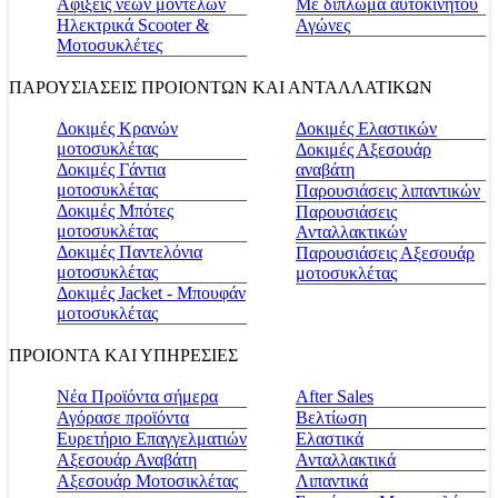
Αφίξεις νέων μοντέλων
Με δίπλωμα αυτοκινήτου
Ηλεκτρικά Scooter &
Αγώνες
Μοτοσυκλέτες
ΠΑΡΟΥΣΙΑΣΕΙΣ ΠΡΟΙΟΝΤΩΝ ΚΑΙ ΑΝΤΑΛΛΑΤΙΚΩΝ
Δοκιμές Κρανών
Δοκιμές Ελαστικών
μοτοσυκλέτας
Δοκιμές Αξεσουάρ
Δοκιμές Γάντια
αναβάτη
μοτοσυκλέτας
Παρουσιάσεις λιπαντικών
Δοκιμές Μπότες
Παρουσιάσεις
μοτοσυκλέτας
Ανταλλακτικών
Δοκιμές Παντελόνια
Παρουσιάσεις Αξεσουάρ
μοτοσυκλέτας
μοτοσυκλέτας
Δοκιμές Jacket - Μπουφάν
μοτοσυκλέτας
ΠΡΟΙΟΝΤΑ ΚΑΙ ΥΠΗΡΕΣΙΕΣ
Νέα Προϊόντα σήμερα
Αfter Sales
Αγόρασε προϊόντα
Βελτίωση
Ευρετήριο Επαγγελματιών
Ελαστικά
Αξεσουάρ Αναβάτη
Ανταλλακτικά
Αξεσουάρ Μοτοσικλέτας
Λιπαντικά