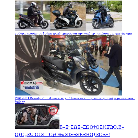
200άρια scooter με 16άρη τροχό εμπρός και την καλύτερη επίδοση στο φρενάρισμα
PIAGGIO Beverly 25th Anniversary: Κλείνει τα 25 της και το γιορτάζει με επετειακή
έκδοση
Β«Ξ”ΞΏΞ»ΞΏΟ†ΟΞ½ΞΏΟ‚Β»
ΟƒΟ„ΞΏ Ο€Ξ―ΟƒΟ‰ ΞΊΞ¬ΞΈΞΉΟƒΞΌΞ±!