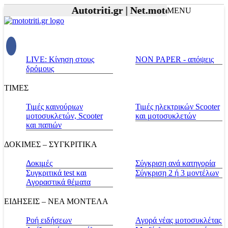
Autotriti.gr |
Net.mototriti.gr |
Προϊόν
MENU
LIVE: Κίνηση στους
NON PAPER - απόψεις
δρόμους
ΤΙΜΕΣ
Τιμές καινούριων
Τιμές ηλεκτρικών Scooter
μοτοσυκλετών, Scooter
και μοτοσυκλετών
και παπιών
ΔΟΚΙΜΕΣ – ΣΥΓΚΡΙΤΙΚΑ
Δοκιμές
Σύγκριση ανά κατηγορία
Συγκριτικά test και
Σύγκριση 2 ή 3 μοντέλων
Αγοραστικά θέματα
ΕΙΔΗΣΕΙΣ – ΝΕΑ ΜΟΝΤΕΛΑ
Ροή ειδήσεων
Αγορά νέας μοτοσυκλέτας