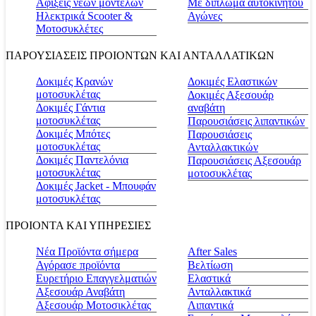
Αφίξεις νέων μοντέλων
Με δίπλωμα αυτοκινήτου
Ηλεκτρικά Scooter &
Αγώνες
Μοτοσυκλέτες
ΠΑΡΟΥΣΙΑΣΕΙΣ ΠΡΟΙΟΝΤΩΝ ΚΑΙ ΑΝΤΑΛΛΑΤΙΚΩΝ
Δοκιμές Κρανών
Δοκιμές Ελαστικών
μοτοσυκλέτας
Δοκιμές Αξεσουάρ
Δοκιμές Γάντια
αναβάτη
μοτοσυκλέτας
Παρουσιάσεις λιπαντικών
Δοκιμές Μπότες
Παρουσιάσεις
μοτοσυκλέτας
Ανταλλακτικών
Δοκιμές Παντελόνια
Παρουσιάσεις Αξεσουάρ
μοτοσυκλέτας
μοτοσυκλέτας
Δοκιμές Jacket - Μπουφάν
μοτοσυκλέτας
ΠΡΟΙΟΝΤΑ ΚΑΙ ΥΠΗΡΕΣΙΕΣ
Νέα Προϊόντα σήμερα
Αfter Sales
Αγόρασε προϊόντα
Βελτίωση
Ευρετήριο Επαγγελματιών
Ελαστικά
Αξεσουάρ Αναβάτη
Ανταλλακτικά
Αξεσουάρ Μοτοσικλέτας
Λιπαντικά