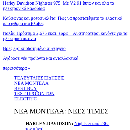
Harley Davidson Nightster 975: Με V2 91 ίππων και όλα τα
ηλεκτρονικά καλούδια
Καύσωνας και μοτοσυκλέτα: Πώς να προστατέψετε τα ελαστικά
από φθορά και βλάβες
Ιταλία: Πρόστιμο 2,675 εκατ. ευρώ – Αυστηρότεροι κανόνες για τα
ηλεκτρικά πατίνια
Βρες εξουσιοδοτημένο συνεργείο
Αγόρασε νέα προϊόντα και ανταλλακτικά
περισσότερα »
ΤΕΛΕΥΤΑΙΕΣ ΕΙΔΗΣΕΙΣ
ΝΕΑ ΜΟΝΤΕΛΑ
BEST BUY
TEST ΠΡΟΪΟΝΤΩΝ
ELECTRIC
ΝΕΑ ΜΟΝΤΕΛΑ: ΝΕΕΣ ΤΙΜΕΣ
HARLEY-DAVIDSON:
Nightster από 236ε
τον μήνα!