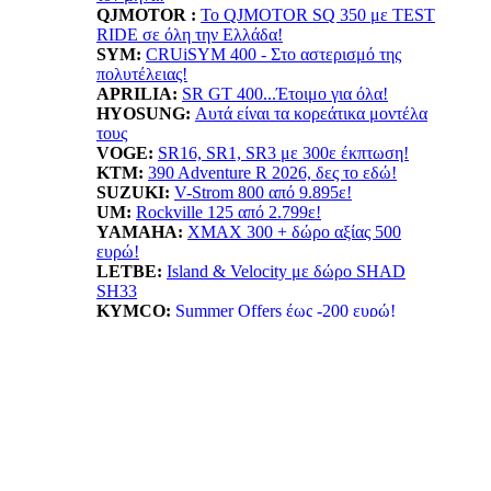
QJMOTOR :
Το QJMOTOR SQ 350 με TEST
RIDE σε όλη την Ελλάδα!
SYM:
CRUiSYM 400 - Στο αστερισμό της
πολυτέλειας!
APRILIA:
SR GT 400...Έτοιμο για όλα!
HYOSUNG:
Αυτά είναι τα κορεάτικα μοντέλα
τους
VOGE:
SR16, SR1, SR3 με 300ε έκπτωση!
KTM:
390 Adventure R 2026, δες το εδώ!
SUZUKI:
V-Strom 800 από 9.895ε!
UM:
Rockville 125 από 2.799ε!
YAMAHA
:
XMAX 300 + δώρο αξίας 500
ευρώ!
LETBE:
Island & Velocity με δώρο SHAD
SH33
KYMCO:
Summer Offers έως -200 ευρώ!
BENELLI:
TRK702X...Ταξίδι δίχως όρια!
HONDA:
Summer Offer! ADV 350 όφελος έως
550ε
ESF:
Νέα μοντέλα TAILG
EMOOV:
Ανακαλύψτε τα ηλεκτρικά οχήματα
Emoov!
HUSQVARNA:
Vitpilen 401! Με νέο κινητήρα
LIFAN:
LF125...απόκτησε το με 1.799ε!