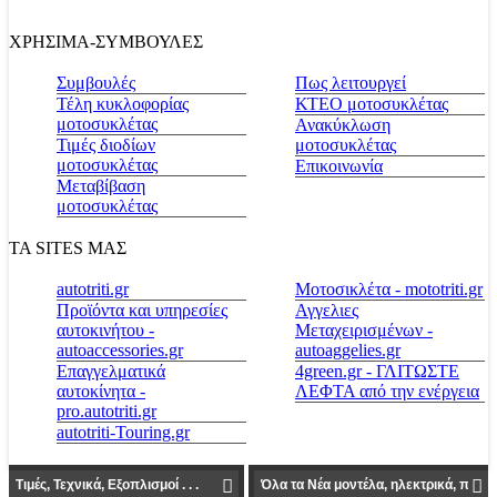
ΧΡΗΣΙΜΑ-ΣΥΜΒΟΥΛΕΣ
Συμβουλές
Πως λειτουργεί
Τέλη κυκλοφορίας
ΚΤΕΟ μοτοσυκλέτας
μοτοσυκλέτας
Ανακύκλωση
Τιμές διοδίων
μοτοσυκλέτας
μοτοσυκλέτας
Επικοινωνία
Μεταβίβαση
μοτοσυκλέτας
ΤΑ SITES ΜΑΣ
autotriti.gr
Μοτοσικλέτα - mototriti.gr
Προϊόντα και υπηρεσίες
Αγγελιες
αυτοκινήτου -
Μεταχειρισμένων -
autoaccessories.gr
autoaggelies.gr
Επαγγελματικά
4green.gr - ΓΛΙΤΩΣΤΕ
αυτοκίνητα -
ΛΕΦΤΑ από την ενέργεια
pro.autotriti.gr
autotriti-Touring.gr