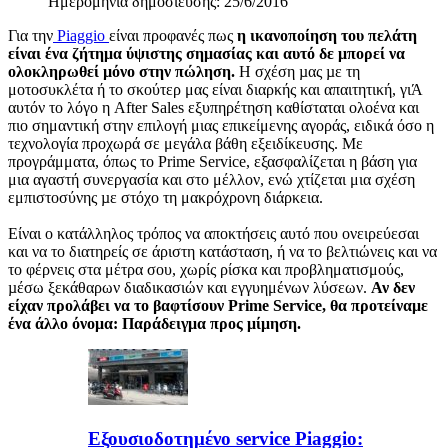
Ημερομηνία δημοσίευσης: 25/6/2016
Για την
Piaggio
είναι προφανές πως
η ικανοποίηση του πελάτη
είναι ένα ζήτημα ύψιστης σημασίας και αυτό δε μπορεί να
ολοκληρωθεί µόνο στην πώληση.
Η σχέση µας µε τη
μοτοσυκλέτα ή το σκούτερ μας είναι διαρκής και απαιτητική, γιΆ
αυτόν το λόγο η After Sales εξυπηρέτηση καθίσταται ολοένα και
πιο σημαντική στην επιλογή μιας επικείμενης αγοράς, ειδικά όσο η
τεχνολογία προχωρά σε μεγάλα βάθη εξειδίκευσης. Με
προγράμματα, όπως το Prime Service, εξασφαλίζεται η βάση για
μια αγαστή συνεργασία και στο μέλλον, ενώ χτίζεται μια σχέση
εμπιστοσύνης µε στόχο τη μακρόχρονη διάρκεια.
Είναι ο κατάλληλος τρόπος να αποκτήσεις αυτό που ονειρεύεσαι
και να το διατηρείς σε άριστη κατάσταση, ή να το βελτιώνεις και να
το φέρνεις στα μέτρα σου, χωρίς ρίσκα και προβληματισμούς,
µέσω ξεκάθαρων διαδικασιών και εγγυημένων λύσεων.
Αν δεν
είχαν προλάβει να το βαφτίσουν Prime Service, θα προτείναμε
ένα άλλο όνομα: Παράδειγμα προς μίμηση.
Εξουσιοδοτημένο service Piaggio: