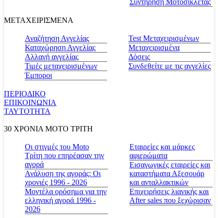
Συντήρηση Μοτοσικλέτας
ΜΕΤΑΧΕΙΡΙΣΜΕΝΑ
Αναζήτηση Αγγελίας
Test Μεταχειρισμένων
Καταχώρηση Αγγελίας
Μεταχειρισμένα
Αλλαγή αγγελίας
Δόσεις
Τιμές μεταχειρισμένων
Συνδεθείτε με τις αγγελίες
Έμποροι
ΠΕΡΙΟΔΙΚΟ
ΕΠΙΚΟΙΝΩΝΙΑ
ΤΑΥΤΟΤΗΤΑ
30 ΧΡΟΝΙΑ MOTO ΤΡΙΤΗ
Οι στιγμές του Moto
Εταιρείες και μάρκες
Τρίτη που επηρέασαν την
αφιερώματα
αγορά
Εισαγωγικές εταιρείες και
Ανάλυση της αγοράς: Οι
καταστήματα Αξεσουάρ
χρονιές 1996 - 2026
και ανταλλακτικών
Μοντέλα ορόσημα για την
Επιχειρήσεις λιανικής και
ελληνική αγορά 1996 -
After sales που ξεχώρισαν
2026