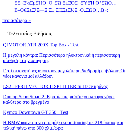
ΞΞ¬Ξ½ΞµΞΉΟ‚ Ο„ΞΏ Ξ±ΞΌΞ¬ΞΎΞΉ ΟƒΞΏΟ…
Β«Ο€Ξ±Ξ³Ξ―Ξ΄Ξ± ΞΈΞ±Ξ½Ξ¬Ο„ΞΏΟ…Β»;
περισσότερα »
Τελευταίες Ειδήσεις
QJMOTOR ATR 200X Top Box - Test
Η μεγάλη κόντρα: Περισσότερα ηλεκτρονικά ή περισσότερη
αίσθηση στην οδήγηση;
Γιατί οι κινητήρες αποκτούν μεγαλύτερη διαδρομή εμβόλου; Οι
νέοι κανονισμοί αλλάζουν
LS2 - FF811 VECTOR II SPLITTER full face κράνος
Dunlop ScootSmart 2: Κρατάει περισσότερο και φρενάρει
καλύτερο στο βρεγμένο
Kymco Downtown GT 350 - Test
Η BMW φαίνετια να ετοιμάζει sport-touring με 218 ίππους και
τελική πάνω από 300 χλμ./ώρα