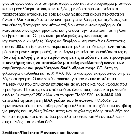
γίνεται όμως όταν οι απαιτήσεις ανεβαίνουν και στο πρόγραμμα μπαίνουν
και τα μεγαλύτερα σε διάρκεια ταξίδια, με δύο άτομα στη σέλα και
περισσότερες αποσκευές; Τότε μάλλον χρειάζεται ακόμη περισσότερη
άνεση αλλά και ισχύ από τον κινητήρα, για καλύτερες επιταχύνσεις και
πιο εύκολη διατήρηση ταχυτήτων ταξιδιού στον αυτοκινητόδρομο. Οι
κατασκευαστές έχουν φροντίσει και για αυτή την περίσταση, με τη λύση
να βρίσκεται στα GT μοντέλα, με ελαφρώς μεγαλύτερους και
ισχυρότερους κινητήρες. Χωρίς να διαφέρουν σημαντικά σε διαστάσεις
από τα 300άρια (σε μερικές περιπτώσεις μάλιστα η διαφορά εντοπίζεται
μόνο στο μεγαλύτερο μοτέρ), τα εν λόγω μοντέλα παρουσιάζονται ως
η
ιδανική επιλογή για την περίσταση με τις επιδόσεις που προσφέρει
ο κινητήρας τους να αποτελούν μια καλή εναλλακτική έναντι των
ακριβότερων και μεγαλύτερων δικύλινδρων mega GT
. Αυτή τη
φιλοσοφία ακολουθεί και το X-MAX 400, ο νεότερος εκπρόσωπος στην εν
λόγω κατηγορία. Ουσιαστικά πρόκειται για τον αντικαταστάτη του
Majesty 400 που φημιζόταν επίσης για τις ανέσεις και τους χώρους που
προσέφερε. Πιο σύγχρονο από αυτό σε όλους τους τομείς και με γονίδια
από το “μικρότερο” 250 αλλά και το sport ΤΜΑΧ 530, τ
ο X-MAX 400
αποτελεί τη μέση στη ΜΑΧ γκάμα των Ιαπώνων
. Φιλοδοξεί να
πρωταγωνιστήσει στην καθημερινότητα αλλά και στα σχέδια του αναβάτη
για μικρές και μεγάλες βόλτες εκτός των τειχών της πόλης συνδυάζοντας
θετικά στοιχεία και από τα δύο μοντέλα τα οποία και θα ανακαλύψετε
στις σελίδες που ακολουθούν.
Σχεδίαση/Ποιότητα: Μοντέρνο και δυναμικ
ό