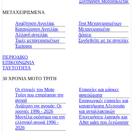
Συντήρηση Μοτοσικλέτας
ΜΕΤΑΧΕΙΡΙΣΜΕΝΑ
Αναζήτηση Αγγελίας
Test Μεταχειρισμένων
Καταχώρηση Αγγελίας
Μεταχειρισμένα
Αλλαγή αγγελίας
Δόσεις
Τιμές μεταχειρισμένων
Συνδεθείτε με τις αγγελίες
Έμποροι
ΠΕΡΙΟΔΙΚΟ
ΕΠΙΚΟΙΝΩΝΙΑ
ΤΑΥΤΟΤΗΤΑ
30 ΧΡΟΝΙΑ MOTO ΤΡΙΤΗ
Οι στιγμές του Moto
Εταιρείες και μάρκες
Τρίτη που επηρέασαν την
αφιερώματα
αγορά
Εισαγωγικές εταιρείες και
Ανάλυση της αγοράς: Οι
καταστήματα Αξεσουάρ
χρονιές 1996 - 2026
και ανταλλακτικών
Μοντέλα ορόσημα για την
Επιχειρήσεις λιανικής και
ελληνική αγορά 1996 -
After sales που ξεχώρισαν
2026