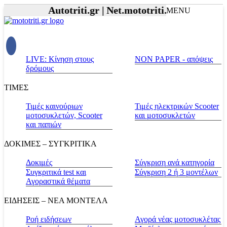
Autotriti.gr |
Net.mototriti.gr |
Προϊόντα & Υ
MENU
LIVE: Κίνηση στους
NON PAPER - απόψεις
δρόμους
ΤΙΜΕΣ
Τιμές καινούριων
Τιμές ηλεκτρικών Scooter
μοτοσυκλετών, Scooter
και μοτοσυκλετών
και παπιών
ΔΟΚΙΜΕΣ – ΣΥΓΚΡΙΤΙΚΑ
Δοκιμές
Σύγκριση ανά κατηγορία
Συγκριτικά test και
Σύγκριση 2 ή 3 μοντέλων
Αγοραστικά θέματα
ΕΙΔΗΣΕΙΣ – ΝΕΑ ΜΟΝΤΕΛΑ
Ροή ειδήσεων
Αγορά νέας μοτοσυκλέτας