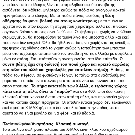
χωρίζουν από το έδαφος λένε τη μισή αλήθεια αφού ο αναβάτης
αισθάνεται ότι κάθεται ψηλότερα καθώς τα πόδια να ανοίγουν αρκετά
πριν φτάσουν στο έδαφος. Με τα πόδια πάνω, ωστόσο,
η θέση
οδήγησης θα φανεί βολική και στους κοντύτερους
με το τιμόνι να
έρχεται κοντά στον κορμό, τη στιγμή που χειριστήρια αλλά και πίνακας
οργάνων βρίσκονται στις σωστές θέσεις. Οι ψηλότεροι, χωρίς να νιώθουν
στριμωγμένοι, θα προτιμούσαν το τιμόνι λίγο πιο μπροστά αλλά και εκεί
που είναι δεν ενοχλεί. Όλοι θα ήθελαν επίσης να χειρίζονται τις ενδείξεις
της ψηφιακής οθόνης από το γκριπ καθώς η τοποθέτηση των μπουτόν
μέσα στο ταχύμετρο απαιτεί από τον αναβάτη να τις αλλάζει με ασφάλεια
μόνο εν στάση. Στα μετόπισθεν η άνεση κινείται στα ίδια επίπεδα.
Ο
συνεπιβάτης έχει στη διάθεσή του πολύ χώρο και αρκετό αφρώδες
στη σέλα του αλλά και χειρολαβές για επιπλέον στήριξη
. Επίσης, τα
πόδια του πέφτουν σε φυσιολογικές γωνίες πάνω στα αναδιπλούμενα
μαρσπιέ τα οποία είναι στενότερα από το ιδανικό και κινούνται σε πιο
σπορ πρότυπα.
Το σήμα κατατεθέν των Χ-ΜΑΧ, ο τεράστιος χώρος
κάτω από τη σέλα, δίνει το “παρών” και στο 400
. Έτσι δύο κράνη
κλειστού τύπου χωρούν άνετα κάτω από τη σέλα, και περισσεύει χώρος
και για κάποια ακόμη πράγματα. Οι αποθηκευτικοί χώροι δεν τελειώνουν
εκεί αφού το X-MAX φέρει και δύο ντουλαπάκια στην ποδιά, με το
αριστερό να είναι μεγάλο και να φέρει και κλειδαριά.
Πλαίσιο/Φρένα/Αναρτήσεις: Κλασική συνταγή
Το ατσάλινο σωληνωτό πλαίσιο του X-MAX είναι κλασικού σχεδιασμού
για τα μέτρα της κατηγορίας. Αυτό που πρόσεξαν οι άνθρωποι της