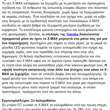
To νέο Χ-ΜΑΧ καταφέρνει να ξεχωρίζει με τη μοντέρνα και προσεγμένη
σχεδίασή του. Οι άνθρωποι της ιαπωνικής εταιρίας έδωσαν στα πλαστικά
του τις απαραίτητες πινελιές δυναμισμού, χωρίς όμως να προχωρήσουν
σε ακραίες επιλογές. Έτσι κατέληξαν σε ένα σχήμα που, χωρίς να κόβει
τους δεσμούς με τη σχεδιαστική ταυτότητα των παλαιότερων X-MAX,
συνδυάζει σε υψηλό βαθμό την ξεχωριστή μοντέρνα σχεδίαση με την
κομψότητα. Το αποτέλεσμα κρίνεται επιτυχημένο και αυτό φαίνεται και
στις φωτογραφίες. Ωστόσο,
οι επιλογές της
Yamaha
δικαιώνονται
πραγματικά μόνο αν έχετε το X-MAX μπροστά στα μάτια σας για μια
live παρατήρηση
. Αγαπημένο μας σημείο το πίσω μέρος, με τα μικρά σε
μέγεθος LED φωτιστικά σώματα να έχουν ενσωματωθεί στο σχήμα της
αιχμηρής ουράς, κάτι που προσδίδει ένα σπροτίφ τόνο στην όλη
δημιουργία. Οι θετικές σχεδιαστικές εντυπώσεις συνεχίζονται και στο
«cockpit» του X-MAX αφού και τα όργανα έχουν προσεχθεί ιδιαίτερα και
τη νύχτα είναι ακόμη πιο καλαίσθητα χάρη στον κόκκινο φωτισμό τους.
Η
υψηλή ποιότητα κατασκευής είναι άλλο ένα στοιχείο που κάνει το X-
MAX να ξεχωρίζει
, τόσο σε επίπεδο βαφής όσο και συναρμολόγησης. Οι
αρμοί μεταξύ των πλαστικών είναι οι ελάχιστοι δυνατοί, ενώ ακόμη και
μετά την ταλαιπωρία που πέρασε το X-MAX στα χέρια μας-περισσότερα
παρακάτω-οι μόνοι πολύ σιγανοί τριγμοί που ακούγαμε, οι οποίοι
προϋπήρχαν, προέρχονταν από τον σκελετό της σέλας.
Εργονομία/Χώροι: Σε καλομαθαίνει
Ως γνήσιο GT scooter το X-MAX σε καλομαθαίνει από την πρώτη στιγμή
που θα κάτσεις στη μεγάλη και φαρδιά σέλα του. Τα 785 χλστ. που τη