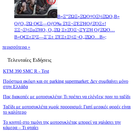
Β«Ξ”ΞΏΞ»ΞΏΟ†ΟΞ½ΞΏΟ‚Β»
ΟƒΟ„ΞΏ Ο€Ξ―ΟƒΟ‰ ΞΊΞ¬ΞΈΞΉΟƒΞΌΞ±!
ΞΞ¬Ξ½ΞµΞΉΟ‚ Ο„ΞΏ Ξ±ΞΌΞ¬ΞΎΞΉ ΟƒΞΏΟ…
Β«Ο€Ξ±Ξ³Ξ―Ξ΄Ξ± ΞΈΞ±Ξ½Ξ¬Ο„ΞΏΟ…Β»;
περισσότερα »
Τελευταίες Ειδήσεις
ΚΤΜ 390 SMC R - Test
Πρόστιμα ακόμη και σε parking supermarket: Δεν συμβαίνει μόνο
στην Ελλάδα
Πας διακοπές με μοτοσυκλέτα; Τι πρέπει να ελέγξεις πριν το ταξίδι
Ταξίδι με μοτοσυκλέτα χωρίς προορισμό: Γιατί μερικές φορές είναι
το καλύτερο
Το κινητό στο τιμόνι της μοτοσυκλέτας μπορεί να χαλάσει την
κάμερα – Τι φταίει