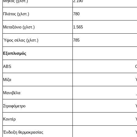
Μήκος (χλστ.)
2.190
Πλάτος
(χλστ.)
780
Μεταξόνιο (χλστ.)
1.
565
Ύψος σέλας (χλστ.)
785
Εξοπλισμός
ABS
Μίζα
Μανιβέλα
Στροφόμετρο
Κοντέρ
Ένδειξη θερμοκρασίας