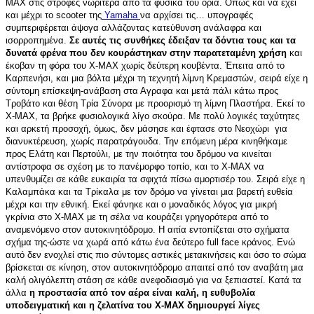
ΜΑΧ στις στροφές νωρίτερα από τα φυσικά του όριά. Όπως και να έχει
και μέχρι το scooter της
Yamaha
να αρχίσει τις… υπογραφές
συμπεριφέρεται άψογα αλλάζοντας κατεύθυνση ανάλαφρα και
ισορροπημένα.
Σε αυτές τις συνθήκες έδειξαν τα δόντια τους και τα
δυνατά φρένα που δεν κουράστηκαν στην παρατεταμένη χρήση
και
έκοβαν τη φόρα του X-MAX χωρίς δεύτερη κουβέντα. Έπειτα από το
Καρπενήσι, και μια βόλτα μέχρι τη τεχνητή λίμνη Κρεμαστών, σειρά είχε η
σύντομη επίσκεψη-ανάβαση στα Αγραφα και μετά πάλι κάτω προς
Τροβάτο και θέση Τρία Σύνορα με προορισμό τη λίμνη Πλαστήρα. Εκεί το
X-MAX, τα βρήκε φυσιολογικά λίγο σκούρα. Με πολύ λογικές ταχύτητες
και αρκετή προσοχή, όμως, δεν μάσησε και έφτασε στο Νεοχώρι για
διανυκτέρευση, χωρίς παρατράγουδα. Την επόμενη μέρα κινηθήκαμε
προς Ελάτη και Περτούλι, με την ποιότητα του δρόμου να κινείται
αντίστροφα σε σχέση με το πανέμορφο τοπίο, και το Χ-ΜΑΧ να
υπενθυμίζει σε κάθε ευκαιρία τα σφιχτά πίσω αμορτισέρ του. Σειρά είχε η
Καλαμπάκα και τα Τρίκαλα με τον δρόμο να γίνεται μια βαρετή ευθεία
μέχρι και την εθνική. Εκεί φάνηκε και ο μοναδικός λόγος για μικρή
γκρίνια στο Χ-ΜΑΧ με τη σέλα να κουράζει γρηγορότερα από το
αναμενόμενο στον αυτοκινητόδρομο. Η αιτία εντοπίζεται στο σχήματα
σχήμα της-ώστε να χωρά από κάτω ένα δεύτερο full face κράνος. Ενώ
αυτό δεν ενοχλεί στις πιο σύντομες αστικές μετακινήσεις και όσο το σώμα
βρίσκεται σε κίνηση, στον αυτοκινητόδρομο απαιτεί από τον αναβάτη μια
καλή ολιγόλεπτη στάση σε κάθε ανεφοδιασμό για να ξεπιαστεί. Κατά τα
άλλα
η προστασία από τον αέρα είναι καλή, η ευθυβολία
υποδειγματική και η ζελατίνα του Χ-ΜΑΧ δημιουργεί λίγες