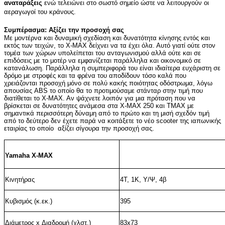
αναταράξεις
ενώ τελειώνει στο σωστό σημείο ώστε να λειτουργούν οι
αεραγωγοί του κράνους.
Συμπέρασμα: Aξίζει την προσοχή σας
Με μοντέρνα και δυναμική σχεδίαση και δυνατότητα κίνησης εντός και
εκτός των τειχών, το X-MAX δείχνει να τα έχει όλα. Αυτό γιατί ούτε στον
τομέα των χώρων υπολείπεται του ανταγωνισμού αλλά ούτε και σε
επιδόσεις με το μοτέρ να εμφανίζεται παράλληλα και οικονομικό σε
κατανάλωση. Παράλληλα η συμπεριφορά του είναι ιδιαίτερα ευχάριστη σε
δρόμο με στροφές και τα φρένα του αποδίδουν τόσο καλά που
χρειάζονται προσοχή μόνο σε πολύ κακής ποιότητας οδόστρωμα, λόγω
απουσίας ABS το οποίο θα το προτιμούσαμε στάνταρ στην τιμή που
διατίθεται το Χ-ΜΑΧ. Αν ψάχνετε λοιπόν για μια πρόταση που να
βρίσκεται σε δυνατότητες ανάμεσα στα Χ-ΜΑΧ 250 και ΤΜΑΧ με
σημαντικά περισσότερη δύναμη από το πρώτο και τη μισή σχεδόν τιμή
από το δεύτερο δεν έχετε παρά να κοιτάξετε το νέο scooter της ιαπωνικής
εταιρίας το οποίο αξίζει σίγουρα την προσοχή σας.
Yamaha X-MAX
Κινητήρας
4T, 1Κ
, Y/
Ψ
, 4
β
Κυβισμός (κ.εκ.)
395
Διάμετρος
x
Διαδρομή (χλστ.)
83
x
73