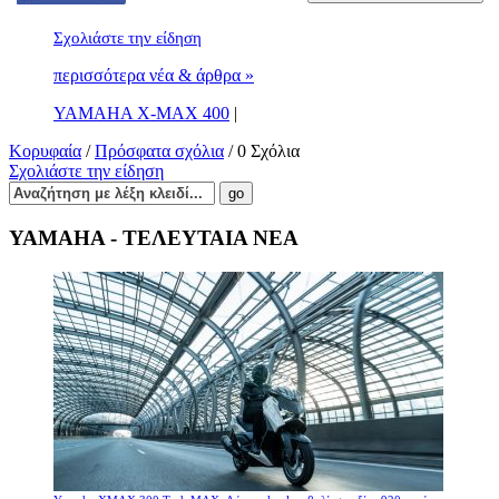
Σχολιάστε την είδηση
περισσότερα νέα & άρθρα »
YAMAHA X-MAX 400
|
Κορυφαία
/
Πρόσφατα σχόλια
/ 0 Σχόλια
Σχολιάστε την είδηση
YAMAHA - ΤΕΛΕΥΤΑΙΑ ΝΕΑ