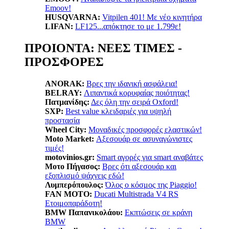
Emoov!
HUSQVARNA:
Vitpilen 401! Με νέο κινητήρα
LIFAN:
LF125...απόκτησε το με 1.799ε!
ΠΡΟΙΟΝΤΑ: ΝΕΕΣ ΤΙΜΕΣ -
ΠΡΟΣΦΟΡΕΣ
ANORAK:
Βρες την ιδανική ασφάλεια!
BELRAY:
Λιπαντικά κορυφαίας ποιότητας!
Πατμανίδης:
Δες όλη την σειρά Oxford!
SXP:
Βest value κλειδαριές για υψηλή
προστασία
Wheel City:
Μοναδικές προσφορές ελαστικών!
Moto Market:
Αξεσουάρ σε ασυναγώνιστες
τιμές!
motovinios.gr:
Smart αγορές για smart αναβάτες
Μοτο Πήγασος:
Βρες ότι αξεσουάρ και
εξοπλισμό ψάχνεις εδώ!
Λυμπερόπουλος:
Όλος ο κόσμος της Piaggio!
FAN MOTO:
Ducati Multistrada V4 RS
Ετοιμοπαράδοτη!
BMW Παπανικολάου:
Εκπτώσεις σε κράνη
BMW