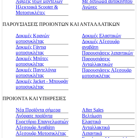
Αφίξεις νέων μοντέλων
Με δίπλωμα αυτοκινήτου
Ηλεκτρικά Scooter &
Αγώνες
Μοτοσυκλέτες
ΠΑΡΟΥΣΙΑΣΕΙΣ ΠΡΟΙΟΝΤΩΝ ΚΑΙ ΑΝΤΑΛΛΑΤΙΚΩΝ
Δοκιμές Κρανών
Δοκιμές Ελαστικών
μοτοσυκλέτας
Δοκιμές Αξεσουάρ
Δοκιμές Γάντια
αναβάτη
μοτοσυκλέτας
Παρουσιάσεις λιπαντικών
Δοκιμές Μπότες
Παρουσιάσεις
μοτοσυκλέτας
Ανταλλακτικών
Δοκιμές Παντελόνια
Παρουσιάσεις Αξεσουάρ
μοτοσυκλέτας
μοτοσυκλέτας
Δοκιμές Jacket - Μπουφάν
μοτοσυκλέτας
ΠΡΟΙΟΝΤΑ ΚΑΙ ΥΠΗΡΕΣΙΕΣ
Νέα Προϊόντα σήμερα
Αfter Sales
Αγόρασε προϊόντα
Βελτίωση
Ευρετήριο Επαγγελματιών
Ελαστικά
Αξεσουάρ Αναβάτη
Ανταλλακτικά
Αξεσουάρ Μοτοσικλέτας
Λιπαντικά