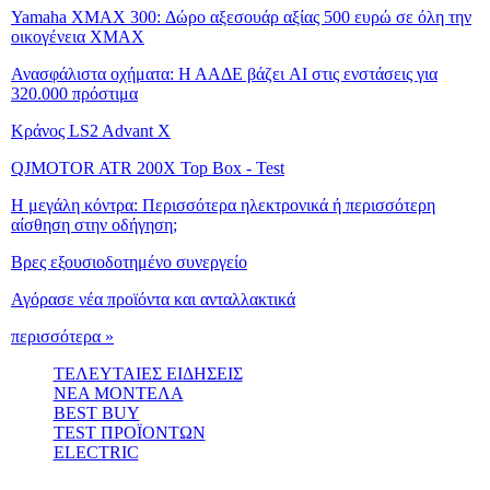
Yamaha XMAX 300: Δώρο αξεσουάρ αξίας 500 ευρώ σε όλη την
οικογένεια XMAX
Ανασφάλιστα οχήματα: Η ΑΑΔΕ βάζει AI στις ενστάσεις για
320.000 πρόστιμα
Κράνος LS2 Advant X
QJMOTOR ATR 200X Top Box - Test
Η μεγάλη κόντρα: Περισσότερα ηλεκτρονικά ή περισσότερη
αίσθηση στην οδήγηση;
Βρες εξουσιοδοτημένο συνεργείο
Αγόρασε νέα προϊόντα και ανταλλακτικά
περισσότερα »
ΤΕΛΕΥΤΑΙΕΣ ΕΙΔΗΣΕΙΣ
ΝΕΑ ΜΟΝΤΕΛΑ
BEST BUY
TEST ΠΡΟΪΟΝΤΩΝ
ELECTRIC