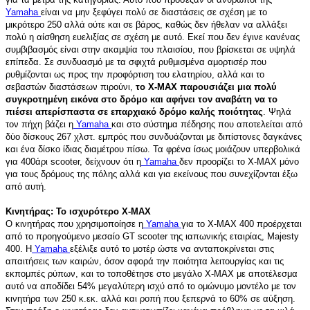
Yamaha
είναι να μην ξεφύγει πολύ σε διαστάσεις σε σχέση με το
μικρότερο 250 αλλά ούτε και σε βάρος, καθώς δεν ήθελαν να αλλάξει
πολύ η αίσθηση ευελιξίας σε σχέση με αυτό. Εκεί που δεν έγινε κανένας
συμβιβασμός είναι στην ακαμψία του πλαισίου, που βρίσκεται σε υψηλά
επίπεδα. Σε συνδυασμό με τα σφιχτά ρυθμισμένα αμορτισέρ που
ρυθμίζονται ως προς την προφόρτιση του ελατηρίου, αλλά και το
σεβαστών διαστάσεων πιρούνι,
το X-MAX παρουσιάζει μια πολύ
συγκροτημένη εικόνα στο δρόμο και αφήνει τον αναβάτη να το
πιέσει απερίσπαστα σε επαρχιακό δρόμο καλής ποιότητας
. Ψηλά
τον πήχη βάζει η
Yamaha
και στο σύστημα πέδησης που αποτελείται από
δύο δίσκους 267 χλστ. εμπρός που συνδυάζονται με διπίστονες δαγκάνες
και ένα δίσκο ίδιας διαμέτρου πίσω. Τα φρένα ίσως μοιάζουν υπερβολικά
για 400άρι scooter, δείχνουν ότι η
Yamaha
δεν προορίζει το X-MAX μόνο
για τους δρόμους της πόλης αλλά και για εκείνους που συνεχίζονται έξω
από αυτή.
Κινητήρας: Το ισχυρότερο Χ-ΜΑΧ
Ο κινητήρας που χρησιμοποίησε η
Yamaha
για το X-MAX 400 προέρχεται
από το προηγούμενο μεσαίο GT scooter της ιαπωνικής εταιρίας, Majesty
400. Η
Yamaha
εξέλιξε αυτό το μοτέρ ώστε να ανταποκρίνεται στις
απαιτήσεις των καιρών, όσον αφορά την ποιότητα λειτουργίας και τις
εκπομπές ρύπων, και το τοποθέτησε στο μεγάλο Χ-ΜΑΧ με αποτέλεσμα
αυτό να αποδίδει 54% μεγαλύτερη ισχύ από το ομώνυμο μοντέλο με τον
κινητήρα των 250 κ.εκ. αλλά και ροπή που ξεπερνά το 60% σε αύξηση.