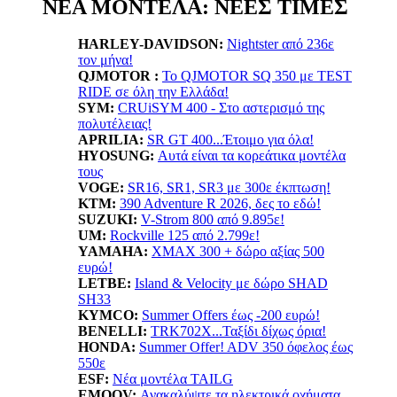
ΝΕΑ ΜΟΝΤΕΛΑ: ΝΕΕΣ ΤΙΜΕΣ
HARLEY-DAVIDSON:
Nightster από 236ε
τον μήνα!
QJMOTOR :
Το QJMOTOR SQ 350 με TEST
RIDE σε όλη την Ελλάδα!
SYM:
CRUiSYM 400 - Στο αστερισμό της
πολυτέλειας!
APRILIA:
SR GT 400...Έτοιμο για όλα!
HYOSUNG:
Αυτά είναι τα κορεάτικα μοντέλα
τους
VOGE:
SR16, SR1, SR3 με 300ε έκπτωση!
KTM:
390 Adventure R 2026, δες το εδώ!
SUZUKI:
V-Strom 800 από 9.895ε!
UM:
Rockville 125 από 2.799ε!
YAMAHA
:
XMAX 300 + δώρο αξίας 500
ευρώ!
LETBE:
Island & Velocity με δώρο SHAD
SH33
KYMCO:
Summer Offers έως -200 ευρώ!
BENELLI:
TRK702X...Ταξίδι δίχως όρια!
HONDA:
Summer Offer! ADV 350 όφελος έως
550ε
ESF:
Νέα μοντέλα TAILG
EMOOV:
Ανακαλύψτε τα ηλεκτρικά οχήματα