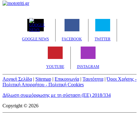
GOOGLE NEWS
FACEBOOK
TWITTER
YOUTUBE
INSTAGRAM
Αρχική Σελίδα
|
Sitemap
|
Επικοινωνία
|
Ταυτότητα
|
Όροι Χρήσης -
Πολιτική Απορρήτου - Πολιτική Cookies
Δήλωση συμμόρφωσης με τη σύσταση (ΕΕ) 2018/334
Copyright © 2026
mototriti.gr | Ταυτότητα
Επωνυμία Επιχείρησης:
AUTO ΤΡΙΤΗ ΑΕ
Έδρα - Γραφεία:
Λεωφόρος Αμαρουσίου 14 - Νέο Ηράκλειο,
Τ.Κ. 141 22