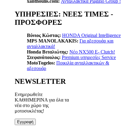
xanthoulis.com:
Ανταλλακτικά Piaggio Group !
ΥΠΗΡΕΣΙΕΣ: ΝΕΕΣ ΤΙΜΕΣ -
ΠΡΟΣΦΟΡΕΣ
Βύνιος Κώστας:
ΗΟΝDA Original Intelligence
MPS MANOLAKAKIS:
Για αξεσουάρ και
ανταλλακτικά!
Honda Βιταλιώτης:
Nέο ΝΧ500 Ε- Clutch!
Στεφανόπουλος:
Premium υπηρεσίες Service
MotoTogelos:
Ποικιλία ανταλλακτικών &
αξεσουάρ
NEWSLETTER
Ενημερωθείτε
ΚΑΘΗΜΕΡΙΝΑ για όλα τα
νέα στο χώρο της
μοτοσυκλέτας!
Εγγραφή