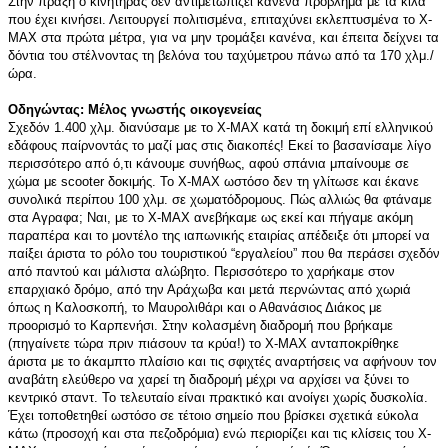
Στην πράξη ο κινητήρας δεν αντιμετωπίζει κανένα πρόβλημα με τα κιλά
που έχει κινήσει. Λειτουργεί πολιτισμένα, επιταχύνει εκλεπτυσμένα το X-
MAX στα πρώτα μέτρα, για να μην τρομάξει κανένα, και έπειτα δείχνει τα
δόντια του στέλνοντας τη βελόνα του ταχύμετρου πάνω από τα 170 χλμ./
ώρα.
Οδηγώντας: Μέλος γνωστής οικογενείας
Σχεδόν 1.400 χλμ. διανύσαμε με το X-MAX κατά τη δοκιμή επί ελληνικού
εδάφους παίρνοντάς το μαζί μας στις διακοπές! Εκεί το βασανίσαμε λίγο
περισσότερο από ό,τι κάνουμε συνήθως, αφού σπάνια μπαίνουμε σε
χώμα με scooter δοκιμής. Το X-MAX ωστόσο δεν τη γλίτωσε και έκανε
συνολικά περίπου 100 χλμ. σε χωματόδρομους. Πώς αλλιώς θα φτάναμε
στα Αγραφα; Ναι, με το X-MAX ανεβήκαμε ως εκεί και πήγαμε ακόμη
παραπέρα και το μοντέλο της ιαπωνικής εταιρίας απέδειξε ότι μπορεί να
παίξει άριστα το ρόλο του τουριστικού “εργαλείου” που θα περάσει σχεδόν
από παντού και μάλιστα αλώβητο. Περισσότερο το χαρήκαμε στον
επαρχιακό δρόμο, από την Αράχωβα και μετά περνώντας από χωριά
όπως η Καλοσκοπή, το Μαυρολιθάρι και ο Αθανάσιος Διάκος με
προορισμό το Καρπενήσι. Στην κολασμένη διαδρομή που βρήκαμε
(πηγαίνετε τώρα πριν πιάσουν τα κρύα!) το X-MAX ανταποκρίθηκε
άριστα με το άκαμπτο πλαίσιο και τις σφιχτές αναρτήσεις να αφήνουν τον
αναβάτη ελεύθερο να χαρεί τη διαδρομή μέχρι να αρχίσει να ξύνει το
κεντρικό σταντ. Το τελευταίο είναι πρακτικό και ανοίγει χωρίς δυσκολία.
Έχει τοποθετηθεί ωστόσο σε τέτοιο σημείο που βρίσκει σχετικά εύκολα
κάτω (προσοχή και στα πεζοδρόμια) ενώ περιορίζει και τις κλίσεις του Χ-