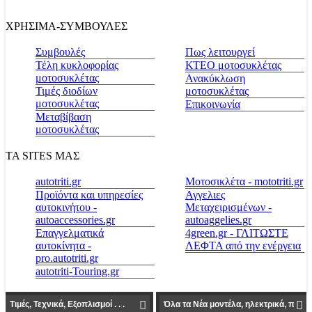
ΧΡΗΣΙΜΑ-ΣΥΜΒΟΥΛΕΣ
Συμβουλές
Πως λειτουργεί
Τέλη κυκλοφορίας
ΚΤΕΟ μοτοσυκλέτας
μοτοσυκλέτας
Ανακύκλωση
Τιμές διοδίων
μοτοσυκλέτας
μοτοσυκλέτας
Επικοινωνία
Μεταβίβαση
μοτοσυκλέτας
ΤΑ SITES ΜΑΣ
autotriti.gr
Μοτοσικλέτα - mototriti.gr
Προϊόντα και υπηρεσίες
Αγγελιες
αυτοκινήτου -
Μεταχειρισμένων -
autoaccessories.gr
autoaggelies.gr
Επαγγελματικά
4green.gr - ΓΛΙΤΩΣΤΕ
αυτοκίνητα -
ΛΕΦΤΑ από την ενέργεια
pro.autotriti.gr
autotriti-Touring.gr