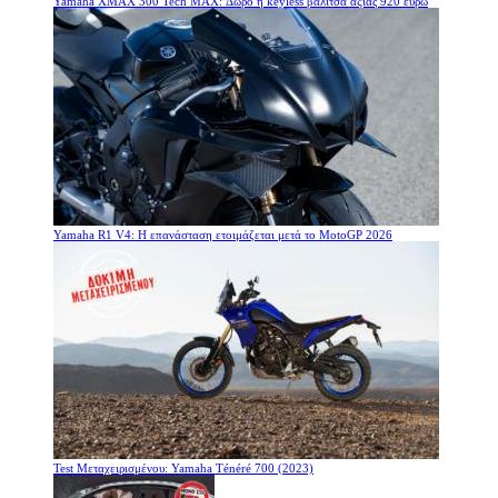
Yamaha XMAX 300 Tech MAX: Δώρο η keyless βαλίτσα αξίας 920 ευρώ
Yamaha R1 V4: Η επανάσταση ετοιμάζεται μετά το MotoGP 2026
Test Μεταχειρισμένου: Yamaha Ténéré 700 (2023)