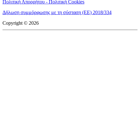
Πολιτική Απορρήτου - Πολιτική Cookies
Δήλωση συμμόρφωσης με τη σύσταση (ΕΕ) 2018/334
Copyright © 2026
mototriti.gr | Ταυτότητα
Επωνυμία Επιχείρησης:
AUTO ΤΡΙΤΗ ΑΕ
Έδρα - Γραφεία:
Λεωφόρος Αμαρουσίου 14 - Νέο Ηράκλειο,
Τ.Κ. 141 22
Νομική Μορφή:
ΕΚΔΟΤΙΚΗ ΕΤΑΙΡΕΙΑ
Α.Φ.Μ.:
998384177
Δ.Ο.Υ.:
ΚΕΦΟΔΕ
Στοιχεία Επικοινωνίας:
E-mail:
info@mototriti.gr
Τηλέφωνο:
211 1085500
Ιστοσελίδα:
www.mototriti.gr
Διοικητικά Στελέχη
Ιδιοκτήτες & Κύριοι Μέτοχοι:
Δανάη Τριανταφύλλη – Δάφνη
Τριανταφύλλη
Νόμιμος εκπρόσωπος - Διευθυντής:
Νίκος Καρανάσιος
Διευθυντής σύνταξης:
Παναγιώτης Σιώπης
Διαχειριστής ονόματος τομέα:
ΑUTO ΤΡΙΤΗ Α.Ε.