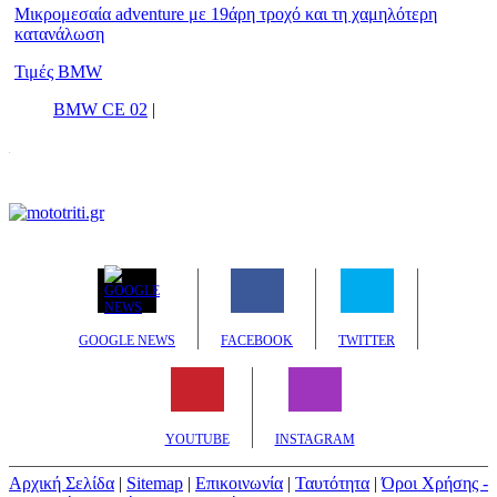
Μικρομεσαία adventure με 19άρη τροχό και τη χαμηλότερη
κατανάλωση
Τιμές BMW
BMW CE 02
|
GOOGLE NEWS
FACEBOOK
TWITTER
YOUTUBE
INSTAGRAM
Αρχική Σελίδα
|
Sitemap
|
Επικοινωνία
|
Ταυτότητα
|
Όροι Χρήσης -