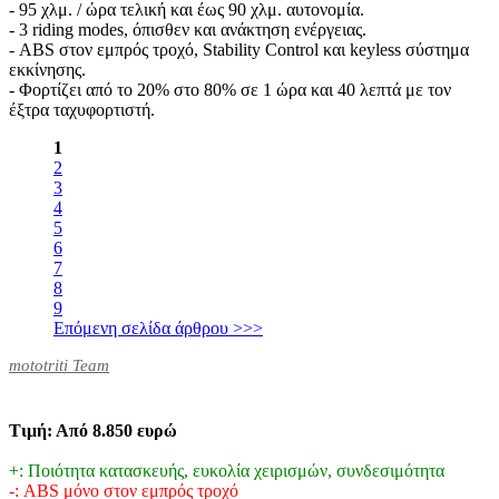
- 95 χλμ. / ώρα τελική και έως 90 χλμ. αυτονομία.
- 3 riding modes, όπισθεν και ανάκτηση ενέργειας.
- ABS στον εμπρός τροχό, Stability Control και keyless σύστημα
εκκίνησης.
- Φορτίζει από το 20% στο 80% σε 1 ώρα και 40 λεπτά με τον
έξτρα ταχυφορτιστή.
1
2
3
4
5
6
7
8
9
Επόμενη σελίδα άρθρου >>>
mototriti Team
Τιμή: Από 8.850 ευρώ
+: Ποιότητα κατασκευής, ευκολία χειρισμών, συνδεσιμότητα
-: ABS μόνο στον εμπρός τροχό