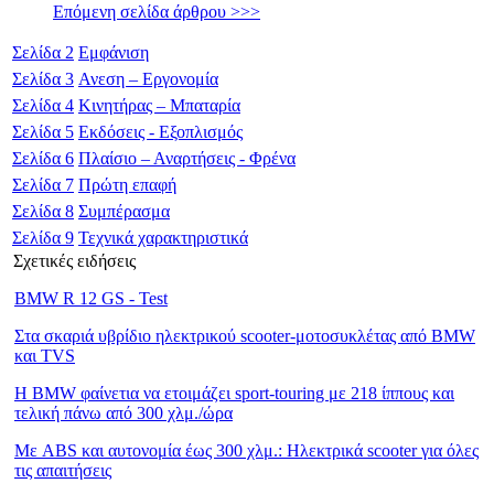
Επόμενη σελίδα άρθρου >>>
Σελίδα
2
Εμφάνιση
Σελίδα
3
Ανεση – Εργονομία
Σελίδα
4
Κινητήρας – Μπαταρία
Σελίδα
5
Εκδόσεις - Εξοπλισμός
Σελίδα
6
Πλαίσιο – Αναρτήσεις - Φρένα
Σελίδα
7
Πρώτη επαφή
Σελίδα
8
Συμπέρασμα
Σελίδα
9
Τεχνικά χαρακτηριστικά
Σχετικές ειδήσεις
BMW R 12 GS - Test
Στα σκαριά υβρίδιο ηλεκτρικού scooter-μοτοσυκλέτας από BMW
και TVS
Η BMW φαίνετια να ετοιμάζει sport-touring με 218 ίππους και
τελική πάνω από 300 χλμ./ώρα
Με ABS και αυτονομία έως 300 χλμ.: Ηλεκτρικά scooter για όλες
τις απαιτήσεις