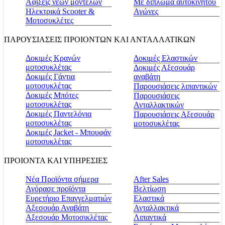
Αφίξεις νέων μοντέλων
Με δίπλωμα αυτοκινήτου
Ηλεκτρικά Scooter &
Αγώνες
Μοτοσυκλέτες
ΠΑΡΟΥΣΙΑΣΕΙΣ ΠΡΟΙΟΝΤΩΝ ΚΑΙ ΑΝΤΑΛΛΑΤΙΚΩΝ
Δοκιμές Κρανών
Δοκιμές Ελαστικών
μοτοσυκλέτας
Δοκιμές Αξεσουάρ
Δοκιμές Γάντια
αναβάτη
μοτοσυκλέτας
Παρουσιάσεις λιπαντικών
Δοκιμές Μπότες
Παρουσιάσεις
μοτοσυκλέτας
Ανταλλακτικών
Δοκιμές Παντελόνια
Παρουσιάσεις Αξεσουάρ
μοτοσυκλέτας
μοτοσυκλέτας
Δοκιμές Jacket - Μπουφάν
μοτοσυκλέτας
ΠΡΟΙΟΝΤΑ ΚΑΙ ΥΠΗΡΕΣΙΕΣ
Νέα Προϊόντα σήμερα
Αfter Sales
Αγόρασε προϊόντα
Βελτίωση
Ευρετήριο Επαγγελματιών
Ελαστικά
Αξεσουάρ Αναβάτη
Ανταλλακτικά
Αξεσουάρ Μοτοσικλέτας
Λιπαντικά