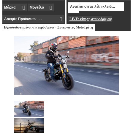
LIVE: κίνηση στους δρόμους
Εξουσιοδοτημένοι αντιπρόσωποι - Συνεργάτες MotoΤρίτη