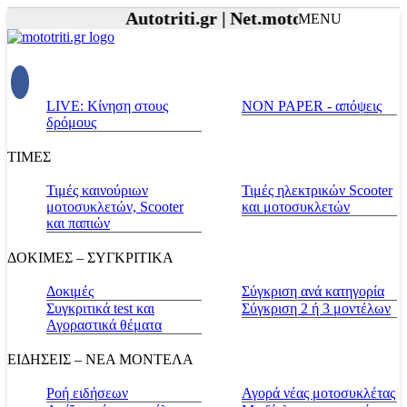
Autotriti.gr |
Net.mototriti.gr |
Προϊό
MENU
LIVE: Κίνηση στους
NON PAPER - απόψεις
δρόμους
ΤΙΜΕΣ
Τιμές καινούριων
Τιμές ηλεκτρικών Scooter
μοτοσυκλετών, Scooter
και μοτοσυκλετών
και παπιών
ΔΟΚΙΜΕΣ – ΣΥΓΚΡΙΤΙΚΑ
Δοκιμές
Σύγκριση ανά κατηγορία
Συγκριτικά test και
Σύγκριση 2 ή 3 μοντέλων
Αγοραστικά θέματα
ΕΙΔΗΣΕΙΣ – ΝΕΑ ΜΟΝΤΕΛΑ
Ροή ειδήσεων
Αγορά νέας μοτοσυκλέτας