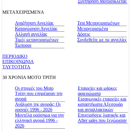
Συντήρηση Μοτοσικλέτας
ΜΕΤΑΧΕΙΡΙΣΜΕΝΑ
Αναζήτηση Αγγελίας
Test Μεταχειρισμένων
Καταχώρηση Αγγελίας
Μεταχειρισμένα
Αλλαγή αγγελίας
Δόσεις
Τιμές μεταχειρισμένων
Συνδεθείτε με τις αγγελίες
Έμποροι
ΠΕΡΙΟΔΙΚΟ
ΕΠΙΚΟΙΝΩΝΙΑ
ΤΑΥΤΟΤΗΤΑ
30 ΧΡΟΝΙΑ MOTO ΤΡΙΤΗ
Οι στιγμές του Moto
Εταιρείες και μάρκες
Τρίτη που επηρέασαν την
αφιερώματα
αγορά
Εισαγωγικές εταιρείες και
Ανάλυση της αγοράς: Οι
καταστήματα Αξεσουάρ
χρονιές 1996 - 2026
και ανταλλακτικών
Μοντέλα ορόσημα για την
Επιχειρήσεις λιανικής και
ελληνική αγορά 1996 -
After sales που ξεχώρισαν
2026