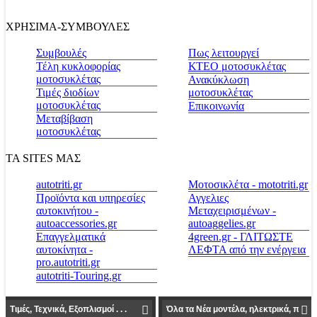
ΧΡΗΣΙΜΑ-ΣΥΜΒΟΥΛΕΣ
Συμβουλές
Πως λειτουργεί
Τέλη κυκλοφορίας
ΚΤΕΟ μοτοσυκλέτας
μοτοσυκλέτας
Ανακύκλωση
Τιμές διοδίων
μοτοσυκλέτας
μοτοσυκλέτας
Επικοινωνία
Μεταβίβαση
μοτοσυκλέτας
ΤΑ SITES ΜΑΣ
autotriti.gr
Μοτοσικλέτα - mototriti.gr
Προϊόντα και υπηρεσίες
Αγγελιες
αυτοκινήτου -
Μεταχειρισμένων -
autoaccessories.gr
autoaggelies.gr
Επαγγελματικά
4green.gr - ΓΛΙΤΩΣΤΕ
αυτοκίνητα -
ΛΕΦΤΑ από την ενέργεια
pro.autotriti.gr
autotriti-Touring.gr