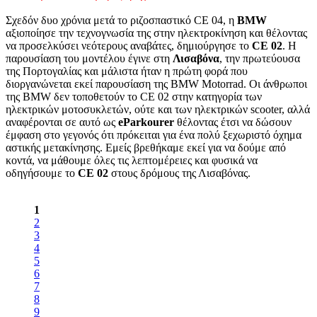
Σχεδόν δυο χρόνια μετά το ριζοσπαστικό CE 04, η
BMW
αξιοποίησε την τεχνογνωσία της στην ηλεκτροκίνηση και θέλοντας
να προσελκύσει νεότερους αναβάτες, δημιούργησε το
CE 02
. Η
παρουσίαση του μοντέλου έγινε στη
Λισαβόνα
, την πρωτεύουσα
της Πορτογαλίας και μάλιστα ήταν η πρώτη φορά που
διοργανώνεται εκεί παρουσίαση της BMW Motorrad. Οι άνθρωποι
της BMW δεν τοποθετούν το CE 02 στην κατηγορία των
ηλεκτρικών μοτοσυκλετών, ούτε και των ηλεκτρικών scooter, αλλά
αναφέρονται σε αυτό ως
eParkourer
θέλοντας έτσι να δώσουν
έμφαση στο γεγονός ότι πρόκειται για ένα πολύ ξεχωριστό όχημα
αστικής μετακίνησης. Εμείς βρεθήκαμε εκεί για να δούμε από
κοντά, να μάθουμε όλες τις λεπτομέρειες και φυσικά να
οδηγήσουμε το
CE 02
στους δρόμους της Λισαβόνας.
1
2
3
4
5
6
7
8
9