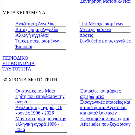
Συντήρηση Μοτοσικλέτας
ΜΕΤΑΧΕΙΡΙΣΜΕΝΑ
Αναζήτηση Αγγελίας
Test Μεταχειρισμένων
Καταχώρηση Αγγελίας
Μεταχειρισμένα
Αλλαγή αγγελίας
Δόσεις
Τιμές μεταχειρισμένων
Συνδεθείτε με τις αγγελίες
Έμποροι
ΠΕΡΙΟΔΙΚΟ
ΕΠΙΚΟΙΝΩΝΙΑ
ΤΑΥΤΟΤΗΤΑ
30 ΧΡΟΝΙΑ MOTO ΤΡΙΤΗ
Οι στιγμές του Moto
Εταιρείες και μάρκες
Τρίτη που επηρέασαν την
αφιερώματα
αγορά
Εισαγωγικές εταιρείες και
Ανάλυση της αγοράς: Οι
καταστήματα Αξεσουάρ
χρονιές 1996 - 2026
και ανταλλακτικών
Μοντέλα ορόσημα για την
Επιχειρήσεις λιανικής και
ελληνική αγορά 1996 -
After sales που ξεχώρισαν
2026