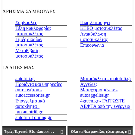
ΧΡΗΣΙΜΑ-ΣΥΜΒΟΥΛΕΣ
Συμβουλές
Πως λειτουργεί
Τέλη κυκλοφορίας
ΚΤΕΟ μοτοσυκλέτας
μοτοσυκλέτας
Ανακύκλωση
Τιμές διοδίων
μοτοσυκλέτας
μοτοσυκλέτας
Επικοινωνία
Μεταβίβαση
μοτοσυκλέτας
ΤΑ SITES ΜΑΣ
autotriti.gr
Μοτοσικλέτα - mototriti.gr
Προϊόντα και υπηρεσίες
Αγγελιες
αυτοκινήτου -
Μεταχειρισμένων -
autoaccessories.gr
autoaggelies.gr
Επαγγελματικά
4green.gr - ΓΛΙΤΩΣΤΕ
αυτοκίνητα -
ΛΕΦΤΑ από την ενέργεια
pro.autotriti.gr
autotriti-Touring.gr