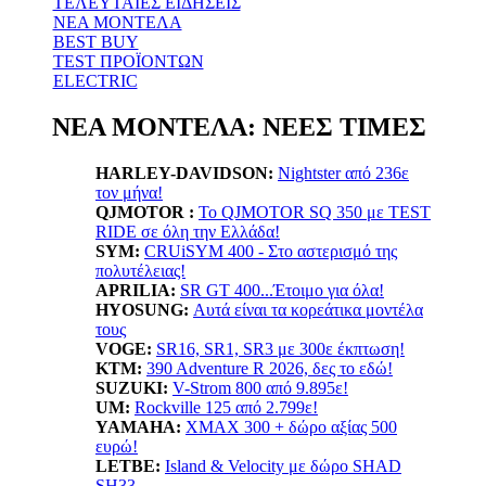
ΤΕΛΕΥΤΑΙΕΣ ΕΙΔΗΣΕΙΣ
ΝΕΑ ΜΟΝΤΕΛΑ
BEST BUY
TEST ΠΡΟΪΟΝΤΩΝ
ELECTRIC
ΝΕΑ ΜΟΝΤΕΛΑ: ΝΕΕΣ ΤΙΜΕΣ
HARLEY-DAVIDSON:
Nightster από 236ε
τον μήνα!
QJMOTOR :
Το QJMOTOR SQ 350 με TEST
RIDE σε όλη την Ελλάδα!
SYM:
CRUiSYM 400 - Στο αστερισμό της
πολυτέλειας!
APRILIA:
SR GT 400...Έτοιμο για όλα!
HYOSUNG:
Αυτά είναι τα κορεάτικα μοντέλα
τους
VOGE:
SR16, SR1, SR3 με 300ε έκπτωση!
KTM:
390 Adventure R 2026, δες το εδώ!
SUZUKI:
V-Strom 800 από 9.895ε!
UM:
Rockville 125 από 2.799ε!
YAMAHA
:
XMAX 300 + δώρο αξίας 500
ευρώ!
LETBE:
Island & Velocity με δώρο SHAD
SH33