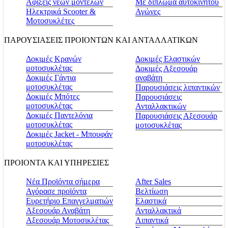
Αφίξεις νέων μοντέλων
Με δίπλωμα αυτοκινήτου
Ηλεκτρικά Scooter &
Αγώνες
Μοτοσυκλέτες
ΠΑΡΟΥΣΙΑΣΕΙΣ ΠΡΟΙΟΝΤΩΝ ΚΑΙ ΑΝΤΑΛΛΑΤΙΚΩΝ
Δοκιμές Κρανών
Δοκιμές Ελαστικών
μοτοσυκλέτας
Δοκιμές Αξεσουάρ
Δοκιμές Γάντια
αναβάτη
μοτοσυκλέτας
Παρουσιάσεις λιπαντικών
Δοκιμές Μπότες
Παρουσιάσεις
μοτοσυκλέτας
Ανταλλακτικών
Δοκιμές Παντελόνια
Παρουσιάσεις Αξεσουάρ
μοτοσυκλέτας
μοτοσυκλέτας
Δοκιμές Jacket - Μπουφάν
μοτοσυκλέτας
ΠΡΟΙΟΝΤΑ ΚΑΙ ΥΠΗΡΕΣΙΕΣ
Νέα Προϊόντα σήμερα
Αfter Sales
Αγόρασε προϊόντα
Βελτίωση
Ευρετήριο Επαγγελματιών
Ελαστικά
Αξεσουάρ Αναβάτη
Ανταλλακτικά
Αξεσουάρ Μοτοσικλέτας
Λιπαντικά