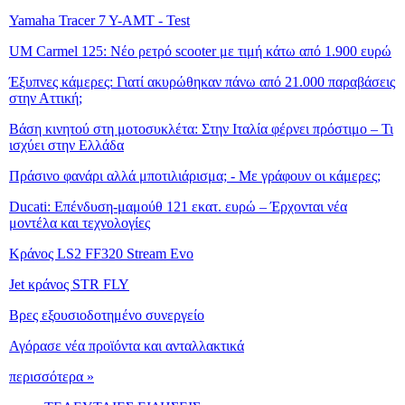
Yamaha Tracer 7 Y-AMT - Test
UM Carmel 125: Νέο ρετρό scooter με τιμή κάτω από 1.900 ευρώ
Έξυπνες κάμερες: Γιατί ακυρώθηκαν πάνω από 21.000 παραβάσεις
στην Αττική;
Βάση κινητού στη μοτοσυκλέτα: Στην Ιταλία φέρνει πρόστιμο – Τι
ισχύει στην Ελλάδα
Πράσινο φανάρι αλλά μποτιλιάρισμα; - Με γράφουν οι κάμερες;
Ducati: Επένδυση-μαμούθ 121 εκατ. ευρώ – Έρχονται νέα
μοντέλα και τεχνολογίες
Κράνος LS2 FF320 Stream Evo
Jet κράνος STR FLY
Βρες εξουσιοδοτημένο συνεργείο
Αγόρασε νέα προϊόντα και ανταλλακτικά
περισσότερα »