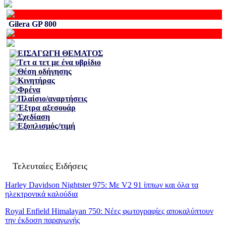
Gilera GP 800
ΕΙΣΑΓΩΓΗ ΘΕΜΑΤΟΣ
Tετ α τετ με ένα υβρίδιο
Θέση οδήγησης
Kινητήρας
Φρένα
Πλαίσιο/αναρτήσεις
Έξτρα αξεσουάρ
Σχεδίαση
Εξοπλισμός/τιμή
Τελευταίες Ειδήσεις
Harley Davidson Nightster 975: Με V2 91 ίππων και όλα τα
ηλεκτρονικά καλούδια
Royal Enfield Himalayan 750: Νέες φωτογραφίες αποκαλύπτουν
την έκδοση παραγωγής