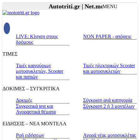
Autotriti.gr |
Net.mototriti.gr |
Προ
MENU
LIVE: Κίνηση στους
NON PAPER - απόψεις
δρόμους
ΤΙΜΕΣ
Τιμές καινούριων
Τιμές ηλεκτρικών Scooter
μοτοσυκλετών, Scooter
και μοτοσυκλετών
και παπιών
ΔΟΚΙΜΕΣ – ΣΥΓΚΡΙΤΙΚΑ
Δοκιμές
Σύγκριση ανά κατηγορία
Συγκριτικά test και
Σύγκριση 2 ή 3 μοντέλων
Αγοραστικά θέματα
ΕΙΔΗΣΕΙΣ – ΝΕΑ ΜΟΝΤΕΛΑ
Ροή ειδήσεων
Αγορά νέας μοτοσυκλέτας