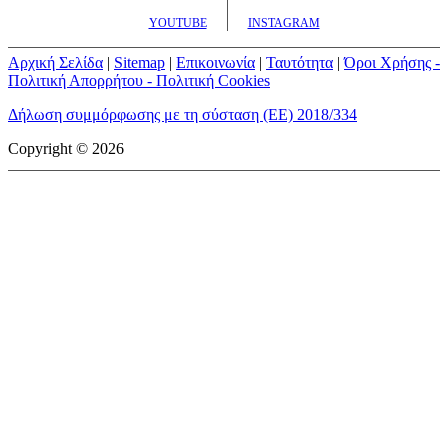
YOUTUBE
INSTAGRAM
Αρχική Σελίδα
|
Sitemap
|
Επικοινωνία
|
Ταυτότητα
|
Όροι Χρήσης -
Πολιτική Απορρήτου - Πολιτική Cookies
Δήλωση συμμόρφωσης με τη σύσταση (ΕΕ) 2018/334
Copyright © 2026
mototriti.gr | Ταυτότητα
Επωνυμία Επιχείρησης:
AUTO ΤΡΙΤΗ ΑΕ
Έδρα - Γραφεία:
Λεωφόρος Αμαρουσίου 14 - Νέο Ηράκλειο,
Τ.Κ. 141 22
Νομική Μορφή:
ΕΚΔΟΤΙΚΗ ΕΤΑΙΡΕΙΑ
Α.Φ.Μ.:
998384177
Δ.Ο.Υ.:
ΚΕΦΟΔΕ
Στοιχεία Επικοινωνίας:
E-mail:
info@mototriti.gr
Τηλέφωνο:
211 1085500
Ιστοσελίδα:
www.mototriti.gr
Διοικητικά Στελέχη