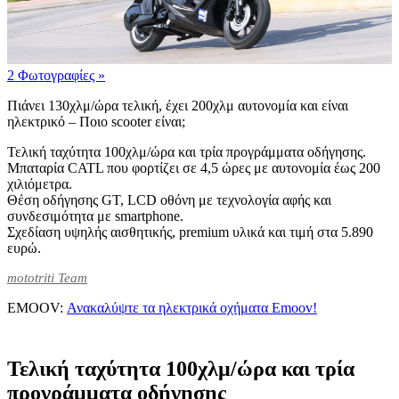
2 Φωτογραφίες
»
Πιάνει 130χλμ/ώρα τελική, έχει 200χλμ αυτονομία και είναι
ηλεκτρικό – Ποιο scooter είναι;
Τελική ταχύτητα 100χλμ/ώρα και τρία προγράμματα οδήγησης.
Μπαταρία CATL που φορτίζει σε 4,5 ώρες με αυτονομία έως 200
χιλιόμετρα.
Θέση οδήγησης GT, LCD οθόνη με τεχνολογία αφής και
συνδεσιμότητα με smartphone.
Σχεδίαση υψηλής αισθητικής, premium υλικά και τιμή στα 5.890
ευρώ.
mototriti Team
EMOOV:
Ανακαλύψτε τα ηλεκτρικά οχήματα Emoov!
Τελική ταχύτητα 100χλμ/ώρα και τρία
προγράμματα οδήγησης