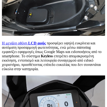
Η μεγάλη οθόνη
LCD αφής
προσφέρει υψηλή ευκρίνεια και
αυτόματη προσαρμογή φωτεινότητας, ενώ μέσω mirroring
εμφανίζει εφαρμογές όπως Google Maps και ειδοποιήσεις από το
smartphone. Το σύστημα
Keyless
επιτρέπει απομακρυσμένη
εκκίνηση, εντοπισμό και λειτουργία συναγερμού από ειδικό
χειριστήριο, προσθέτοντας επίπεδο ευκολίας που δεν συναντάται
εύκολα στην κατηγορία.