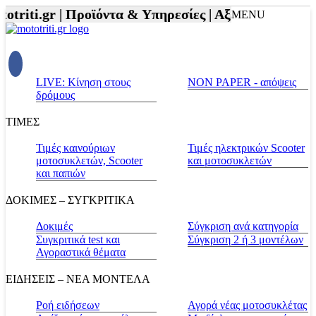
riti.gr |
Προϊόντα & Υπηρεσίες |
Αξεσουάρ Αναβάτη
MENU
LIVE: Κίνηση στους
NON PAPER - απόψεις
δρόμους
ΤΙΜΕΣ
Τιμές καινούριων
Τιμές ηλεκτρικών Scooter
μοτοσυκλετών, Scooter
και μοτοσυκλετών
και παπιών
ΔΟΚΙΜΕΣ – ΣΥΓΚΡΙΤΙΚΑ
Δοκιμές
Σύγκριση ανά κατηγορία
Συγκριτικά test και
Σύγκριση 2 ή 3 μοντέλων
Αγοραστικά θέματα
ΕΙΔΗΣΕΙΣ – ΝΕΑ ΜΟΝΤΕΛΑ
Ροή ειδήσεων
Αγορά νέας μοτοσυκλέτας