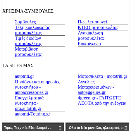
ΧΡΗΣΙΜΑ-ΣΥΜΒΟΥΛΕΣ
Συμβουλές
Πως λειτουργεί
Τέλη κυκλοφορίας
ΚΤΕΟ μοτοσυκλέτας
μοτοσυκλέτας
Ανακύκλωση
Τιμές διοδίων
μοτοσυκλέτας
μοτοσυκλέτας
Επικοινωνία
Μεταβίβαση
μοτοσυκλέτας
ΤΑ SITES ΜΑΣ
autotriti.gr
Μοτοσικλέτα - mototriti.gr
Προϊόντα και υπηρεσίες
Αγγελιες
αυτοκινήτου -
Μεταχειρισμένων -
autoaccessories.gr
autoaggelies.gr
Επαγγελματικά
4green.gr - ΓΛΙΤΩΣΤΕ
αυτοκίνητα -
ΛΕΦΤΑ από την ενέργεια
pro.autotriti.gr
autotriti-Touring.gr