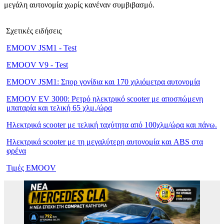
μεγάλη αυτονομία χωρίς κανέναν συμβιβασμό.
Σχετικές ειδήσεις
EMOOV JSM1 - Test
EMOOV V9 - Test
EMOOV JSM1: Σπορ γονίδια και 170 χιλιόμετρα αυτονομία
EMOOV EV 3000: Ρετρό ηλεκτρικό scooter με αποσπώμενη
μπαταρία και τελική 65 χλμ./ώρα
Ηλεκτρικά scooter με τελική ταχύτητα από 100χλμ/ώρα και πάνω.
Ηλεκτρικά scooter με τη μεγαλύτερη αυτονομία και ABS στα
φρένα
Τιμές EMOOV