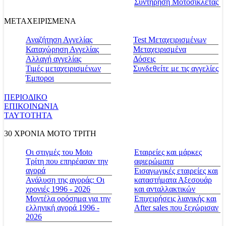
Συντήρηση Μοτοσικλέτας
ΜΕΤΑΧΕΙΡΙΣΜΕΝΑ
Αναζήτηση Αγγελίας
Test Μεταχειρισμένων
Καταχώρηση Αγγελίας
Μεταχειρισμένα
Αλλαγή αγγελίας
Δόσεις
Τιμές μεταχειρισμένων
Συνδεθείτε με τις αγγελίες
Έμποροι
ΠΕΡΙΟΔΙΚΟ
ΕΠΙΚΟΙΝΩΝΙΑ
ΤΑΥΤΟΤΗΤΑ
30 ΧΡΟΝΙΑ MOTO ΤΡΙΤΗ
Οι στιγμές του Moto
Εταιρείες και μάρκες
Τρίτη που επηρέασαν την
αφιερώματα
αγορά
Εισαγωγικές εταιρείες και
Ανάλυση της αγοράς: Οι
καταστήματα Αξεσουάρ
χρονιές 1996 - 2026
και ανταλλακτικών
Μοντέλα ορόσημα για την
Επιχειρήσεις λιανικής και
ελληνική αγορά 1996 -
After sales που ξεχώρισαν
2026