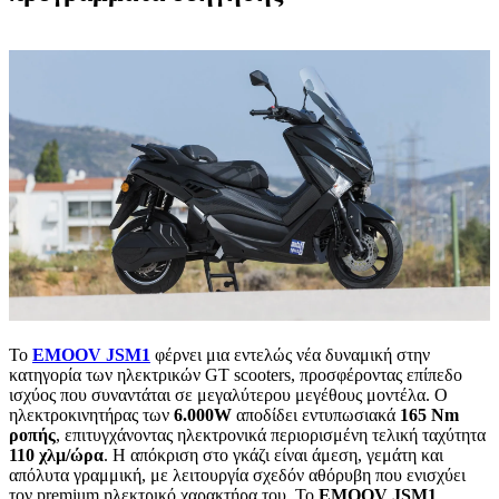
Το
EMOOV JSM1
φέρνει μια εντελώς νέα δυναμική στην
κατηγορία των ηλεκτρικών GT scooters, προσφέροντας επίπεδο
ισχύος που συναντάται σε μεγαλύτερου μεγέθους μοντέλα. Ο
ηλεκτροκινητήρας των
6.000W
αποδίδει εντυπωσιακά
165 Nm
ροπής
, επιτυγχάνοντας ηλεκτρονικά περιορισμένη τελική ταχύτητα
110 χλμ/ώρα
. Η απόκριση στο γκάζι είναι άμεση, γεμάτη και
απόλυτα γραμμική, με λειτουργία σχεδόν αθόρυβη που ενισχύει
τον premium ηλεκτρικό χαρακτήρα του. Το
EMOOV JSM1