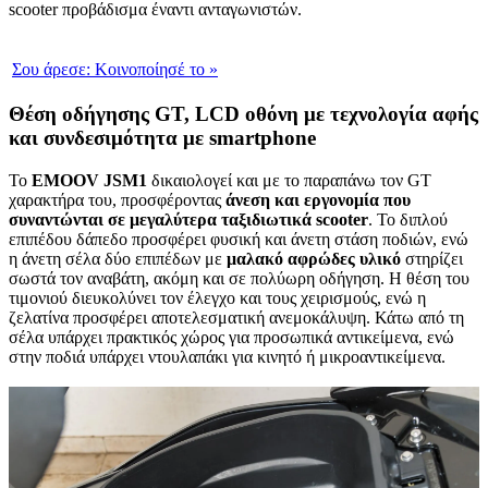
scooter προβάδισμα έναντι ανταγωνιστών.
Σου άρεσε:
Κοινοποίησέ το
»
Θέση οδήγησης GT, LCD οθόνη με τεχνολογία αφής
και συνδεσιμότητα με smartphone
Το
EMOOV JSM1
δικαιολογεί και με το παραπάνω τον GT
χαρακτήρα του, προσφέροντας
άνεση και εργονομία που
συναντώνται σε μεγαλύτερα ταξιδιωτικά scooter
. Το διπλού
επιπέδου δάπεδο προσφέρει φυσική και άνετη στάση ποδιών, ενώ
η άνετη σέλα δύο επιπέδων με
μαλακό αφρώδες υλικό
στηρίζει
σωστά τον αναβάτη, ακόμη και σε πολύωρη οδήγηση. Η θέση του
τιμονιού διευκολύνει τον έλεγχο και τους χειρισμούς, ενώ η
ζελατίνα προσφέρει αποτελεσματική ανεμοκάλυψη. Κάτω από τη
σέλα υπάρχει πρακτικός χώρος για προσωπικά αντικείμενα, ενώ
στην ποδιά υπάρχει ντουλαπάκι για κινητό ή μικροαντικείμενα.