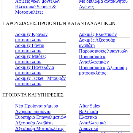
Αφίξεις νέων μοντέλων
Με δίπλωμα αυτοκινήτου
Ηλεκτρικά Scooter &
Αγώνες
Μοτοσυκλέτες
ΠΑΡΟΥΣΙΑΣΕΙΣ ΠΡΟΙΟΝΤΩΝ ΚΑΙ ΑΝΤΑΛΛΑΤΙΚΩΝ
Δοκιμές Κρανών
Δοκιμές Ελαστικών
μοτοσυκλέτας
Δοκιμές Αξεσουάρ
Δοκιμές Γάντια
αναβάτη
μοτοσυκλέτας
Παρουσιάσεις λιπαντικών
Δοκιμές Μπότες
Παρουσιάσεις
μοτοσυκλέτας
Ανταλλακτικών
Δοκιμές Παντελόνια
Παρουσιάσεις Αξεσουάρ
μοτοσυκλέτας
μοτοσυκλέτας
Δοκιμές Jacket - Μπουφάν
μοτοσυκλέτας
ΠΡΟΙΟΝΤΑ ΚΑΙ ΥΠΗΡΕΣΙΕΣ
Νέα Προϊόντα σήμερα
Αfter Sales
Αγόρασε προϊόντα
Βελτίωση
Ευρετήριο Επαγγελματιών
Ελαστικά
Αξεσουάρ Αναβάτη
Ανταλλακτικά
Αξεσουάρ Μοτοσικλέτας
Λιπαντικά