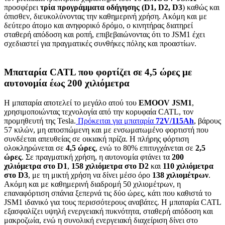
προσφέρει
τρία προγράμματα οδήγησης (D1, D2, D3
) καθώς και
όπισθεν, διευκολύνοντας την καθημερινή χρήση. Ακόμη και με
δεύτερο άτομο και ανηφορικό δρόμο, ο κινητήρας διατηρεί
σταθερή απόδοση και ροπή, επιβεβαιώνοντας ότι το JSM1 έχει
σχεδιαστεί για πραγματικές συνθήκες πόλης και προαστίων.
Μπαταρία CATL που φορτίζει σε 4,5 ώρες με
αυτονομία έως 200 χιλιόμετρα
Η μπαταρία αποτελεί το μεγάλο ατού του
EMOOV JSM1
,
χρησιμοποιώντας τεχνολογία από την κορυφαία CATL, τον
προμηθευτή της Tesla.
Πρόκειται για μπαταρία
72V/115Ah
, βάρους
57 κιλών, μη αποσπώμενη και με ενσωματωμένο φορτιστή που
συνδέεται απευθείας σε οικιακή πρίζα. Η πλήρης φόρτιση
ολοκληρώνεται σε
4,5 ώρες
, ενώ το 80% επιτυγχάνεται σε
2,5
ώρες
. Σε πραγματική χρήση, η αυτονομία φτάνει τα
200
χιλιόμετρα στο D1
,
158 χιλιόμετρα στο D2
και
110 χιλιόμετρα
στο D3
, με τη μικτή χρήση να δίνει μέσο όρο
138 χιλιομέτρων
.
Ακόμη και με καθημερινή διαδρομή 50 χιλιομέτρων, η
επαναφόρτιση σπάνια ξεπερνά τις δύο ώρες, κάτι που καθιστά το
JSM1 ιδανικό για τους περισσότερους αναβάτες. Η μπαταρία CATL
εξασφαλίζει υψηλή ενεργειακή πυκνότητα, σταθερή απόδοση και
μακροζωία, ενώ η συνολική ενεργειακή διαχείριση δίνει στο