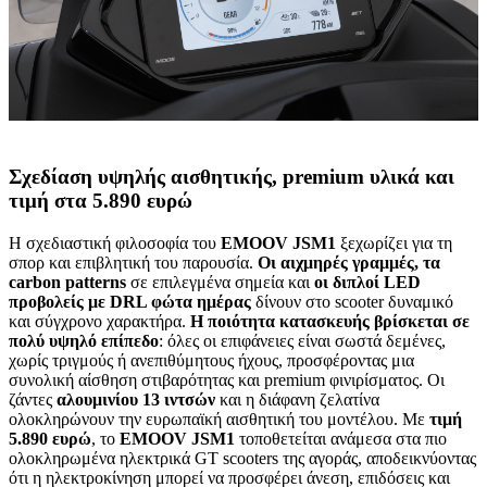
Σχεδίαση υψηλής αισθητικής, premium υλικά και
τιμή στα 5.890 ευρώ
Η σχεδιαστική φιλοσοφία του
EMOOV JSM1
ξεχωρίζει για τη
σπορ και επιβλητική του παρουσία.
Οι αιχμηρές γραμμές, τα
carbon patterns
σε επιλεγμένα σημεία και
οι διπλοί LED
προβολείς με DRL φώτα ημέρας
δίνουν στο scooter δυναμικό
και σύγχρονο χαρακτήρα.
Η ποιότητα κατασκευής βρίσκεται σε
πολύ υψηλό επίπεδο
: όλες οι επιφάνειες είναι σωστά δεμένες,
χωρίς τριγμούς ή ανεπιθύμητους ήχους, προσφέροντας μια
συνολική αίσθηση στιβαρότητας και premium φινιρίσματος. Οι
ζάντες
αλουμινίου 13 ιντσών
και η διάφανη ζελατίνα
ολοκληρώνουν την ευρωπαϊκή αισθητική του μοντέλου. Με
τιμή
5.890 ευρώ
, το
EMOOV JSM1
τοποθετείται ανάμεσα στα πιο
ολοκληρωμένα ηλεκτρικά GT scooters της αγοράς, αποδεικνύοντας
ότι η ηλεκτροκίνηση μπορεί να προσφέρει άνεση, επιδόσεις και