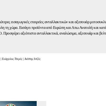
αλύτερες εισαγωγικές εταιρείες ανταλλακτικών και αξεσουάρ μοτοσυκλ
λη τη χώρα. Εισάγει προϊόντα από Ευρώπη και Απω Ανατολή και κατέ
ρει αξιόπιστα ανταλλακτικά, αναλώσιμα, αξεσουάρ και βελτιωτικ
 Ευάγγελος Τσερές | Ανέστης Ιντζές