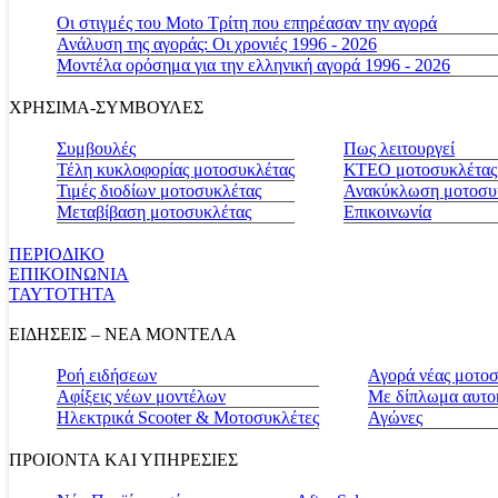
Οι στιγμές του Moto Τρίτη που επηρέασαν την αγορά
Ανάλυση της αγοράς: Οι χρονιές 1996 - 2026
Μοντέλα ορόσημα για την ελληνική αγορά 1996 - 2026
ΧΡΗΣΙΜΑ-ΣΥΜΒΟΥΛΕΣ
Συμβουλές
Πως λειτουργεί
Τέλη κυκλοφορίας μοτοσυκλέτας
ΚΤΕΟ μοτοσυκλέτας
Τιμές διοδίων μοτοσυκλέτας
Ανακύκλωση μοτοσυ
Μεταβίβαση μοτοσυκλέτας
Επικοινωνία
ΠΕΡΙΟΔΙΚΟ
ΕΠΙΚΟΙΝΩΝΙΑ
ΤΑΥΤΟΤΗΤΑ
ΕΙΔΗΣΕΙΣ – ΝΕΑ ΜΟΝΤΕΛΑ
Ροή ειδήσεων
Αγορά νέας μοτο
Αφίξεις νέων μοντέλων
Με δίπλωμα αυτο
Ηλεκτρικά Scooter & Μοτοσυκλέτες
Αγώνες
ΠΡΟΙΟΝΤΑ ΚΑΙ ΥΠΗΡΕΣΙΕΣ