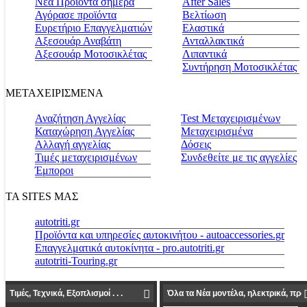
Νέα Προϊόντα σήμερα
Αfter Sales
Αγόρασε προϊόντα
Βελτίωση
Ευρετήριο Επαγγελματιών
Ελαστικά
Αξεσουάρ Αναβάτη
Ανταλλακτικά
Αξεσουάρ Μοτοσικλέτας
Λιπαντικά
Συντήρηση Μοτοσικλέτας
ΜΕΤΑΧΕΙΡΙΣΜΕΝΑ
Αναζήτηση Αγγελίας
Test Μεταχειρισμένων
Καταχώρηση Αγγελίας
Μεταχειρισμένα
Αλλαγή αγγελίας
Δόσεις
Τιμές μεταχειρισμένων
Συνδεθείτε με τις αγγελίες
Έμποροι
ΤΑ SITES ΜΑΣ
autotriti.gr
Προϊόντα και υπηρεσίες αυτοκινήτου - autoaccessories.gr
Επαγγελματικά αυτοκίνητα - pro.autotriti.gr
autotriti-Touring.gr