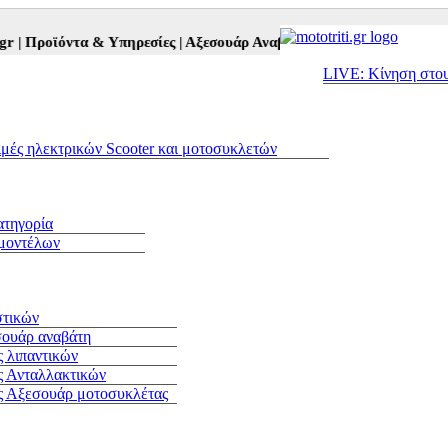
Προϊόντα & Υπηρεσίες |
Αξεσουάρ Αναβάτη και Μοτοσυκλέτας |
Μετα
LIVE: Κίνηση στο
ιμές ηλεκτρικών Scooter και μοτοσυκλετών
ατηγορία
 μοντέλων
στικών
σουάρ αναβάτη
 λιπαντικών
ς Ανταλλακτικών
ς Αξεσουάρ μοτοσυκλέτας