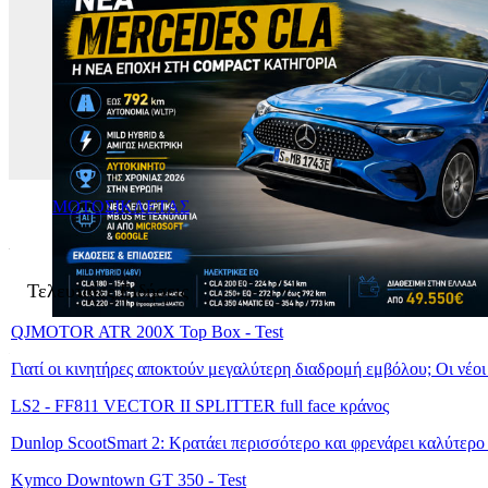
MOTOΣΙΚΛΕΤΑΣ
Τελευταίες Ειδήσεις
QJMOTOR ATR 200X Top Box - Test
Γιατί οι κινητήρες αποκτούν μεγαλύτερη διαδρομή εμβόλου; Οι νέο
LS2 - FF811 VECTOR II SPLITTER full face κράνος
Dunlop ScootSmart 2: Κρατάει περισσότερο και φρενάρει καλύτερο
Kymco Downtown GT 350 - Test