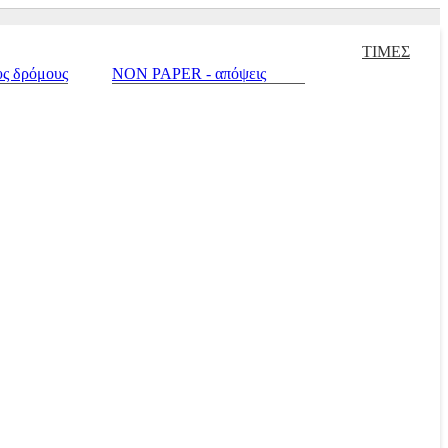
χειρισμένα |
Πράσινο σπίτι |
Touring |
Autotriti.gr |
Net.mototriti.gr 
ΤΙΜΕΣ
υς δρόμους
NON PAPER - απόψεις