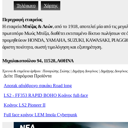
Τηλέφωνο
Χάρτης
Περιγραφή εταιρείας
Η εταιρεία
Μπέζας & Λεών
, από το 1918, αποτελεί μία από τις μεγ
πρωτοπόρο Μωύς Μπέζα, διαθέτει εκτεταμένο δίκτυο πωλήσεων σε ό
προμηθεύουν HONDA, YAMAHA, SUZUKI, KAWASAKI, PIAGGIO. Προσφέ
άριστη ποιότητα, σωστή τιμολόγηση και εξυπηρέτηση.
Μιχαλακοπούλου 94, 11528, ΑΘΗΝΑ
Έρευνα & επιμέλεια άρθρου: Παναγιώτης Σιώπης | Δημήτρη Δουγέκος | Δημήτρης Δουγέκος |
Δείτε Παρόμοια Προϊόντα
Anorak αδιάβροχο σακάκι Road long
LS2 - FF353 RAPID BOHO Κράνος full-face
Κράνος LS2 Pioneer II
Full face κράνος LEM Imola Cyberpunk