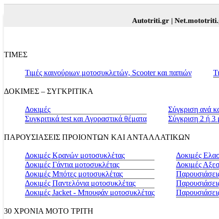
Autotriti.gr |
Net.mototriti.gr |
ΤΙΜΕΣ
Τιμές καινούριων μοτοσυκλετών, Scooter και παπιών
Τ
ΔΟΚΙΜΕΣ – ΣΥΓΚΡΙΤΙΚΑ
Δοκιμές
Σύγκριση ανά κ
Συγκριτικά test και Αγοραστικά θέματα
Σύγκριση 2 ή 3
ΠΑΡΟΥΣΙΑΣΕΙΣ ΠΡΟΙΟΝΤΩΝ ΚΑΙ ΑΝΤΑΛΛΑΤΙΚΩΝ
Δοκιμές Κρανών μοτοσυκλέτας
Δοκιμές Ελα
Δοκιμές Γάντια μοτοσυκλέτας
Δοκιμές Αξε
Δοκιμές Μπότες μοτοσυκλέτας
Παρουσιάσεις
Δοκιμές Παντελόνια μοτοσυκλέτας
Παρουσιάσει
Δοκιμές Jacket - Μπουφάν μοτοσυκλέτας
Παρουσιάσει
30 ΧΡΟΝΙΑ MOTO ΤΡΙΤΗ