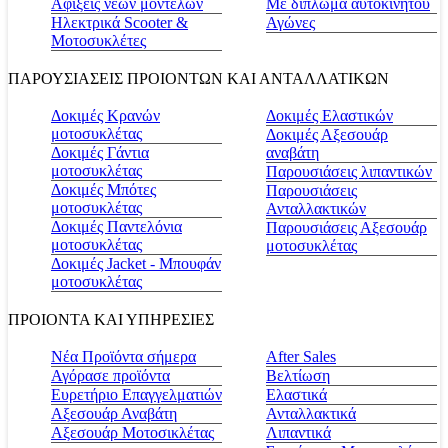
Αφίξεις νέων μοντέλων
Με δίπλωμα αυτοκινήτου
Ηλεκτρικά Scooter &
Αγώνες
Μοτοσυκλέτες
ΠΑΡΟΥΣΙΑΣΕΙΣ ΠΡΟΙΟΝΤΩΝ ΚΑΙ ΑΝΤΑΛΛΑΤΙΚΩΝ
Δοκιμές Κρανών
Δοκιμές Ελαστικών
μοτοσυκλέτας
Δοκιμές Αξεσουάρ
Δοκιμές Γάντια
αναβάτη
μοτοσυκλέτας
Παρουσιάσεις λιπαντικών
Δοκιμές Μπότες
Παρουσιάσεις
μοτοσυκλέτας
Ανταλλακτικών
Δοκιμές Παντελόνια
Παρουσιάσεις Αξεσουάρ
μοτοσυκλέτας
μοτοσυκλέτας
Δοκιμές Jacket - Μπουφάν
μοτοσυκλέτας
ΠΡΟΙΟΝΤΑ ΚΑΙ ΥΠΗΡΕΣΙΕΣ
Νέα Προϊόντα σήμερα
Αfter Sales
Αγόρασε προϊόντα
Βελτίωση
Ευρετήριο Επαγγελματιών
Ελαστικά
Αξεσουάρ Αναβάτη
Ανταλλακτικά
Αξεσουάρ Μοτοσικλέτας
Λιπαντικά