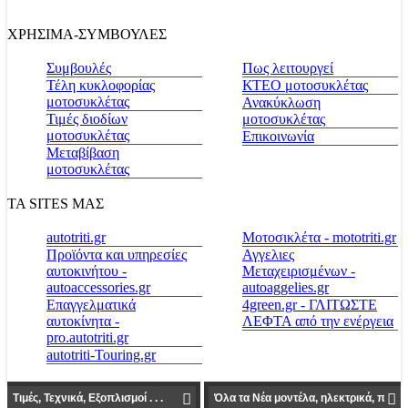
ΧΡΗΣΙΜΑ-ΣΥΜΒΟΥΛΕΣ
Συμβουλές
Πως λειτουργεί
Τέλη κυκλοφορίας
ΚΤΕΟ μοτοσυκλέτας
μοτοσυκλέτας
Ανακύκλωση
Τιμές διοδίων
μοτοσυκλέτας
μοτοσυκλέτας
Επικοινωνία
Μεταβίβαση
μοτοσυκλέτας
ΤΑ SITES ΜΑΣ
autotriti.gr
Μοτοσικλέτα - mototriti.gr
Προϊόντα και υπηρεσίες
Αγγελιες
αυτοκινήτου -
Μεταχειρισμένων -
autoaccessories.gr
autoaggelies.gr
Επαγγελματικά
4green.gr - ΓΛΙΤΩΣΤΕ
αυτοκίνητα -
ΛΕΦΤΑ από την ενέργεια
pro.autotriti.gr
autotriti-Touring.gr