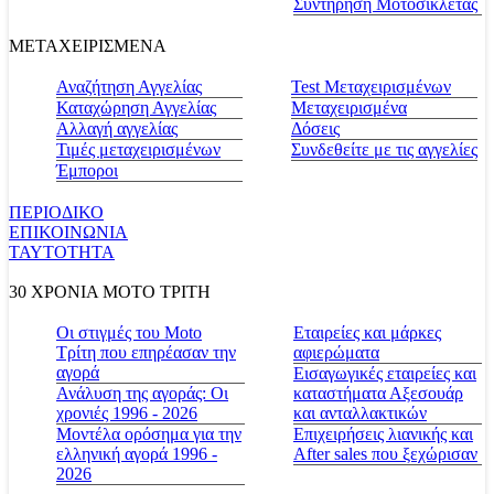
Συντήρηση Μοτοσικλέτας
ΜΕΤΑΧΕΙΡΙΣΜΕΝΑ
Αναζήτηση Αγγελίας
Test Μεταχειρισμένων
Καταχώρηση Αγγελίας
Μεταχειρισμένα
Αλλαγή αγγελίας
Δόσεις
Τιμές μεταχειρισμένων
Συνδεθείτε με τις αγγελίες
Έμποροι
ΠΕΡΙΟΔΙΚΟ
ΕΠΙΚΟΙΝΩΝΙΑ
ΤΑΥΤΟΤΗΤΑ
30 ΧΡΟΝΙΑ MOTO ΤΡΙΤΗ
Οι στιγμές του Moto
Εταιρείες και μάρκες
Τρίτη που επηρέασαν την
αφιερώματα
αγορά
Εισαγωγικές εταιρείες και
Ανάλυση της αγοράς: Οι
καταστήματα Αξεσουάρ
χρονιές 1996 - 2026
και ανταλλακτικών
Μοντέλα ορόσημα για την
Επιχειρήσεις λιανικής και
ελληνική αγορά 1996 -
After sales που ξεχώρισαν
2026