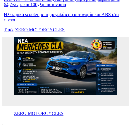
64,7χλγμ. και 100χλμ. αυτονομία
Ηλεκτρικά scooter με τη μεγαλύτερη αυτονομία και ABS στα
φρένα
Τιμές ZERO MOTORCYCLES
ZERO MOTORCYCLES
|