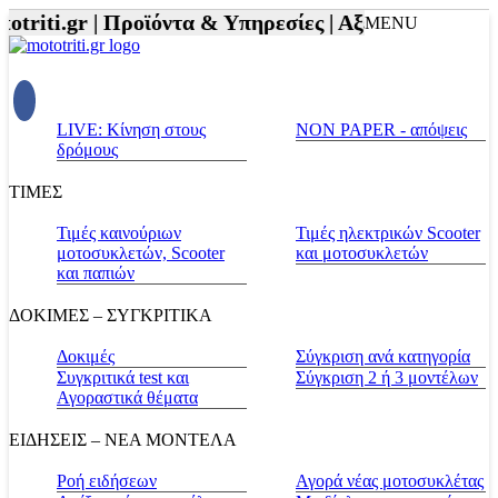
triti.gr |
Προϊόντα & Υπηρεσίες |
Αξεσουάρ Αναβάτ
MENU
LIVE: Κίνηση στους
NON PAPER - απόψεις
δρόμους
ΤΙΜΕΣ
Τιμές καινούριων
Τιμές ηλεκτρικών Scooter
μοτοσυκλετών, Scooter
και μοτοσυκλετών
και παπιών
ΔΟΚΙΜΕΣ – ΣΥΓΚΡΙΤΙΚΑ
Δοκιμές
Σύγκριση ανά κατηγορία
Συγκριτικά test και
Σύγκριση 2 ή 3 μοντέλων
Αγοραστικά θέματα
ΕΙΔΗΣΕΙΣ – ΝΕΑ ΜΟΝΤΕΛΑ
Ροή ειδήσεων
Αγορά νέας μοτοσυκλέτας