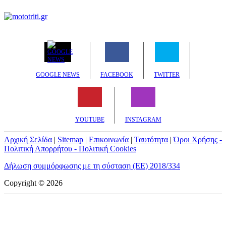
GOOGLE NEWS
FACEBOOK
TWITTER
YOUTUBE
INSTAGRAM
Αρχική Σελίδα
|
Sitemap
|
Επικοινωνία
|
Ταυτότητα
|
Όροι Χρήσης -
Πολιτική Απορρήτου - Πολιτική Cookies
Δήλωση συμμόρφωσης με τη σύσταση (ΕΕ) 2018/334
Copyright © 2026
mototriti.gr | Ταυτότητα
Επωνυμία Επιχείρησης:
AUTO ΤΡΙΤΗ ΑΕ
Έδρα - Γραφεία:
Λεωφόρος Αμαρουσίου 14 - Νέο Ηράκλειο,