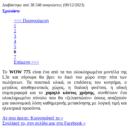
Διαβάστηκε από 38.548 αναγνώστες (09/12/2023)
Σχολιάστε
<<< Προηγούμενη
1
2
3
4
5
6
7
Επόμενη >>>
Το
WOW 775
είναι ένα από τα πιο ολοκληρωμένα μοντέλα της
L3e και σίγουρα θα βρει το δικό του χώρο στην πίτα των
πωλήσεων. Τα ποιοτικά υλικά, οι επιδόσεις του κινητήρα, ο
μεγάλος αποθηκευτικός χώρος, η Ιταλική φινέτσα, η οδική
συμπεριφορά και το
χαμηλό κόστος χρήσης
, συνθέτουν ένα
ολοκληρωμένο σύνολο που θα «ξελασπώσει» όσους αναζητούν
μια οικονομική λύση καθημερινής μετακίνησης με λογική τιμή και
ηλεκτρικά προσόντα.
Αν σου άρεσε: Κοινοποίησέ το
»
Σχολίασέ το, στη σελίδα μας στο Facebook
»