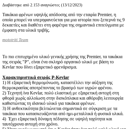
Διαβάστηκε από 2.153 αναγνώστες (13/12/2023)
Τακάκια φρένων υψηλής απόδοσης από την εταιρία Premier, η
οποία μπορεί να υπερηφανεύεται για μια ιστορία που ξεπερνά τις 9
δεκαετίες και διαθέτει στη φαρέτρα της σημαντικά επιτεύγματα με
έμφαση στα υλικά τριβής.
mototriti Team
Το πιο επιτυχημένο υλικό γενικής χρήσης της Premier, τα τακάκια
της σειράς "P", είναι ένα σκληρό οργανικό υλικό με βάση το
Kevlar που δίνει εξαιρετικό φρενάρισμα.
Χαρακτηριστικά σειράς
P
-
Kevlar
1) H εξαιρετική θερμομόνωση, καταστέλλει την αύξηση της
θερμοκρασίας αποτρέποντας το βρασμό των υγρών φρένου.
2) Τεχνητή ίνα Kevlar, πολύ ελαστική με εξαιρετική αντοχή στη
φθορά χωρίς αλλοίωση στην δισκόπλακα και αθόρυβη λειτουργία
καθιστώντας τη ιδανικό υλικό για τακάκια φρένων.
3) Η ανθεκτικότητα βελτιώνεται σημαντικά σε σύγκριση με τα
τακάκια που κατασκευάζονται από ημι-μεταλλικά ή φυσικά υλικά.
4) Έχει εξαιρετική δύναμη πέδησης σε υψηλή ταχύτητα και
ταυτόχρονα αντοχή στο χρόνο.