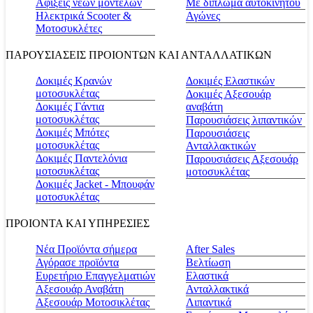
Αφίξεις νέων μοντέλων
Με δίπλωμα αυτοκινήτου
Ηλεκτρικά Scooter &
Αγώνες
Μοτοσυκλέτες
ΠΑΡΟΥΣΙΑΣΕΙΣ ΠΡΟΙΟΝΤΩΝ ΚΑΙ ΑΝΤΑΛΛΑΤΙΚΩΝ
Δοκιμές Κρανών
Δοκιμές Ελαστικών
μοτοσυκλέτας
Δοκιμές Αξεσουάρ
Δοκιμές Γάντια
αναβάτη
μοτοσυκλέτας
Παρουσιάσεις λιπαντικών
Δοκιμές Μπότες
Παρουσιάσεις
μοτοσυκλέτας
Ανταλλακτικών
Δοκιμές Παντελόνια
Παρουσιάσεις Αξεσουάρ
μοτοσυκλέτας
μοτοσυκλέτας
Δοκιμές Jacket - Μπουφάν
μοτοσυκλέτας
ΠΡΟΙΟΝΤΑ ΚΑΙ ΥΠΗΡΕΣΙΕΣ
Νέα Προϊόντα σήμερα
Αfter Sales
Αγόρασε προϊόντα
Βελτίωση
Ευρετήριο Επαγγελματιών
Ελαστικά
Αξεσουάρ Αναβάτη
Ανταλλακτικά
Αξεσουάρ Μοτοσικλέτας
Λιπαντικά