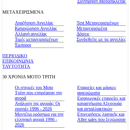
Συντήρηση Μοτοσικλέτας
ΜΕΤΑΧΕΙΡΙΣΜΕΝΑ
Αναζήτηση Αγγελίας
Test Μεταχειρισμένων
Καταχώρηση Αγγελίας
Μεταχειρισμένα
Αλλαγή αγγελίας
Δόσεις
Τιμές μεταχειρισμένων
Συνδεθείτε με τις αγγελίες
Έμποροι
ΠΕΡΙΟΔΙΚΟ
ΕΠΙΚΟΙΝΩΝΙΑ
ΤΑΥΤΟΤΗΤΑ
30 ΧΡΟΝΙΑ MOTO ΤΡΙΤΗ
Οι στιγμές του Moto
Εταιρείες και μάρκες
Τρίτη που επηρέασαν την
αφιερώματα
αγορά
Εισαγωγικές εταιρείες και
Ανάλυση της αγοράς: Οι
καταστήματα Αξεσουάρ
χρονιές 1996 - 2026
και ανταλλακτικών
Μοντέλα ορόσημα για την
Επιχειρήσεις λιανικής και
ελληνική αγορά 1996 -
After sales που ξεχώρισαν
2026