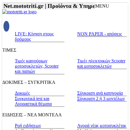
|
Net.mototriti.gr |
Προϊόντα & Υπηρεσίες |
Αξεσουάρ
MENU
LIVE: Κίνηση στους
NON PAPER - απόψεις
δρόμους
ΤΙΜΕΣ
Τιμές καινούριων
Τιμές ηλεκτρικών Scooter
μοτοσυκλετών, Scooter
και μοτοσυκλετών
και παπιών
ΔΟΚΙΜΕΣ – ΣΥΓΚΡΙΤΙΚΑ
Δοκιμές
Σύγκριση ανά κατηγορία
Συγκριτικά test και
Σύγκριση 2 ή 3 μοντέλων
Αγοραστικά θέματα
ΕΙΔΗΣΕΙΣ – ΝΕΑ ΜΟΝΤΕΛΑ
Ροή ειδήσεων
Αγορά νέας μοτοσυκλέτας