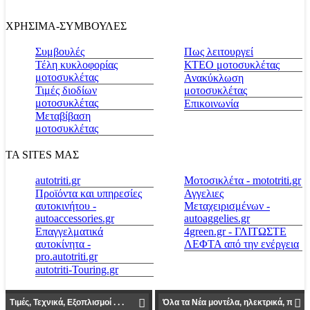
ΧΡΗΣΙΜΑ-ΣΥΜΒΟΥΛΕΣ
Συμβουλές
Πως λειτουργεί
Τέλη κυκλοφορίας
ΚΤΕΟ μοτοσυκλέτας
μοτοσυκλέτας
Ανακύκλωση
Τιμές διοδίων
μοτοσυκλέτας
μοτοσυκλέτας
Επικοινωνία
Μεταβίβαση
μοτοσυκλέτας
ΤΑ SITES ΜΑΣ
autotriti.gr
Μοτοσικλέτα - mototriti.gr
Προϊόντα και υπηρεσίες
Αγγελιες
αυτοκινήτου -
Μεταχειρισμένων -
autoaccessories.gr
autoaggelies.gr
Επαγγελματικά
4green.gr - ΓΛΙΤΩΣΤΕ
αυτοκίνητα -
ΛΕΦΤΑ από την ενέργεια
pro.autotriti.gr
autotriti-Touring.gr