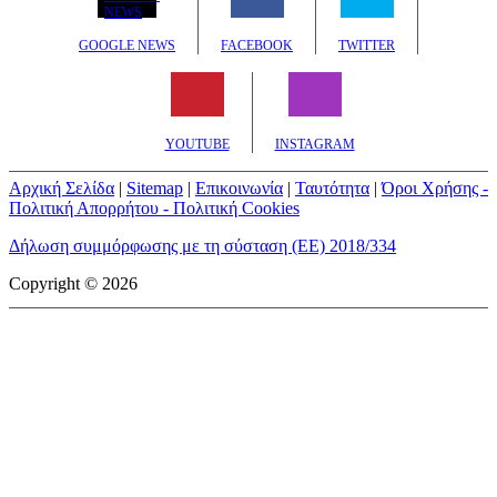
GOOGLE NEWS
FACEBOOK
TWITTER
YOUTUBE
INSTAGRAM
Αρχική Σελίδα
|
Sitemap
|
Επικοινωνία
|
Ταυτότητα
|
Όροι Χρήσης -
Πολιτική Απορρήτου - Πολιτική Cookies
Δήλωση συμμόρφωσης με τη σύσταση (ΕΕ) 2018/334
Copyright © 2026
mototriti.gr | Ταυτότητα
Επωνυμία Επιχείρησης:
AUTO ΤΡΙΤΗ ΑΕ
Έδρα - Γραφεία:
Λεωφόρος Αμαρουσίου 14 - Νέο Ηράκλειο,
Τ.Κ. 141 22
Νομική Μορφή:
ΕΚΔΟΤΙΚΗ ΕΤΑΙΡΕΙΑ
Α.Φ.Μ.:
998384177
Δ.Ο.Υ.:
ΚΕΦΟΔΕ