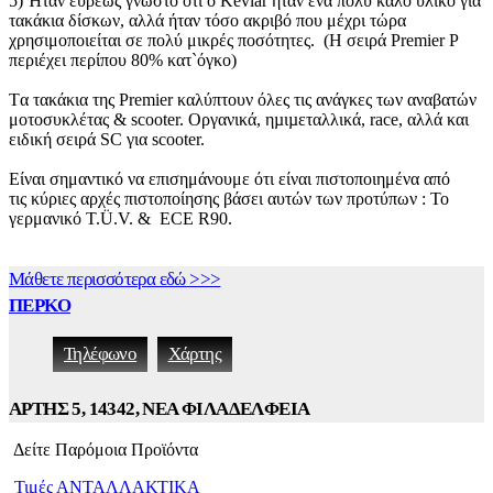
5) Ήταν ευρέως γνωστό ότι ο Kevlar ήταν ένα πολύ καλό υλικό για
τακάκια δίσκων, αλλά ήταν τόσο ακριβό που μέχρι τώρα
χρησιμοποιείται σε πολύ μικρές ποσότητες. (Η σειρά Premier P
περιέχει περίπου 80% κατ`όγκο)
Tα τακάκια της Premier καλύπτουν όλες τις ανάγκες των αναβατών
μοτοσυκλέτας & scooter. Οργανικά, ηµιµεταλλικά, race, αλλά και
ειδική σειρά SC για scooter.
Είναι σημαντικό να επισημάνουμε ότι είναι πιστοποιημένα από
τις κύριες αρχές πιστοποίησης βάσει αυτών των προτύπων : Το
γερμανικό T.Ü.V. & ECE R90.
Μάθετε περισσότερα εδώ >>>
ΠΕΡΚΟ
Τηλέφωνο
Χάρτης
ΑΡΤΗΣ 5, 14342, ΝΕΑ ΦΙΛΑΔΕΛΦΕΙΑ
Δείτε Παρόμοια Προϊόντα
Τιμές ΑΝΤΑΛΛΑΚΤΙΚΑ