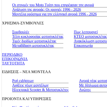
Οι στιγμές του Moto Τρίτη που επηρέασαν την αγορά
Ανάλυση της αγοράς: Οι χρονιές 1996 - 2026
Μοντέλα ορόσημα για την ελληνική αγορά 1996 - 2026
ΧΡΗΣΙΜΑ-ΣΥΜΒΟΥΛΕΣ
Συμβουλές
Πως λειτουργεί
Τέλη κυκλοφορίας μοτοσυκλέτας
ΚΤΕΟ μοτοσυκλέτας
Τιμές διοδίων μοτοσυκλέτας
Ανακύκλωση μοτοσυ
Μεταβίβαση μοτοσυκλέτας
Επικοινωνία
ΠΕΡΙΟΔΙΚΟ
ΕΠΙΚΟΙΝΩΝΙΑ
ΤΑΥΤΟΤΗΤΑ
ΕΙΔΗΣΕΙΣ – ΝΕΑ ΜΟΝΤΕΛΑ
Ροή ειδήσεων
Αγορά νέας μοτο
Αφίξεις νέων μοντέλων
Με δίπλωμα αυτο
Ηλεκτρικά Scooter & Μοτοσυκλέτες
Αγώνες
ΠΡΟΙΟΝΤΑ ΚΑΙ ΥΠΗΡΕΣΙΕΣ