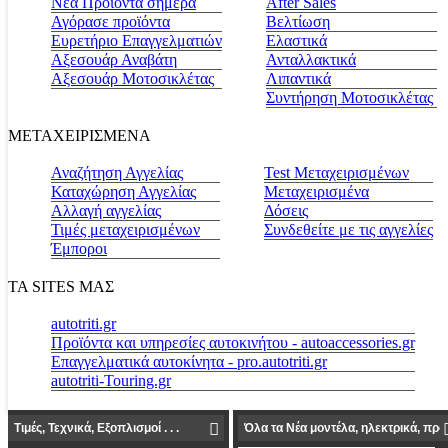
Νέα Προϊόντα σήμερα
Αfter Sales
Αγόρασε προϊόντα
Βελτίωση
Ευρετήριο Επαγγελματιών
Ελαστικά
Αξεσουάρ Αναβάτη
Ανταλλακτικά
Αξεσουάρ Μοτοσικλέτας
Λιπαντικά
Συντήρηση Μοτοσικλέτας
ΜΕΤΑΧΕΙΡΙΣΜΕΝΑ
Αναζήτηση Αγγελίας
Test Μεταχειρισμένων
Καταχώρηση Αγγελίας
Μεταχειρισμένα
Αλλαγή αγγελίας
Δόσεις
Τιμές μεταχειρισμένων
Συνδεθείτε με τις αγγελίες
Έμποροι
ΤΑ SITES ΜΑΣ
autotriti.gr
Προϊόντα και υπηρεσίες αυτοκινήτου - autoaccessories.gr
Επαγγελματικά αυτοκίνητα - pro.autotriti.gr
autotriti-Touring.gr