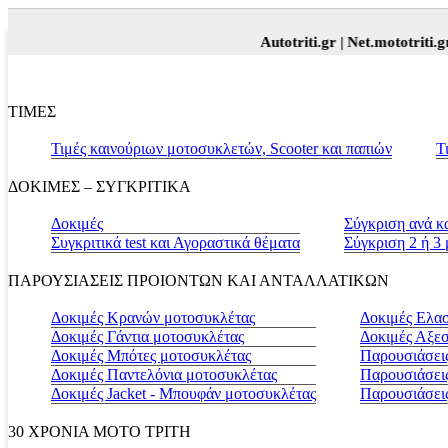
Autotriti.gr |
Net.mototriti.gr |
Προ
ΤΙΜΕΣ
Τιμές καινούριων μοτοσυκλετών, Scooter και παπιών
Τ
ΔΟΚΙΜΕΣ – ΣΥΓΚΡΙΤΙΚΑ
Δοκιμές
Σύγκριση ανά κ
Συγκριτικά test και Αγοραστικά θέματα
Σύγκριση 2 ή 3
ΠΑΡΟΥΣΙΑΣΕΙΣ ΠΡΟΙΟΝΤΩΝ ΚΑΙ ΑΝΤΑΛΛΑΤΙΚΩΝ
Δοκιμές Κρανών μοτοσυκλέτας
Δοκιμές Ελα
Δοκιμές Γάντια μοτοσυκλέτας
Δοκιμές Αξε
Δοκιμές Μπότες μοτοσυκλέτας
Παρουσιάσεις
Δοκιμές Παντελόνια μοτοσυκλέτας
Παρουσιάσει
Δοκιμές Jacket - Μπουφάν μοτοσυκλέτας
Παρουσιάσει
30 ΧΡΟΝΙΑ MOTO ΤΡΙΤΗ