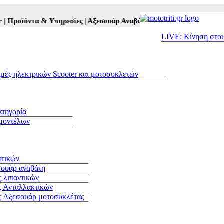
ϊόντα & Υπηρεσίες |
Αξεσουάρ Αναβάτη και Μοτοσυκλέτας |
Μεταχειρ
LIVE: Κίνηση στο
ιμές ηλεκτρικών Scooter και μοτοσυκλετών
ατηγορία
 μοντέλων
στικών
σουάρ αναβάτη
 λιπαντικών
ς Ανταλλακτικών
ς Αξεσουάρ μοτοσυκλέτας