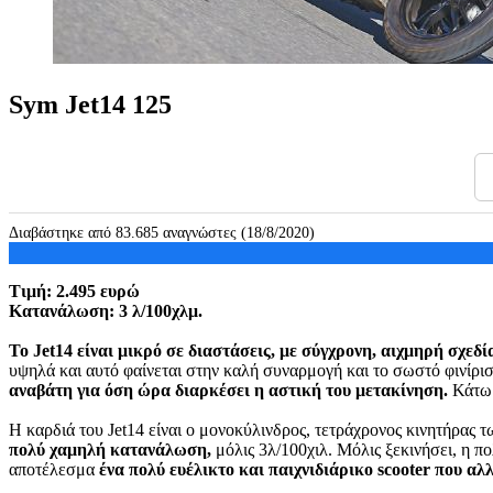
Sym Jet14 125
Διαβάστηκε από 83.685 αναγνώστες (18/8/2020)
Τιμή: 2.495 ευρώ
Κατανάλωση: 3 λ/100χλμ.
Το Jet14 είναι μικρό σε διαστάσεις, με σύγχρονη, αιχμηρή σχεδ
υψηλά και αυτό φαίνεται στην καλή συναρμογή και το σωστό φινίρι
αναβάτη για όση ώρα διαρκέσει η αστική του μετακίνηση.
Κάτω α
Η καρδιά του Jet14 είναι ο μονοκύλινδρος, τετράχρονος κινητήρας 
πολύ χαμηλή κατανάλωση,
μόλις 3λ/100χιλ. Μόλις ξεκινήσει, η π
αποτέλεσμα
ένα πολύ ευέλικτο και παιχνιδιάρικο scooter που α