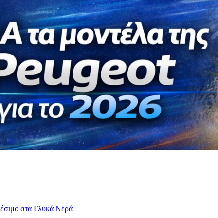
θέσιμο στα Γλυκά Νερά