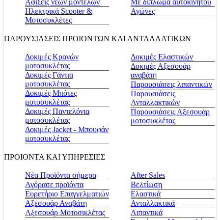
Αφίξεις νέων μοντέλων
Με δίπλωμα αυτοκινήτου
Ηλεκτρικά Scooter &
Αγώνες
Μοτοσυκλέτες
ΠΑΡΟΥΣΙΑΣΕΙΣ ΠΡΟΙΟΝΤΩΝ ΚΑΙ ΑΝΤΑΛΛΑΤΙΚΩΝ
Δοκιμές Κρανών
Δοκιμές Ελαστικών
μοτοσυκλέτας
Δοκιμές Αξεσουάρ
Δοκιμές Γάντια
αναβάτη
μοτοσυκλέτας
Παρουσιάσεις λιπαντικών
Δοκιμές Μπότες
Παρουσιάσεις
μοτοσυκλέτας
Ανταλλακτικών
Δοκιμές Παντελόνια
Παρουσιάσεις Αξεσουάρ
μοτοσυκλέτας
μοτοσυκλέτας
Δοκιμές Jacket - Μπουφάν
μοτοσυκλέτας
ΠΡΟΙΟΝΤΑ ΚΑΙ ΥΠΗΡΕΣΙΕΣ
Νέα Προϊόντα σήμερα
Αfter Sales
Αγόρασε προϊόντα
Βελτίωση
Ευρετήριο Επαγγελματιών
Ελαστικά
Αξεσουάρ Αναβάτη
Ανταλλακτικά
Αξεσουάρ Μοτοσικλέτας
Λιπαντικά