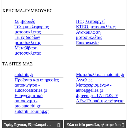
ΧΡΗΣΙΜΑ-ΣΥΜΒΟΥΛΕΣ
Συμβουλές
Πως λειτουργεί
Τέλη κυκλοφορίας
ΚΤΕΟ μοτοσυκλέτας
μοτοσυκλέτας
Ανακύκλωση
Τιμές διοδίων
μοτοσυκλέτας
μοτοσυκλέτας
Επικοινωνία
Μεταβίβαση
μοτοσυκλέτας
ΤΑ SITES ΜΑΣ
autotriti.gr
Μοτοσικλέτα - mototriti.gr
Προϊόντα και υπηρεσίες
Αγγελιες
αυτοκινήτου -
Μεταχειρισμένων -
autoaccessories.gr
autoaggelies.gr
Επαγγελματικά
4green.gr - ΓΛΙΤΩΣΤΕ
αυτοκίνητα -
ΛΕΦΤΑ από την ενέργεια
pro.autotriti.gr
autotriti-Touring.gr