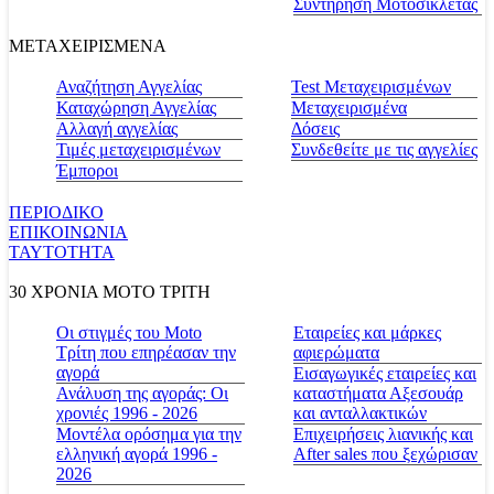
Συντήρηση Μοτοσικλέτας
ΜΕΤΑΧΕΙΡΙΣΜΕΝΑ
Αναζήτηση Αγγελίας
Test Μεταχειρισμένων
Καταχώρηση Αγγελίας
Μεταχειρισμένα
Αλλαγή αγγελίας
Δόσεις
Τιμές μεταχειρισμένων
Συνδεθείτε με τις αγγελίες
Έμποροι
ΠΕΡΙΟΔΙΚΟ
ΕΠΙΚΟΙΝΩΝΙΑ
ΤΑΥΤΟΤΗΤΑ
30 ΧΡΟΝΙΑ MOTO ΤΡΙΤΗ
Οι στιγμές του Moto
Εταιρείες και μάρκες
Τρίτη που επηρέασαν την
αφιερώματα
αγορά
Εισαγωγικές εταιρείες και
Ανάλυση της αγοράς: Οι
καταστήματα Αξεσουάρ
χρονιές 1996 - 2026
και ανταλλακτικών
Μοντέλα ορόσημα για την
Επιχειρήσεις λιανικής και
ελληνική αγορά 1996 -
After sales που ξεχώρισαν
2026