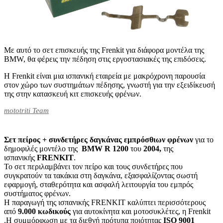
Με αυτό το σετ επισκευής της Frenkit για διάφορα μοντέλα της
BMW, θα φέρεις την πέδηση στις εργοστασιακές της επιδόσεις.
Η Frenkit είναι μια ισπανική εταιρεία με μακρόχρονη παρουσία
στον χώρο των συστημάτων πέδησης, γνωστή για την εξειδίκευσή
της στην κατασκευή κιτ επισκευής φρένων.
mototriti Team
Σετ πείρος + συνδετήρες δαγκάνας εμπρόσθιων φρένων
για το
δημοφιλές μοντέλο της
BMW R 1200
του
2004,
της
ισπανικής
FRENKIT
.
Το σετ περιλαμβάνει τον πείρο και τους συνδετήρες που
συγκρατούν τα τακάκια στη δαγκάνα, εξασφαλίζοντας σωστή
εφαρμογή, σταθερότητα και ασφαλή λειτουργία του εμπρός
συστήματος φρένων.
Η παραγωγή της ισπανικής FRENKIT καλύπτει περισσότερους
από
9.000 κωδικούς
για αυτοκίνητα και μοτοσυκλέτες, η Frenkit
.Η συμμόρφωση με τα διεθνή πρότυπα ποιότητας
ISO
9001