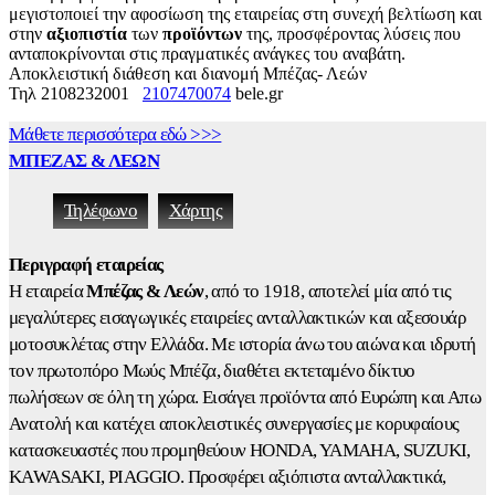
μεγιστοποιεί την αφοσίωση της εταιρείας στη συνεχή βελτίωση και
στην
αξιοπιστία
των
προϊόντων
της, προσφέροντας λύσεις που
ανταποκρίνονται στις πραγματικές ανάγκες του αναβάτη.
Αποκλειστική διάθεση και διανομή Μπέζας- Λεών
Τηλ 2108232001
2107470074
bele.gr
Μάθετε περισσότερα εδώ >>>
ΜΠΕΖΑΣ & ΛΕΩΝ
Τηλέφωνο
Χάρτης
Περιγραφή εταιρείας
Η εταιρεία
Μπέζας & Λεών
, από το 1918, αποτελεί μία από τις
μεγαλύτερες εισαγωγικές εταιρείες ανταλλακτικών και αξεσουάρ
μοτοσυκλέτας στην Ελλάδα. Με ιστορία άνω του αιώνα και ιδρυτή
τον πρωτοπόρο Μωύς Μπέζα, διαθέτει εκτεταμένο δίκτυο
πωλήσεων σε όλη τη χώρα. Εισάγει προϊόντα από Ευρώπη και Απω
Ανατολή και κατέχει αποκλειστικές συνεργασίες με κορυφαίους
κατασκευαστές που προμηθεύουν HONDA, YAMAHA, SUZUKI,
KAWASAKI, PIAGGIO. Προσφέρει αξιόπιστα ανταλλακτικά,