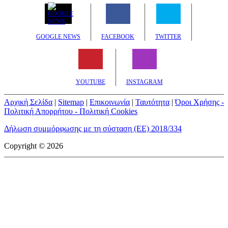
GOOGLE NEWS
FACEBOOK
TWITTER
YOUTUBE
INSTAGRAM
Αρχική Σελίδα
|
Sitemap
|
Επικοινωνία
|
Ταυτότητα
|
Όροι Χρήσης -
Πολιτική Απορρήτου - Πολιτική Cookies
Δήλωση συμμόρφωσης με τη σύσταση (ΕΕ) 2018/334
Copyright © 2026
mototriti.gr | Ταυτότητα
Επωνυμία Επιχείρησης:
AUTO ΤΡΙΤΗ ΑΕ
Έδρα - Γραφεία:
Λεωφόρος Αμαρουσίου 14 - Νέο Ηράκλειο,
Τ.Κ. 141 22
Νομική Μορφή:
ΕΚΔΟΤΙΚΗ ΕΤΑΙΡΕΙΑ
Α.Φ.Μ.:
998384177
Δ.Ο.Υ.:
ΚΕΦΟΔΕ