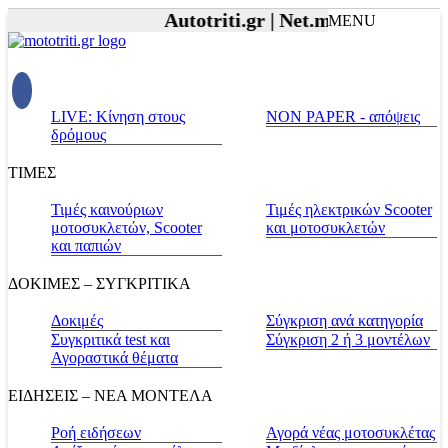
Autotriti.gr |
Net.mototriti.gr |
Πρ
MENU
LIVE: Κίνηση στους
NON PAPER - απόψεις
δρόμους
ΤΙΜΕΣ
Τιμές καινούριων
Τιμές ηλεκτρικών Scooter
μοτοσυκλετών, Scooter
και μοτοσυκλετών
και παπιών
ΔΟΚΙΜΕΣ – ΣΥΓΚΡΙΤΙΚΑ
Δοκιμές
Σύγκριση ανά κατηγορία
Συγκριτικά test και
Σύγκριση 2 ή 3 μοντέλων
Αγοραστικά θέματα
ΕΙΔΗΣΕΙΣ – ΝΕΑ ΜΟΝΤΕΛΑ
Ροή ειδήσεων
Αγορά νέας μοτοσυκλέτας