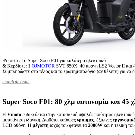
Ψηφίστε: Το Super Soco F01 για καλύτερο ηλεκτρικό
& Κερδίστε: 1
QJMOTOR
SVT 650X, 40 κράνη LS2 Vector II και 4
Συμπληρώστε στο τέλος και το ερωτηματολόγιο (αν θέλετε) για να δ
mototriti Team
Super Soco F01: 80 χλμ αυτονομία και 45 
Η
Vmoto
ειδικεύεται στην κατασκευή υψηλής ποιότητας ηλεκτρικ
μετακίνηση ιδανική. Διαθέτει καθαρές
γραμμές
, έξυπνες
εργονομικ
LCD οθόνη. Η
μέγιστη
ισχύς του φτάνει τα
2000W
και η τελική το