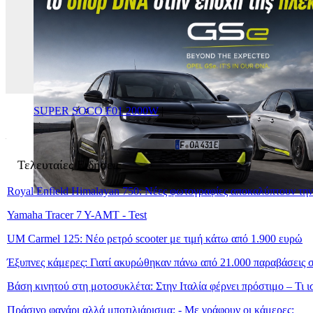
SUPER SOCO F01 2000W
|
Τελευταίες Ειδήσεις
Royal Enfield Himalayan 750: Νέες φωτογραφίες αποκαλύπτουν τη
Yamaha Tracer 7 Y-AMT - Test
UM Carmel 125: Νέο ρετρό scooter με τιμή κάτω από 1.900 ευρώ
Έξυπνες κάμερες: Γιατί ακυρώθηκαν πάνω από 21.000 παραβάσεις σ
Βάση κινητού στη μοτοσυκλέτα: Στην Ιταλία φέρνει πρόστιμο – Τι 
Πράσινο φανάρι αλλά μποτιλιάρισμα; - Με γράφουν οι κάμερες;