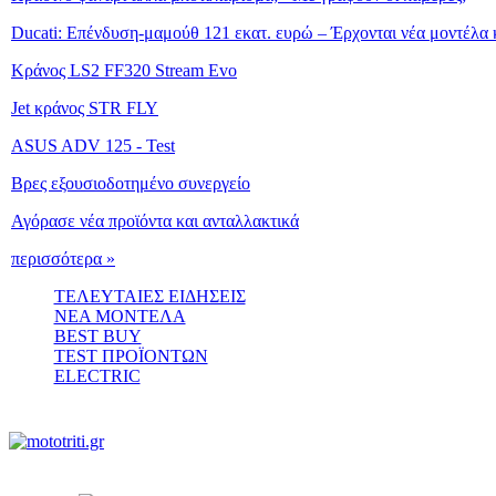
Ducati: Επένδυση-μαμούθ 121 εκατ. ευρώ – Έρχονται νέα μοντέλα κ
Κράνος LS2 FF320 Stream Evo
Jet κράνος STR FLY
ASUS ADV 125 - Test
Βρες εξουσιοδοτημένο συνεργείο
Αγόρασε νέα προϊόντα και ανταλλακτικά
περισσότερα »
ΤΕΛΕΥΤΑΙΕΣ ΕΙΔΗΣΕΙΣ
ΝΕΑ ΜΟΝΤΕΛΑ
BEST BUY
TEST ΠΡΟΪΟΝΤΩΝ
ELECTRIC