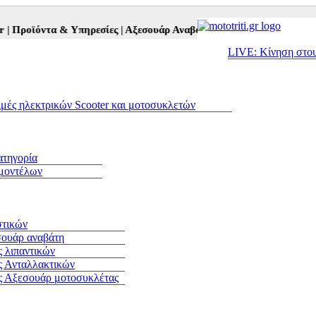
ροϊόντα & Υπηρεσίες |
Αξεσουάρ Αναβάτη και Μοτοσυκλέτας |
Μεταχ
LIVE: Κίνηση στο
ιμές ηλεκτρικών Scooter και μοτοσυκλετών
ατηγορία
 μοντέλων
στικών
σουάρ αναβάτη
 λιπαντικών
ς Ανταλλακτικών
ς Αξεσουάρ μοτοσυκλέτας