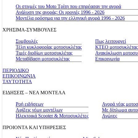
Οι στιγμές του Moto Τρίτη που επηρέασαν την αγορά
Ανάλυση της αγοράς: Οι χρονιές 1996 - 2026
Μοντέλα ορόσημα για την ελληνική αγορά 1996 - 2026
ΧΡΗΣΙΜΑ-ΣΥΜΒΟΥΛΕΣ
Συμβουλές
Πως λειτουργεί
Τέλη κυκλοφορίας μοτοσυκλέτας
ΚΤΕΟ μοτοσυκλέτας
Τιμές διοδίων μοτοσυκλέτας
Ανακύκλωση μοτοσυ
Μεταβίβαση μοτοσυκλέτας
Επικοινωνία
ΠΕΡΙΟΔΙΚΟ
ΕΠΙΚΟΙΝΩΝΙΑ
ΤΑΥΤΟΤΗΤΑ
ΕΙΔΗΣΕΙΣ – ΝΕΑ ΜΟΝΤΕΛΑ
Ροή ειδήσεων
Αγορά νέας μοτο
Αφίξεις νέων μοντέλων
Με δίπλωμα αυτο
Ηλεκτρικά Scooter & Μοτοσυκλέτες
Αγώνες
ΠΡΟΙΟΝΤΑ ΚΑΙ ΥΠΗΡΕΣΙΕΣ