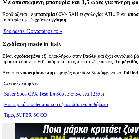
Με αποσπώμενη μπαταρία και 3,5 ώρες για πλήρη φό
Εφοδιάζεται με
μπαταρία
60V/45AH τεχνολογίας ATL. Είναι
απο
μπαταρία έχει 3 χρόνια
εγγύηση
.
Σου άρεσε:
Κοινοποίησέ το
»
Σχεδίαση made in Italy
Είναι
σχεδιασμένο
εξ` ολοκλήρου στην
Ιταλία
και έχει συνολικό βά
προστατεύουν το F01 ακόμα και στις πιο στενές επαφές. Το
μέγεθό
Διαθέτει
smartphone app
, εμπρός και πίσω δισκόφρενα και
full
led
Σχετικές ειδήσεις
Super Soco CPX Test: Επιδόσεις όπως ένα 125άρι
Hλεκτρικά scooter που κοστίζουν όσο ένα ποδήλατο
Τιμές SUPER SOCO