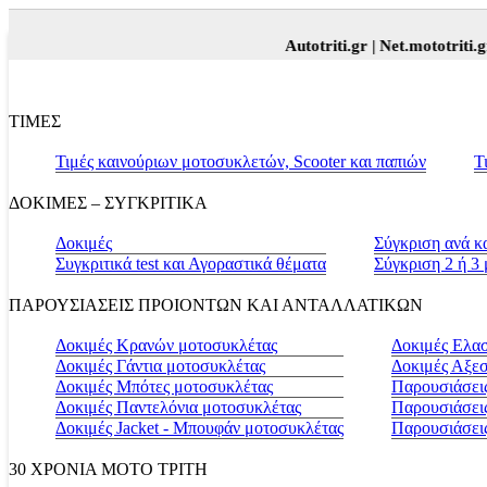
Autotriti.gr |
Net.mototriti.gr |
Π
ΤΙΜΕΣ
Τιμές καινούριων μοτοσυκλετών, Scooter και παπιών
Τ
ΔΟΚΙΜΕΣ – ΣΥΓΚΡΙΤΙΚΑ
Δοκιμές
Σύγκριση ανά κ
Συγκριτικά test και Αγοραστικά θέματα
Σύγκριση 2 ή 3
ΠΑΡΟΥΣΙΑΣΕΙΣ ΠΡΟΙΟΝΤΩΝ ΚΑΙ ΑΝΤΑΛΛΑΤΙΚΩΝ
Δοκιμές Κρανών μοτοσυκλέτας
Δοκιμές Ελα
Δοκιμές Γάντια μοτοσυκλέτας
Δοκιμές Αξε
Δοκιμές Μπότες μοτοσυκλέτας
Παρουσιάσεις
Δοκιμές Παντελόνια μοτοσυκλέτας
Παρουσιάσει
Δοκιμές Jacket - Μπουφάν μοτοσυκλέτας
Παρουσιάσει
30 ΧΡΟΝΙΑ MOTO ΤΡΙΤΗ