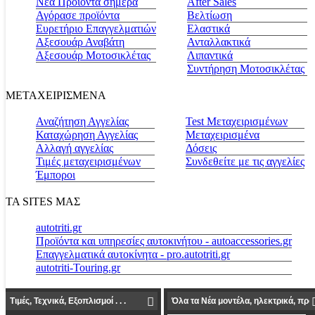
Νέα Προϊόντα σήμερα
Αfter Sales
Αγόρασε προϊόντα
Βελτίωση
Ευρετήριο Επαγγελματιών
Ελαστικά
Αξεσουάρ Αναβάτη
Ανταλλακτικά
Αξεσουάρ Μοτοσικλέτας
Λιπαντικά
Συντήρηση Μοτοσικλέτας
ΜΕΤΑΧΕΙΡΙΣΜΕΝΑ
Αναζήτηση Αγγελίας
Test Μεταχειρισμένων
Καταχώρηση Αγγελίας
Μεταχειρισμένα
Αλλαγή αγγελίας
Δόσεις
Τιμές μεταχειρισμένων
Συνδεθείτε με τις αγγελίες
Έμποροι
ΤΑ SITES ΜΑΣ
autotriti.gr
Προϊόντα και υπηρεσίες αυτοκινήτου - autoaccessories.gr
Επαγγελματικά αυτοκίνητα - pro.autotriti.gr
autotriti-Touring.gr