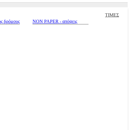
ειρισμένα |
Πράσινο σπίτι |
Touring |
Autotriti.gr |
Net.mototriti.gr |
ΤΙΜΕΣ
υς δρόμους
NON PAPER - απόψεις