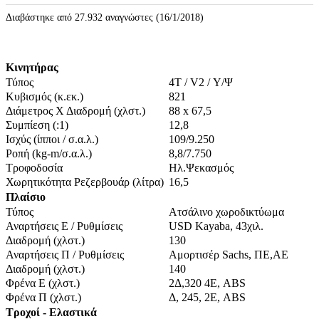
Διαβάστηκε από 27.932 αναγνώστες (16/1/2018)
Κινητήρας
Τύπος
4Τ / V2 / Υ/Ψ
Κυβισμός (κ.εκ.)
821
Διάμετρος Χ Διαδρομή (χλστ.)
88 x 67,5
Συμπίεση (:1)
12,8
Ισχύς (ίπποι / σ.α.λ.)
109/9.250
Ροπή (kg-m/σ.α.λ.)
8,8/7.750
Τροφοδοσία
Ηλ.Ψεκασμός
Χωρητικότητα Ρεζερβουάρ (λίτρα)
16,5
Πλαίσιο
Τύπος
Ατσάλινο χωροδικτύωμα
Αναρτήσεις Ε / Ρυθμίσεις
USD Kayaba, 43χιλ.
Διαδρομή (χλστ.)
130
Αναρτήσεις Π / Ρυθμίσεις
Αμορτισέρ Sachs, ΠΕ,ΑΕ
Διαδρομή (χλστ.)
140
Φρένα Ε (χλστ.)
2Δ,320 4Ε, ABS
Φρένα Π (χλστ.)
Δ, 245, 2Ε, ABS
Τροχοί - Ελαστικά