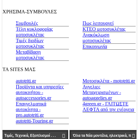
ΧΡΗΣΙΜΑ-ΣΥΜΒΟΥΛΕΣ
Συμβουλές
Πως λειτουργεί
Τέλη κυκλοφορίας
ΚΤΕΟ μοτοσυκλέτας
μοτοσυκλέτας
Ανακύκλωση
Τιμές διοδίων
μοτοσυκλέτας
μοτοσυκλέτας
Επικοινωνία
Μεταβίβαση
μοτοσυκλέτας
ΤΑ SITES ΜΑΣ
autotriti.gr
Μοτοσικλέτα - mototriti.gr
Προϊόντα και υπηρεσίες
Αγγελιες
αυτοκινήτου -
Μεταχειρισμένων -
autoaccessories.gr
autoaggelies.gr
Επαγγελματικά
4green.gr - ΓΛΙΤΩΣΤΕ
αυτοκίνητα -
ΛΕΦΤΑ από την ενέργεια
pro.autotriti.gr
autotriti-Touring.gr