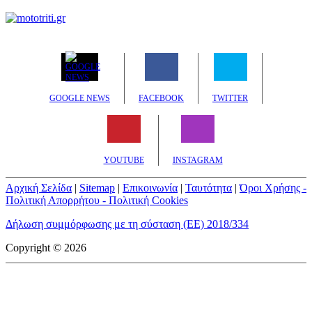
GOOGLE NEWS
FACEBOOK
TWITTER
YOUTUBE
INSTAGRAM
Αρχική Σελίδα
|
Sitemap
|
Επικοινωνία
|
Ταυτότητα
|
Όροι Χρήσης -
Πολιτική Απορρήτου - Πολιτική Cookies
Δήλωση συμμόρφωσης με τη σύσταση (ΕΕ) 2018/334
Copyright © 2026
mototriti.gr | Ταυτότητα
Επωνυμία Επιχείρησης:
AUTO ΤΡΙΤΗ ΑΕ
Έδρα - Γραφεία:
Λεωφόρος Αμαρουσίου 14 - Νέο Ηράκλειο,