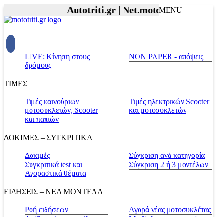
Autotriti.gr |
Net.mototriti.gr |
Προϊό
MENU
LIVE: Κίνηση στους
NON PAPER - απόψεις
δρόμους
ΤΙΜΕΣ
Τιμές καινούριων
Τιμές ηλεκτρικών Scooter
μοτοσυκλετών, Scooter
και μοτοσυκλετών
και παπιών
ΔΟΚΙΜΕΣ – ΣΥΓΚΡΙΤΙΚΑ
Δοκιμές
Σύγκριση ανά κατηγορία
Συγκριτικά test και
Σύγκριση 2 ή 3 μοντέλων
Αγοραστικά θέματα
ΕΙΔΗΣΕΙΣ – ΝΕΑ ΜΟΝΤΕΛΑ
Ροή ειδήσεων
Αγορά νέας μοτοσυκλέτας