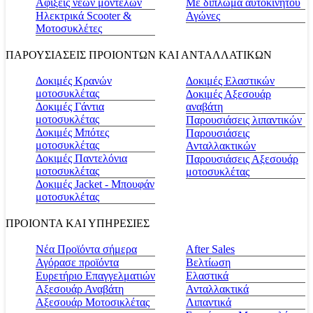
Αφίξεις νέων μοντέλων
Με δίπλωμα αυτοκινήτου
Ηλεκτρικά Scooter &
Αγώνες
Μοτοσυκλέτες
ΠΑΡΟΥΣΙΑΣΕΙΣ ΠΡΟΙΟΝΤΩΝ ΚΑΙ ΑΝΤΑΛΛΑΤΙΚΩΝ
Δοκιμές Κρανών
Δοκιμές Ελαστικών
μοτοσυκλέτας
Δοκιμές Αξεσουάρ
Δοκιμές Γάντια
αναβάτη
μοτοσυκλέτας
Παρουσιάσεις λιπαντικών
Δοκιμές Μπότες
Παρουσιάσεις
μοτοσυκλέτας
Ανταλλακτικών
Δοκιμές Παντελόνια
Παρουσιάσεις Αξεσουάρ
μοτοσυκλέτας
μοτοσυκλέτας
Δοκιμές Jacket - Μπουφάν
μοτοσυκλέτας
ΠΡΟΙΟΝΤΑ ΚΑΙ ΥΠΗΡΕΣΙΕΣ
Νέα Προϊόντα σήμερα
Αfter Sales
Αγόρασε προϊόντα
Βελτίωση
Ευρετήριο Επαγγελματιών
Ελαστικά
Αξεσουάρ Αναβάτη
Ανταλλακτικά
Αξεσουάρ Μοτοσικλέτας
Λιπαντικά