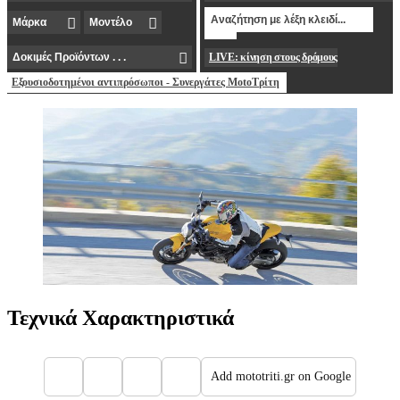
LIVE: κίνηση στους δρόμους
Εξουσιοδοτημένοι αντιπρόσωποι - Συνεργάτες MotoΤρίτη
Τεχνικά Χαρακτηριστικά
Add mototriti.gr on Google