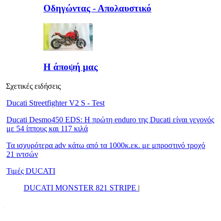
Οδηγώντας - Απολαυστικό
Η άποψή μας
Σχετικές ειδήσεις
Ducati Streetfighter V2 S - Test
Ducati Desmo450 EDS: Η πρώτη enduro της Ducati είναι γεγονός
με 54 ίππους και 117 κιλά
Τα ισχυρότερα adv κάτω από τα 1000κ.εκ. με μπροστινό τροχό
21 ιντσών
Τιμές DUCATI
DUCATI MONSTER 821 STRIPE
|