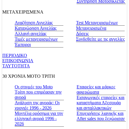
Συντήρηση Μοτοσικλέτας
ΜΕΤΑΧΕΙΡΙΣΜΕΝΑ
Αναζήτηση Αγγελίας
Test Μεταχειρισμένων
Καταχώρηση Αγγελίας
Μεταχειρισμένα
Αλλαγή αγγελίας
Δόσεις
Τιμές μεταχειρισμένων
Συνδεθείτε με τις αγγελίες
Έμποροι
ΠΕΡΙΟΔΙΚΟ
ΕΠΙΚΟΙΝΩΝΙΑ
ΤΑΥΤΟΤΗΤΑ
30 ΧΡΟΝΙΑ MOTO ΤΡΙΤΗ
Οι στιγμές του Moto
Εταιρείες και μάρκες
Τρίτη που επηρέασαν την
αφιερώματα
αγορά
Εισαγωγικές εταιρείες και
Ανάλυση της αγοράς: Οι
καταστήματα Αξεσουάρ
χρονιές 1996 - 2026
και ανταλλακτικών
Μοντέλα ορόσημα για την
Επιχειρήσεις λιανικής και
ελληνική αγορά 1996 -
After sales που ξεχώρισαν
2026