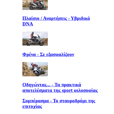
Πλαίσιο / Αναρτήσεις - Υβριδικό
DNA
Φρένα - Σε εξασφαλίζουν
Οδηγώντας... - Τα πρακτικά
αποτελέσματα της sport φιλοσοφίας
Συμπέρασμα - Το σταυροδρόμι της
επιτυχίας