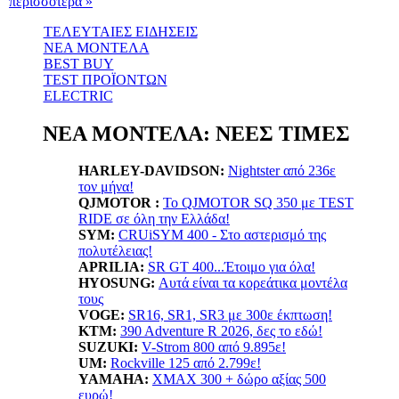
περισσότερα »
ΤΕΛΕΥΤΑΙΕΣ ΕΙΔΗΣΕΙΣ
ΝΕΑ ΜΟΝΤΕΛΑ
BEST BUY
TEST ΠΡΟΪΟΝΤΩΝ
ELECTRIC
ΝΕΑ ΜΟΝΤΕΛΑ: ΝΕΕΣ ΤΙΜΕΣ
HARLEY-DAVIDSON:
Nightster από 236ε
τον μήνα!
QJMOTOR :
Το QJMOTOR SQ 350 με TEST
RIDE σε όλη την Ελλάδα!
SYM:
CRUiSYM 400 - Στο αστερισμό της
πολυτέλειας!
APRILIA:
SR GT 400...Έτοιμο για όλα!
HYOSUNG:
Αυτά είναι τα κορεάτικα μοντέλα
τους
VOGE:
SR16, SR1, SR3 με 300ε έκπτωση!
KTM:
390 Adventure R 2026, δες το εδώ!
SUZUKI:
V-Strom 800 από 9.895ε!
UM:
Rockville 125 από 2.799ε!
YAMAHA
:
XMAX 300 + δώρο αξίας 500
ευρώ!