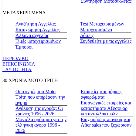
Συντήρηση Μοτοσικλέτας
ΜΕΤΑΧΕΙΡΙΣΜΕΝΑ
Αναζήτηση Αγγελίας
Test Μεταχειρισμένων
Καταχώρηση Αγγελίας
Μεταχειρισμένα
Αλλαγή αγγελίας
Δόσεις
Τιμές μεταχειρισμένων
Συνδεθείτε με τις αγγελίες
Έμποροι
ΠΕΡΙΟΔΙΚΟ
ΕΠΙΚΟΙΝΩΝΙΑ
ΤΑΥΤΟΤΗΤΑ
30 ΧΡΟΝΙΑ MOTO ΤΡΙΤΗ
Οι στιγμές του Moto
Εταιρείες και μάρκες
Τρίτη που επηρέασαν την
αφιερώματα
αγορά
Εισαγωγικές εταιρείες και
Ανάλυση της αγοράς: Οι
καταστήματα Αξεσουάρ
χρονιές 1996 - 2026
και ανταλλακτικών
Μοντέλα ορόσημα για την
Επιχειρήσεις λιανικής και
ελληνική αγορά 1996 -
After sales που ξεχώρισαν
2026