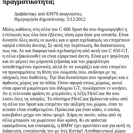
πραγματικότητα;
Διαβάστηκε από 83979 αναγνώστες
Ημερομηνία δημοσίευσης: 5/12/2012
Μόλις καθίσεις στη σέλα του C 600 Sport θα σου δημιουργηθεί η
εντύπωση πως όλα όσα έβλεπες τόση ώρα ήταν μια οπτασία. Είναι
δυνατόν όλες αυτές οι γωνίες και ο sport σχεδιασμός να επιτρέπουν
υψηλά επίπεδα άνεσης; Σε αυτή την περίπτωση, θα διαπιστώσεις
πως ναι. Αν και διαφορετικά σχεδιασμένη από αυτή του C 650 GT,
η σέλα εξακολουθεί να είναι εξαιρετικά άνετη. Είναι μεν ψηλότερη
και σε φέρνει πιο μπροστά (εξαιτίας και του χαμηλότερα
τοποθετημένου τιμονιού), αλλά δε σε κουράζει και σου επιτρέπει
να προσαρμόσεις τη θέση του σώματός σου, ανάλογα με τις
οδηγικές σου διαθέσεις. Την ίδια δυνατότητα σου προσφέρει και ο
άφθονος χώρος για τα πόδια. Όσον αφορά στους χώρους, αυτοί
είναι αρκετά μικρότεροι του δίδυμου GT, τουλάχιστον εν κινήσει.
Αν η τελευταία φράση σε μπερδεύει, η λέξη FlexCase θα σου
λύσει όλες τις απορίες. Το σύστημα FlexCase βρίσκεται κάτω από
τη σέλα του Sport και επιτρέπει την αύξηση του χώρου, όταν το
scooter είναι σταθμευμένο. Πρόκειται για έναν κάδο, ο οποίος
κατεβαίνει μέχρι τον πίσω τροχό. Χάρη σε αυτόν, κάτω από τη
σέλα μπορούν να χωρέσουν δύο κράνη. Κι αν φαίνεται
υφασμάτινος και επισφαλής, η BMW έχει φροντίσει και για αυτή τη
διάψευση, ενισχύοντάς τον με ίνες Kevlar! Αποθηκευτικοί χώροι