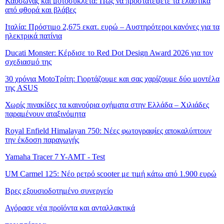
Καύσωνας και μοτοσυκλέτα: Πώς να προστατέψετε τα ελαστικά
από φθορά και βλάβες
Ιταλία: Πρόστιμο 2,675 εκατ. ευρώ – Αυστηρότεροι κανόνες για τα
ηλεκτρικά πατίνια
Ducati Monster: Κέρδισε το Red Dot Design Award 2026 για τον
σχεδιασμό της
30 χρόνια MotoΤρίτη: Γιορτάζουμε και σας χαρίζουμε δύο μοντέλα
της ASUS
Χωρίς πινακίδες τα καινούρια οχήματα στην Ελλάδα – Χιλιάδες
παραμένουν αταξινόμητα
Royal Enfield Himalayan 750: Νέες φωτογραφίες αποκαλύπτουν
την έκδοση παραγωγής
Yamaha Tracer 7 Y-AMT - Test
UM Carmel 125: Νέο ρετρό scooter με τιμή κάτω από 1.900 ευρώ
Βρες εξουσιοδοτημένο συνεργείο
Αγόρασε νέα προϊόντα και ανταλλακτικά