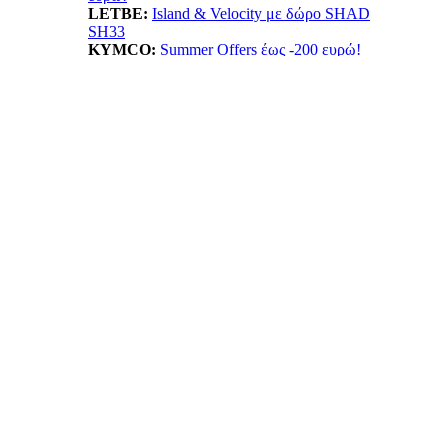
LETBE:
Island & Velocity με δώρο SHAD
SH33
KYMCO:
Summer Offers έως -200 ευρώ!
BENELLI:
TRK702X...Ταξίδι δίχως όρια!
HONDA:
Summer Offer! ADV 350 όφελος έως
550ε
ESF:
Νέα μοντέλα TAILG
EMOOV:
Ανακαλύψτε τα ηλεκτρικά οχήματα
Emoov!
HUSQVARNA:
Vitpilen 401! Με νέο κινητήρα
LIFAN:
LF125...απόκτησε το με 1.799ε!
ΠΡΟΙΟΝΤΑ: ΝΕΕΣ ΤΙΜΕΣ -
ΠΡΟΣΦΟΡΕΣ
ANORAK:
Βρες την ιδανική ασφάλεια!
BELRAY:
Λιπαντικά κορυφαίας ποιότητας!
Πατμανίδης:
Δες όλη την σειρά Oxford!
SXP:
Βest value κλειδαριές για υψηλή
προστασία
Wheel City:
Μοναδικές προσφορές ελαστικών!
Moto Market:
Αξεσουάρ σε ασυναγώνιστες
τιμές!