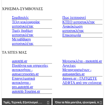
ΧΡΗΣΙΜΑ-ΣΥΜΒΟΥΛΕΣ
Συμβουλές
Πως λειτουργεί
Τέλη κυκλοφορίας
ΚΤΕΟ μοτοσυκλέτας
μοτοσυκλέτας
Ανακύκλωση
Τιμές διοδίων
μοτοσυκλέτας
μοτοσυκλέτας
Επικοινωνία
Μεταβίβαση
μοτοσυκλέτας
ΤΑ SITES ΜΑΣ
autotriti.gr
Μοτοσικλέτα - mototriti.gr
Προϊόντα και υπηρεσίες
Αγγελιες
αυτοκινήτου -
Μεταχειρισμένων -
autoaccessories.gr
autoaggelies.gr
Επαγγελματικά
4green.gr - ΓΛΙΤΩΣΤΕ
αυτοκίνητα -
ΛΕΦΤΑ από την ενέργεια
pro.autotriti.gr
autotriti-Touring.gr