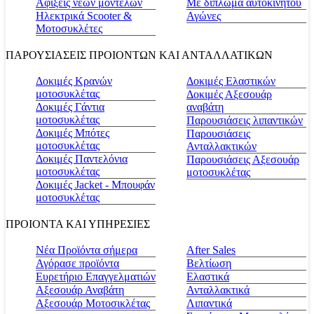
Αφίξεις νέων μοντέλων
Με δίπλωμα αυτοκινήτου
Ηλεκτρικά Scooter &
Αγώνες
Μοτοσυκλέτες
ΠΑΡΟΥΣΙΑΣΕΙΣ ΠΡΟΙΟΝΤΩΝ ΚΑΙ ΑΝΤΑΛΛΑΤΙΚΩΝ
Δοκιμές Κρανών
Δοκιμές Ελαστικών
μοτοσυκλέτας
Δοκιμές Αξεσουάρ
Δοκιμές Γάντια
αναβάτη
μοτοσυκλέτας
Παρουσιάσεις λιπαντικών
Δοκιμές Μπότες
Παρουσιάσεις
μοτοσυκλέτας
Ανταλλακτικών
Δοκιμές Παντελόνια
Παρουσιάσεις Αξεσουάρ
μοτοσυκλέτας
μοτοσυκλέτας
Δοκιμές Jacket - Μπουφάν
μοτοσυκλέτας
ΠΡΟΙΟΝΤΑ ΚΑΙ ΥΠΗΡΕΣΙΕΣ
Νέα Προϊόντα σήμερα
Αfter Sales
Αγόρασε προϊόντα
Βελτίωση
Ευρετήριο Επαγγελματιών
Ελαστικά
Αξεσουάρ Αναβάτη
Ανταλλακτικά
Αξεσουάρ Μοτοσικλέτας
Λιπαντικά