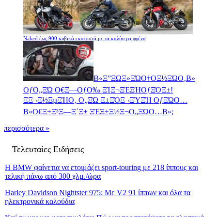
Naked έως 900 κυβικά εκατοστά με τα καλύτερα φρένα
Β«Ξ”ΞΏΞ»ΞΏΟ†ΟΞ½ΞΏΟ‚Β»
ΟƒΟ„ΞΏ Ο€Ξ―ΟƒΟ‰ ΞΊΞ¬ΞΈΞΉΟƒΞΌΞ±!
ΞΞ¬Ξ½ΞµΞΉΟ‚ Ο„ΞΏ Ξ±ΞΌΞ¬ΞΎΞΉ ΟƒΞΏΟ…
Β«Ο€Ξ±Ξ³Ξ―Ξ΄Ξ± ΞΈΞ±Ξ½Ξ¬Ο„ΞΏΟ…Β»;
περισσότερα »
Τελευταίες Ειδήσεις
Η BMW φαίνετια να ετοιμάζει sport-touring με 218 ίππους και
τελική πάνω από 300 χλμ./ώρα
Harley Davidson Nightster 975: Με V2 91 ίππων και όλα τα
ηλεκτρονικά καλούδια