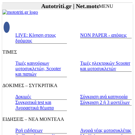
Autotriti.gr |
Net.mototriti.gr |
Προϊόν
MENU
LIVE: Κίνηση στους
NON PAPER - απόψεις
δρόμους
ΤΙΜΕΣ
Τιμές καινούριων
Τιμές ηλεκτρικών Scooter
μοτοσυκλετών, Scooter
και μοτοσυκλετών
και παπιών
ΔΟΚΙΜΕΣ – ΣΥΓΚΡΙΤΙΚΑ
Δοκιμές
Σύγκριση ανά κατηγορία
Συγκριτικά test και
Σύγκριση 2 ή 3 μοντέλων
Αγοραστικά θέματα
ΕΙΔΗΣΕΙΣ – ΝΕΑ ΜΟΝΤΕΛΑ
Ροή ειδήσεων
Αγορά νέας μοτοσυκλέτας