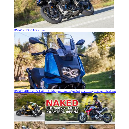
BMW R 1300 GS - Test
BMW C400 GT & C400 X: Με premium εξοπλισμό και τεχνολογία FlexCase