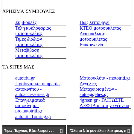
ΧΡΗΣΙΜΑ-ΣΥΜΒΟΥΛΕΣ
Συμβουλές
Πως λειτουργεί
Τέλη κυκλοφορίας
ΚΤΕΟ μοτοσυκλέτας
μοτοσυκλέτας
Ανακύκλωση
Τιμές διοδίων
μοτοσυκλέτας
μοτοσυκλέτας
Επικοινωνία
Μεταβίβαση
μοτοσυκλέτας
ΤΑ SITES ΜΑΣ
autotriti.gr
Μοτοσικλέτα - mototriti.gr
Προϊόντα και υπηρεσίες
Αγγελιες
αυτοκινήτου -
Μεταχειρισμένων -
autoaccessories.gr
autoaggelies.gr
Επαγγελματικά
4green.gr - ΓΛΙΤΩΣΤΕ
αυτοκίνητα -
ΛΕΦΤΑ από την ενέργεια
pro.autotriti.gr
autotriti-Touring.gr