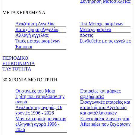
Συντήρηση Μοτοσικλέτας
ΜΕΤΑΧΕΙΡΙΣΜΕΝΑ
Αναζήτηση Αγγελίας
Test Μεταχειρισμένων
Καταχώρηση Αγγελίας
Μεταχειρισμένα
Αλλαγή αγγελίας
Δόσεις
Τιμές μεταχειρισμένων
Συνδεθείτε με τις αγγελίες
Έμποροι
ΠΕΡΙΟΔΙΚΟ
ΕΠΙΚΟΙΝΩΝΙΑ
ΤΑΥΤΟΤΗΤΑ
30 ΧΡΟΝΙΑ MOTO ΤΡΙΤΗ
Οι στιγμές του Moto
Εταιρείες και μάρκες
Τρίτη που επηρέασαν την
αφιερώματα
αγορά
Εισαγωγικές εταιρείες και
Ανάλυση της αγοράς: Οι
καταστήματα Αξεσουάρ
χρονιές 1996 - 2026
και ανταλλακτικών
Μοντέλα ορόσημα για την
Επιχειρήσεις λιανικής και
ελληνική αγορά 1996 -
After sales που ξεχώρισαν
2026