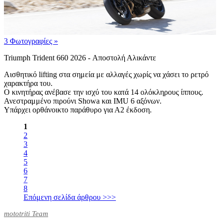
3 Φωτογραφίες
»
Triumph Trident 660 2026 - Αποστολή Αλικάντε
Αισθητικό lifting στα σημεία με αλλαγές χωρίς να χάσει το ρετρό
χαρακτήρα του.
Ο κινητήρας ανέβασε την ισχύ του κατά 14 ολόκληρους ίππους.
Ανεστραμμένο πιρούνι Showa και IMU 6 αξόνων.
Υπάρχει ορθάνοικτο παράθυρο για Α2 έκδοση.
1
2
3
4
5
6
7
8
Επόμενη σελίδα άρθρου >>>
mototriti Team