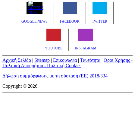
GOOGLE NEWS
FACEBOOK
TWITTER
YOUTUBE
INSTAGRAM
Αρχική Σελίδα
|
Sitemap
|
Επικοινωνία
|
Ταυτότητα
|
Όροι Χρήσης -
Πολιτική Απορρήτου - Πολιτική Cookies
Δήλωση συμμόρφωσης με τη σύσταση (ΕΕ) 2018/334
Copyright © 2026
mototriti.gr | Ταυτότητα
Επωνυμία Επιχείρησης:
AUTO ΤΡΙΤΗ ΑΕ
Έδρα - Γραφεία:
Λεωφόρος Αμαρουσίου 14 - Νέο Ηράκλειο,
Τ.Κ. 141 22
Νομική Μορφή:
ΕΚΔΟΤΙΚΗ ΕΤΑΙΡΕΙΑ
Α.Φ.Μ.:
998384177
Δ.Ο.Υ.:
ΚΕΦΟΔΕ