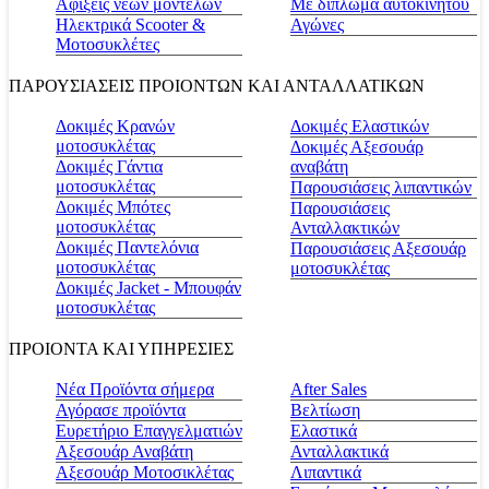
Αφίξεις νέων μοντέλων
Με δίπλωμα αυτοκινήτου
Ηλεκτρικά Scooter &
Αγώνες
Μοτοσυκλέτες
ΠΑΡΟΥΣΙΑΣΕΙΣ ΠΡΟΙΟΝΤΩΝ ΚΑΙ ΑΝΤΑΛΛΑΤΙΚΩΝ
Δοκιμές Κρανών
Δοκιμές Ελαστικών
μοτοσυκλέτας
Δοκιμές Αξεσουάρ
Δοκιμές Γάντια
αναβάτη
μοτοσυκλέτας
Παρουσιάσεις λιπαντικών
Δοκιμές Μπότες
Παρουσιάσεις
μοτοσυκλέτας
Ανταλλακτικών
Δοκιμές Παντελόνια
Παρουσιάσεις Αξεσουάρ
μοτοσυκλέτας
μοτοσυκλέτας
Δοκιμές Jacket - Μπουφάν
μοτοσυκλέτας
ΠΡΟΙΟΝΤΑ ΚΑΙ ΥΠΗΡΕΣΙΕΣ
Νέα Προϊόντα σήμερα
Αfter Sales
Αγόρασε προϊόντα
Βελτίωση
Ευρετήριο Επαγγελματιών
Ελαστικά
Αξεσουάρ Αναβάτη
Ανταλλακτικά
Αξεσουάρ Μοτοσικλέτας
Λιπαντικά