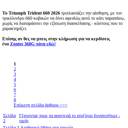
Το Triumph Trident 660 2026
τριπλασιάζει την αίσθηση, με τον
τρικύλινδρο 660 κυβικών να δίνει αφειδώς αυτό το κάτι παραπάνω,
χωρίς να διαταράσσει την εξίσωση διασκέδασης - κόστους που το
χαρακτηρίζει.
Επίσης αν θες να μπεις στην κλήρωση για να κερδίσεις
ένα
Zontes 368G πάτα εδώ!
1
2
3
4
5
6
7
8
Επόμενη σελίδα άρθρου >>>
Σελίδα
Γέρνοντας προς τα αριστερά το ισοζύγιο δυνατοτήτων -
2
τιμής
Σελίδα
3
Αισθητικό lifting στα σημεία