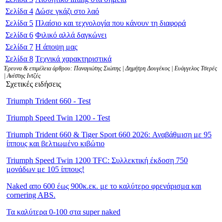
Σελίδα
4
Δώσε γκάζι στο λαό
Σελίδα
5
Πλαίσιο και τεχνολογία που κάνουν τη διαφορά
Σελίδα
6
Φιλικό αλλά δαγκώνει
Σελίδα
7
Η άποψη μας
Σελίδα
8
Τεχνικά χαρακτηριστικά
Έρευνα & επιμέλεια άρθρου: Παναγιώτης Σιώπης | Δημήτρη Δουγέκος | Ευάγγελος Τσερές
| Ανέστης Ιντζές
Σχετικές ειδήσεις
Triumph Trident 660 - Test
Triumph Speed Twin 1200 - Test
Triumph Trident 660 & Tiger Sport 660 2026: Αναβάθμιση με 95
ίππους και βελτιωμένο κιβώτιο
Triumph Speed Twin 1200 TFC: Συλλεκτική έκδοση 750
μονάδων με 105 ίππους!
Naked απο 600 έως 900κ.εκ. με το καλύτερο φρενάρισμα και
cornering ABS.
Τα καλύτερα 0-100 στα super naked