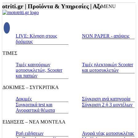
triti.gr |
Προϊόντα & Υπηρεσίες |
Αξεσουάρ Αναβάτη
MENU
LIVE: Κίνηση στους
NON PAPER - απόψεις
δρόμους
ΤΙΜΕΣ
Τιμές καινούριων
Τιμές ηλεκτρικών Scooter
μοτοσυκλετών, Scooter
και μοτοσυκλετών
και παπιών
ΔΟΚΙΜΕΣ – ΣΥΓΚΡΙΤΙΚΑ
Δοκιμές
Σύγκριση ανά κατηγορία
Συγκριτικά test και
Σύγκριση 2 ή 3 μοντέλων
Αγοραστικά θέματα
ΕΙΔΗΣΕΙΣ – ΝΕΑ ΜΟΝΤΕΛΑ
Ροή ειδήσεων
Αγορά νέας μοτοσυκλέτας