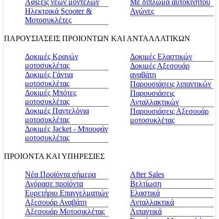
Αφίξεις νέων μοντέλων
Με δίπλωμα αυτοκινήτου
Ηλεκτρικά Scooter &
Αγώνες
Μοτοσυκλέτες
ΠΑΡΟΥΣΙΑΣΕΙΣ ΠΡΟΙΟΝΤΩΝ ΚΑΙ ΑΝΤΑΛΛΑΤΙΚΩΝ
Δοκιμές Κρανών
Δοκιμές Ελαστικών
μοτοσυκλέτας
Δοκιμές Αξεσουάρ
Δοκιμές Γάντια
αναβάτη
μοτοσυκλέτας
Παρουσιάσεις λιπαντικών
Δοκιμές Μπότες
Παρουσιάσεις
μοτοσυκλέτας
Ανταλλακτικών
Δοκιμές Παντελόνια
Παρουσιάσεις Αξεσουάρ
μοτοσυκλέτας
μοτοσυκλέτας
Δοκιμές Jacket - Μπουφάν
μοτοσυκλέτας
ΠΡΟΙΟΝΤΑ ΚΑΙ ΥΠΗΡΕΣΙΕΣ
Νέα Προϊόντα σήμερα
Αfter Sales
Αγόρασε προϊόντα
Βελτίωση
Ευρετήριο Επαγγελματιών
Ελαστικά
Αξεσουάρ Αναβάτη
Ανταλλακτικά
Αξεσουάρ Μοτοσικλέτας
Λιπαντικά