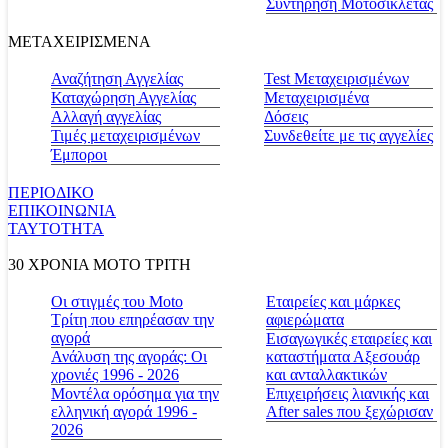
Συντήρηση Μοτοσικλέτας
ΜΕΤΑΧΕΙΡΙΣΜΕΝΑ
Αναζήτηση Αγγελίας
Test Μεταχειρισμένων
Καταχώρηση Αγγελίας
Μεταχειρισμένα
Αλλαγή αγγελίας
Δόσεις
Τιμές μεταχειρισμένων
Συνδεθείτε με τις αγγελίες
Έμποροι
ΠΕΡΙΟΔΙΚΟ
ΕΠΙΚΟΙΝΩΝΙΑ
ΤΑΥΤΟΤΗΤΑ
30 ΧΡΟΝΙΑ MOTO ΤΡΙΤΗ
Οι στιγμές του Moto
Εταιρείες και μάρκες
Τρίτη που επηρέασαν την
αφιερώματα
αγορά
Εισαγωγικές εταιρείες και
Ανάλυση της αγοράς: Οι
καταστήματα Αξεσουάρ
χρονιές 1996 - 2026
και ανταλλακτικών
Μοντέλα ορόσημα για την
Επιχειρήσεις λιανικής και
ελληνική αγορά 1996 -
After sales που ξεχώρισαν
2026