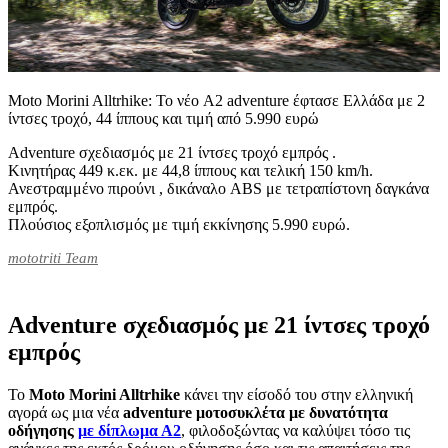
Moto Morini Alltrhike: Το νέο A2 adventure έφτασε Ελλάδα με 2
ίντσες τροχό, 44 ίππους και τιμή από 5.990 ευρώ
Adventure σχεδιασμός με 21 ίντσες τροχό εμπρός .
Κινητήρας 449 κ.εκ. με 44,8 ίππους και τελική 150 km/h.
Ανεστραμμένο πιρούνι , δικάναλο ABS με τετραπίστονη δαγκάνα
εμπρός.
Πλούσιος εξοπλισμός με τιμή εκκίνησης 5.990 ευρώ.
mototriti Team
Adventure σχεδιασμός με 21 ίντσες τροχό
εμπρός
Το
Moto Morini Alltrhike
κάνει την είσοδό του στην ελληνική
αγορά ως μια νέα
adventure μοτοσυκλέτα με δυνατότητα
οδήγησης
με δίπλωμα Α2
, φιλοδοξώντας να καλύψει τόσο τις