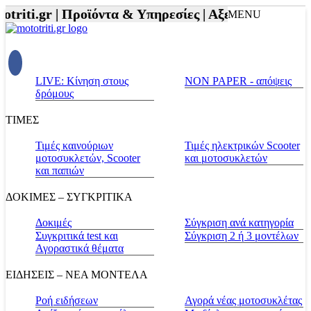
triti.gr |
Προϊόντα & Υπηρεσίες |
Αξεσουάρ Αναβάτη
MENU
LIVE: Κίνηση στους
NON PAPER - απόψεις
δρόμους
ΤΙΜΕΣ
Τιμές καινούριων
Τιμές ηλεκτρικών Scooter
μοτοσυκλετών, Scooter
και μοτοσυκλετών
και παπιών
ΔΟΚΙΜΕΣ – ΣΥΓΚΡΙΤΙΚΑ
Δοκιμές
Σύγκριση ανά κατηγορία
Συγκριτικά test και
Σύγκριση 2 ή 3 μοντέλων
Αγοραστικά θέματα
ΕΙΔΗΣΕΙΣ – ΝΕΑ ΜΟΝΤΕΛΑ
Ροή ειδήσεων
Αγορά νέας μοτοσυκλέτας