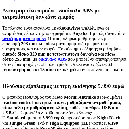
Ανεστραμμένο πιρούνι , δικάναλο ABS με
τετραπίστονη δαγκάνα εμπρός
Το πλαίσιο είναι ατσάλινο με
αλουμινένιο ψαλίδι
, ενώ οι
αναρτήσεις φέρουν την υπογραφή της
Kayaba
. Εμπρός συναντάμε
ανεστραμμένο πιρούνι
41 mm
, πλήρως ρυθμιζόμενο, με
διαδρομή
208 mm
, και πίσω μονό αμορτισέρ με ρύθμιση
προφόρτισης και επαναφοράς. Το σύστημα πέδησης περιλαμβάνει
εμπρός δίσκο 320 mm με τετραπίστονη δαγκάνα
και
πίσω
δίσκο 255 mm
, με
δικάναλο ABS
που μπορεί να απενεργοποιηθεί
στον πίσω τροχό για off-road χρήση. Οι ακτινωτές ζάντες
21
ιντσών εμπρός και 18 πίσω
ολοκληρώνουν το adventure πακέτο.
Πλούσιος εξοπλισμός με τιμή εκκίνησης 5.990 ευρώ
Ο βασικός εξοπλισμός του
Moto Morini Alltrhike
περιλαμβάνει
traction control
,
κεντρικό σταντ
,
ρυθμιζόμενο ανεμοθώρακα
,
πίσω σέλα με ρυθμιζόμενη κλίση
, καθώς και
θύρες USB και
USB-C
. Το μοντέλο διατίθεται σε δύο εκδόσεις:
Η
Standard
, με τιμή
5.990 ευρώ
, προσφέρεται σε
Night Black
και
Jungle Green
, ενώ η
High Equipped (HE)
κοστίζει
6.190
ευρώ
, διατίθεται σε
Pure White
και περιλαμβάνει επιπλέον