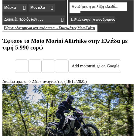
LIVE: κίνηση στους δρόμους
Εξουσιοδοτημένοι αντιπρόσωποι - Συνεργάτες MotoΤρίτη
Έφτασε το Moto Morini Alltrhike στην Ελλάδα με
τιμή 5.990 ευρώ
Add mototriti.gr on Google
Διαβάστηκε από 2.957 αναγνώστες (18/12/2025)