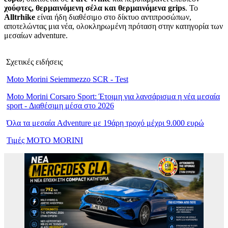
χούφτες, θερμαινόμενη σέλα και θερμαινόμενα grips
. Το
Alltrhike
είναι ήδη διαθέσιμο στο δίκτυο αντιπροσώπων,
αποτελώντας μια νέα, ολοκληρωμένη πρόταση στην κατηγορία των
μεσαίων adventure.
Σχετικές ειδήσεις
Moto Morini Seiemmezzo SCR - Test
Moto Morini Corsaro Sport: Έτοιμη για λανσάρισμα η νέα μεσαία
sport - Διαθέσιμη μέσα στο 2026
Όλα τα μεσαία Adventure με 19άρη τροχό μέχρι 9.000 ευρώ
Τιμές MOTO MORINI