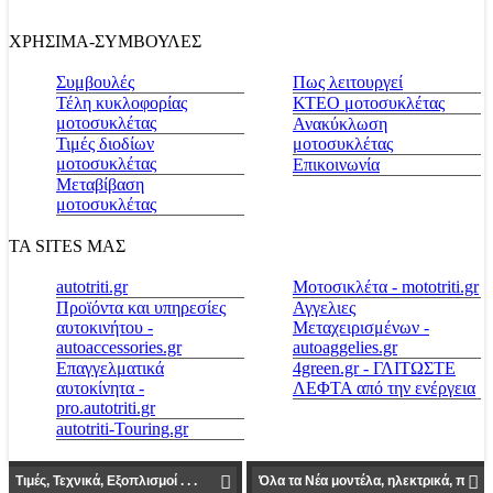
ΧΡΗΣΙΜΑ-ΣΥΜΒΟΥΛΕΣ
Συμβουλές
Πως λειτουργεί
Τέλη κυκλοφορίας
ΚΤΕΟ μοτοσυκλέτας
μοτοσυκλέτας
Ανακύκλωση
Τιμές διοδίων
μοτοσυκλέτας
μοτοσυκλέτας
Επικοινωνία
Μεταβίβαση
μοτοσυκλέτας
ΤΑ SITES ΜΑΣ
autotriti.gr
Μοτοσικλέτα - mototriti.gr
Προϊόντα και υπηρεσίες
Αγγελιες
αυτοκινήτου -
Μεταχειρισμένων -
autoaccessories.gr
autoaggelies.gr
Επαγγελματικά
4green.gr - ΓΛΙΤΩΣΤΕ
αυτοκίνητα -
ΛΕΦΤΑ από την ενέργεια
pro.autotriti.gr
autotriti-Touring.gr