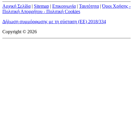
Αρχική Σελίδα
|
Sitemap
|
Επικοινωνία
|
Ταυτότητα
|
Όροι Χρήσης -
Πολιτική Απορρήτου - Πολιτική Cookies
Δήλωση συμμόρφωσης με τη σύσταση (ΕΕ) 2018/334
Copyright © 2026
mototriti.gr | Ταυτότητα
Επωνυμία Επιχείρησης:
AUTO ΤΡΙΤΗ ΑΕ
Έδρα - Γραφεία:
Λεωφόρος Αμαρουσίου 14 - Νέο Ηράκλειο,
Τ.Κ. 141 22
Νομική Μορφή:
ΕΚΔΟΤΙΚΗ ΕΤΑΙΡΕΙΑ
Α.Φ.Μ.:
998384177
Δ.Ο.Υ.:
ΚΕΦΟΔΕ
Στοιχεία Επικοινωνίας:
E-mail:
info@mototriti.gr
Τηλέφωνο:
211 1085500
Ιστοσελίδα:
www.mototriti.gr
Διοικητικά Στελέχη
Ιδιοκτήτες & Κύριοι Μέτοχοι:
Δανάη Τριανταφύλλη – Δάφνη
Τριανταφύλλη
Νόμιμος εκπρόσωπος - Διευθυντής:
Νίκος Καρανάσιος