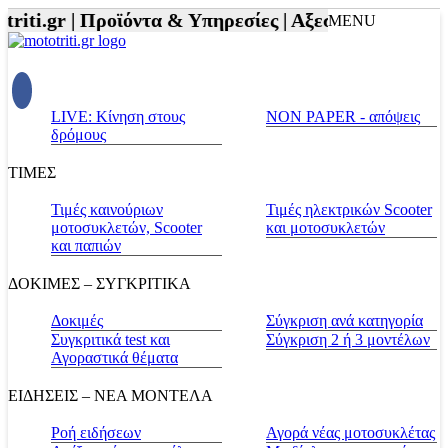
iti.gr |
Προϊόντα & Υπηρεσίες |
Αξεσουάρ Αναβάτη 
MENU
LIVE: Κίνηση στους
NON PAPER - απόψεις
δρόμους
ΤΙΜΕΣ
Τιμές καινούριων
Τιμές ηλεκτρικών Scooter
μοτοσυκλετών, Scooter
και μοτοσυκλετών
και παπιών
ΔΟΚΙΜΕΣ – ΣΥΓΚΡΙΤΙΚΑ
Δοκιμές
Σύγκριση ανά κατηγορία
Συγκριτικά test και
Σύγκριση 2 ή 3 μοντέλων
Αγοραστικά θέματα
ΕΙΔΗΣΕΙΣ – ΝΕΑ ΜΟΝΤΕΛΑ
Ροή ειδήσεων
Αγορά νέας μοτοσυκλέτας