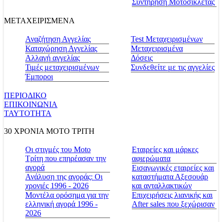
Συντήρηση Μοτοσικλέτας
ΜΕΤΑΧΕΙΡΙΣΜΕΝΑ
Αναζήτηση Αγγελίας
Test Μεταχειρισμένων
Καταχώρηση Αγγελίας
Μεταχειρισμένα
Αλλαγή αγγελίας
Δόσεις
Τιμές μεταχειρισμένων
Συνδεθείτε με τις αγγελίες
Έμποροι
ΠΕΡΙΟΔΙΚΟ
ΕΠΙΚΟΙΝΩΝΙΑ
ΤΑΥΤΟΤΗΤΑ
30 ΧΡΟΝΙΑ MOTO ΤΡΙΤΗ
Οι στιγμές του Moto
Εταιρείες και μάρκες
Τρίτη που επηρέασαν την
αφιερώματα
αγορά
Εισαγωγικές εταιρείες και
Ανάλυση της αγοράς: Οι
καταστήματα Αξεσουάρ
χρονιές 1996 - 2026
και ανταλλακτικών
Μοντέλα ορόσημα για την
Επιχειρήσεις λιανικής και
ελληνική αγορά 1996 -
After sales που ξεχώρισαν
2026