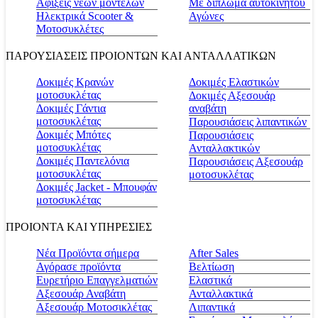
Αφίξεις νέων μοντέλων
Με δίπλωμα αυτοκινήτου
Ηλεκτρικά Scooter &
Αγώνες
Μοτοσυκλέτες
ΠΑΡΟΥΣΙΑΣΕΙΣ ΠΡΟΙΟΝΤΩΝ ΚΑΙ ΑΝΤΑΛΛΑΤΙΚΩΝ
Δοκιμές Κρανών
Δοκιμές Ελαστικών
μοτοσυκλέτας
Δοκιμές Αξεσουάρ
Δοκιμές Γάντια
αναβάτη
μοτοσυκλέτας
Παρουσιάσεις λιπαντικών
Δοκιμές Μπότες
Παρουσιάσεις
μοτοσυκλέτας
Ανταλλακτικών
Δοκιμές Παντελόνια
Παρουσιάσεις Αξεσουάρ
μοτοσυκλέτας
μοτοσυκλέτας
Δοκιμές Jacket - Μπουφάν
μοτοσυκλέτας
ΠΡΟΙΟΝΤΑ ΚΑΙ ΥΠΗΡΕΣΙΕΣ
Νέα Προϊόντα σήμερα
Αfter Sales
Αγόρασε προϊόντα
Βελτίωση
Ευρετήριο Επαγγελματιών
Ελαστικά
Αξεσουάρ Αναβάτη
Ανταλλακτικά
Αξεσουάρ Μοτοσικλέτας
Λιπαντικά