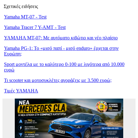
Σχετικές ειδήσεις
Yamaha MT-07 - Test
Yamaha Tracer 7 Y-AMT - Test
YAMAHA MT-07: Με αυτόματο κιβώτιο και νέο πλαίσιο
Yamaha PG-1: Το «μισό παπί - μισό enduro» έρχεται στην
Ευρώπη;
Sport μοντέλα με το καλύτερο 0-100 με λιγότερα από 10.000
ευρώ
Τι scooter και μοτοσυκλέτες αγοράζεις με 3.500 ευρώ;
Τιμές YAMAHA