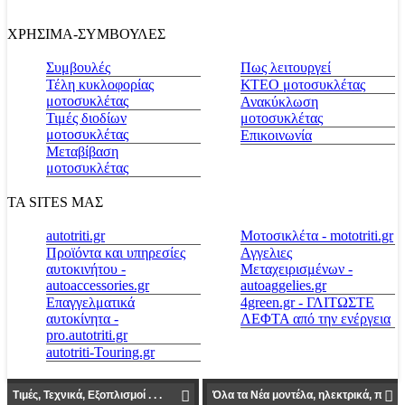
ΧΡΗΣΙΜΑ-ΣΥΜΒΟΥΛΕΣ
Συμβουλές
Πως λειτουργεί
Τέλη κυκλοφορίας
ΚΤΕΟ μοτοσυκλέτας
μοτοσυκλέτας
Ανακύκλωση
Τιμές διοδίων
μοτοσυκλέτας
μοτοσυκλέτας
Επικοινωνία
Μεταβίβαση
μοτοσυκλέτας
ΤΑ SITES ΜΑΣ
autotriti.gr
Μοτοσικλέτα - mototriti.gr
Προϊόντα και υπηρεσίες
Αγγελιες
αυτοκινήτου -
Μεταχειρισμένων -
autoaccessories.gr
autoaggelies.gr
Επαγγελματικά
4green.gr - ΓΛΙΤΩΣΤΕ
αυτοκίνητα -
ΛΕΦΤΑ από την ενέργεια
pro.autotriti.gr
autotriti-Touring.gr