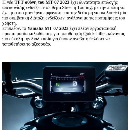
Η νέα
TFT οθόνη του MT-07 2023
έχει δυνατότητα επιλογής
απεικονίσης ενδείξεων σε θέμα Street ή Touring, με την πρώτη να
έχει μια πιο μοντέρνα εμφάνιση και την δεύτερη να ακολουθεί μία
πιο συμβατική διάταξη ενδείξεων, ανάλογα με τις προτιμήσεις του
χρήστη.
Επιπλέον, το
Yamaha MT-07 2023
έχει πλέον εργοστασιακή
προετοιμασία καλωδίωσης για τοποθέτηση Quickshifter, κάνοντας
πιο εύκολη την διαδικασία για όποιον αναβάτη θελήσει να
τοποθετήσει το αξεσουάρ.