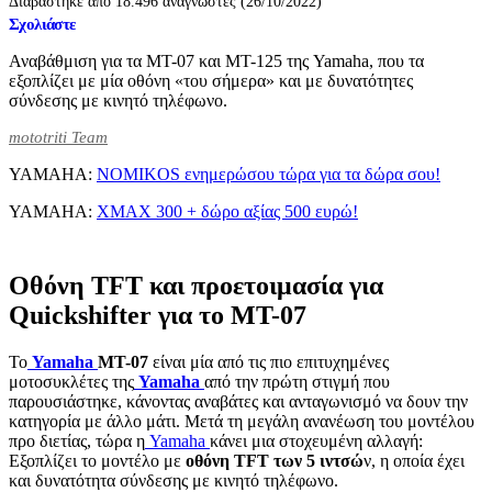
Διαβάστηκε από 18.496 αναγνώστες (26/10/2022)
Σχολιάστε
Αναβάθμιση για τα MT-07 και MT-125 της Yamaha, που τα
εξοπλίζει με μία οθόνη «του σήμερα» και με δυνατότητες
σύνδεσης με κινητό τηλέφωνο.
mototriti Team
YAMAHA:
NOMIKOS ενημερώσου τώρα για τα δώρα σου!
YAMAHA:
XMAX 300 + δώρο αξίας 500 ευρώ!
Οθόνη TFT και προετοιμασία για
Quickshifter για το MT-07
Το
Yamaha
MT-07
είναι μία από τις πιο επιτυχημένες
μοτοσυκλέτες της
Yamaha
από την πρώτη στιγμή που
παρουσιάστηκε, κάνοντας αναβάτες και ανταγωνισμό να δουν την
κατηγορία με άλλο μάτι. Μετά τη μεγάλη ανανέωση του μοντέλου
προ διετίας, τώρα η
Yamaha
κάνει μια στοχευμένη αλλαγή:
Εξοπλίζει το μοντέλο με
οθόνη TFT των 5 ιντσώ
ν, η οποία έχει
και δυνατότητα σύνδεσης με κινητό τηλέφωνο.