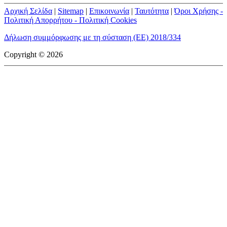
Αρχική Σελίδα
|
Sitemap
|
Επικοινωνία
|
Ταυτότητα
|
Όροι Χρήσης -
Πολιτική Απορρήτου - Πολιτική Cookies
Δήλωση συμμόρφωσης με τη σύσταση (ΕΕ) 2018/334
Copyright © 2026
mototriti.gr | Ταυτότητα
Επωνυμία Επιχείρησης:
AUTO ΤΡΙΤΗ ΑΕ
Έδρα - Γραφεία:
Λεωφόρος Αμαρουσίου 14 - Νέο Ηράκλειο,
Τ.Κ. 141 22
Νομική Μορφή:
ΕΚΔΟΤΙΚΗ ΕΤΑΙΡΕΙΑ
Α.Φ.Μ.:
998384177
Δ.Ο.Υ.:
ΚΕΦΟΔΕ
Στοιχεία Επικοινωνίας:
E-mail:
info@mototriti.gr
Τηλέφωνο:
211 1085500
Ιστοσελίδα:
www.mototriti.gr
Διοικητικά Στελέχη
Ιδιοκτήτες & Κύριοι Μέτοχοι:
Δανάη Τριανταφύλλη – Δάφνη
Τριανταφύλλη
Νόμιμος εκπρόσωπος - Διευθυντής:
Νίκος Καρανάσιος