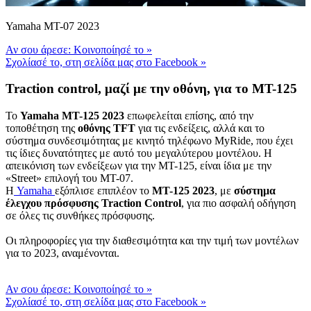
Yamaha MT-07 2023
Αν σου άρεσε: Κοινοποίησέ το
»
Σχολίασέ το, στη σελίδα μας στο Facebook
»
Traction control, μαζί με την οθόνη, για το MT-125
To
Yamaha MT-125 2023
επωφελείται επίσης, από την
τοποθέτηση της
οθόνης TFT
για τις ενδείξεις, αλλά και το
σύστημα συνδεσιμότητας με κινητό τηλέφωνο MyRide, που έχει
τις ίδιες δυνατότητες με αυτό του μεγαλύτερου μοντέλου. Η
απεικόνιση των ενδείξεων για την MT-125, είναι ίδια με την
«Street» επιλογή του MT-07.
Η
Yamaha
εξόπλισε επιπλέον το
MT-125 2023
, με
σύστημα
έλεγχου πρόσφυσης Traction Control
, για πιο ασφαλή οδήγηση
σε όλες τις συνθήκες πρόσφυσης.
Οι πληροφορίες για την διαθεσιμότητα και την τιμή των μοντέλων
για το 2023, αναμένονται.
Αν σου άρεσε: Κοινοποίησέ το
»
Σχολίασέ το, στη σελίδα μας στο Facebook
»