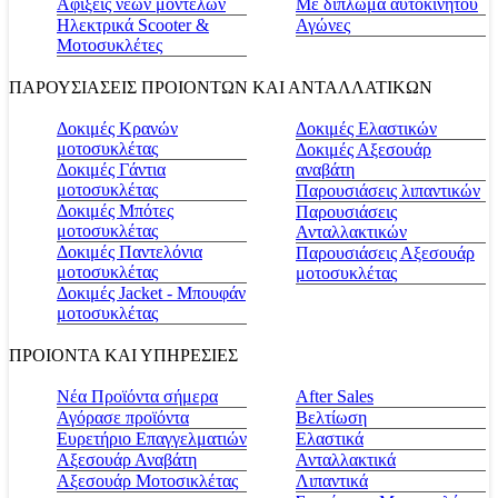
Αφίξεις νέων μοντέλων
Με δίπλωμα αυτοκινήτου
Ηλεκτρικά Scooter &
Αγώνες
Μοτοσυκλέτες
ΠΑΡΟΥΣΙΑΣΕΙΣ ΠΡΟΙΟΝΤΩΝ ΚΑΙ ΑΝΤΑΛΛΑΤΙΚΩΝ
Δοκιμές Κρανών
Δοκιμές Ελαστικών
μοτοσυκλέτας
Δοκιμές Αξεσουάρ
Δοκιμές Γάντια
αναβάτη
μοτοσυκλέτας
Παρουσιάσεις λιπαντικών
Δοκιμές Μπότες
Παρουσιάσεις
μοτοσυκλέτας
Ανταλλακτικών
Δοκιμές Παντελόνια
Παρουσιάσεις Αξεσουάρ
μοτοσυκλέτας
μοτοσυκλέτας
Δοκιμές Jacket - Μπουφάν
μοτοσυκλέτας
ΠΡΟΙΟΝΤΑ ΚΑΙ ΥΠΗΡΕΣΙΕΣ
Νέα Προϊόντα σήμερα
Αfter Sales
Αγόρασε προϊόντα
Βελτίωση
Ευρετήριο Επαγγελματιών
Ελαστικά
Αξεσουάρ Αναβάτη
Ανταλλακτικά
Αξεσουάρ Μοτοσικλέτας
Λιπαντικά