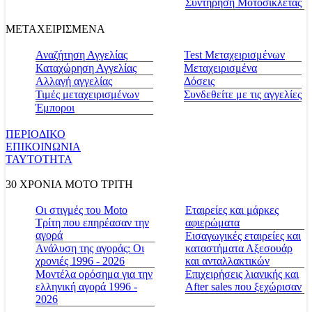
Συντήρηση Μοτοσικλέτας
ΜΕΤΑΧΕΙΡΙΣΜΕΝΑ
Αναζήτηση Αγγελίας
Test Μεταχειρισμένων
Καταχώρηση Αγγελίας
Μεταχειρισμένα
Αλλαγή αγγελίας
Δόσεις
Τιμές μεταχειρισμένων
Συνδεθείτε με τις αγγελίες
Έμποροι
ΠΕΡΙΟΔΙΚΟ
ΕΠΙΚΟΙΝΩΝΙΑ
ΤΑΥΤΟΤΗΤΑ
30 ΧΡΟΝΙΑ MOTO ΤΡΙΤΗ
Οι στιγμές του Moto
Εταιρείες και μάρκες
Τρίτη που επηρέασαν την
αφιερώματα
αγορά
Εισαγωγικές εταιρείες και
Ανάλυση της αγοράς: Οι
καταστήματα Αξεσουάρ
χρονιές 1996 - 2026
και ανταλλακτικών
Μοντέλα ορόσημα για την
Επιχειρήσεις λιανικής και
ελληνική αγορά 1996 -
After sales που ξεχώρισαν
2026