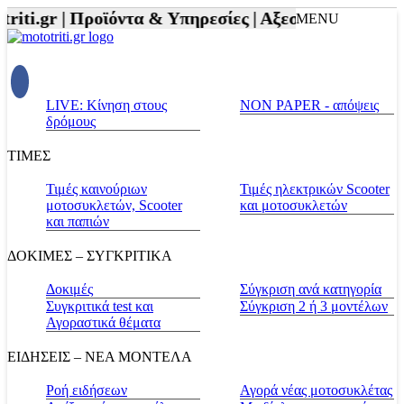
riti.gr |
Προϊόντα & Υπηρεσίες |
Αξεσουάρ Αναβάτη 
MENU
LIVE: Κίνηση στους
NON PAPER - απόψεις
δρόμους
ΤΙΜΕΣ
Τιμές καινούριων
Τιμές ηλεκτρικών Scooter
μοτοσυκλετών, Scooter
και μοτοσυκλετών
και παπιών
ΔΟΚΙΜΕΣ – ΣΥΓΚΡΙΤΙΚΑ
Δοκιμές
Σύγκριση ανά κατηγορία
Συγκριτικά test και
Σύγκριση 2 ή 3 μοντέλων
Αγοραστικά θέματα
ΕΙΔΗΣΕΙΣ – ΝΕΑ ΜΟΝΤΕΛΑ
Ροή ειδήσεων
Αγορά νέας μοτοσυκλέτας