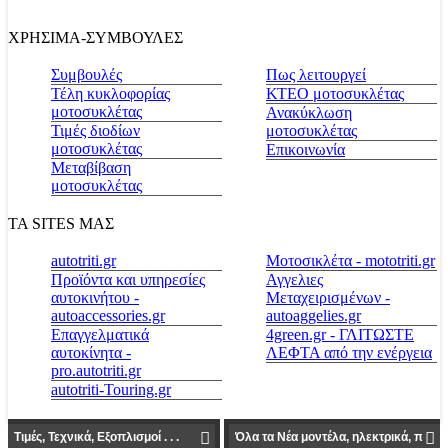
ΧΡΗΣΙΜΑ-ΣΥΜΒΟΥΛΕΣ
Συμβουλές
Πως λειτουργεί
Τέλη κυκλοφορίας
ΚΤΕΟ μοτοσυκλέτας
μοτοσυκλέτας
Ανακύκλωση
Τιμές διοδίων
μοτοσυκλέτας
μοτοσυκλέτας
Επικοινωνία
Μεταβίβαση
μοτοσυκλέτας
ΤΑ SITES ΜΑΣ
autotriti.gr
Μοτοσικλέτα - mototriti.gr
Προϊόντα και υπηρεσίες
Αγγελιες
αυτοκινήτου -
Μεταχειρισμένων -
autoaccessories.gr
autoaggelies.gr
Επαγγελματικά
4green.gr - ΓΛΙΤΩΣΤΕ
αυτοκίνητα -
ΛΕΦΤΑ από την ενέργεια
pro.autotriti.gr
autotriti-Touring.gr