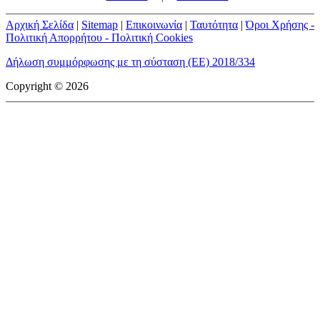
Αρχική Σελίδα
|
Sitemap
|
Επικοινωνία
|
Ταυτότητα
|
Όροι Χρήσης -
Πολιτική Απορρήτου - Πολιτική Cookies
Δήλωση συμμόρφωσης με τη σύσταση (ΕΕ) 2018/334
Copyright © 2026
mototriti.gr | Ταυτότητα
Επωνυμία Επιχείρησης:
AUTO ΤΡΙΤΗ ΑΕ
Έδρα - Γραφεία:
Λεωφόρος Αμαρουσίου 14 - Νέο Ηράκλειο,
Τ.Κ. 141 22
Νομική Μορφή:
ΕΚΔΟΤΙΚΗ ΕΤΑΙΡΕΙΑ
Α.Φ.Μ.:
998384177
Δ.Ο.Υ.:
ΚΕΦΟΔΕ
Στοιχεία Επικοινωνίας:
E-mail:
info@mototriti.gr
Τηλέφωνο:
211 1085500
Ιστοσελίδα:
www.mototriti.gr
Διοικητικά Στελέχη
Ιδιοκτήτες & Κύριοι Μέτοχοι:
Δανάη Τριανταφύλλη – Δάφνη
Τριανταφύλλη