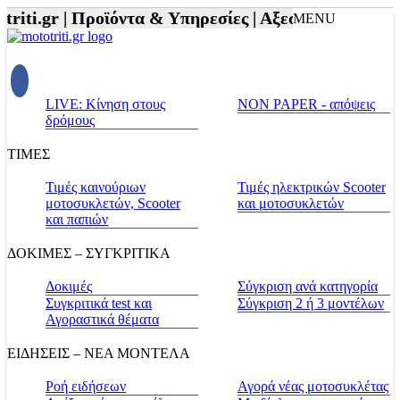
riti.gr |
Προϊόντα & Υπηρεσίες |
Αξεσουάρ Αναβάτη
MENU
LIVE: Κίνηση στους
NON PAPER - απόψεις
δρόμους
ΤΙΜΕΣ
Τιμές καινούριων
Τιμές ηλεκτρικών Scooter
μοτοσυκλετών, Scooter
και μοτοσυκλετών
και παπιών
ΔΟΚΙΜΕΣ – ΣΥΓΚΡΙΤΙΚΑ
Δοκιμές
Σύγκριση ανά κατηγορία
Συγκριτικά test και
Σύγκριση 2 ή 3 μοντέλων
Αγοραστικά θέματα
ΕΙΔΗΣΕΙΣ – ΝΕΑ ΜΟΝΤΕΛΑ
Ροή ειδήσεων
Αγορά νέας μοτοσυκλέτας