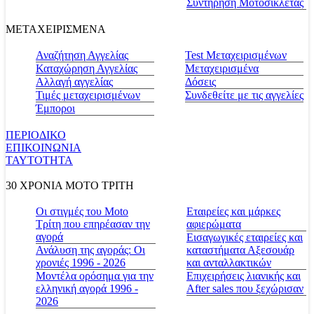
Συντήρηση Μοτοσικλέτας
ΜΕΤΑΧΕΙΡΙΣΜΕΝΑ
Αναζήτηση Αγγελίας
Test Μεταχειρισμένων
Καταχώρηση Αγγελίας
Μεταχειρισμένα
Αλλαγή αγγελίας
Δόσεις
Τιμές μεταχειρισμένων
Συνδεθείτε με τις αγγελίες
Έμποροι
ΠΕΡΙΟΔΙΚΟ
ΕΠΙΚΟΙΝΩΝΙΑ
ΤΑΥΤΟΤΗΤΑ
30 ΧΡΟΝΙΑ MOTO ΤΡΙΤΗ
Οι στιγμές του Moto
Εταιρείες και μάρκες
Τρίτη που επηρέασαν την
αφιερώματα
αγορά
Εισαγωγικές εταιρείες και
Ανάλυση της αγοράς: Οι
καταστήματα Αξεσουάρ
χρονιές 1996 - 2026
και ανταλλακτικών
Μοντέλα ορόσημα για την
Επιχειρήσεις λιανικής και
ελληνική αγορά 1996 -
After sales που ξεχώρισαν
2026