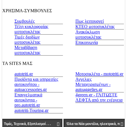
ΧΡΗΣΙΜΑ-ΣΥΜΒΟΥΛΕΣ
Συμβουλές
Πως λειτουργεί
Τέλη κυκλοφορίας
ΚΤΕΟ μοτοσυκλέτας
μοτοσυκλέτας
Ανακύκλωση
Τιμές διοδίων
μοτοσυκλέτας
μοτοσυκλέτας
Επικοινωνία
Μεταβίβαση
μοτοσυκλέτας
ΤΑ SITES ΜΑΣ
autotriti.gr
Μοτοσικλέτα - mototriti.gr
Προϊόντα και υπηρεσίες
Αγγελιες
αυτοκινήτου -
Μεταχειρισμένων -
autoaccessories.gr
autoaggelies.gr
Επαγγελματικά
4green.gr - ΓΛΙΤΩΣΤΕ
αυτοκίνητα -
ΛΕΦΤΑ από την ενέργεια
pro.autotriti.gr
autotriti-Touring.gr