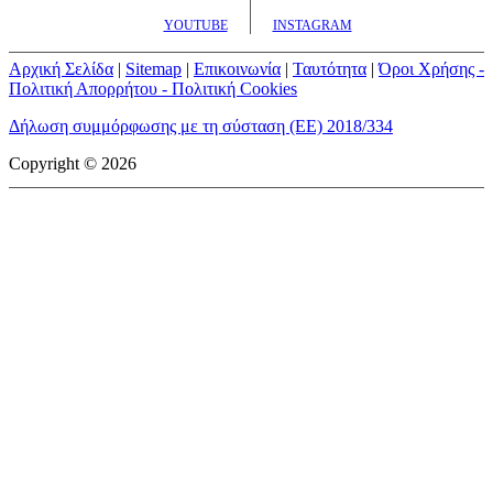
YOUTUBE
INSTAGRAM
Αρχική Σελίδα
|
Sitemap
|
Επικοινωνία
|
Ταυτότητα
|
Όροι Χρήσης -
Πολιτική Απορρήτου - Πολιτική Cookies
Δήλωση συμμόρφωσης με τη σύσταση (ΕΕ) 2018/334
Copyright © 2026
mototriti.gr | Ταυτότητα
Επωνυμία Επιχείρησης:
AUTO ΤΡΙΤΗ ΑΕ
Έδρα - Γραφεία:
Λεωφόρος Αμαρουσίου 14 - Νέο Ηράκλειο,
Τ.Κ. 141 22
Νομική Μορφή:
ΕΚΔΟΤΙΚΗ ΕΤΑΙΡΕΙΑ
Α.Φ.Μ.:
998384177
Δ.Ο.Υ.:
ΚΕΦΟΔΕ
Στοιχεία Επικοινωνίας:
E-mail:
info@mototriti.gr
Τηλέφωνο:
211 1085500
Ιστοσελίδα:
www.mototriti.gr
Διοικητικά Στελέχη