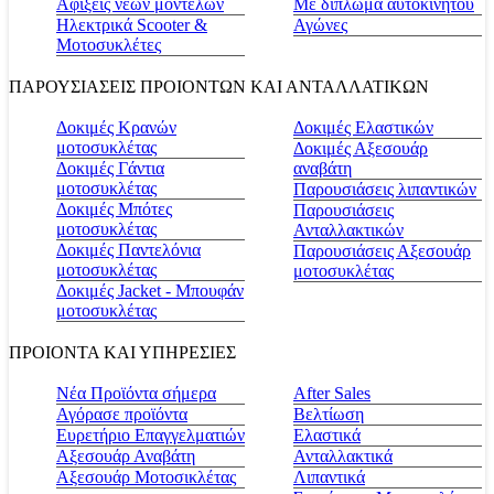
Αφίξεις νέων μοντέλων
Με δίπλωμα αυτοκινήτου
Ηλεκτρικά Scooter &
Αγώνες
Μοτοσυκλέτες
ΠΑΡΟΥΣΙΑΣΕΙΣ ΠΡΟΙΟΝΤΩΝ ΚΑΙ ΑΝΤΑΛΛΑΤΙΚΩΝ
Δοκιμές Κρανών
Δοκιμές Ελαστικών
μοτοσυκλέτας
Δοκιμές Αξεσουάρ
Δοκιμές Γάντια
αναβάτη
μοτοσυκλέτας
Παρουσιάσεις λιπαντικών
Δοκιμές Μπότες
Παρουσιάσεις
μοτοσυκλέτας
Ανταλλακτικών
Δοκιμές Παντελόνια
Παρουσιάσεις Αξεσουάρ
μοτοσυκλέτας
μοτοσυκλέτας
Δοκιμές Jacket - Μπουφάν
μοτοσυκλέτας
ΠΡΟΙΟΝΤΑ ΚΑΙ ΥΠΗΡΕΣΙΕΣ
Νέα Προϊόντα σήμερα
Αfter Sales
Αγόρασε προϊόντα
Βελτίωση
Ευρετήριο Επαγγελματιών
Ελαστικά
Αξεσουάρ Αναβάτη
Ανταλλακτικά
Αξεσουάρ Μοτοσικλέτας
Λιπαντικά