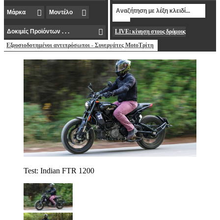
LIVE: κίνηση στους δρόμους
Εξουσιοδοτημένοι αντιπρόσωποι - Συνεργάτες MotoΤρίτη
Test: Indian FTR 1200