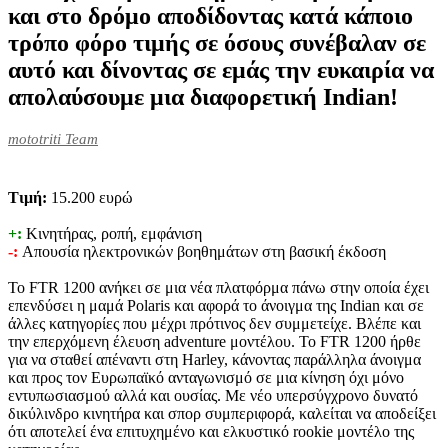
και στο δρόμο αποδίδοντας κατά κάποιο
τρόπο φόρο τιμής σε όσους συνέβαλαν σε
αυτό και δίνοντας σε εμάς την ευκαιρία να
απολαύσουμε μια διαφορετική Indian!
mototriti Team
Tιμή:
15.200 ευρώ
+:
Κινητήρας, ροπή, εμφάνιση
-:
Απουσία ηλεκτρονικών βοηθημάτων στη βασική έκδοση
Το FTR 1200 ανήκει σε μια νέα πλατφόρμα πάνω στην οποία έχει
επενδύσει η μαμά Polaris και αφορά το άνοιγμα της Indian και σε
άλλες κατηγορίες που μέχρι πρότινος δεν συμμετείχε. Βλέπε και
την επερχόμενη έλευση adventure μοντέλου. Το FTR 1200 ήρθε
για να σταθεί απέναντι στη Harley, κάνοντας παράλληλα άνοιγμα
και προς τον Ευρωπαϊκό ανταγωνισμό σε μια κίνηση όχι μόνο
εντυπωσιασμού αλλά και ουσίας. Με νέο υπερσύγχρονο δυνατό
δικύλινδρο κινητήρα και σπορ συμπεριφορά, καλείται να αποδείξει
ότι αποτελεί ένα επιτυχημένο και ελκυστικό rookie μοντέλο της