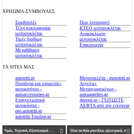
ΧΡΗΣΙΜΑ-ΣΥΜΒΟΥΛΕΣ
Συμβουλές
Πως λειτουργεί
Τέλη κυκλοφορίας
ΚΤΕΟ μοτοσυκλέτας
μοτοσυκλέτας
Ανακύκλωση
Τιμές διοδίων
μοτοσυκλέτας
μοτοσυκλέτας
Επικοινωνία
Μεταβίβαση
μοτοσυκλέτας
ΤΑ SITES ΜΑΣ
autotriti.gr
Μοτοσικλέτα - mototriti.gr
Προϊόντα και υπηρεσίες
Αγγελιες
αυτοκινήτου -
Μεταχειρισμένων -
autoaccessories.gr
autoaggelies.gr
Επαγγελματικά
4green.gr - ΓΛΙΤΩΣΤΕ
αυτοκίνητα -
ΛΕΦΤΑ από την ενέργεια
pro.autotriti.gr
autotriti-Touring.gr