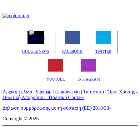
GOOGLE NEWS
FACEBOOK
TWITTER
YOUTUBE
INSTAGRAM
Αρχική Σελίδα
|
Sitemap
|
Επικοινωνία
|
Ταυτότητα
|
Όροι Χρήσης -
Πολιτική Απορρήτου - Πολιτική Cookies
Δήλωση συμμόρφωσης με τη σύσταση (ΕΕ) 2018/334
Copyright © 2026
mototriti.gr | Ταυτότητα
Επωνυμία Επιχείρησης:
AUTO ΤΡΙΤΗ ΑΕ