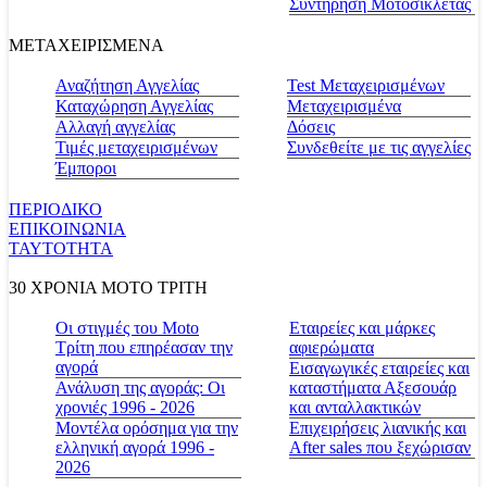
Συντήρηση Μοτοσικλέτας
ΜΕΤΑΧΕΙΡΙΣΜΕΝΑ
Αναζήτηση Αγγελίας
Test Μεταχειρισμένων
Καταχώρηση Αγγελίας
Μεταχειρισμένα
Αλλαγή αγγελίας
Δόσεις
Τιμές μεταχειρισμένων
Συνδεθείτε με τις αγγελίες
Έμποροι
ΠΕΡΙΟΔΙΚΟ
ΕΠΙΚΟΙΝΩΝΙΑ
ΤΑΥΤΟΤΗΤΑ
30 ΧΡΟΝΙΑ MOTO ΤΡΙΤΗ
Οι στιγμές του Moto
Εταιρείες και μάρκες
Τρίτη που επηρέασαν την
αφιερώματα
αγορά
Εισαγωγικές εταιρείες και
Ανάλυση της αγοράς: Οι
καταστήματα Αξεσουάρ
χρονιές 1996 - 2026
και ανταλλακτικών
Μοντέλα ορόσημα για την
Επιχειρήσεις λιανικής και
ελληνική αγορά 1996 -
After sales που ξεχώρισαν
2026