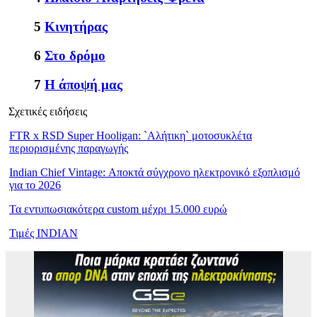
5
Κινητήρας
6
Στο δρόμο
7
Η άποψή μας
Σχετικές ειδήσεις
FTR x RSD Super Hooligan: `Αλήτικη` μοτοσυκλέτα
περιορισμένης παραγωγής
Indian Chief Vintage: Αποκτά σύγχρονο ηλεκτρονικό εξοπλισμό
για το 2026
Τα εντυπωσιακότερα custom μέχρι 15.000 ευρώ
Τιμές INDIAN