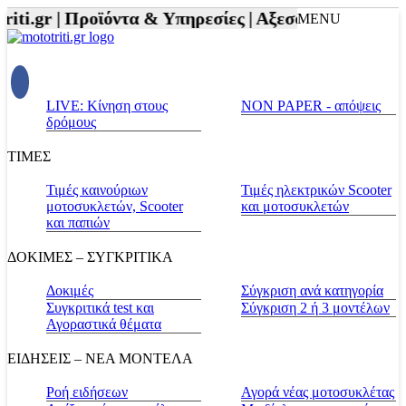
ti.gr |
Προϊόντα & Υπηρεσίες |
Αξεσουάρ Αναβάτη κ
MENU
LIVE: Κίνηση στους
NON PAPER - απόψεις
δρόμους
ΤΙΜΕΣ
Τιμές καινούριων
Τιμές ηλεκτρικών Scooter
μοτοσυκλετών, Scooter
και μοτοσυκλετών
και παπιών
ΔΟΚΙΜΕΣ – ΣΥΓΚΡΙΤΙΚΑ
Δοκιμές
Σύγκριση ανά κατηγορία
Συγκριτικά test και
Σύγκριση 2 ή 3 μοντέλων
Αγοραστικά θέματα
ΕΙΔΗΣΕΙΣ – ΝΕΑ ΜΟΝΤΕΛΑ
Ροή ειδήσεων
Αγορά νέας μοτοσυκλέτας