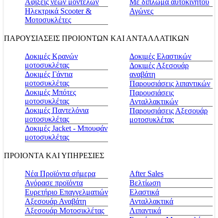
Αφίξεις νέων μοντέλων
Με δίπλωμα αυτοκινήτου
Ηλεκτρικά Scooter &
Αγώνες
Μοτοσυκλέτες
ΠΑΡΟΥΣΙΑΣΕΙΣ ΠΡΟΙΟΝΤΩΝ ΚΑΙ ΑΝΤΑΛΛΑΤΙΚΩΝ
Δοκιμές Κρανών
Δοκιμές Ελαστικών
μοτοσυκλέτας
Δοκιμές Αξεσουάρ
Δοκιμές Γάντια
αναβάτη
μοτοσυκλέτας
Παρουσιάσεις λιπαντικών
Δοκιμές Μπότες
Παρουσιάσεις
μοτοσυκλέτας
Ανταλλακτικών
Δοκιμές Παντελόνια
Παρουσιάσεις Αξεσουάρ
μοτοσυκλέτας
μοτοσυκλέτας
Δοκιμές Jacket - Μπουφάν
μοτοσυκλέτας
ΠΡΟΙΟΝΤΑ ΚΑΙ ΥΠΗΡΕΣΙΕΣ
Νέα Προϊόντα σήμερα
Αfter Sales
Αγόρασε προϊόντα
Βελτίωση
Ευρετήριο Επαγγελματιών
Ελαστικά
Αξεσουάρ Αναβάτη
Ανταλλακτικά
Αξεσουάρ Μοτοσικλέτας
Λιπαντικά