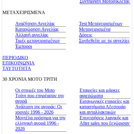
Συντήρηση Μοτοσικλέτας
ΜΕΤΑΧΕΙΡΙΣΜΕΝΑ
Αναζήτηση Αγγελίας
Test Μεταχειρισμένων
Καταχώρηση Αγγελίας
Μεταχειρισμένα
Αλλαγή αγγελίας
Δόσεις
Τιμές μεταχειρισμένων
Συνδεθείτε με τις αγγελίες
Έμποροι
ΠΕΡΙΟΔΙΚΟ
ΕΠΙΚΟΙΝΩΝΙΑ
ΤΑΥΤΟΤΗΤΑ
30 ΧΡΟΝΙΑ MOTO ΤΡΙΤΗ
Οι στιγμές του Moto
Εταιρείες και μάρκες
Τρίτη που επηρέασαν την
αφιερώματα
αγορά
Εισαγωγικές εταιρείες και
Ανάλυση της αγοράς: Οι
καταστήματα Αξεσουάρ
χρονιές 1996 - 2026
και ανταλλακτικών
Μοντέλα ορόσημα για την
Επιχειρήσεις λιανικής και
ελληνική αγορά 1996 -
After sales που ξεχώρισαν
2026