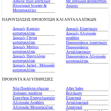
Αφίξεις νέων μοντέλων
Με δίπλωμα αυτοκινήτου
Ηλεκτρικά Scooter &
Αγώνες
Μοτοσυκλέτες
ΠΑΡΟΥΣΙΑΣΕΙΣ ΠΡΟΙΟΝΤΩΝ ΚΑΙ ΑΝΤΑΛΛΑΤΙΚΩΝ
Δοκιμές Κρανών
Δοκιμές Ελαστικών
μοτοσυκλέτας
Δοκιμές Αξεσουάρ
Δοκιμές Γάντια
αναβάτη
μοτοσυκλέτας
Παρουσιάσεις λιπαντικών
Δοκιμές Μπότες
Παρουσιάσεις
μοτοσυκλέτας
Ανταλλακτικών
Δοκιμές Παντελόνια
Παρουσιάσεις Αξεσουάρ
μοτοσυκλέτας
μοτοσυκλέτας
Δοκιμές Jacket - Μπουφάν
μοτοσυκλέτας
ΠΡΟΙΟΝΤΑ ΚΑΙ ΥΠΗΡΕΣΙΕΣ
Νέα Προϊόντα σήμερα
Αfter Sales
Αγόρασε προϊόντα
Βελτίωση
Ευρετήριο Επαγγελματιών
Ελαστικά
Αξεσουάρ Αναβάτη
Ανταλλακτικά
Αξεσουάρ Μοτοσικλέτας
Λιπαντικά