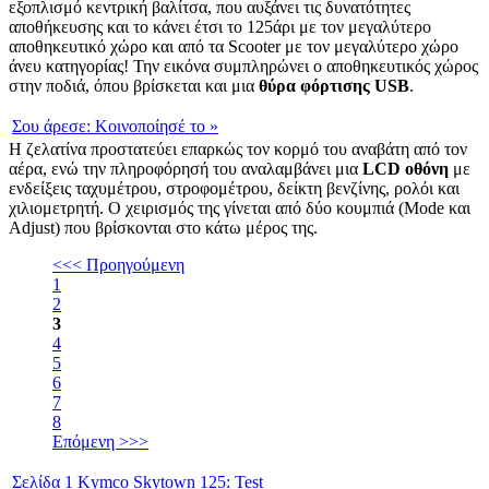
εξοπλισμό κεντρική βαλίτσα, που αυξάνει τις δυνατότητες
αποθήκευσης και το κάνει έτσι το 125άρι με τον μεγαλύτερο
αποθηκευτικό χώρο και από τα Scooter με τον μεγαλύτερο χώρο
άνευ κατηγορίας! Την εικόνα συμπληρώνει ο αποθηκευτικός χώρος
στην ποδιά, όπου βρίσκεται και μια
θύρα φόρτισης USB
.
Σου άρεσε:
Κοινοποίησέ το
»
Η ζελατίνα προστατεύει επαρκώς τον κορμό του αναβάτη από τον
αέρα, ενώ την πληροφόρησή του αναλαμβάνει μια
LCD οθόνη
με
ενδείξεις ταχυμέτρου, στροφομέτρου, δείκτη βενζίνης, ρολόι και
χιλιομετρητή. Ο χειρισμός της γίνεται από δύο κουμπιά (Mode και
Adjust) που βρίσκονται στο κάτω μέρος της.
<<< Προηγούμενη
1
2
3
4
5
6
7
8
Επόμενη >>>
Σελίδα
1
Kymco Skytown 125: Test