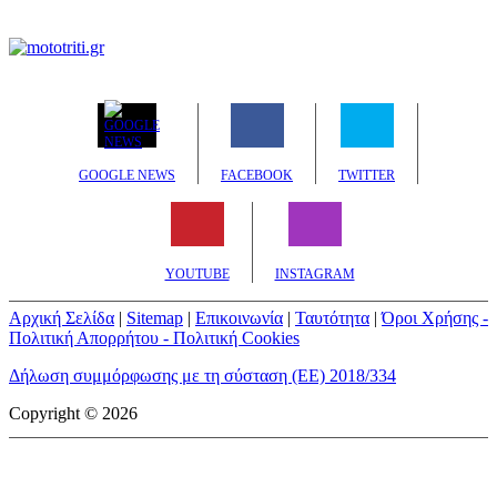
GOOGLE NEWS
FACEBOOK
TWITTER
YOUTUBE
INSTAGRAM
Αρχική Σελίδα
|
Sitemap
|
Επικοινωνία
|
Ταυτότητα
|
Όροι Χρήσης -
Πολιτική Απορρήτου - Πολιτική Cookies
Δήλωση συμμόρφωσης με τη σύσταση (ΕΕ) 2018/334
Copyright © 2026
mototriti.gr | Ταυτότητα
Επωνυμία Επιχείρησης:
AUTO ΤΡΙΤΗ ΑΕ