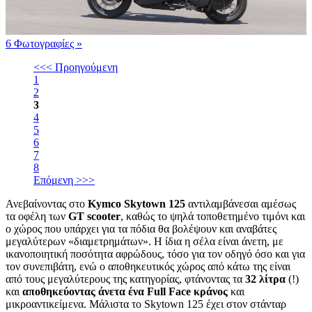
6 Φωτογραφίες
»
<<< Προηγούμενη
1
2
3
4
5
6
7
8
Επόμενη >>>
Ανεβαίνοντας στο
Kymco Skytown 125
αντιλαμβάνεσαι αμέσως
τα οφέλη των
GT scooter
, καθώς το ψηλά τοποθετημένο τιμόνι και
ο χώρος που υπάρχει για τα πόδια θα βολέψουν και αναβάτες
μεγαλύτερων «διαμετρημάτων». Η ίδια η σέλα είναι άνετη, με
ικανοποιητική ποσότητα αφρώδους, τόσο για τον οδηγό όσο και για
τον συνεπιβάτη, ενώ ο αποθηκευτικός χώρος από κάτω της είναι
από τους μεγαλύτερους της κατηγορίας, φτάνοντας τα
32 λίτρα
(!)
και
αποθηκεύοντας άνετα ένα Full Face κράνος
και
μικροαντικείμενα. Μάλιστα το Skytown 125 έχει στον στάνταρ