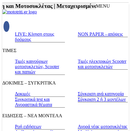
 και Μοτοσυκλέτας |
Μεταχειρισμένα |
Πράσινο σπίτ
MENU
LIVE: Κίνηση στους
NON PAPER - απόψεις
δρόμους
ΤΙΜΕΣ
Τιμές καινούριων
Τιμές ηλεκτρικών Scooter
μοτοσυκλετών, Scooter
και μοτοσυκλετών
και παπιών
ΔΟΚΙΜΕΣ – ΣΥΓΚΡΙΤΙΚΑ
Δοκιμές
Σύγκριση ανά κατηγορία
Συγκριτικά test και
Σύγκριση 2 ή 3 μοντέλων
Αγοραστικά θέματα
ΕΙΔΗΣΕΙΣ – ΝΕΑ ΜΟΝΤΕΛΑ
Ροή ειδήσεων
Αγορά νέας μοτοσυκλέτας