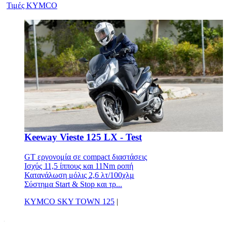
Τιμές KYMCO
Keeway Vieste 125 LX - Test
GT εργονομία σε compact διαστάσεις
Ισχύς 11,5 ίππους και 11Nm ροπή
Κατανάλωση μόλις 2,6 λτ/100χλμ
Σύστημα Start & Stop και τρ...
KYMCO SKY TOWN 125
|