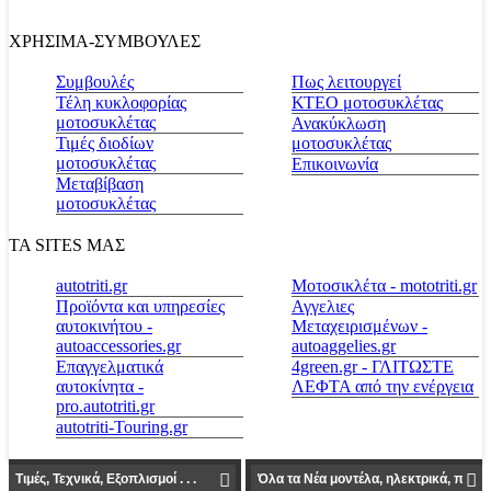
ΧΡΗΣΙΜΑ-ΣΥΜΒΟΥΛΕΣ
Συμβουλές
Πως λειτουργεί
Τέλη κυκλοφορίας
ΚΤΕΟ μοτοσυκλέτας
μοτοσυκλέτας
Ανακύκλωση
Τιμές διοδίων
μοτοσυκλέτας
μοτοσυκλέτας
Επικοινωνία
Μεταβίβαση
μοτοσυκλέτας
ΤΑ SITES ΜΑΣ
autotriti.gr
Μοτοσικλέτα - mototriti.gr
Προϊόντα και υπηρεσίες
Αγγελιες
αυτοκινήτου -
Μεταχειρισμένων -
autoaccessories.gr
autoaggelies.gr
Επαγγελματικά
4green.gr - ΓΛΙΤΩΣΤΕ
αυτοκίνητα -
ΛΕΦΤΑ από την ενέργεια
pro.autotriti.gr
autotriti-Touring.gr