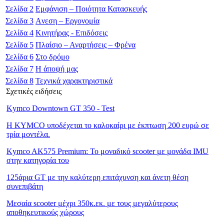
Σελίδα
2
Εμφάνιση – Ποιότητα Κατασκευής
Σελίδα
3
Aνεση – Εργονομία
Σελίδα
4
Κινητήρας - Επιδόσεις
Σελίδα
5
Πλαίσιο – Αναρτήσεις – Φρένα
Σελίδα
6
Στο δρόμο
Σελίδα
7
Η άποψή μας
Σελίδα
8
Τεχνικά χαρακτηριστικά
Σχετικές ειδήσεις
Kymco Downtown GT 350 - Test
Η KYMCO υποδέχεται το καλοκαίρι με έκπτωση 200 ευρώ σε
τρία μοντέλα.
Kymco AK575 Premium: Το μοναδικό scooter με μονάδα IMU
στην κατηγορία του
125άρια GT με την καλύτερη επιτάχυνση και άνετη θέση
συνεπιβάτη
Μεσαία scooter μέχρι 350κ.εκ. με τους μεγαλύτερους
αποθηκευτικούς χώρους