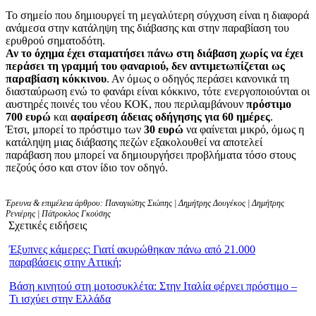
Το σημείο που δημιουργεί τη μεγαλύτερη σύγχυση είναι η διαφορά
ανάμεσα στην κατάληψη της διάβασης και στην παραβίαση του
ερυθρού σηματοδότη.
Αν το όχημα έχει σταματήσει πάνω στη διάβαση χωρίς να έχει
περάσει τη γραμμή του φαναριού, δεν αντιμετωπίζεται ως
παραβίαση κόκκινου
. Αν όμως ο οδηγός περάσει κανονικά τη
διασταύρωση ενώ το φανάρι είναι κόκκινο, τότε ενεργοποιούνται οι
αυστηρές ποινές του νέου ΚΟΚ, που περιλαμβάνουν
πρόστιμο
700 ευρώ
και
αφαίρεση άδειας οδήγησης για 60 ημέρες
.
Έτσι, μπορεί το πρόστιμο των
30 ευρώ
να φαίνεται μικρό, όμως η
κατάληψη μιας διάβασης πεζών εξακολουθεί να αποτελεί
παράβαση που μπορεί να δημιουργήσει προβλήματα τόσο στους
πεζούς όσο και στον ίδιο τον οδηγό.
Έρευνα & επιμέλεια άρθρου: Παναγιώτης Σιώπης | Δημήτρης Δουγέκος | Δημήτρης
Ρενιέρης | Πάτροκλος Γκούσης
Σχετικές ειδήσεις
Έξυπνες κάμερες: Γιατί ακυρώθηκαν πάνω από 21.000
παραβάσεις στην Αττική;
Βάση κινητού στη μοτοσυκλέτα: Στην Ιταλία φέρνει πρόστιμο –
Τι ισχύει στην Ελλάδα