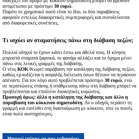
διασχίζει τον δρόμο με κόκκινο σηματοδότη μπορεί να βρεθούν
αντιμέτωποι με πρόστιμο
30 ευρώ
.
Παρότι το χρηματικό ποσό είναι το ίδιο, οι δύο παραβάσεις
αφορούν εντελώς διαφορετικές συμπεριφορές και συνοδεύονται
από διαφορετικές συνέπειες.
Τι ισχύει αν σταματήσεις πάνω στη διάβαση πεζών;
Πολλοί οδηγοί το έχουν κάνει έστω και άθελά τους. Η κίνηση
μπροστά σταματά ξαφνικά, το φανάρι αλλάζει και το όχημα μένει
πάνω στις λευκές γραμμές της διάβασης.
Ο νέος
ΚΟΚ
θεωρεί παράβαση την κατάληψη της διάβασης πεζών,
καθώς εμποδίζεται η ασφαλής διέλευση όσων θέλουν να περάσουν
απέναντι. Για τον λόγο αυτό προβλέπεται πρόστιμο
30 ευρώ
, ενώ
σε περιπτώσεις στάσης ή στάθμευσης πάνω στη διάβαση μπορεί να
προβλέπονται και επιπλέον διοικητικές κυρώσεις.
Προσοχή όμως: άλλο η κατάληψη της διάβασης και άλλο η
παραβίαση του κόκκινου σηματοδότη
. Αν ο οδηγός περάσει τη
γραμμή και εισέλθει στη διασταύρωση με κόκκινο, τότε οι ποινές
είναι πολύ αυστηρότερες.
Μπορεί επίσης να σας ενδιαφέρει