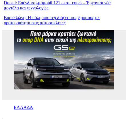
Ducati: Επένδυση-μαμούθ 121 εκατ. ευρώ – Έρχονται νέα
μοντέλα και τεχνολογίες
Βαρκελώνη: Η πόλη που σχεδιάζει τους δρόμους με
προτεραιότητα στις μοτοσυκλέτες
ΕΛΛΑΔΑ