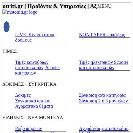
triti.gr |
Προϊόντα & Υπηρεσίες |
Αξεσουάρ Αναβάτη
MENU
LIVE: Κίνηση στους
NON PAPER - απόψεις
δρόμους
ΤΙΜΕΣ
Τιμές καινούριων
Τιμές ηλεκτρικών Scooter
μοτοσυκλετών, Scooter
και μοτοσυκλετών
και παπιών
ΔΟΚΙΜΕΣ – ΣΥΓΚΡΙΤΙΚΑ
Δοκιμές
Σύγκριση ανά κατηγορία
Συγκριτικά test και
Σύγκριση 2 ή 3 μοντέλων
Αγοραστικά θέματα
ΕΙΔΗΣΕΙΣ – ΝΕΑ ΜΟΝΤΕΛΑ
Ροή ειδήσεων
Αγορά νέας μοτοσυκλέτας