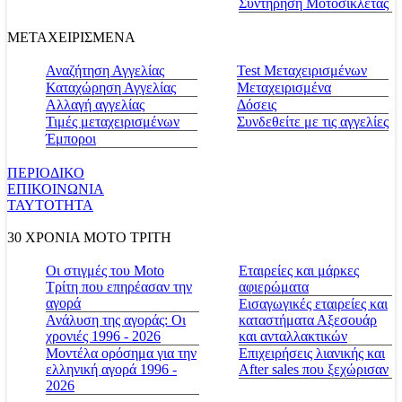
Συντήρηση Μοτοσικλέτας
ΜΕΤΑΧΕΙΡΙΣΜΕΝΑ
Αναζήτηση Αγγελίας
Test Μεταχειρισμένων
Καταχώρηση Αγγελίας
Μεταχειρισμένα
Αλλαγή αγγελίας
Δόσεις
Τιμές μεταχειρισμένων
Συνδεθείτε με τις αγγελίες
Έμποροι
ΠΕΡΙΟΔΙΚΟ
ΕΠΙΚΟΙΝΩΝΙΑ
ΤΑΥΤΟΤΗΤΑ
30 ΧΡΟΝΙΑ MOTO ΤΡΙΤΗ
Οι στιγμές του Moto
Εταιρείες και μάρκες
Τρίτη που επηρέασαν την
αφιερώματα
αγορά
Εισαγωγικές εταιρείες και
Ανάλυση της αγοράς: Οι
καταστήματα Αξεσουάρ
χρονιές 1996 - 2026
και ανταλλακτικών
Μοντέλα ορόσημα για την
Επιχειρήσεις λιανικής και
ελληνική αγορά 1996 -
After sales που ξεχώρισαν
2026