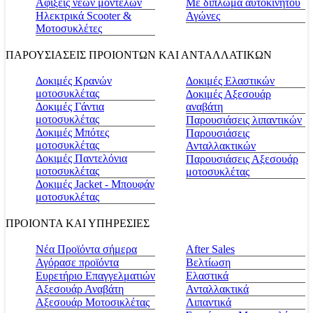
Αφίξεις νέων μοντέλων
Με δίπλωμα αυτοκινήτου
Ηλεκτρικά Scooter &
Αγώνες
Μοτοσυκλέτες
ΠΑΡΟΥΣΙΑΣΕΙΣ ΠΡΟΙΟΝΤΩΝ ΚΑΙ ΑΝΤΑΛΛΑΤΙΚΩΝ
Δοκιμές Κρανών
Δοκιμές Ελαστικών
μοτοσυκλέτας
Δοκιμές Αξεσουάρ
Δοκιμές Γάντια
αναβάτη
μοτοσυκλέτας
Παρουσιάσεις λιπαντικών
Δοκιμές Μπότες
Παρουσιάσεις
μοτοσυκλέτας
Ανταλλακτικών
Δοκιμές Παντελόνια
Παρουσιάσεις Αξεσουάρ
μοτοσυκλέτας
μοτοσυκλέτας
Δοκιμές Jacket - Μπουφάν
μοτοσυκλέτας
ΠΡΟΙΟΝΤΑ ΚΑΙ ΥΠΗΡΕΣΙΕΣ
Νέα Προϊόντα σήμερα
Αfter Sales
Αγόρασε προϊόντα
Βελτίωση
Ευρετήριο Επαγγελματιών
Ελαστικά
Αξεσουάρ Αναβάτη
Ανταλλακτικά
Αξεσουάρ Μοτοσικλέτας
Λιπαντικά