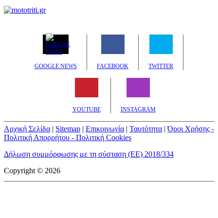
GOOGLE NEWS
FACEBOOK
TWITTER
YOUTUBE
INSTAGRAM
Αρχική Σελίδα
|
Sitemap
|
Επικοινωνία
|
Ταυτότητα
|
Όροι Χρήσης -
Πολιτική Απορρήτου - Πολιτική Cookies
Δήλωση συμμόρφωσης με τη σύσταση (ΕΕ) 2018/334
Copyright © 2026
mototriti.gr | Ταυτότητα
Επωνυμία Επιχείρησης:
AUTO ΤΡΙΤΗ ΑΕ
Έδρα - Γραφεία:
Λεωφόρος Αμαρουσίου 14 - Νέο Ηράκλειο,