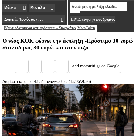
LIVE: κίνηση στους δρόμους
Εξουσιοδοτημένοι αντιπρόσωποι - Συνεργάτες MotoΤρίτη
Ο νέος ΚΟΚ φέρνει την έκπληξη -Πρόστιμο 30 ευρώ
στον οδηγό, 30 ευρώ και στον πεζό
Add mototriti.gr on Google
Διαβάστηκε από 143.341 αναγνώστες (15/06/2026)