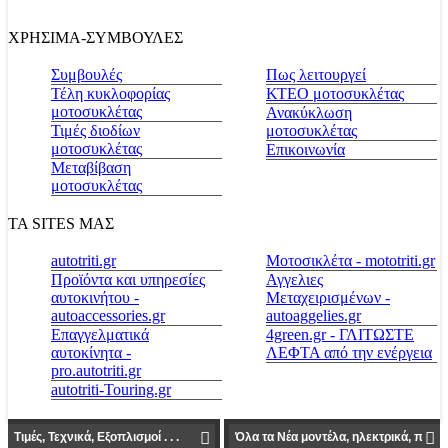
ΧΡΗΣΙΜΑ-ΣΥΜΒΟΥΛΕΣ
Συμβουλές
Πως λειτουργεί
Τέλη κυκλοφορίας
ΚΤΕΟ μοτοσυκλέτας
μοτοσυκλέτας
Ανακύκλωση
Τιμές διοδίων
μοτοσυκλέτας
μοτοσυκλέτας
Επικοινωνία
Μεταβίβαση
μοτοσυκλέτας
ΤΑ SITES ΜΑΣ
autotriti.gr
Μοτοσικλέτα - mototriti.gr
Προϊόντα και υπηρεσίες
Αγγελιες
αυτοκινήτου -
Μεταχειρισμένων -
autoaccessories.gr
autoaggelies.gr
Επαγγελματικά
4green.gr - ΓΛΙΤΩΣΤΕ
αυτοκίνητα -
ΛΕΦΤΑ από την ενέργεια
pro.autotriti.gr
autotriti-Touring.gr