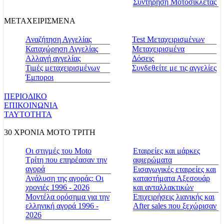
Συντήρηση Μοτοσικλέτας
ΜΕΤΑΧΕΙΡΙΣΜΕΝΑ
Αναζήτηση Αγγελίας
Test Μεταχειρισμένων
Καταχώρηση Αγγελίας
Μεταχειρισμένα
Αλλαγή αγγελίας
Δόσεις
Τιμές μεταχειρισμένων
Συνδεθείτε με τις αγγελίες
Έμποροι
ΠΕΡΙΟΔΙΚΟ
ΕΠΙΚΟΙΝΩΝΙΑ
ΤΑΥΤΟΤΗΤΑ
30 ΧΡΟΝΙΑ MOTO ΤΡΙΤΗ
Οι στιγμές του Moto
Εταιρείες και μάρκες
Τρίτη που επηρέασαν την
αφιερώματα
αγορά
Εισαγωγικές εταιρείες και
Ανάλυση της αγοράς: Οι
καταστήματα Αξεσουάρ
χρονιές 1996 - 2026
και ανταλλακτικών
Μοντέλα ορόσημα για την
Επιχειρήσεις λιανικής και
ελληνική αγορά 1996 -
After sales που ξεχώρισαν
2026