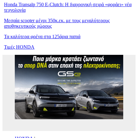
Honda Transalp 750 E-Clutch: Η διαχρονική σειρά «φοράει» νέα
τεχνολογία
Μεσαία scooter μέχρι 350κ.εκ. με τους μεγαλύτερους
αποθηκευτικούς χώρους
Τα καλύτερα φρένα στα 125άρια παπιά
Τιμές HONDA