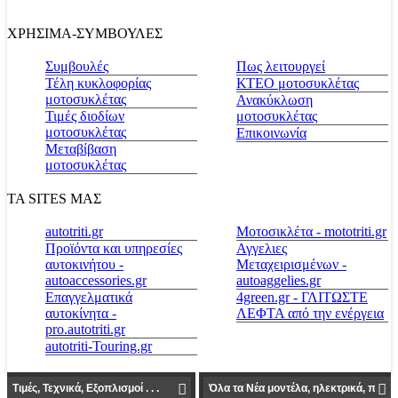
ΧΡΗΣΙΜΑ-ΣΥΜΒΟΥΛΕΣ
Συμβουλές
Πως λειτουργεί
Τέλη κυκλοφορίας
ΚΤΕΟ μοτοσυκλέτας
μοτοσυκλέτας
Ανακύκλωση
Τιμές διοδίων
μοτοσυκλέτας
μοτοσυκλέτας
Επικοινωνία
Μεταβίβαση
μοτοσυκλέτας
ΤΑ SITES ΜΑΣ
autotriti.gr
Μοτοσικλέτα - mototriti.gr
Προϊόντα και υπηρεσίες
Αγγελιες
αυτοκινήτου -
Μεταχειρισμένων -
autoaccessories.gr
autoaggelies.gr
Επαγγελματικά
4green.gr - ΓΛΙΤΩΣΤΕ
αυτοκίνητα -
ΛΕΦΤΑ από την ενέργεια
pro.autotriti.gr
autotriti-Touring.gr