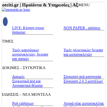
riti.gr |
Προϊόντα & Υπηρεσίες |
Αξεσουάρ Αναβάτη
MENU
LIVE: Κίνηση στους
NON PAPER - απόψεις
δρόμους
ΤΙΜΕΣ
Τιμές καινούριων
Τιμές ηλεκτρικών Scooter
μοτοσυκλετών, Scooter
και μοτοσυκλετών
και παπιών
ΔΟΚΙΜΕΣ – ΣΥΓΚΡΙΤΙΚΑ
Δοκιμές
Σύγκριση ανά κατηγορία
Συγκριτικά test και
Σύγκριση 2 ή 3 μοντέλων
Αγοραστικά θέματα
ΕΙΔΗΣΕΙΣ – ΝΕΑ ΜΟΝΤΕΛΑ
Ροή ειδήσεων
Αγορά νέας μοτοσυκλέτας