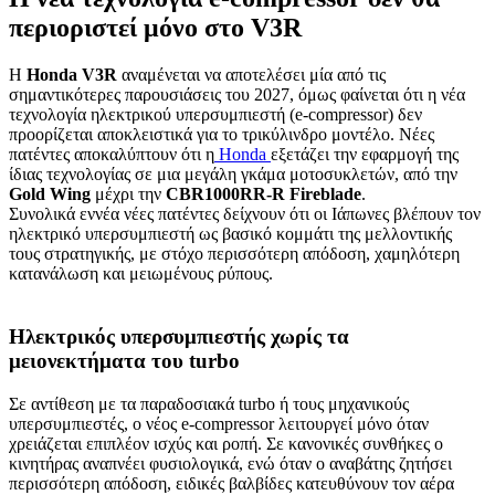
περιοριστεί μόνο στο V3R
Η
Honda V3R
αναμένεται να αποτελέσει μία από τις
σημαντικότερες παρουσιάσεις του 2027, όμως φαίνεται ότι η νέα
τεχνολογία ηλεκτρικού υπερσυμπιεστή (e-compressor) δεν
προορίζεται αποκλειστικά για το τρικύλινδρο μοντέλο. Νέες
πατέντες αποκαλύπτουν ότι η
Honda
εξετάζει την εφαρμογή της
ίδιας τεχνολογίας σε μια μεγάλη γκάμα μοτοσυκλετών, από την
Gold Wing
μέχρι την
CBR1000RR-R Fireblade
.
Συνολικά εννέα νέες πατέντες δείχνουν ότι οι Ιάπωνες βλέπουν τον
ηλεκτρικό υπερσυμπιεστή ως βασικό κομμάτι της μελλοντικής
τους στρατηγικής, με στόχο περισσότερη απόδοση, χαμηλότερη
κατανάλωση και μειωμένους ρύπους.
Ηλεκτρικός υπερσυμπιεστής χωρίς τα
μειονεκτήματα του turbo
Σε αντίθεση με τα παραδοσιακά turbo ή τους μηχανικούς
υπερσυμπιεστές, ο νέος e-compressor λειτουργεί μόνο όταν
χρειάζεται επιπλέον ισχύς και ροπή. Σε κανονικές συνθήκες ο
κινητήρας αναπνέει φυσιολογικά, ενώ όταν ο αναβάτης ζητήσει
περισσότερη απόδοση, ειδικές βαλβίδες κατευθύνουν τον αέρα