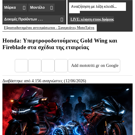
LIVE: κίνηση στους δρόμους
Εξουσιοδοτημένοι αντιπρόσωποι - Συνεργάτες MotoΤρίτη
Honda: Υπερτροφοδοτούμενες Gold Wing και
Fireblade στα σχέδια της εταιρείας
Add mototriti.gr on Google
Διαβάστηκε από 4.156 αναγνώστες (12/06/2026)