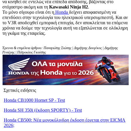
να κινηθεί σε εντελώς νέα επίπεδα απόδοσης, βάζοντας στο
στόχαστρο ακόμη και τη
Kawasaki Ninja H2
.
Το μόνο σίγουρο είναι ότι η
Honda
δείχνει αποφασισμένη να
επενδύσει στην τεχνολογία του ηλεκτρικού υπερσυμπιεστή. Και αν
το V3R αποδειχθεί εμπορική επιτυχία, δεν αποκλείεται τα επόμενα
χρόνια να δούμε την τεχνολογία αυτή να εξαπλώνεται σε ολόκληρη
τη γκάμα της εταιρείας.
Έρευνα & επιμέλεια άρθρου: Παναγιώτης Σιώπης | Δημήτρης Δουγέκος | Δημήτρης
Ρενιέρης | Πάτροκλος Γκούσης
Σχετικές ειδήσεις
Honda CB1000 Hornet SP - Test
Honda SH 350i (έκδοση SPORTY) - Test
Honda CB500: Νέα μονοκύλινδρη έκδοση έρχεται στην EICMA
2026;