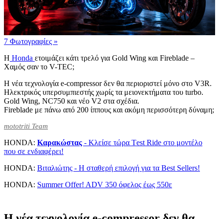
7 Φωτογραφίες
»
Η
Honda
ετοιμάζει κάτι τρελό για Gold Wing και Fireblade –
Χαμός σαν το V-TEC;
Η νέα τεχνολογία e-compressor δεν θα περιοριστεί μόνο στο V3R.
Ηλεκτρικός υπερσυμπιεστής χωρίς τα μειονεκτήματα του turbo.
Gold Wing, NC750 και νέο V2 στα σχέδια.
Fireblade με πάνω από 200 ίππους και ακόμη περισσότερη δύναμη;
mototriti Team
HONDA:
Καρακώστας
- Kλείσε τώρα Τest Ride στο μοντέλο
που σε ενδιαφέρει!
HONDA:
Βιταλιώτης - Η σταθερή επιλογή για τα Best Sellers!
HONDA:
Summer Offer! ADV 350 όφελος έως 550ε
Η νέα τεχνολογία e-compressor δεν θα