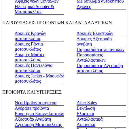
Αφίξεις νέων μοντέλων
Με δίπλωμα αυτοκινήτου
Ηλεκτρικά Scooter &
Αγώνες
Μοτοσυκλέτες
ΠΑΡΟΥΣΙΑΣΕΙΣ ΠΡΟΙΟΝΤΩΝ ΚΑΙ ΑΝΤΑΛΛΑΤΙΚΩΝ
Δοκιμές Κρανών
Δοκιμές Ελαστικών
μοτοσυκλέτας
Δοκιμές Αξεσουάρ
Δοκιμές Γάντια
αναβάτη
μοτοσυκλέτας
Παρουσιάσεις λιπαντικών
Δοκιμές Μπότες
Παρουσιάσεις
μοτοσυκλέτας
Ανταλλακτικών
Δοκιμές Παντελόνια
Παρουσιάσεις Αξεσουάρ
μοτοσυκλέτας
μοτοσυκλέτας
Δοκιμές Jacket - Μπουφάν
μοτοσυκλέτας
ΠΡΟΙΟΝΤΑ ΚΑΙ ΥΠΗΡΕΣΙΕΣ
Νέα Προϊόντα σήμερα
Αfter Sales
Αγόρασε προϊόντα
Βελτίωση
Ευρετήριο Επαγγελματιών
Ελαστικά
Αξεσουάρ Αναβάτη
Ανταλλακτικά
Αξεσουάρ Μοτοσικλέτας
Λιπαντικά