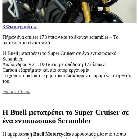
3 Φωτογραφίες
»
Πήραν ένα cruiser 173 ίππων και το έκαναν scrambler – Το
αποτέλεσμα είναι τρελό
Η Buell μετατρέπει το Super Cruiser σε ένα εντυπωσιακό
Scrambler.
Δικύλινδρος V2 1.190 κ.εκ. με απόδοση 173 ίππων.
Carbon εξαρτήματα και πιο σπορ εργονομία.
Το χαρακτηριστικό περιμετρικό δισκόφρενο παραμένει στη θέση
του.
mototriti Team
Η Buell μετατρέπει το Super Cruiser σε
ένα εντυπωσιακό Scrambler
Η αμερικανική
Buell Motorcycles
παρουσίασε μία από τις πιο