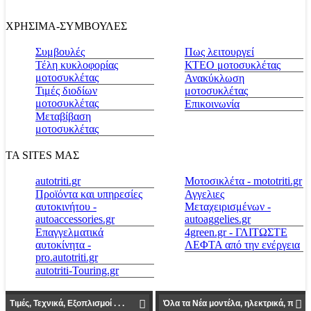
ΧΡΗΣΙΜΑ-ΣΥΜΒΟΥΛΕΣ
Συμβουλές
Πως λειτουργεί
Τέλη κυκλοφορίας
ΚΤΕΟ μοτοσυκλέτας
μοτοσυκλέτας
Ανακύκλωση
Τιμές διοδίων
μοτοσυκλέτας
μοτοσυκλέτας
Επικοινωνία
Μεταβίβαση
μοτοσυκλέτας
ΤΑ SITES ΜΑΣ
autotriti.gr
Μοτοσικλέτα - mototriti.gr
Προϊόντα και υπηρεσίες
Αγγελιες
αυτοκινήτου -
Μεταχειρισμένων -
autoaccessories.gr
autoaggelies.gr
Επαγγελματικά
4green.gr - ΓΛΙΤΩΣΤΕ
αυτοκίνητα -
ΛΕΦΤΑ από την ενέργεια
pro.autotriti.gr
autotriti-Touring.gr