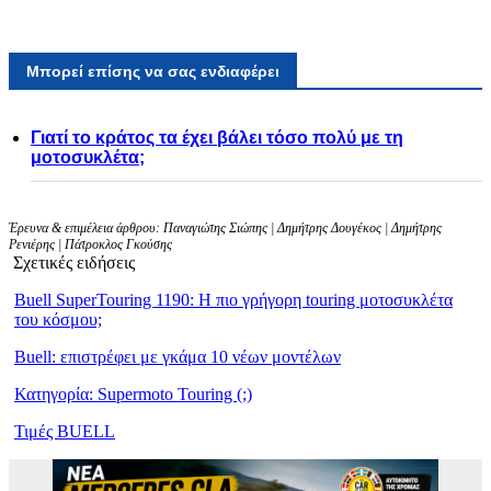
Μπορεί επίσης να σας ενδιαφέρει
Γιατί το κράτος τα έχει βάλει τόσο πολύ με τη
μοτοσυκλέτα;
Έρευνα & επιμέλεια άρθρου: Παναγιώτης Σιώπης | Δημήτρης Δουγέκος | Δημήτρης
Ρενιέρης | Πάτροκλος Γκούσης
Σχετικές ειδήσεις
Buell SuperTouring 1190: Η πιο γρήγορη touring μοτοσυκλέτα
του κόσμου;
Buell: επιστρέφει με γκάμα 10 νέων μοντέλων
Κατηγορία: Supermoto Touring (;)
Τιμές BUELL