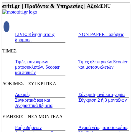
riti.gr |
Προϊόντα & Υπηρεσίες |
Αξεσουάρ Αναβάτη 
MENU
LIVE: Κίνηση στους
NON PAPER - απόψεις
δρόμους
ΤΙΜΕΣ
Τιμές καινούριων
Τιμές ηλεκτρικών Scooter
μοτοσυκλετών, Scooter
και μοτοσυκλετών
και παπιών
ΔΟΚΙΜΕΣ – ΣΥΓΚΡΙΤΙΚΑ
Δοκιμές
Σύγκριση ανά κατηγορία
Συγκριτικά test και
Σύγκριση 2 ή 3 μοντέλων
Αγοραστικά θέματα
ΕΙΔΗΣΕΙΣ – ΝΕΑ ΜΟΝΤΕΛΑ
Ροή ειδήσεων
Αγορά νέας μοτοσυκλέτας