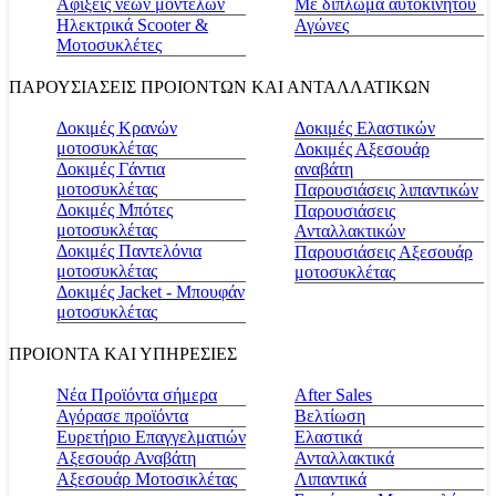
Αφίξεις νέων μοντέλων
Με δίπλωμα αυτοκινήτου
Ηλεκτρικά Scooter &
Αγώνες
Μοτοσυκλέτες
ΠΑΡΟΥΣΙΑΣΕΙΣ ΠΡΟΙΟΝΤΩΝ ΚΑΙ ΑΝΤΑΛΛΑΤΙΚΩΝ
Δοκιμές Κρανών
Δοκιμές Ελαστικών
μοτοσυκλέτας
Δοκιμές Αξεσουάρ
Δοκιμές Γάντια
αναβάτη
μοτοσυκλέτας
Παρουσιάσεις λιπαντικών
Δοκιμές Μπότες
Παρουσιάσεις
μοτοσυκλέτας
Ανταλλακτικών
Δοκιμές Παντελόνια
Παρουσιάσεις Αξεσουάρ
μοτοσυκλέτας
μοτοσυκλέτας
Δοκιμές Jacket - Μπουφάν
μοτοσυκλέτας
ΠΡΟΙΟΝΤΑ ΚΑΙ ΥΠΗΡΕΣΙΕΣ
Νέα Προϊόντα σήμερα
Αfter Sales
Αγόρασε προϊόντα
Βελτίωση
Ευρετήριο Επαγγελματιών
Ελαστικά
Αξεσουάρ Αναβάτη
Ανταλλακτικά
Αξεσουάρ Μοτοσικλέτας
Λιπαντικά