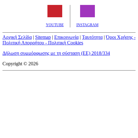
YOUTUBE
INSTAGRAM
Αρχική Σελίδα
|
Sitemap
|
Επικοινωνία
|
Ταυτότητα
|
Όροι Χρήσης -
Πολιτική Απορρήτου - Πολιτική Cookies
Δήλωση συμμόρφωσης με τη σύσταση (ΕΕ) 2018/334
Copyright © 2026
mototriti.gr | Ταυτότητα
Επωνυμία Επιχείρησης:
AUTO ΤΡΙΤΗ ΑΕ
Έδρα - Γραφεία:
Λεωφόρος Αμαρουσίου 14 - Νέο Ηράκλειο,
Τ.Κ. 141 22
Νομική Μορφή:
ΕΚΔΟΤΙΚΗ ΕΤΑΙΡΕΙΑ
Α.Φ.Μ.:
998384177
Δ.Ο.Υ.:
ΚΕΦΟΔΕ
Στοιχεία Επικοινωνίας:
E-mail:
info@mototriti.gr
Τηλέφωνο:
211 1085500