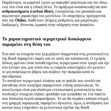
Παράλληλα, τα μαρσπιέ έχουν μεταφερθεί ψηλότερα και πιο πίσω,
ενώ νέα είναι και η ειδική σέλα. Το αμάξωμα κατασκευάζεται από
ανθρακονήματα (carbon fiber)
, ενισχύοντας τον premium και
αγωνιστικό χαρακτήρα του μοντέλου. Οι αναρτήσεις προέρχονται
από την
Öhlins
, διαθέτουν πλήρεις ρυθμίσεις και μικρότερες
διαδρομές, δίνοντας έμφαση στην οδήγηση στην άσφαλτο.
Το χαρακτηριστικό περιμετρικό δισκόφρενο
παραμένει στη θέση του
Ένα από τα στοιχεία που ξεχωρίζουν διαχρονικά στις μοτοσυκλέτες
της Buell παραμένει παρόν και σε αυτή την κατασκευή. Ο εμπρός
δίσκος φρένου είναι τοποθετημένος περιμετρικά στον τροχό και όχι
στο κέντρο του, μια λύση που η εταιρεία υποστηρίζει ότι μειώνει
το μη αναρτώμενο βάρος και αυξάνει την ακαμψία κατά το
φρενάρισμα.
Το ατσάλινο περιμετρικό πλαίσιο και το ψαλίδι που συνδέεται
απευθείας στον κινητήρα παραμένουν επίσης αναλλοίωτα. Το
αποτέλεσμα είναι μια ιδιαίτερα εντυπωσιακή μοτοσυκλέτα που
συνδυάζει στοιχεία cruiser, sportbike και scrambler σε ένα πακέτο
που δύσκολα περνά απαρατήρητο. Το αν θα περάσει κάποια στιγμή
στη γραμμή παραγωγής παραμένει άγνωστο, όμως η αντίδραση του
κοινού ίσως επηρεάσει τα μελλοντικά σχέδια της Buell.