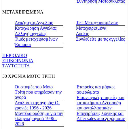
Συντήρηση Μοτοσικλέτας
ΜΕΤΑΧΕΙΡΙΣΜΕΝΑ
Αναζήτηση Αγγελίας
Test Μεταχειρισμένων
Καταχώρηση Αγγελίας
Μεταχειρισμένα
Αλλαγή αγγελίας
Δόσεις
Τιμές μεταχειρισμένων
Συνδεθείτε με τις αγγελίες
Έμποροι
ΠΕΡΙΟΔΙΚΟ
ΕΠΙΚΟΙΝΩΝΙΑ
ΤΑΥΤΟΤΗΤΑ
30 ΧΡΟΝΙΑ MOTO ΤΡΙΤΗ
Οι στιγμές του Moto
Εταιρείες και μάρκες
Τρίτη που επηρέασαν την
αφιερώματα
αγορά
Εισαγωγικές εταιρείες και
Ανάλυση της αγοράς: Οι
καταστήματα Αξεσουάρ
χρονιές 1996 - 2026
και ανταλλακτικών
Μοντέλα ορόσημα για την
Επιχειρήσεις λιανικής και
ελληνική αγορά 1996 -
After sales που ξεχώρισαν
2026