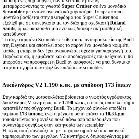
απρόσμενες δημιουργίες των τελευταίων μηνών,
μεταμορφώνοντας το γνωστό
Super Cruiser
σε ένα μοναδικό
Scrambler
με έντονο αγωνιστικό χαρακτήρα. Το πρωτότυπο
μοντέλο βασίζεται στην πλατφόρμα του Super Cruiser που
εξελίχθηκε σε συνεργασία με τον διάσημο σχεδιαστή
Roland
Sands
, όμως ακολουθεί μια εντελώς διαφορετική αισθητική
κατεύθυνση.
Το συγκεκριμένο Scrambler εκτίθεται σε αντιπροσωπεία της Buell
στη Daytona και αποτελεί προς το παρόν ένα μοναδικό κομμάτι,
καθώς η εταιρεία δεν έχει ανακοινώσει σχέδια για παραγωγή του.
Παρόλα αυτά, η εμφάνιση και οι προδιαγραφές του δείχνουν τι θα
μπορούσε να προσφέρει η Buell αν αποφάσιζε να μπει δυναμικά
στην κατηγορία των υψηλών επιδόσεων scrambler.
Δικύλινδρος V2 1.190 κ.εκ. με απόδοση 173 ίππων
Στην καρδιά της μοτοσυκλέτας βρίσκεται ο γνωστός υγρόψυκτος
δικύλινδρος V κινητήρας των
1.190 κ.εκ.
, ο οποίος αποτελεί σήμα
κατατεθέν της σύγχρονης Buell. Το μηχανικό σύνολο αποδίδει
περίπου
173 ίππους
, ενώ η μέγιστη ροπή φτάνει τα
10,3 kgm
,
τοποθετώντας το μοντέλο πολύ πάνω από τα δεδομένα που
συναντάμε συνήθως στην κατηγορία των scrambler.
Η ισχύς αυτή συνδυάζεται με το χαρακτηριστικό αμερικανικό
ταμπεραμέντο των μεγάλων V2 κινητήρων, δημιουργώντας μια