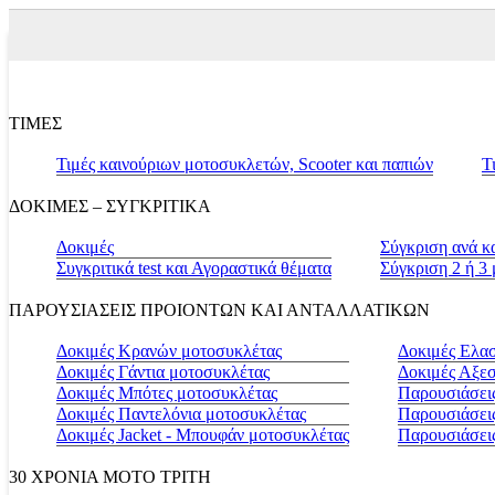
ΤΙΜΕΣ
Τιμές καινούριων μοτοσυκλετών, Scooter και παπιών
Τ
ΔΟΚΙΜΕΣ – ΣΥΓΚΡΙΤΙΚΑ
Δοκιμές
Σύγκριση ανά κ
Συγκριτικά test και Αγοραστικά θέματα
Σύγκριση 2 ή 3
ΠΑΡΟΥΣΙΑΣΕΙΣ ΠΡΟΙΟΝΤΩΝ ΚΑΙ ΑΝΤΑΛΛΑΤΙΚΩΝ
Δοκιμές Κρανών μοτοσυκλέτας
Δοκιμές Ελα
Δοκιμές Γάντια μοτοσυκλέτας
Δοκιμές Αξε
Δοκιμές Μπότες μοτοσυκλέτας
Παρουσιάσεις
Δοκιμές Παντελόνια μοτοσυκλέτας
Παρουσιάσει
Δοκιμές Jacket - Μπουφάν μοτοσυκλέτας
Παρουσιάσει
30 ΧΡΟΝΙΑ MOTO ΤΡΙΤΗ