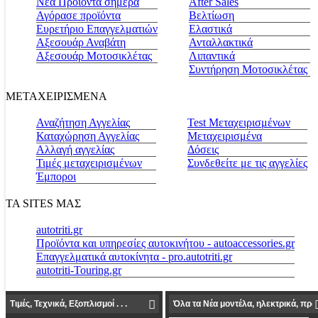
Νέα Προϊόντα σήμερα
Αfter Sales
Αγόρασε προϊόντα
Βελτίωση
Ευρετήριο Επαγγελματιών
Ελαστικά
Αξεσουάρ Αναβάτη
Ανταλλακτικά
Αξεσουάρ Μοτοσικλέτας
Λιπαντικά
Συντήρηση Μοτοσικλέτας
ΜΕΤΑΧΕΙΡΙΣΜΕΝΑ
Αναζήτηση Αγγελίας
Test Μεταχειρισμένων
Καταχώρηση Αγγελίας
Μεταχειρισμένα
Αλλαγή αγγελίας
Δόσεις
Τιμές μεταχειρισμένων
Συνδεθείτε με τις αγγελίες
Έμποροι
ΤΑ SITES ΜΑΣ
autotriti.gr
Προϊόντα και υπηρεσίες αυτοκινήτου - autoaccessories.gr
Επαγγελματικά αυτοκίνητα - pro.autotriti.gr
autotriti-Touring.gr