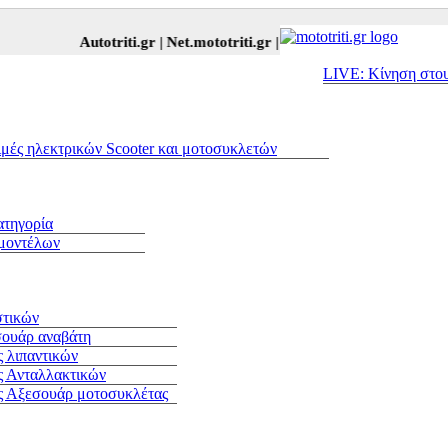
Autotriti.gr |
Net.mototriti.gr |
Προϊόντα & Υπηρεσίες |
Αξεσο
LIVE: Κίνηση στο
ιμές ηλεκτρικών Scooter και μοτοσυκλετών
ατηγορία
 μοντέλων
στικών
σουάρ αναβάτη
 λιπαντικών
ς Ανταλλακτικών
ς Αξεσουάρ μοτοσυκλέτας