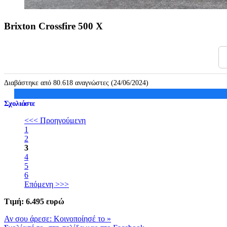
Brixton Crossfire 500 X
Διαβάστηκε από 80.618 αναγνώστες (24/06/2024)
Σχολιάστε
<<< Προηγούμενη
1
2
3
4
5
6
Επόμενη >>>
Τιμή:
6.
495 ευρώ
Αν σου άρεσε: Κοινοποίησέ το
»