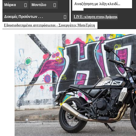
LIVE: κίνηση στους δρόμους
Εξουσιοδοτημένοι αντιπρόσωποι - Συνεργάτες MotoΤρίτη