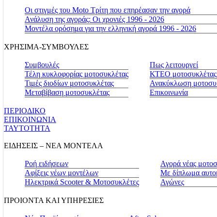
Οι στιγμές του Moto Τρίτη που επηρέασαν την αγορά
Ανάλυση της αγοράς: Οι χρονιές 1996 - 2026
Μοντέλα ορόσημα για την ελληνική αγορά 1996 - 2026
ΧΡΗΣΙΜΑ-ΣΥΜΒΟΥΛΕΣ
Συμβουλές
Πως λειτουργεί
Τέλη κυκλοφορίας μοτοσυκλέτας
ΚΤΕΟ μοτοσυκλέτας
Τιμές διοδίων μοτοσυκλέτας
Ανακύκλωση μοτοσυ
Μεταβίβαση μοτοσυκλέτας
Επικοινωνία
ΠΕΡΙΟΔΙΚΟ
ΕΠΙΚΟΙΝΩΝΙΑ
ΤΑΥΤΟΤΗΤΑ
ΕΙΔΗΣΕΙΣ – ΝΕΑ ΜΟΝΤΕΛΑ
Ροή ειδήσεων
Αγορά νέας μοτο
Αφίξεις νέων μοντέλων
Με δίπλωμα αυτο
Ηλεκτρικά Scooter & Μοτοσυκλέτες
Αγώνες
ΠΡΟΙΟΝΤΑ ΚΑΙ ΥΠΗΡΕΣΙΕΣ