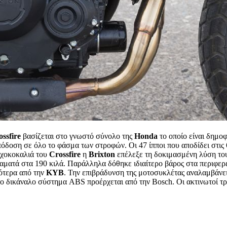
ossfire
βασίζεται στο γνωστό σύνολο της
Honda
το οποίο είναι δημοφ
πόδοση σε όλο το φάσμα των στροφών. Οι 47 ίπποι που αποδίδει στις
ραχοκοκαλιά του
Crossfire
η
Brixton
επέλεξε τη δοκιμασμένη λύση το
ταματά στα 190 κιλά. Παράλληλα δόθηκε ιδιαίτερο βάρος στα περιφε
ότερα από την
KYB
. Την επιβράδυνση της μοτοσυκλέτας αναλαμβάνει 
το δικάναλο σύστημα ABS προέρχεται από την Bosch. Οι ακτινωτοί τρο