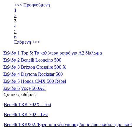
<<< Προηγούμενη
1
2
3
4
5
6
Επόμενη >>>
Σελίδα
1
Top 5: Τα καλύτερα ρετρό για A2 δίπλωμα
Σελίδα
2
Benelli Leoncino 500
Σελίδα
3
Brixton Crossfire 500 X
Σελίδα
4
Daytona Rockstar 500
Σελίδα
5
Honda CMX 500 Rebel
Σελίδα
6
Voge 500AC
Σχετικές ειδήσεις
Benelli TRK 702X - Test
Benelli TRK 702 - Test
Benelli TRK902: Έρχεται η νέα ναυαρχίδα σε δύο εκδόσεις με πλο