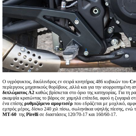
Ο υγρόψυκτος, δικύλινδρος εν σειρά κινητήρας 486 κυβικών του
Cr
περίεργους μηχανικούς θορύβους ,αλλά και για την ισορροπημένη α
διπλώματος Α2
καθώς βρίσκεται στο όριο της κατηγορίας. Για τη 
ακαμψία κρατώντας το βάρος σε χαμηλά επίπεδα, αφού η ζυγαριά σ
ένα επίσης
ρυθμιζόμενο αμορτισέρ
που εδράζεται με μοχλικό, αμφ
εμπρός μέρος, δίσκο 240 χιλ πίσω, σωληνάκια υψηλής πίεσης, ενώ 
ΜΤ-60
της
Pirelli
σε διαστάσεις 120/70-17 και 160/60-17.