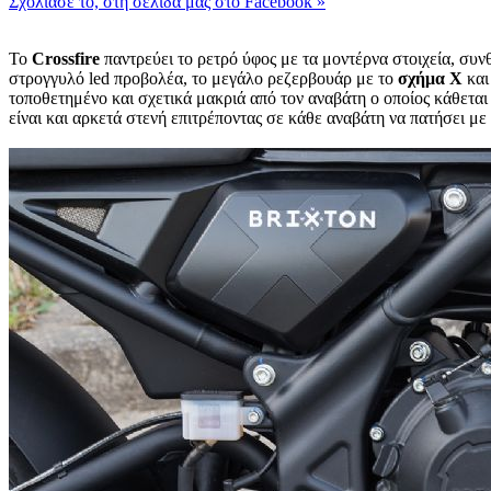
Σχολίασέ το, στη σελίδα μας στο Facebook
»
Το
Crossfire
παντρεύει το ρετρό ύφος με τα μοντέρνα στοιχεία, συ
στρογγυλό led προβολέα, το μεγάλο ρεζερβουάρ με το
σχήμα Χ
και
τοποθετημένο και σχετικά μακριά από τον αναβάτη ο οποίος κάθεται
είναι και αρκετά στενή επιτρέποντας σε κάθε αναβάτη να πατήσει με