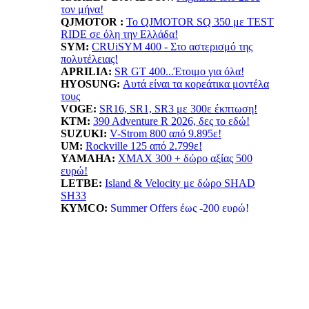
τον μήνα!
QJMOTOR :
Το QJMOTOR SQ 350 με TEST
RIDE σε όλη την Ελλάδα!
SYM:
CRUiSYM 400 - Στο αστερισμό της
πολυτέλειας!
APRILIA:
SR GT 400...Έτοιμο για όλα!
HYOSUNG:
Αυτά είναι τα κορεάτικα μοντέλα
τους
VOGE:
SR16, SR1, SR3 με 300ε έκπτωση!
KTM:
390 Adventure R 2026, δες το εδώ!
SUZUKI:
V-Strom 800 από 9.895ε!
UM:
Rockville 125 από 2.799ε!
YAMAHA
:
XMAX 300 + δώρο αξίας 500
ευρώ!
LETBE:
Island & Velocity με δώρο SHAD
SH33
KYMCO:
Summer Offers έως -200 ευρώ!
BENELLI:
TRK702X...Ταξίδι δίχως όρια!
HONDA:
Summer Offer! ADV 350 όφελος έως
550ε
ESF:
Νέα μοντέλα TAILG
EMOOV:
Ανακαλύψτε τα ηλεκτρικά οχήματα
Emoov!
HUSQVARNA:
Vitpilen 401! Με νέο κινητήρα
LIFAN:
LF125...απόκτησε το με 1.799ε!