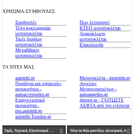
ΧΡΗΣΙΜΑ-ΣΥΜΒΟΥΛΕΣ
Συμβουλές
Πως λειτουργεί
Τέλη κυκλοφορίας
ΚΤΕΟ μοτοσυκλέτας
μοτοσυκλέτας
Ανακύκλωση
Τιμές διοδίων
μοτοσυκλέτας
μοτοσυκλέτας
Επικοινωνία
Μεταβίβαση
μοτοσυκλέτας
ΤΑ SITES ΜΑΣ
autotriti.gr
Μοτοσικλέτα - mototriti.gr
Προϊόντα και υπηρεσίες
Αγγελιες
αυτοκινήτου -
Μεταχειρισμένων -
autoaccessories.gr
autoaggelies.gr
Επαγγελματικά
4green.gr - ΓΛΙΤΩΣΤΕ
αυτοκίνητα -
ΛΕΦΤΑ από την ενέργεια
pro.autotriti.gr
autotriti-Touring.gr