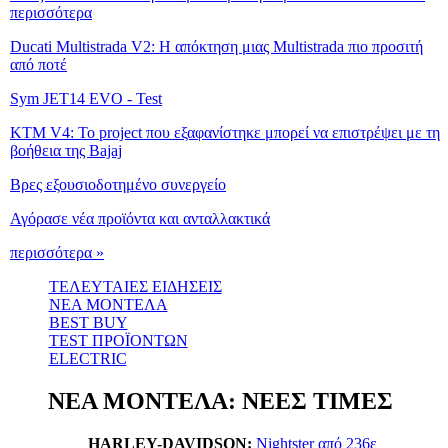
περισσότερα
Ducati Multistrada V2: Η απόκτηση μιας Multistrada πιο προσιτή
από ποτέ
Sym JET14 EVO - Test
KTM V4: Το project που εξαφανίστηκε μπορεί να επιστρέψει με τη
βοήθεια της Bajaj
Βρες εξουσιοδοτημένο συνεργείο
Αγόρασε νέα προϊόντα και ανταλλακτικά
περισσότερα »
ΤΕΛΕΥΤΑΙΕΣ ΕΙΔΗΣΕΙΣ
ΝΕΑ ΜΟΝΤΕΛΑ
BEST BUY
TEST ΠΡΟΪΟΝΤΩΝ
ELECTRIC
ΝΕΑ ΜΟΝΤΕΛΑ: ΝΕΕΣ ΤΙΜΕΣ
HARLEY-DAVIDSON:
Nightster από 236ε