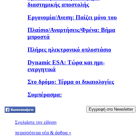
διαστημικής αποστολής
Εργονομία/Ανεση: Παίζει μόνο του
Πλαίσιο/Αναρτήσεις/Φρένα: Βήμα
μπροστά
Πλήρες ηλεκτρονικό οπλοστάσιο
Dynamic ESA: Τώρα και ημι-
ενεργητικά
Στο δρόμο: Τέρμα οι δικαιολογίες
Συμπέρασμα:
Tweet
Σχολιάστε την είδηση
περισσότερα νέα & άρθρα »