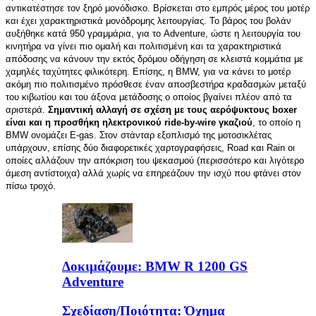
αντικατέστησε τον ξηρό μονόδισκο. Βρίσκεται στο εμπρός μέρος του μοτέρ
και έχει χαρακτηριστικά μονόδρομης λειτουργίας. Το βάρος του βολάν
αυξήθηκε κατά 950 γραμμάρια, για το Adventure, ώστε η λειτουργία του
κινητήρα να γίνει πιο ομαλή και πολιτισμένη και τα χαρακτηριστικά
απόδοσης να κάνουν την εκτός δρόμου οδήγηση σε κλειστά κομμάτια με
χαμηλές ταχύτητες φιλικότερη. Επίσης, η BMW, για να κάνει το μοτέρ
ακόμη πιο πολιτισμένο πρόσθεσε έναν αποσβεστήρα κραδασμών μεταξύ
του κιβωτίου και του άξονα μετάδοσης ο οποίος βγαίνει πλέον από τα
αριστερά.
Σημαντική αλλαγή σε σχέση με τους αερόψυκτους boxer
είναι και η προσθήκη ηλεκτρονικού ride-by-wire γκαζιού
, το οποίο η
BMW ονομάζει E-gas. Στον στάνταρ εξοπλισμό της μοτοσικλέτας
υπάρχουν, επίσης δύο διαφορετικές χαρτογραφήσεις, Road και Rain οι
οποίες αλλάζουν την απόκριση του ψεκασμού (περισσότερο και λιγότερο
άμεση αντίστοιχα) αλλά χωρίς να επηρεάζουν την ισχύ που φτάνει στον
πίσω τροχό.
Δοκιμάζουμε: BMW R 1200 GS
Adventure
Σχεδίαση/Ποιότητα: Όχημα