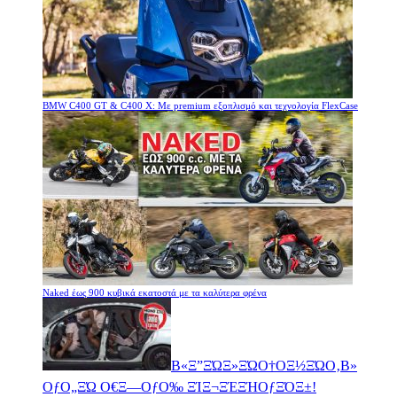
BMW C400 GT & C400 X: Με premium εξοπλισμό και τεχνολογία FlexCase
Naked έως 900 κυβικά εκατοστά με τα καλύτερα φρένα
Β«Ξ”ΞΏΞ»ΞΏΟ†ΟΞ½ΞΏΟ‚Β»
ΟƒΟ„ΞΏ Ο€Ξ―ΟƒΟ‰ ΞΊΞ¬ΞΈΞΉΟƒΞΌΞ±!