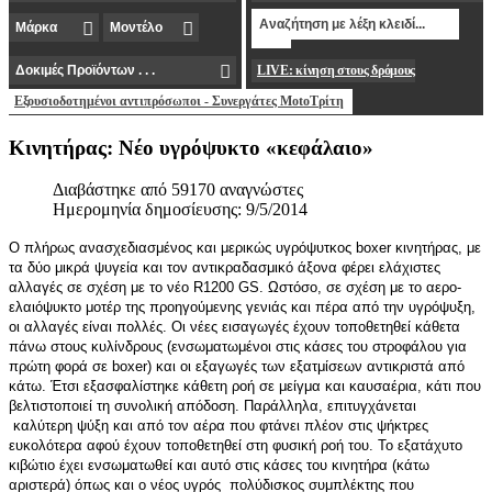
LIVE: κίνηση στους δρόμους
Εξουσιοδοτημένοι αντιπρόσωποι - Συνεργάτες MotoΤρίτη
Κινητήρας: Νέο υγρόψυκτο «κεφάλαιο»
Διαβάστηκε από 59170 αναγνώστες
Ημερομηνία δημοσίευσης: 9/5/2014
Ο πλήρως ανασχεδιασμένος και μερικώς υγρόψυτκος boxer κινητήρας, με
τα δύο μικρά ψυγεία και τον αντικραδασμικό άξονα φέρει ελάχιστες
αλλαγές σε σχέση με το νέο R1200 GS. Ωστόσο, σε σχέση με το αερο-
ελαιόψυκτο μοτέρ της προηγούμενης γενιάς και πέρα από την υγρόψυξη,
οι αλλαγές είναι πολλές. Οι νέες εισαγωγές έχουν τοποθετηθεί κάθετα
πάνω στους κυλίνδρους (ενσωματωμένοι στις κάσες του στροφάλου για
πρώτη φορά σε boxer) και οι εξαγωγές των εξατμίσεων αντικριστά από
κάτω. Έτσι εξασφαλίστηκε κάθετη ροή σε μείγμα και καυσαέρια, κάτι που
βελτιστοποιεί τη συνολική απόδοση. Παράλληλα, επιτυγχάνεται
καλύτερη ψύξη και από τον αέρα που φτάνει πλέον στις ψήκτρες
ευκολότερα αφού έχουν τοποθετηθεί στη φυσική ροή του. Το εξατάχυτο
κιβώτιο έχει ενσωματωθεί και αυτό στις κάσες του κινητήρα (κάτω
αριστερά) όπως και ο νέος υγρός πολύδισκος συμπλέκτης που