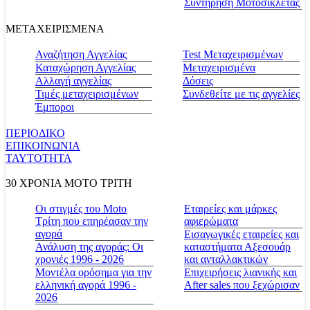
Συντήρηση Μοτοσικλέτας
ΜΕΤΑΧΕΙΡΙΣΜΕΝΑ
Αναζήτηση Αγγελίας
Test Μεταχειρισμένων
Καταχώρηση Αγγελίας
Μεταχειρισμένα
Αλλαγή αγγελίας
Δόσεις
Τιμές μεταχειρισμένων
Συνδεθείτε με τις αγγελίες
Έμποροι
ΠΕΡΙΟΔΙΚΟ
ΕΠΙΚΟΙΝΩΝΙΑ
ΤΑΥΤΟΤΗΤΑ
30 ΧΡΟΝΙΑ MOTO ΤΡΙΤΗ
Οι στιγμές του Moto
Εταιρείες και μάρκες
Τρίτη που επηρέασαν την
αφιερώματα
αγορά
Εισαγωγικές εταιρείες και
Ανάλυση της αγοράς: Οι
καταστήματα Αξεσουάρ
χρονιές 1996 - 2026
και ανταλλακτικών
Μοντέλα ορόσημα για την
Επιχειρήσεις λιανικής και
ελληνική αγορά 1996 -
After sales που ξεχώρισαν
2026