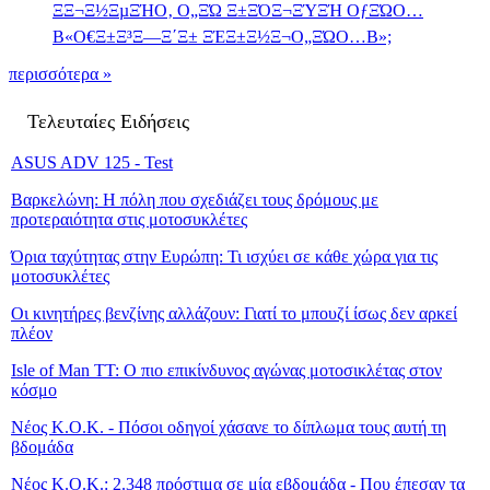
ΞΞ¬Ξ½ΞµΞΉΟ‚ Ο„ΞΏ Ξ±ΞΌΞ¬ΞΎΞΉ ΟƒΞΏΟ…
Β«Ο€Ξ±Ξ³Ξ―Ξ΄Ξ± ΞΈΞ±Ξ½Ξ¬Ο„ΞΏΟ…Β»;
περισσότερα »
Τελευταίες Ειδήσεις
ASUS ADV 125 - Test
Βαρκελώνη: Η πόλη που σχεδιάζει τους δρόμους με
προτεραιότητα στις μοτοσυκλέτες
Όρια ταχύτητας στην Ευρώπη: Τι ισχύει σε κάθε χώρα για τις
μοτοσυκλέτες
Οι κινητήρες βενζίνης αλλάζουν: Γιατί το μπουζί ίσως δεν αρκεί
πλέον
Isle of Man TT: Ο πιο επικίνδυνος αγώνας μοτοσικλέτας στον
κόσμο
Νέος Κ.Ο.Κ. - Πόσοι οδηγοί χάσανε το δίπλωμα τους αυτή τη
βδομάδα
Νέος Κ.Ο.Κ.: 2.348 πρόστιμα σε μία εβδομάδα - Που έπεσαν τα