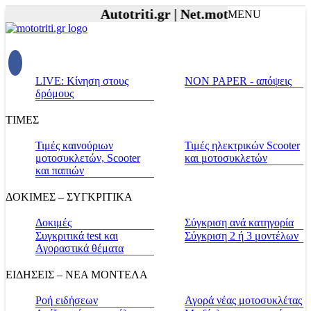
Autotriti.gr |
Net.mototriti.gr |
Προϊό
MENU
LIVE: Κίνηση στους
NON PAPER - απόψεις
δρόμους
ΤΙΜΕΣ
Τιμές καινούριων
Τιμές ηλεκτρικών Scooter
μοτοσυκλετών, Scooter
και μοτοσυκλετών
και παπιών
ΔΟΚΙΜΕΣ – ΣΥΓΚΡΙΤΙΚΑ
Δοκιμές
Σύγκριση ανά κατηγορία
Συγκριτικά test και
Σύγκριση 2 ή 3 μοντέλων
Αγοραστικά θέματα
ΕΙΔΗΣΕΙΣ – ΝΕΑ ΜΟΝΤΕΛΑ
Ροή ειδήσεων
Αγορά νέας μοτοσυκλέτας