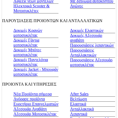
Αφίξεις νέων μοντέλων
Με δίπλωμα αυτοκινήτου
Ηλεκτρικά Scooter &
Αγώνες
Μοτοσυκλέτες
ΠΑΡΟΥΣΙΑΣΕΙΣ ΠΡΟΙΟΝΤΩΝ ΚΑΙ ΑΝΤΑΛΛΑΤΙΚΩΝ
Δοκιμές Κρανών
Δοκιμές Ελαστικών
μοτοσυκλέτας
Δοκιμές Αξεσουάρ
Δοκιμές Γάντια
αναβάτη
μοτοσυκλέτας
Παρουσιάσεις λιπαντικών
Δοκιμές Μπότες
Παρουσιάσεις
μοτοσυκλέτας
Ανταλλακτικών
Δοκιμές Παντελόνια
Παρουσιάσεις Αξεσουάρ
μοτοσυκλέτας
μοτοσυκλέτας
Δοκιμές Jacket - Μπουφάν
μοτοσυκλέτας
ΠΡΟΙΟΝΤΑ ΚΑΙ ΥΠΗΡΕΣΙΕΣ
Νέα Προϊόντα σήμερα
Αfter Sales
Αγόρασε προϊόντα
Βελτίωση
Ευρετήριο Επαγγελματιών
Ελαστικά
Αξεσουάρ Αναβάτη
Ανταλλακτικά
Αξεσουάρ Μοτοσικλέτας
Λιπαντικά