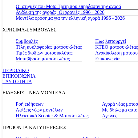
Οι στιγμές του Moto Τρίτη που επηρέασαν την αγορά
Ανάλυση της αγοράς: Οι χρονιές 1996 - 2026
Μοντέλα ορόσημα για την ελληνική αγορά 1996 - 2026
ΧΡΗΣΙΜΑ-ΣΥΜΒΟΥΛΕΣ
Συμβουλές
Πως λειτουργεί
Τέλη κυκλοφορίας μοτοσυκλέτας
ΚΤΕΟ μοτοσυκλέτας
Τιμές διοδίων μοτοσυκλέτας
Ανακύκλωση μοτοσυ
Μεταβίβαση μοτοσυκλέτας
Επικοινωνία
ΠΕΡΙΟΔΙΚΟ
ΕΠΙΚΟΙΝΩΝΙΑ
ΤΑΥΤΟΤΗΤΑ
ΕΙΔΗΣΕΙΣ – ΝΕΑ ΜΟΝΤΕΛΑ
Ροή ειδήσεων
Αγορά νέας μοτο
Αφίξεις νέων μοντέλων
Με δίπλωμα αυτο
Ηλεκτρικά Scooter & Μοτοσυκλέτες
Αγώνες
ΠΡΟΙΟΝΤΑ ΚΑΙ ΥΠΗΡΕΣΙΕΣ