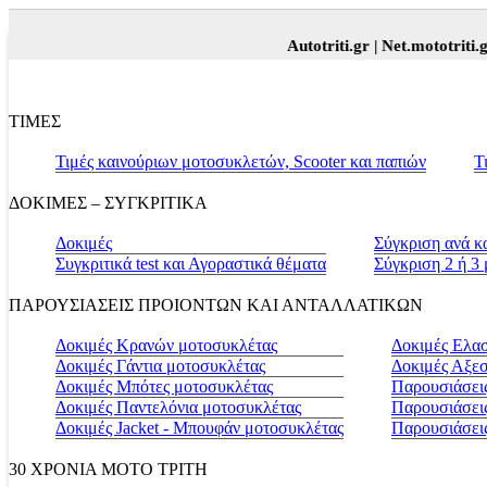
Autotriti.gr |
Net.mototriti.gr |
Π
ΤΙΜΕΣ
Τιμές καινούριων μοτοσυκλετών, Scooter και παπιών
Τ
ΔΟΚΙΜΕΣ – ΣΥΓΚΡΙΤΙΚΑ
Δοκιμές
Σύγκριση ανά κ
Συγκριτικά test και Αγοραστικά θέματα
Σύγκριση 2 ή 3
ΠΑΡΟΥΣΙΑΣΕΙΣ ΠΡΟΙΟΝΤΩΝ ΚΑΙ ΑΝΤΑΛΛΑΤΙΚΩΝ
Δοκιμές Κρανών μοτοσυκλέτας
Δοκιμές Ελα
Δοκιμές Γάντια μοτοσυκλέτας
Δοκιμές Αξε
Δοκιμές Μπότες μοτοσυκλέτας
Παρουσιάσεις
Δοκιμές Παντελόνια μοτοσυκλέτας
Παρουσιάσει
Δοκιμές Jacket - Μπουφάν μοτοσυκλέτας
Παρουσιάσει
30 ΧΡΟΝΙΑ MOTO ΤΡΙΤΗ