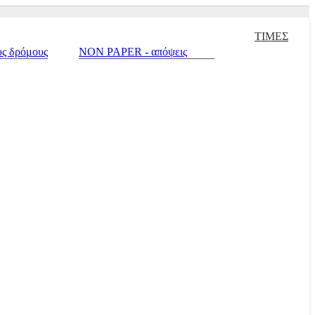
ειρισμένα |
Πράσινο σπίτι |
Touring |
Autotriti.gr |
Net.mototriti.gr |
ΤΙΜΕΣ
υς δρόμους
NON PAPER - απόψεις