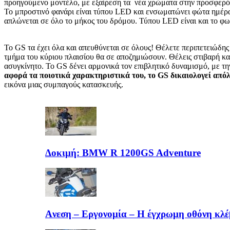
προηγούμενο μοντέλο, με εξαίρεση τα νέα χρώματα στην προσφερόμ
Το μπροστινό φανάρι είναι τύπου LED και ενσωματώνει φώτα ημέρα
απλώνεται σε όλο το μήκος του δρόμου. Τύπου LED είναι και το φω
Το GS τα έχει όλα και απευθύνεται σε όλους! Θέλετε περιπετειώδη
τμήμα του κύριου πλαισίου θα σε αποζημιώσουν. Θέλεις στιβαρή κα
ασυγκίνητο. Το GS δένει αρμονικά τον επιβλητικό δυναμισμό, με τη
αφορά τα ποιοτικά χαρακτηριστικά του, το GS δικαιολογεί απόλ
εικόνα μιας συμπαγούς κατασκευής.
Δοκιμή: BMW R 1200GS Adventure
Aνεση – Εργονομία – Η έγχρωμη οθόνη κλέβ