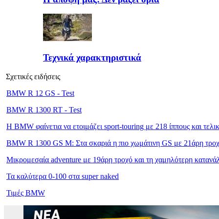
Τεχνικά χαρακτηριστικά
Σχετικές ειδήσεις
BMW R 12 GS - Test
BMW R 1300 RT - Test
Η BMW φαίνετια να ετοιμάζει sport-touring με 218 ίππους και τελ
BMW R 1300 GS M: Στα σκαριά η πιο χωμάτινη GS με 21άρη τρο
Μικρομεσαία adventure με 19άρη τροχό και τη χαμηλότερη καταν
Τα καλύτερα 0-100 στα super naked
Τιμές BMW