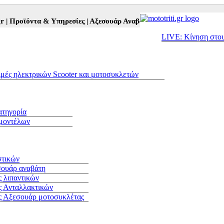
ροϊόντα & Υπηρεσίες |
Αξεσουάρ Αναβάτη και Μοτοσυκλέτας |
Μεταχ
LIVE: Κίνηση στο
ιμές ηλεκτρικών Scooter και μοτοσυκλετών
ατηγορία
 μοντέλων
στικών
σουάρ αναβάτη
 λιπαντικών
ς Ανταλλακτικών
ς Αξεσουάρ μοτοσυκλέτας