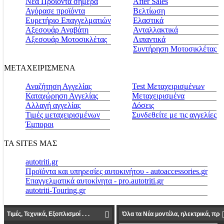
Νέα Προϊόντα σήμερα
Αfter Sales
Αγόρασε προϊόντα
Βελτίωση
Ευρετήριο Επαγγελματιών
Ελαστικά
Αξεσουάρ Αναβάτη
Ανταλλακτικά
Αξεσουάρ Μοτοσικλέτας
Λιπαντικά
Συντήρηση Μοτοσικλέτας
ΜΕΤΑΧΕΙΡΙΣΜΕΝΑ
Αναζήτηση Αγγελίας
Test Μεταχειρισμένων
Καταχώρηση Αγγελίας
Μεταχειρισμένα
Αλλαγή αγγελίας
Δόσεις
Τιμές μεταχειρισμένων
Συνδεθείτε με τις αγγελίες
Έμποροι
ΤΑ SITES ΜΑΣ
autotriti.gr
Προϊόντα και υπηρεσίες αυτοκινήτου - autoaccessories.gr
Επαγγελματικά αυτοκίνητα - pro.autotriti.gr
autotriti-Touring.gr