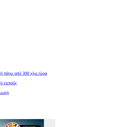
ική πάνω από 300 χλμ./ώρα
χό εμπρός
άλωση