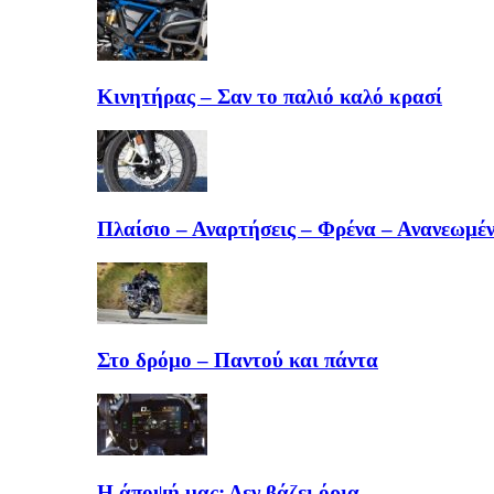
Κινητήρας – Σαν το παλιό καλό κρασί
Πλαίσιο – Αναρτήσεις – Φρένα – Ανανεωμέν
Στο δρόμο – Παντού και πάντα
Η άποψή μας: Δεν βάζει όρια