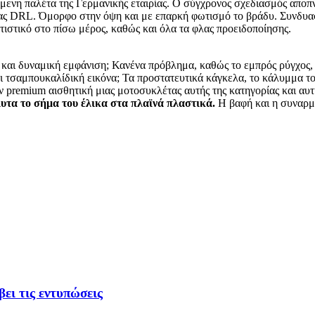
ενη παλέτα της Γερμανικής εταιρίας. Ο σύγχρονος σχεδιασμός αποπν
ς DRL. Όμορφο στην όψη και με επαρκή φωτισμό το βράδυ. Συνδυαστι
τιστικό στο πίσω μέρος, καθώς και όλα τα φλας προειδοποίησης.
ς και δυναμική εμφάνιση; Κανένα πρόβλημα, καθώς το εμπρός ρύγχος, 
ι τσαμπουκαλίδική εικόνα; Τα προστατευτικά κάγκελα, το κάλυμμα τ
ν premium αισθητική μιας μοτοσυκλέτας αυτής της κατηγορίας και αυτή
υτα το σήμα του έλικα στα πλαϊνά πλαστικά.
Η βαφή και η συναρμο
ει τις εντυπώσεις