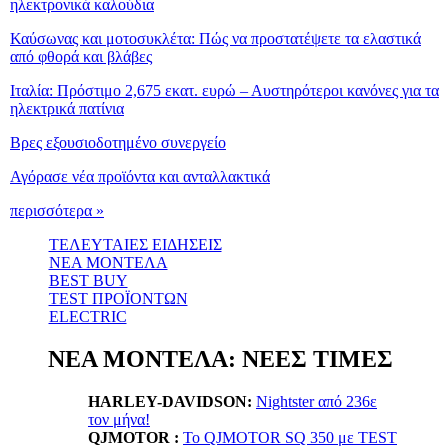
ηλεκτρονικά καλούδια
Καύσωνας και μοτοσυκλέτα: Πώς να προστατέψετε τα ελαστικά
από φθορά και βλάβες
Ιταλία: Πρόστιμο 2,675 εκατ. ευρώ – Αυστηρότεροι κανόνες για τα
ηλεκτρικά πατίνια
Βρες εξουσιοδοτημένο συνεργείο
Αγόρασε νέα προϊόντα και ανταλλακτικά
περισσότερα »
ΤΕΛΕΥΤΑΙΕΣ ΕΙΔΗΣΕΙΣ
ΝΕΑ ΜΟΝΤΕΛΑ
BEST BUY
TEST ΠΡΟΪΟΝΤΩΝ
ELECTRIC
ΝΕΑ ΜΟΝΤΕΛΑ: ΝΕΕΣ ΤΙΜΕΣ
HARLEY-DAVIDSON:
Nightster από 236ε
τον μήνα!
QJMOTOR :
Το QJMOTOR SQ 350 με TEST