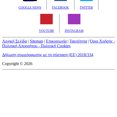
GOOGLE NEWS
FACEBOOK
TWITTER
YOUTUBE
INSTAGRAM
Αρχική Σελίδα
|
Sitemap
|
Επικοινωνία
|
Ταυτότητα
|
Όροι Χρήσης -
Πολιτική Απορρήτου - Πολιτική Cookies
Δήλωση συμμόρφωσης με τη σύσταση (ΕΕ) 2018/334
Copyright © 2026
mototriti.gr | Ταυτότητα
Επωνυμία Επιχείρησης:
AUTO ΤΡΙΤΗ ΑΕ
Έδρα - Γραφεία:
Λεωφόρος Αμαρουσίου 14 - Νέο Ηράκλειο,
Τ.Κ. 141 22
Νομική Μορφή:
ΕΚΔΟΤΙΚΗ ΕΤΑΙΡΕΙΑ
Α.Φ.Μ.:
998384177
Δ.Ο.Υ.:
ΚΕΦΟΔΕ
Στοιχεία Επικοινωνίας: