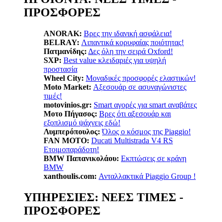
ΠΡΟΣΦΟΡΕΣ
ANORAK:
Βρες την ιδανική ασφάλεια!
BELRAY:
Λιπαντικά κορυφαίας ποιότητας!
Πατμανίδης:
Δες όλη την σειρά Oxford!
SXP:
Βest value κλειδαριές για υψηλή
προστασία
Wheel City:
Μοναδικές προσφορές ελαστικών!
Moto Market:
Αξεσουάρ σε ασυναγώνιστες
τιμές!
motovinios.gr:
Smart αγορές για smart αναβάτες
Μοτο Πήγασος:
Βρες ότι αξεσουάρ και
εξοπλισμό ψάχνεις εδώ!
Λυμπερόπουλος:
Όλος ο κόσμος της Piaggio!
FAN MOTO:
Ducati Multistrada V4 RS
Ετοιμοπαράδοτη!
BMW Παπανικολάου:
Εκπτώσεις σε κράνη
BMW
xanthoulis.com:
Ανταλλακτικά Piaggio Group !
ΥΠΗΡΕΣΙΕΣ: ΝΕΕΣ ΤΙΜΕΣ -
ΠΡΟΣΦΟΡΕΣ