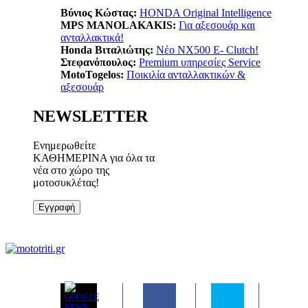
Βύνιος Κώστας:
ΗΟΝDA Original Intelligence
MPS MANOLAKAKIS:
Για αξεσουάρ και
ανταλλακτικά!
Honda Βιταλιώτης:
Nέο ΝΧ500 Ε- Clutch!
Στεφανόπουλος:
Premium υπηρεσίες Service
MotoTogelos:
Ποικιλία ανταλλακτικών &
αξεσουάρ
NEWSLETTER
Ενημερωθείτε
ΚΑΘΗΜΕΡΙΝΑ για όλα τα
νέα στο χώρο της
μοτοσυκλέτας!
Εγγραφή