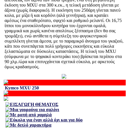
έκδοση του MXU στα 300 κ.εκ., η τελική μετάδοση γίνεται με
άξονα (χωρίς διαφορικό). Η εκκίνηση του 250άρη γίνεται πανεύ
κολα, με μίζα ή και κορδόνι (αλά γεννήτρια), και κρατάει
αμέσως ένα σταθερότατο, σφιχτό και ρυθμικό ρελαντί. Οι 16,75
ίπποι του μονοκύλινδρου κινητήρα του έρχονται ομαλά,
γραμμικά και χωρίς κανένα απολύτως ξέσπασμα (δεν θα σας
τρομάξει), ενώ αντίθετα η σύμπλεξη του φυγοκεντρικού
συμπλέκτη γίνεται άμεσα, με το παραμικρό άνοιγμα του γκαζιού,
κάτι που συνεπάγεται πολύ γρήγορες εκκινήσεις και εύκολα
ξελασπώματα σε δύσκολες καταστάσεις. Η τελική του MXU
(σύμφωνα με το ψηφιακό κοντεράκι του) βρίσκεται περίπου στα
90 χλμ./ώρα και επιτυγχάνεται σχετικά εύκολα, με αρκετούς
όμως κραδασμούς.
Kymco MXU 250
ΕΙΣΑΓΩΓΗ ΘΕΜΑΤΟΣ
Μια γουρούνα για σαλόνι
Με ροπή από χαμηλά
Εύκολα για έναν αλλά όχι και για δύο
Με διπλό χαρακτήρα