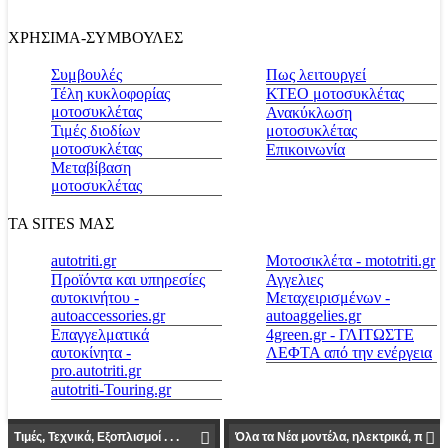
ΧΡΗΣΙΜΑ-ΣΥΜΒΟΥΛΕΣ
Συμβουλές
Πως λειτουργεί
Τέλη κυκλοφορίας
ΚΤΕΟ μοτοσυκλέτας
μοτοσυκλέτας
Ανακύκλωση
Τιμές διοδίων
μοτοσυκλέτας
μοτοσυκλέτας
Επικοινωνία
Μεταβίβαση
μοτοσυκλέτας
ΤΑ SITES ΜΑΣ
autotriti.gr
Μοτοσικλέτα - mototriti.gr
Προϊόντα και υπηρεσίες
Αγγελιες
αυτοκινήτου -
Μεταχειρισμένων -
autoaccessories.gr
autoaggelies.gr
Επαγγελματικά
4green.gr - ΓΛΙΤΩΣΤΕ
αυτοκίνητα -
ΛΕΦΤΑ από την ενέργεια
pro.autotriti.gr
autotriti-Touring.gr