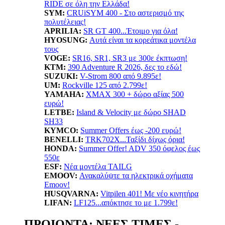
RIDE σε όλη την Ελλάδα!
SYM:
CRUiSYM 400 - Στο αστερισμό της
πολυτέλειας!
APRILIA:
SR GT 400...Έτοιμο για όλα!
HYOSUNG:
Αυτά είναι τα κορεάτικα μοντέλα
τους
VOGE:
SR16, SR1, SR3 με 300ε έκπτωση!
KTM:
390 Adventure R 2026, δες το εδώ!
SUZUKI:
V-Strom 800 από 9.895ε!
UM:
Rockville 125 από 2.799ε!
YAMAHA
:
XMAX 300 + δώρο αξίας 500
ευρώ!
LETBE:
Island & Velocity με δώρο SHAD
SH33
KYMCO:
Summer Offers έως -200 ευρώ!
BENELLI:
TRK702X...Ταξίδι δίχως όρια!
HONDA:
Summer Offer! ADV 350 όφελος έως
550ε
ESF:
Νέα μοντέλα TAILG
EMOOV:
Ανακαλύψτε τα ηλεκτρικά οχήματα
Emoov!
HUSQVARNA:
Vitpilen 401! Με νέο κινητήρα
LIFAN:
LF125...απόκτησε το με 1.799ε!
ΠΡΟΙΟΝΤΑ: ΝΕΕΣ ΤΙΜΕΣ -