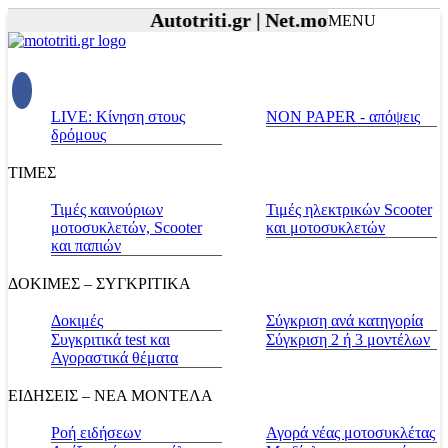
Autotriti.gr |
Net.mototriti.gr |
Προϊ
MENU
LIVE: Κίνηση στους
NON PAPER - απόψεις
δρόμους
ΤΙΜΕΣ
Τιμές καινούριων
Τιμές ηλεκτρικών Scooter
μοτοσυκλετών, Scooter
και μοτοσυκλετών
και παπιών
ΔΟΚΙΜΕΣ – ΣΥΓΚΡΙΤΙΚΑ
Δοκιμές
Σύγκριση ανά κατηγορία
Συγκριτικά test και
Σύγκριση 2 ή 3 μοντέλων
Αγοραστικά θέματα
ΕΙΔΗΣΕΙΣ – ΝΕΑ ΜΟΝΤΕΛΑ
Ροή ειδήσεων
Αγορά νέας μοτοσυκλέτας