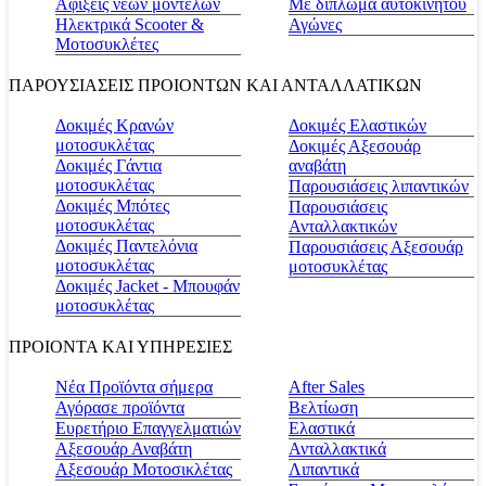
Αφίξεις νέων μοντέλων
Με δίπλωμα αυτοκινήτου
Ηλεκτρικά Scooter &
Αγώνες
Μοτοσυκλέτες
ΠΑΡΟΥΣΙΑΣΕΙΣ ΠΡΟΙΟΝΤΩΝ ΚΑΙ ΑΝΤΑΛΛΑΤΙΚΩΝ
Δοκιμές Κρανών
Δοκιμές Ελαστικών
μοτοσυκλέτας
Δοκιμές Αξεσουάρ
Δοκιμές Γάντια
αναβάτη
μοτοσυκλέτας
Παρουσιάσεις λιπαντικών
Δοκιμές Μπότες
Παρουσιάσεις
μοτοσυκλέτας
Ανταλλακτικών
Δοκιμές Παντελόνια
Παρουσιάσεις Αξεσουάρ
μοτοσυκλέτας
μοτοσυκλέτας
Δοκιμές Jacket - Μπουφάν
μοτοσυκλέτας
ΠΡΟΙΟΝΤΑ ΚΑΙ ΥΠΗΡΕΣΙΕΣ
Νέα Προϊόντα σήμερα
Αfter Sales
Αγόρασε προϊόντα
Βελτίωση
Ευρετήριο Επαγγελματιών
Ελαστικά
Αξεσουάρ Αναβάτη
Ανταλλακτικά
Αξεσουάρ Μοτοσικλέτας
Λιπαντικά