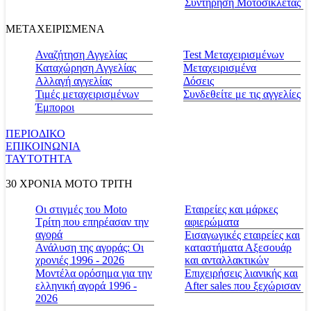
Συντήρηση Μοτοσικλέτας
ΜΕΤΑΧΕΙΡΙΣΜΕΝΑ
Αναζήτηση Αγγελίας
Test Μεταχειρισμένων
Καταχώρηση Αγγελίας
Μεταχειρισμένα
Αλλαγή αγγελίας
Δόσεις
Τιμές μεταχειρισμένων
Συνδεθείτε με τις αγγελίες
Έμποροι
ΠΕΡΙΟΔΙΚΟ
ΕΠΙΚΟΙΝΩΝΙΑ
ΤΑΥΤΟΤΗΤΑ
30 ΧΡΟΝΙΑ MOTO ΤΡΙΤΗ
Οι στιγμές του Moto
Εταιρείες και μάρκες
Τρίτη που επηρέασαν την
αφιερώματα
αγορά
Εισαγωγικές εταιρείες και
Ανάλυση της αγοράς: Οι
καταστήματα Αξεσουάρ
χρονιές 1996 - 2026
και ανταλλακτικών
Μοντέλα ορόσημα για την
Επιχειρήσεις λιανικής και
ελληνική αγορά 1996 -
After sales που ξεχώρισαν
2026