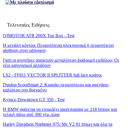
Με πλούσιο εξοπλισμό
Τελευταίες Ειδήσεις
QJMOTOR ATR 200X Top Box - Test
Η μεγάλη κόντρα: Περισσότερα ηλεκτρονικά ή περισσότερη
αίσθηση στην οδήγηση;
Γιατί οι κινητήρες αποκτούν μεγαλύτερη διαδρομή εμβόλου; Οι
νέοι κανονισμοί αλλάζουν
LS2 - FF811 VECTOR II SPLITTER full face κράνος
Dunlop ScootSmart 2: Κρατάει περισσότερο και φρενάρει
καλύτερο στο βρεγμένο
Kymco Downtown GT 350 - Test
Η BMW φαίνετια να ετοιμάζει sport-touring με 218 ίππους και
τελική πάνω από 300 χλμ./ώρα
Harley Davidson Nightster 975: Με V2 91 ίππων και όλα τα