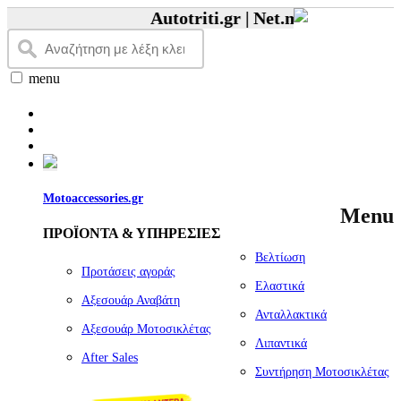
Autotriti.gr |
Net.mototriti.gr |
Πρ
menu
Motoaccessories.gr
Menu
ΠΡΟΪΟΝΤΑ & ΥΠΗΡΕΣΙΕΣ
Βελτίωση
Προτάσεις αγοράς
Ελαστικά
Αξεσουάρ Αναβάτη
Ανταλλακτικά
Αξεσουάρ Μοτοσικλέτας
Λιπαντικά
Αfter Sales
Συντήρηση Μοτοσικλέτας