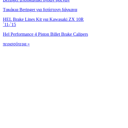
Tακάκια Beringer για διπίστονη δάγκανα
HEL Brake Lines Kit για Kawasaki ZX 10R
`11-`15
Hel Performance 4 Piston Billet Brake Calipers
περισσότερα »