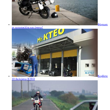
Φόρτωσε
τη μοτοσυκλέτα και έφυγες!
Κερδίστε
10 διελεύσεις ΚΤΕΟ