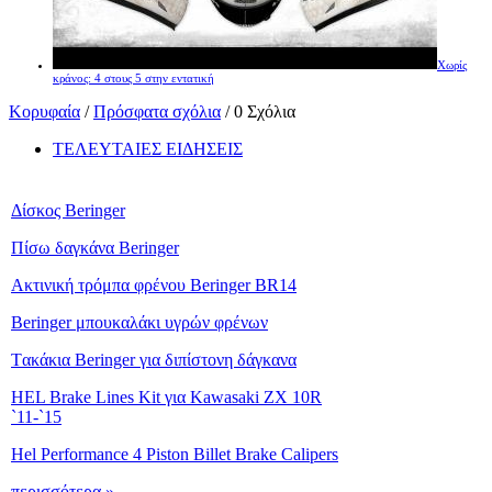
Χωρίς
κράνος: 4 στους 5 στην εντατική
Κορυφαία
/
Πρόσφατα σχόλια
/ 0 Σχόλια
ΤΕΛΕΥΤΑΙΕΣ ΕΙΔΗΣΕΙΣ
Δίσκος Beringer
Πίσω δαγκάνα Beringer
Ακτινική τρόμπα φρένου Beringer BR14
Beringer μπουκαλάκι υγρών φρένων
Tακάκια Beringer για διπίστονη δάγκανα
HEL Brake Lines Kit για Kawasaki ZX 10R
`11-`15
Hel Performance 4 Piston Billet Brake Calipers
περισσότερα »