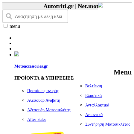
Autotriti.gr |
Net.mototriti.gr |
Προϊό
menu
Motoaccessories.gr
Menu
ΠΡΟΪΟΝΤΑ & ΥΠΗΡΕΣΙΕΣ
Βελτίωση
Προτάσεις αγοράς
Ελαστικά
Αξεσουάρ Αναβάτη
Ανταλλακτικά
Αξεσουάρ Μοτοσικλέτας
Λιπαντικά
Αfter Sales
Συντήρηση Μοτοσικλέτας