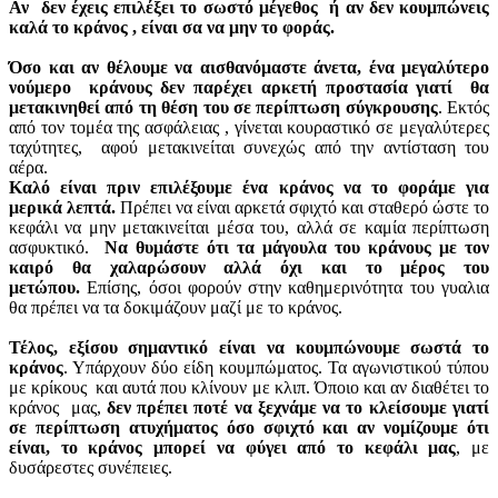
Αν δεν έχεις επιλέξει το σωστό μέγεθος ή αν δεν κουμπώνεις
καλά το κράνος , είναι σα να μην το φοράς.
Όσο και αν θέλουμε να αισθανόμαστε άνετα, ένα μεγαλύτερο
νούμερο κράνους δεν παρέχει αρκετή προστασία γιατί θα
μετακινηθεί από τη θέση του σε περίπτωση σύγκρουσης
. Εκτός
από τον τομέα της ασφάλειας , γίνεται κουραστικό σε μεγαλύτερες
ταχύτητες, αφού μετακινείται συνεχώς από την αντίσταση του
αέρα.
Καλό είναι πριν επιλέξουμε ένα κράνος να το φοράμε για
μερικά λεπτά.
Πρέπει να είναι αρκετά σφιχτό και σταθερό ώστε το
κεφάλι να μην μετακινείται μέσα του, αλλά σε καμία περίπτωση
ασφυκτικό.
Να θυμάστε ότι τα μάγουλα του κράνους με τον
καιρό θα χαλαρώσουν αλλά όχι και το μέρος του
μετώπου.
Επίσης, όσοι φορούν στην καθημερινότητα του γυαλια
θα πρέπει να τα δοκιμάζουν μαζί με το κράνος.
Τέλος, εξίσου σημαντικό είναι να κουμπώνουμε σωστά το
κράνος
. Υπάρχουν δύο είδη κουμπώματος. Τα αγωνιστικού τύπου
με κρίκους και αυτά που κλίνουν με κλιπ. Όποιο και αν διαθέτει το
κράνος μας,
δεν πρέπει ποτέ να ξεχνάμε να το κλείσουμε γιατί
σε περίπτωση ατυχήματος όσο σφιχτό και αν νομίζουμε ότι
είναι, το κράνος μπορεί να φύγει από το κεφάλι μας
, με
δυσάρεστες συνέπειες.