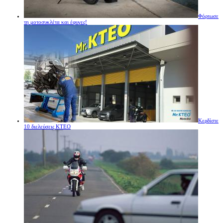
Φόρτωσε
τη μοτοσυκλέτα και έφυγες!
Κερδίστε
10 διελεύσεις ΚΤΕΟ