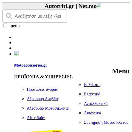
Autotriti.gr |
Net.mototriti.gr |
Προϊ
menu
Motoaccessories.gr
Menu
ΠΡΟΪΟΝΤΑ & ΥΠΗΡΕΣΙΕΣ
Βελτίωση
Προτάσεις αγοράς
Ελαστικά
Αξεσουάρ Αναβάτη
Ανταλλακτικά
Αξεσουάρ Μοτοσικλέτας
Λιπαντικά
Αfter Sales
Συντήρηση Μοτοσικλέτας