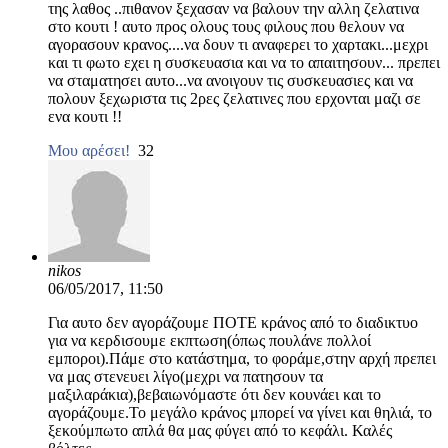
της λαθος ..πιθανον ξεχασαν να βαλουν την αλλη ζελατινα
στο κουτι ! αυτο προς ολους τους φιλους που θελουν να
αγορασουν κρανος....να δουν τι αναφερει το χαρτακι...μεχρι
και τι φωτο εχει η συσκευασια και να το απαιτησουν... πρεπει
να σταματησει αυτο...να ανοιγουν τις συσκευασιες και να
πολουν ξεχωριστα τις 2ρες ζελατινες που ερχονται μαζι σε
ενα κουτι !!
Μου αρέσει!
32
nikos
06/05/2017, 11:50
Για αυτο δεν αγοράζουμε ΠΟΤΕ κράνος από το διαδικτυο
για να κερδισουμε εκπτωση(όπως πουλάνε πολλοί
εμποροι).Πάμε στο κατάστημα, το φοράμε,στην αρχή πρεπει
να μας στενευει λίγο(μεχρι να πατησουν τα
μαξιλαράκια),βεβαιωνόμαστε ότι δεν κουνάει και το
αγοράζουμε.Το μεγάλο κράνος μπορεί να γίνει και θηλιά, το
ξεκούμπωτο απλά θα μας φύγει από το κεφάλι. Καλές