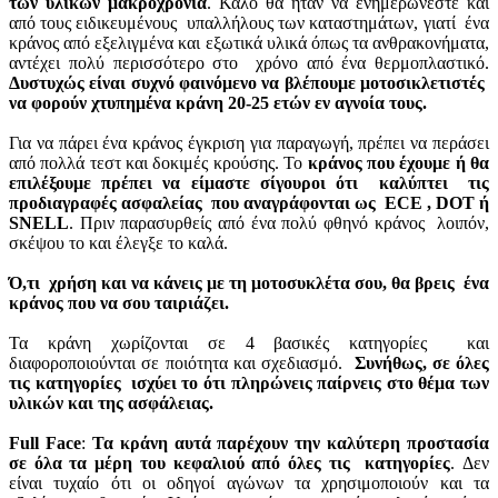
των υλικών μακροχρόνια
. Καλό θα ήταν να ενημερώνεστε και
από τους ειδικευμένους υπαλλήλους των καταστημάτων, γιατί ένα
κράνος από εξελιγμένα και εξωτικά υλικά όπως τα ανθρακονήματα,
αντέχει πολύ περισσότερο στο χρόνο από ένα θερμοπλαστικό.
Δυστυχώς είναι συχνό φαινόμενο να βλέπουμε μοτοσικλετιστές
να φορούν χτυπημένα κράνη 20-25 ετών εν αγνοία τους.
Για να πάρει ένα κράνος έγκριση για παραγωγή, πρέπει να περάσει
από πολλά τεστ και δοκιμές κρούσης. Το
κράνος που έχουμε ή θα
επιλέξουμε πρέπει να είμαστε σίγουροι ότι καλύπτει τις
προδιαγραφές ασφαλείας που αναγράφονται ως ECE , DOT ή
SNELL
. Πριν παρασυρθείς από ένα πολύ φθηνό κράνος λοιπόν,
σκέψου το και έλεγξε το καλά.
Ό,τι χρήση και να κάνεις με τη μοτοσυκλέτα σου, θα βρεις ένα
κράνος που να σου ταιριάζει.
Τα κράνη χωρίζονται σε 4 βασικές κατηγορίες και
διαφοροποιούνται σε ποιότητα και σχεδιασμό.
Συνήθως, σε όλες
τις κατηγορίες ισχύει το ότι πληρώνεις παίρνεις στο θέμα των
υλικών και της ασφάλειας.
Full
Face
:
Τα κράνη αυτά παρέχουν την καλύτερη προστασία
σε όλα τα μέρη του κεφαλιού από όλες τις κατηγορίες
. Δεν
είναι τυχαίο ότι οι οδηγοί αγώνων τα χρησιμοποιούν και τα