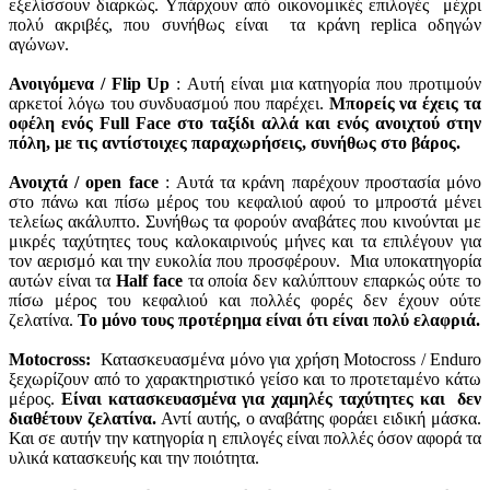
εξελίσσουν διαρκώς. Υπάρχουν από οικονομικές επιλογές μέχρι
πολύ ακριβές, που συνήθως είναι τα κράνη replica οδηγών
αγώνων.
Ανοιγόμενα /
Flip
Up
: Αυτή είναι μια κατηγορία που προτιμούν
αρκετοί λόγω του συνδυασμού που παρέχει.
Μπορείς να έχεις τα
οφέλη ενός Full Face στο ταξίδι αλλά και ενός ανοιχτού στην
πόλη, με τις αντίστοιχες παραχωρήσεις, συνήθως στο βάρος.
Ανοιχτά /
open
face
: Αυτά τα κράνη παρέχουν προστασία μόνο
στο πάνω και πίσω μέρος του κεφαλιού αφού το μπροστά μένει
τελείως ακάλυπτο. Συνήθως τα φορούν αναβάτες που κινούνται με
μικρές ταχύτητες τους καλοκαιρινούς μήνες και τα επιλέγουν για
τον αερισμό και την ευκολία που προσφέρουν. Μια υποκατηγορία
αυτών είναι τα
Half
face
τα οποία δεν καλύπτουν επαρκώς ούτε το
πίσω μέρος του κεφαλιού και πολλές φορές δεν έχουν ούτε
ζελατίνα.
Το μόνο τους προτέρημα είναι ότι είναι πολύ ελαφριά.
Motocross:
Κατασκευασμένα μόνο για χρήση Motocross / Enduro
ξεχωρίζουν από το χαρακτηριστικό γείσο και το προτεταμένο κάτω
μέρος.
Είναι κατασκευασμένα για χαμηλές ταχύτητες και δεν
διαθέτουν ζελατίνα.
Αντί αυτής, ο αναβάτης φοράει ειδική μάσκα.
Και σε αυτήν την κατηγορία η επιλογές είναι πολλές όσον αφορά τα
υλικά κατασκευής και την ποιότητα.