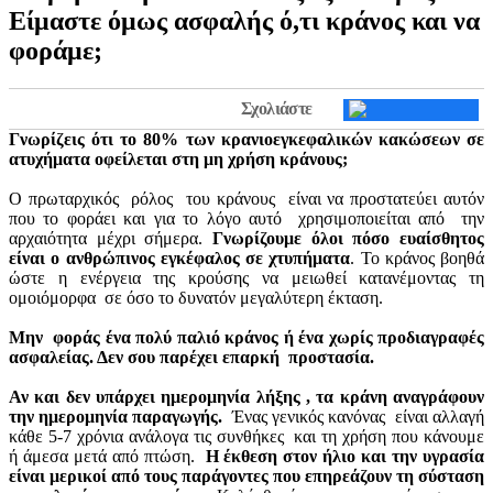
Είμαστε όμως ασφαλής ό,τι κράνος και να
φοράμε;
Σχολιάστε
Γνωρίζεις ότι το 80% των κρανιοεγκεφαλικών κακώσεων σε
ατυχήματα οφείλεται στη μη χρήση κράνους;
Ο πρωταρχικός ρόλος του κράνους είναι να προστατεύει αυτόν
που το φοράει και για το λόγο αυτό χρησιμοποιείται από την
αρχαιότητα μέχρι σήμερα.
Γνωρίζουμε όλοι πόσο ευαίσθητος
είναι ο ανθρώπινος εγκέφαλος σε χτυπήματα
. Το κράνος βοηθά
ώστε η ενέργεια της κρούσης να μειωθεί κατανέμοντας τη
ομοιόμορφα σε όσο το δυνατόν μεγαλύτερη έκταση.
Μην φοράς ένα πολύ παλιό κράνος ή ένα χωρίς προδιαγραφές
ασφαλείας. Δεν σου παρέχει επαρκή προστασία.
Αν και δεν υπάρχει ημερομηνία λήξης , τα κράνη αναγράφουν
την ημερομηνία παραγωγής.
Ένας γενικός κανόνας είναι αλλαγή
κάθε 5-7 χρόνια ανάλογα τις συνθήκες και τη χρήση που κάνουμε
ή άμεσα μετά από πτώση.
Η έκθεση στον ήλιο και την υγρασία
είναι μερικοί από τους παράγοντες που επηρεάζουν τη σύσταση