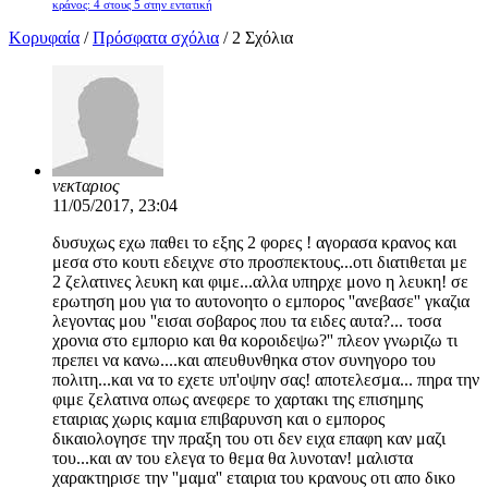
κράνος: 4 στους 5 στην εντατική
Κορυφαία
/
Πρόσφατα σχόλια
/ 2 Σχόλια
νεκταριος
11/05/2017, 23:04
δυσυχως εχω παθει το εξης 2 φορες ! αγορασα κρανος και
μεσα στο κουτι εδειχνε στο προσπεκτους...οτι διατιθεται με
2 ζελατινες λευκη και φιμε...αλλα υπηρχε μονο η λευκη! σε
ερωτηση μου για το αυτονοητο ο εμπορος ''ανεβασε'' γκαζια
λεγοντας μου ''εισαι σοβαρος που τα ειδες αυτα?... τοσα
χρονια στο εμποριο και θα κοροιδεψω?'' πλεον γνωριζω τι
πρεπει να κανω....και απευθυνθηκα στον συνηγορο του
πολιτη...και να το εχετε υπ'οψην σας! αποτελεσμα... πηρα την
φιμε ζελατινα οπως ανεφερε το χαρτακι της επισημης
εταιριας χωρις καμια επιβαρυνση και ο εμπορος
δικαιολογησε την πραξη του οτι δεν ειχα επαφη καν μαζι
του...και αν του ελεγα το θεμα θα λυνοταν! μαλιστα
χαρακτηρισε την ''μαμα'' εταιρια του κρανους οτι απο δικο