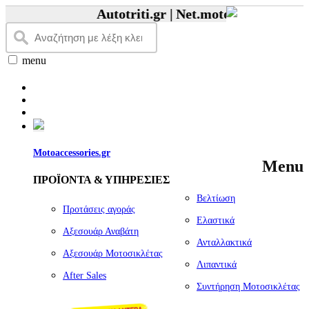
Autotriti.gr |
Net.mototriti.gr |
Προϊό
menu
Motoaccessories.gr
Menu
ΠΡΟΪΟΝΤΑ & ΥΠΗΡΕΣΙΕΣ
Βελτίωση
Προτάσεις αγοράς
Ελαστικά
Αξεσουάρ Αναβάτη
Ανταλλακτικά
Αξεσουάρ Μοτοσικλέτας
Λιπαντικά
Αfter Sales
Συντήρηση Μοτοσικλέτας