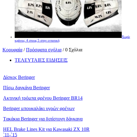
Χωρίς
κράνος: 4 στους 5 στην εντατική
Κορυφαία
/
Πρόσφατα σχόλια
/ 0 Σχόλια
ΤΕΛΕΥΤΑΙΕΣ ΕΙΔΗΣΕΙΣ
Δίσκος Beringer
Πίσω δαγκάνα Beringer
Ακτινική τρόμπα φρένου Beringer BR14
Beringer μπουκαλάκι υγρών φρένων
Tακάκια Beringer για διπίστονη δάγκανα
HEL Brake Lines Kit για Kawasaki ZX 10R
`11-`15