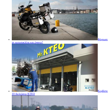
Φόρτωσε
τη μοτοσυκλέτα και έφυγες!
Κερδίστε
10 διελεύσεις ΚΤΕΟ