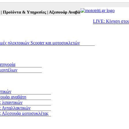
οϊόντα & Υπηρεσίες |
Αξεσουάρ Αναβάτη και Μοτοσυκλέτας |
Μεταχε
LIVE: Κίνηση στο
ιμές ηλεκτρικών Scooter και μοτοσυκλετών
ατηγορία
 μοντέλων
στικών
σουάρ αναβάτη
 λιπαντικών
ς Ανταλλακτικών
ς Αξεσουάρ μοτοσυκλέτας