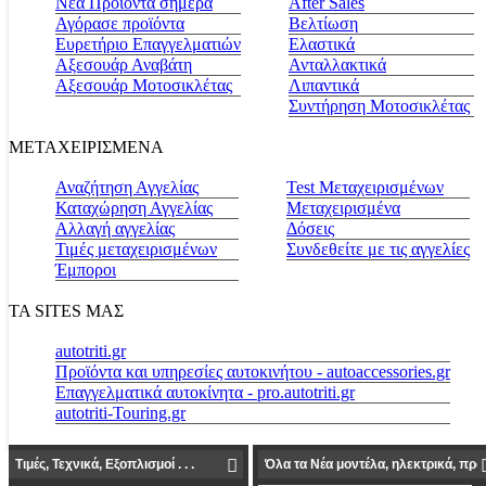
Νέα Προϊόντα σήμερα
Αfter Sales
Αγόρασε προϊόντα
Βελτίωση
Ευρετήριο Επαγγελματιών
Ελαστικά
Αξεσουάρ Αναβάτη
Ανταλλακτικά
Αξεσουάρ Μοτοσικλέτας
Λιπαντικά
Συντήρηση Μοτοσικλέτας
ΜΕΤΑΧΕΙΡΙΣΜΕΝΑ
Αναζήτηση Αγγελίας
Test Μεταχειρισμένων
Καταχώρηση Αγγελίας
Μεταχειρισμένα
Αλλαγή αγγελίας
Δόσεις
Τιμές μεταχειρισμένων
Συνδεθείτε με τις αγγελίες
Έμποροι
ΤΑ SITES ΜΑΣ
autotriti.gr
Προϊόντα και υπηρεσίες αυτοκινήτου - autoaccessories.gr
Επαγγελματικά αυτοκίνητα - pro.autotriti.gr
autotriti-Touring.gr