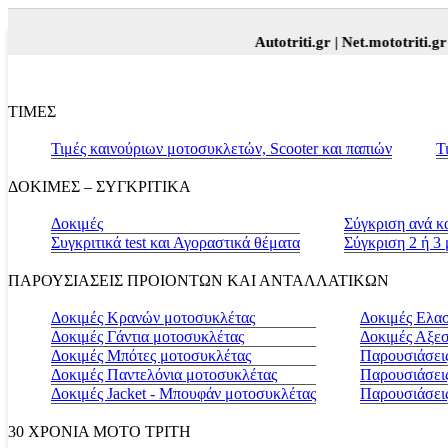
Autotriti.gr |
Net.mototriti.gr |
Πρ
ΤΙΜΕΣ
Τιμές καινούριων μοτοσυκλετών, Scooter και παπιών
Τ
ΔΟΚΙΜΕΣ – ΣΥΓΚΡΙΤΙΚΑ
Δοκιμές
Σύγκριση ανά κ
Συγκριτικά test και Αγοραστικά θέματα
Σύγκριση 2 ή 3
ΠΑΡΟΥΣΙΑΣΕΙΣ ΠΡΟΙΟΝΤΩΝ ΚΑΙ ΑΝΤΑΛΛΑΤΙΚΩΝ
Δοκιμές Κρανών μοτοσυκλέτας
Δοκιμές Ελα
Δοκιμές Γάντια μοτοσυκλέτας
Δοκιμές Αξε
Δοκιμές Μπότες μοτοσυκλέτας
Παρουσιάσεις
Δοκιμές Παντελόνια μοτοσυκλέτας
Παρουσιάσει
Δοκιμές Jacket - Μπουφάν μοτοσυκλέτας
Παρουσιάσει
30 ΧΡΟΝΙΑ MOTO ΤΡΙΤΗ