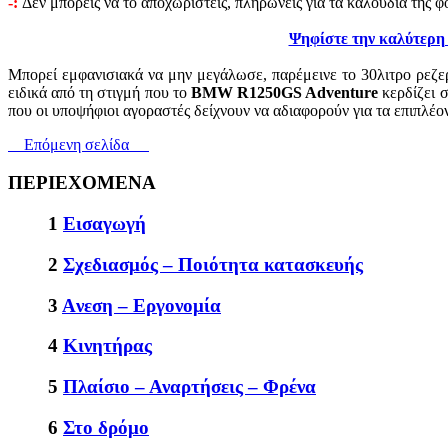
-:
Δεν μπορείς να το αποχωριστείς, πληρώνεις για τα καλούδια της 
Ψηφίστε την καλύτερη 
Μπορεί εμφανισιακά να μην μεγάλωσε, παρέμεινε το 30λιτρο ρεζε
ειδικά από τη στιγμή που το
BMW R1250GS Adventure
κερδίζει 
που οι υποψήφιοι αγοραστές δείχνουν να αδιαφορούν για τα επιπλέον
Επόμενη σελίδα
ΠΕΡΙΕΧΟΜΕΝΑ
1
Εισαγωγή
2
Σχεδιασμός – Ποιότητα κατασκευής
3
Aνεση – Εργονομία
4
Κινητήρας
5
Πλαίσιο – Αναρτήσεις – Φρένα
6
Στο δρόμο