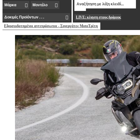
LIVE: κίνηση στους δρόμους
Εξουσιοδοτημένοι αντιπρόσωποι - Συνεργάτες MotoΤρίτη