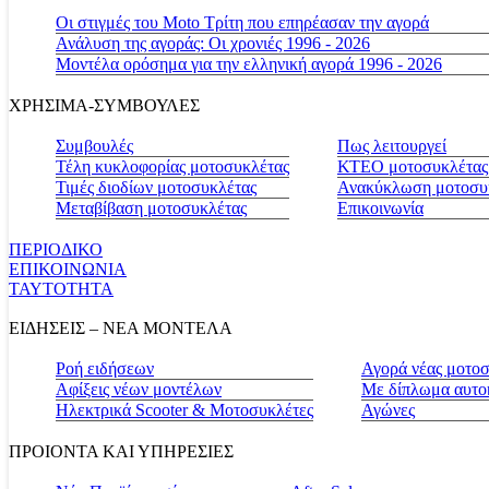
Οι στιγμές του Moto Τρίτη που επηρέασαν την αγορά
Ανάλυση της αγοράς: Οι χρονιές 1996 - 2026
Μοντέλα ορόσημα για την ελληνική αγορά 1996 - 2026
ΧΡΗΣΙΜΑ-ΣΥΜΒΟΥΛΕΣ
Συμβουλές
Πως λειτουργεί
Τέλη κυκλοφορίας μοτοσυκλέτας
ΚΤΕΟ μοτοσυκλέτας
Τιμές διοδίων μοτοσυκλέτας
Ανακύκλωση μοτοσυ
Μεταβίβαση μοτοσυκλέτας
Επικοινωνία
ΠΕΡΙΟΔΙΚΟ
ΕΠΙΚΟΙΝΩΝΙΑ
ΤΑΥΤΟΤΗΤΑ
ΕΙΔΗΣΕΙΣ – ΝΕΑ ΜΟΝΤΕΛΑ
Ροή ειδήσεων
Αγορά νέας μοτο
Αφίξεις νέων μοντέλων
Με δίπλωμα αυτο
Ηλεκτρικά Scooter & Μοτοσυκλέτες
Αγώνες
ΠΡΟΙΟΝΤΑ ΚΑΙ ΥΠΗΡΕΣΙΕΣ